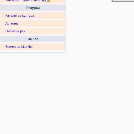
Ресурси
:.
Каталог за култура
:.
Артзона
:.
Писмена реч
За нас
:.
Всичко за LiterNet