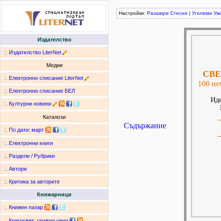
Настройки:
Разшири
Стесни
|
Уголеми
Ум
Издателство
:.
Издателство LiterNet
Медии
СВЕ
:.
Електронно списание LiterNet
100 не
:.
Електронно списание БЕЛ
Иде
:.
Културни новини
Каталози
Съдържание
:.
По дати
:
март
:.
Електронни книги
:.
Раздели / Рубрики
:.
Автори
:.
Критика за авторите
Книжарници
:.
Книжен пазар
:.
Книгосвят: сравни цени