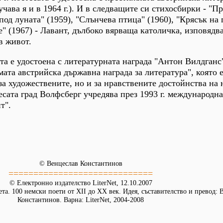
учава я и в 1964 г.). И в следващите си стихосбирки - "П
под луната" (1959), "Слънчева птица" (1960), "Крясък на 
е" (1967) - Лавант, дълбоко вярваща католичка, изповядв
в живот.
та е удостоена с литературната награда "Антон Вилдганс"
ямата австрийска държавна награда за литература", която 
за художествените, но и за нравствените достойнства на
есата град Волфсберг учредява през 1993 г. международна
т".
© Венцеслав Константинов
=============================
© Електронно издателство LiterNet, 12.10.2007
та. 100 немски поети от XII до XX век. Идея, съставителство и превод: 
Константинов. Варна: LiterNet, 2004-2008