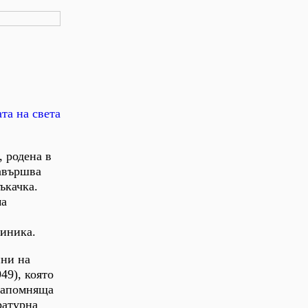
та на света
, родена в
Завършва
ъкачка.
ма
линика.
ини на
49), която
 напомняща
ратурна