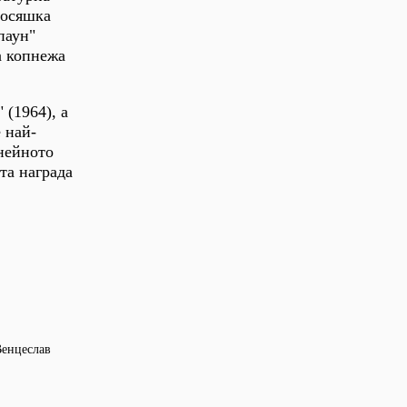
росяшка
паун"
а копнежа
 (1964), а
е най-
 нейното
та награда
Венцеслав