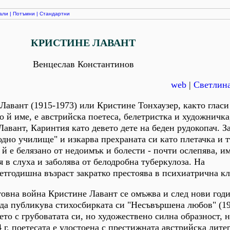
али
|
Потъмни
|
Стандартни
КРИСТИНЕ ЛАВАНТ
Венцеслав Константинов
web
|
Светлина
Лавант (1915-1973) или Кристине Тонхаузер, както гласи
о й име, е австрийска поетеса, белетристка и художничка
Лавант, Каринтия като девето дете на беден рудокопач. 
одно училище" и изкарва прехраната си като плетачка и т
 й е белязано от недоимък и болести - почти ослепява, и
 в слуха и заболява от белодробна туберкулоза. На
етгодишна възраст закратко престоява в психиатрична к
товна война Кристине Лавант се омъжва и след нови год
да публикува стихосбирката си "Несъвършена любов" (19
то с грубоватата си, но художествено силна образност,
 г. поетесата е удостоена с престижната австрийска лите