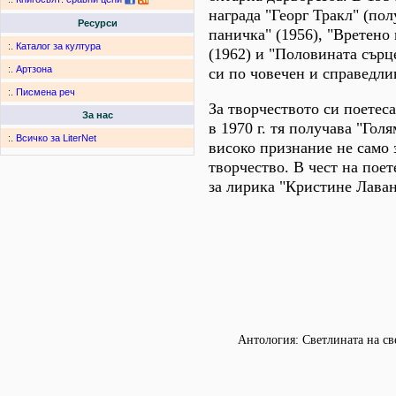
награда "Георг Тракл" (пол
Ресурси
паничка" (1956), "Вретено 
:.
Каталог за култура
(1962) и "Половината сърц
:.
Артзона
си по човечен и справедли
:.
Писмена реч
За творчеството си поетеса
За нас
в 1970 г. тя получава "Гол
:.
Всичко за LiterNet
високо признание не само 
творчество. В чест на поет
за лирика "Кристине Лаван
Антология: Светлината на све