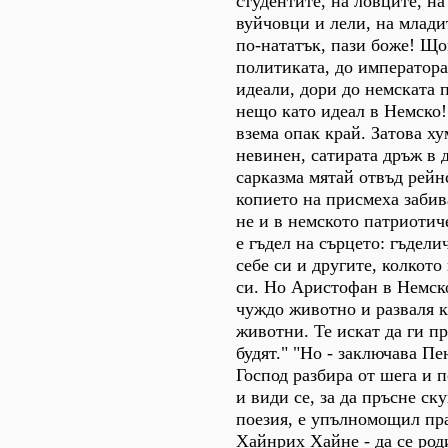
студентите, на ловците, на
вуйчовци и лели, на младит
по-нататък, пази боже! Що
политиката, до императора
идеали, дори до немската п
нещо като идеал в Немско! 
взема опак край. Затова ху
невинен, сатирата дръж в 
сарказма мятай отвъд рейн
копието на присмеха забив
не и в немското патриотич
е гъдел на сърцето: гъдел
себе си и другите, колкото
си. Но Аристофан в Немско
чуждо животно и разваля 
животни. Те искат да ги пр
будят." "Но - заключава Пе
Господ разбира от шега и 
и види се, за да пръсне ск
поезия, е упълномощил пра
Хайнрих Хайне - да се род