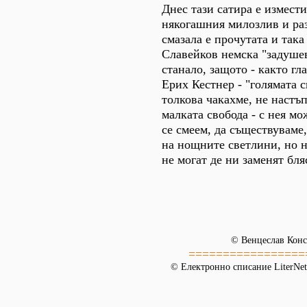
Днес тази сатира е измест
някогашния милозлив и ра
смазала е прочутата и так
Славейков немска "задушев
станало, защото - както гл
Ерих Кестнер - "голямата с
толкова чакахме, не настъп
малката свобода - с нея м
се смеем, да съществуваме,
на нощните светлини, но 
не могат де ни заменят бляс
© Венцеслав Конс
=================
© Електронно списание LiterNet,