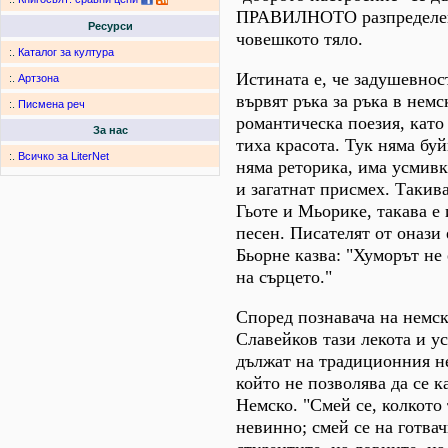
ПРАВИЛНОТО разпределени
Ресурси
човешкото тяло.
:.
Каталог за култура
Истината е, че задушевнос
:.
Артзона
вървят ръка за ръка в немс
:.
Писмена реч
романтическа поезия, като
За нас
тиха красота. Тук няма бу
:.
Всичко за LiterNet
няма реторика, има усмивка
и загатнат присмех. Такива
Гьоте и Мьорике, такава е
песен. Писателят от онази
Бьорне казва: "Хуморът не 
на сърцето."
Според познавача на немс
Славейков тази лекота и у
дължат на традиционния н
който не позволява да се 
Немско. "Смей се, колкото 
невинно; смей се на готвач