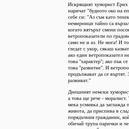
Искрящият хуморист Ерих 
наричат "будното око на еп
себе си: "Аз съм като тене
немирници тайно са вързал
когато вятърът смени посо
ветропоказатели по градове
само не и аз. Не мога! И т
гледат с укор, сякаш казват:
ако един ветропоказател не
това ''характер''; ако пък с
това ''развитие''. И ветроп
продължават да се въртят.
развиват."
Днешният немски хуморист
а това ще рече - моралист.
мека усмивка да заглажда 
живота, да приспива в сла
порядъчния гражданин, кой
обичай трупа парички и ч