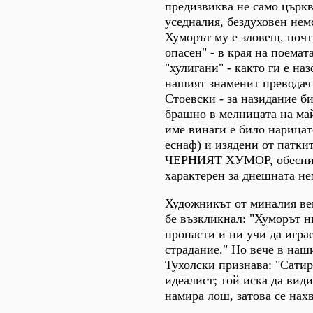
предизвиква не само църкв
уседналия, бездуховен нем
Хуморът му е зловещ, поч
опасен" - в края на поемат
"хулигани" - както ги е наз
нашият знаменит преводач
Стоевски - за назидание б
брашно в мелницата на ма
име винаги е било нарицат
еснаф) и изядени от паткит
ЧЕРНИЯТ ХУМОР, обесниче
характерен за днешната нем
Художникът от миналия в
бе възкликнал: "Хуморът н
пропасти и ни учи да игра
страдание." Но вече в наш
Тухолски признава: "Сатир
идеалист; той иска да види
намира лош, затова се нах