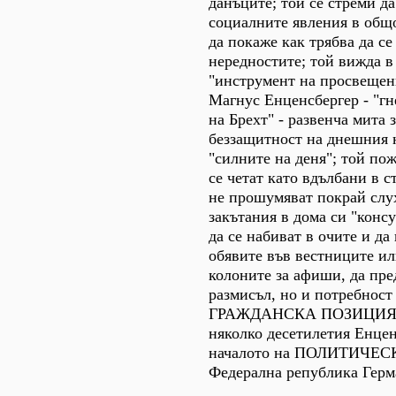
данъците; той се стреми д
социалните явления в общ
да покаже как трябва да се
нередностите; той вижда в
"инструмент на просвещен
Магнус Енценсбергер - "г
на Брехт" - развенча мита 
беззащитност на днешния 
"силните на деня"; той пож
се четат като вдълбани в с
не прошумяват покрай слу
закътания в дома си "консу
да се набиват в очите и да
обявите във вестниците ил
колоните за афиши, да пре
размисъл, но и потребност
ГРАЖДАНСКА ПОЗИЦИЯ. 
няколко десетилетия Енцен
началото на ПОЛИТИЧЕС
Федерална република Герм