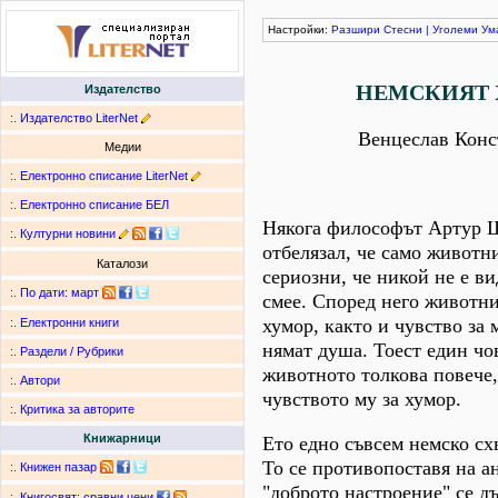
Настройки:
Разшири
Стесни
|
Уголеми
Ум
НЕМСКИЯТ
Издателство
:.
Издателство LiterNet
Венцеслав Конс
Медии
:.
Електронно списание LiterNet
:.
Електронно списание БЕЛ
Някога философът Артур 
:.
Културни новини
отбелязал, че само животн
Каталози
сериозни, че никой не е ви
:.
По дати
:
март
смее. Според него животни
хумор, както и чувство за 
:.
Електронни книги
нямат душа. Тоест един чо
:.
Раздели / Рубрики
животното толкова повече,
:.
Автори
чувството му за хумор.
:.
Критика за авторите
Книжарници
Ето едно съвсем немско сх
То се противопоставя на а
:.
Книжен пазар
"доброто настроение" се д
:.
Книгосвят: сравни цени