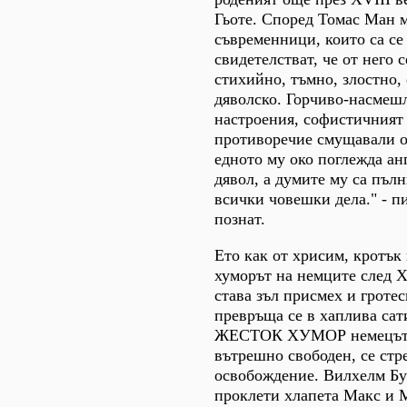
Гьоте. Според Томас Ман 
съвременници, които са се
свидетелстват, че от него 
стихийно, тъмно, злостно,
дяволско. Горчиво-насмеш
настроения, софистичният
противоречие смущавали о
едното му око поглежда анг
дявол, а думите му са пъ
всички човешки дела." - п
познат.
Ето как от хрисим, кротък
хуморът на немците след 
става зъл присмех и гроте
превръща се в хаплива сати
ЖЕСТОК ХУМОР немецът, 
вътрешно свободен, се ст
освобождение. Вилхелм Бу
проклети хлапета Макс и 