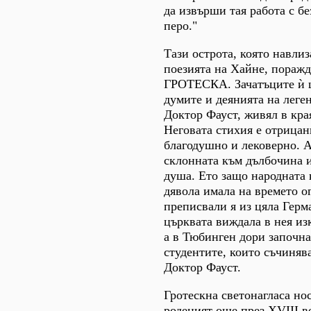
да извърши тая работа с б
перо."
Тази острота, която навлиз
поезията на Хайне, пор
ГРОТЕСКА. Зачатъците ѝ 
думите и деянията на леге
Доктор Фауст, живял в кра
Неговата стихия е отрицан
благодушно и лековерно. А
склонната към дълбочина 
душа. Ето защо народната к
дявола имала на времето о
преписвали я из цяла Герм
църквата виждала в нея из
а в Тюбинген дори започна
студентите, които съчиняв
Доктор Фауст.
Гротескна светонагласа нос
роденият още през XVIII 