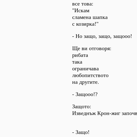
все това:
"Искам
сламена шапка
с козирка!"
- Но защо, защо, защооо!
Ще ви отговоря:
рибата
така
ограничава
любопитството
на другите.
- Защооо!?
Защото:
Изведнъж Крон-жиг започв
по г
- Защо!