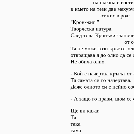
на океана е изстис
в името на тези две мехурч
от кислород:
"Крон-жиг!"
Творческа натура.
След това Крон-жиг започв
от олио да с
Тя не може този кръг от ол
отвращава я до олио да се 
Не обича олио.
- Кой е начертал кръгът от
Тя самата си го начертава.
Даже олиото си е нейно со
- А защо го прави, щом се
Ще ви кажа:
Тя
така
сама