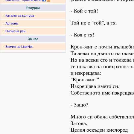
Ресурси
- Кой е той!
:.
Каталог за култура
Той не е "той", а тя.
:.
Артзона
:.
Писмена реч
- Коя е тя!
За нас
Крон-жиг е почти вълшебн
:.
Всичко за LiterNet
Тя лежи на дъното на океа
Но на всеки сто и толкова
се показва на повърхностт
и изкрещява:
"Крон-жиг!"
Изкрещява името си.
Собственото име изкрещяв
- Защо?
Много си обича собствено
Затова.
Целия оскъден кислород