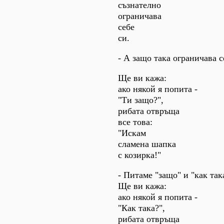
съзнателно
ограничава
себе
си.
- А защо така ограничава с
Ще ви кажа:
ако някой я попита -
"Ти защо?",
рибата отвръща
все това:
"Искам
сламена шапка
с козирка!"
- Питаме "защо" и "как так
Ще ви кажа:
ако някой я попита -
"Как така?",
рибата отвръща