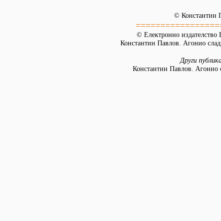
©
Константин 
=================
© Електронно издателство L
Константин Павлов. Агонио слад
Други публик
Константин Павлов. Агонио с