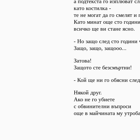
а подтекста го изплюват сл
като костилка -
те не могат да го смелят и 
Като минат още сто години
всичко ще ви стане ясно.
- Но защо след сто години 
Защо, защо, защооо...
Затова!
Защото сте безсмъртни!
- Кой ще ни го обясни след
Някой друг.
Ако не го убиете
с обвинителни въпроси
още в майчината му утроба