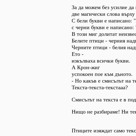
За да можем без усилие да
две магически слова върху 
С бели букви е написано: 
с черни букви е написано:
В този миг долитат неизве
Белите птици - черния над
Черните птици - белия над
Ето -
изкълваха всички букви.
А Крон-жиг
успокоен пое към дъното.
- Но какъв е смисълът на т
Текста-текста-текстааа?
Смисълът на текста е в под
Нищо не разбираме! Ни те
ни подтек
Птиците изяждат само текс