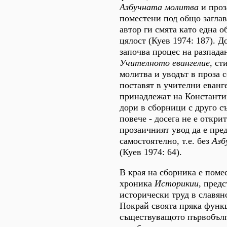
Азбучната молитва
и проз
поместени под общо заглави
автор ги смята като една 
цялост (Куев 1974: 187). Д
започва процес на разпадан
Учителното евангелие,
сти
молитва и уводът в проза с
поставят в учителни еванг
принадлежат на Константи
дори в сборници с друго 
повече - досега не е откри
прозаичният увод да е пре
самостоятелно, т.е. без
Азб
(Куев 1974: 64).
В края на сборника е поме
хроника
Историкии
, пред
исторически труд в славян
Покрай своята пряка функц
съществуващото първобълг