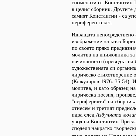
споменати от Константин 
в целия сборник. Другите 
самият Константин - са уп
периферен текст.
Идващата непосредствено 
изображение на княз Бори
по своето пряко предназна
молитва на книжовника за 
начинанието (преводът на б
художествената си организ
лирическо стихотворение 
(Кожухаров 1976: 35-54). 
молитва, и като образец н
лирическа поезия, произве
"периферията" на сборника
отнесем и третият предисл
идва след
Азбучната моли
увод на Константин Пресла
споделя накратко творческ