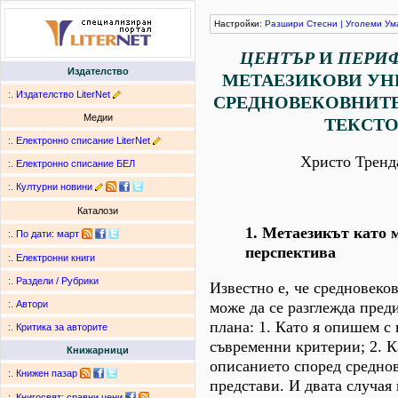
Настройки:
Разшири
Стесни
|
Уголеми
Ум
ЦЕНТЪР
И
ПЕРИ
Издателство
МЕТАЕЗИКОВИ УН
:.
Издателство LiterNet
СРЕДНОВЕКОВНИТЕ
Медии
ТЕКСТО
:.
Електронно списание LiterNet
Христо Тренд
:.
Електронно списание БЕЛ
:.
Културни новини
Каталози
1. Метаезикът като 
:.
По дати
:
март
перспектива
:.
Електронни книги
:.
Раздели / Рубрики
Известно е, че средновеко
може да се разглежда преди
:.
Автори
плана: 1. Като я опишем с
:.
Критика за авторите
съвременни критерии; 2. 
Книжарници
описанието според средно
:.
Книжен пазар
представи. И двата случая
:.
Книгосвят: сравни цени