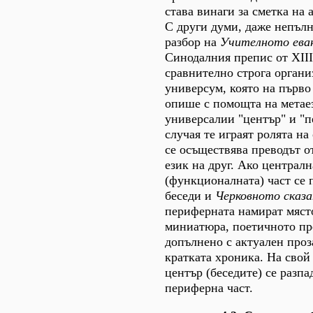
става винаги за сметка на 
С други думи, даже непъл
разбор на
Учителното ева
Синодалния препис от XIII
сравнително строга органи
универсум, която на първо
опише с помощта на метае
универсалии "център" и "п
случая те играят ролята на
се осъществява преводът о
език на друг. Ако централн
(функционалната) част се 
беседи и
Черковното сказа
периферната намират мяст
миниатюра, поетичното пр
допълнено с актуален проз
кратката хроника. На свой
център (беседите) се разпа
периферна част.