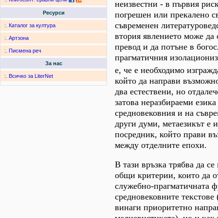
неизвестни - в първия ри
погрешен или прекалено с
Ресурси
съвременен литературоведс
:.
Каталог за култура
втория явлението може да 
:.
Артзона
превод и да потъне в бого
:.
Писмена реч
прагматичния изолациониз
За нас
е, че е необходимо изгражд
:.
Всичко за LiterNet
който да направи възможн
два естествени, но отдале
затова неразбираеми езика 
средновековния и на съвре
други думи, метаезикът е и
посредник, който прави в
между отделните епохи.
В тази връзка трябва да се
общи критерии, които да о
служебно-прагматичната ф
средновековните текстове 
винаги приоритетно напра