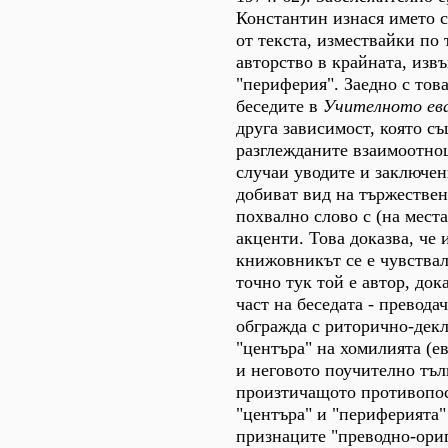
Константин изнася името с
от текста, измествайки по 
авторство в крайната, изв
"периферия". Заедно с тов
беседите в
Учителното ева
друга зависимост, която с
разглежданите взаимоотно
случаи уводите и заключе
добиват вид на тържествен
похвално слово с (на мест
акценти. Това доказва, че
книжовникът се е чувствал
точно тук той е автор, док
част на беседата - превода
обгражда с риторично-дек
"центъра" на хомилията (е
и неговото поучително тъл
произтичащото противопос
"центъра" и "периферията"
признаците "преводно-ори