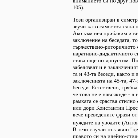
вниманието си по друг пов
105).
Този организиран в симет
звучи като самостоятелна 
Ако към нея прибавим и в
заключение на беседата, то
тържествено-риторичното 
наративно-дидактичното е
става още по-допустим. По
забелязват и в заключенията
та и 43-та беседи, както и 
заключенията на 45-та, 47-т
беседи. Естествено, трябва
че това не е навсякъде - в
рамката се сраства стилно 
или дори Константин Прес
вече преведените фрази от
нуждите на уводите (Антон
В тези случаи пък явно "ц
правото си на идейно-стил