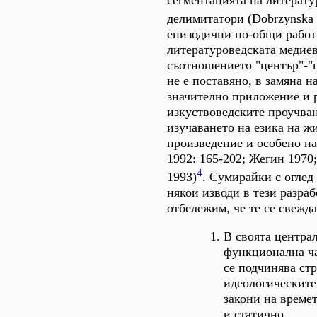
сегментацията на литератур
делимитатори (Dobrzynska 
епизодични по-общи работ
литературоведската медие
съотношението "център"-"
не е поставяно, в замяна н
значително приложение и р
изкуствоведските проучван
изучаването на езика на 
произведение и особено на
1992: 165-202; Жегин 1970
4
1993)
. Сумирайки с оглед
някои изводи в тези разра
отбележим, че те се свежда
В своята централ
функционална ч
се подчинява ст
идеологическите
закони на времет
и статично.