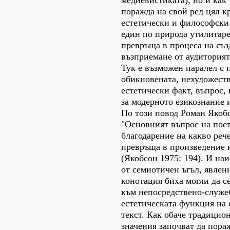
медиевистиката), но и как
поражда на свой ред цял кр
естетически и философски 
един по природа утилитаре
превръща в процеса на съз
възприемане от аудиторият
Тук е възможен паралел с 
обикновената, нехудожеств
естетически факт, въпрос,
за модерното езикознание 
По този повод Роман Якоб
"Основният въпрос на поет
благодарение на какво реч
превръща в произведение 
(Якобсон 1975: 194). И на
от семиотичен ъгъл, явлен
конотация биха могли да с
към непосредствено-служе
естетическата функция на
текст. Как обаче традицио
значения започват да пора