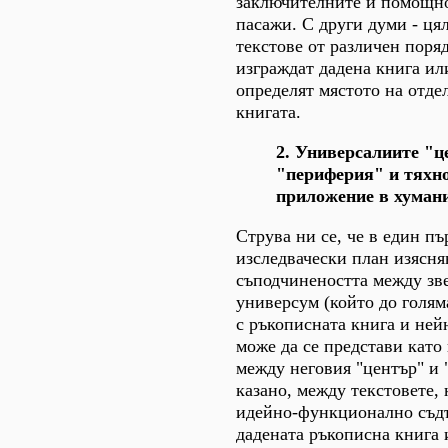
заключителните и помощн
пасажи. С други думи - ця
текстове от различен поря
изграждат дадена книга ил
определят мястото на отде
книгата.
2. Универсалиите "ц
"периферия" и тяхн
приложение в хуман
Струва ни се, че в един п
изследвачески план изясня
съподчинеността между зве
универсум (който до голям
с ръкописната книга и ней
може да се представи кат
между неговия "център" и 
казано, между текстовете,
идейно-функционално съд
дадената ръкописна книга 