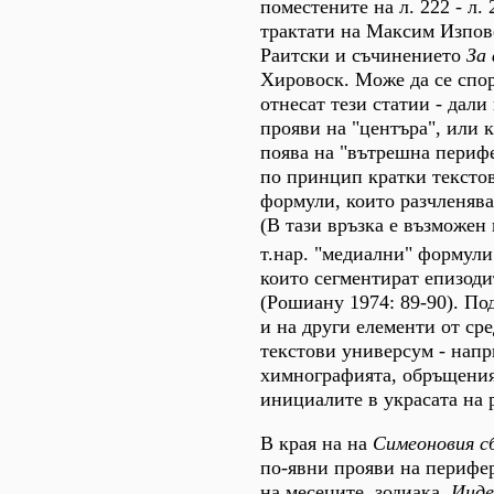
поместените на л. 222 - л
трактати на Максим Изпов
Раитски и съчинението
За
Хировоск. Може да се спор
отнесат тези статии - дал
прояви на "центъра", или 
поява на "вътрешна перифер
по принцип кратки тексто
формули, които разчленява
(В тази връзка е възможен 
т.нар. "медиални" формули
които сегментират епизоди
(Рошиану 1974: 89-90). По
и на други елементи от ср
текстови универсум - напр
химнографията, обръщения
инициалите в украсата на р
В края на на
Симеоновия с
по-явни прояви на перифер
на месеците, зодиака,
Инде