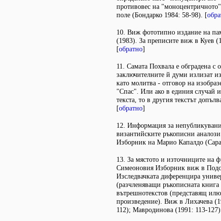
противовес на "моноцентричното",
поле (Бондарко 1984: 58-98). [
обра
10. Виж фототипно издание на па
(1983). За преписите виж в Куев (1
[
обратно
]
11. Самата Похвала е обградена с 
заключителните й думи излизат и
като молитва - отговор на изобра
"Спас". Или ако в единия случай 
текста, то в другия текстът допъл
[
обратно
]
12. Информация за непубликувани
византийските ръкописни аналоз
Изборник на Марио Капалдо (Capal
13. За мястото и източниците на 
Симеоновия Изборник виж в Подоб
Изследвачката диференцира униве
(разчленяващи ръкописната книга 
вътрешнотекстов (представящ илю
произведение). Виж в Лихачева (19
112); Мавродинова (1991: 113-127).