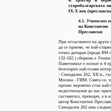
4. "Център" и "пери
старобългарската ли
IX-X век (преславск
4.1. Учително е
на Константин
Преславски
При отсъствието на други 
да се приеме, че най-стари
точно датиран (преди 894 г
132-182.) сборник е
Учител
Паметникът е познат в 4 п
безспорно най-голям интер
- Синодален 262, XII в., с
Москва - ГИМ. Смята се, ч
препис вероятно стои най-
недостигналия до нас ориг
съставител, преводач, а в 
автор Константин Преславс
Синодален 262 има следния