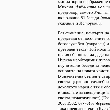
миниатюрно изображение н
Михаил,
Азбучната молит
предговор, самото
Учителн
включващо 51 беседи (хом
сказание
и
Историкии
.
Без съмнение, центърът на
представя от посочените 51
богослужебен (сакрален) и
преводен текст. Той носи 
целия сборник - да даде на
Църква необходимия първо
поучителни беседи за неде
основите на новата христи
В значителна степен е свър
своята църковно-служебна 
доколкото наред с тях е о
и школите за свещеници в 
своята педагогичност) (Гео
303; 1982: 67-78) и
Черковн
така преводен текст (Куев 