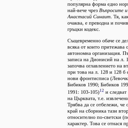
популярна форма едно нор
най-вече чрез
Въпросите и
Анастасий Синаит
. Тя, ка
очаква, е преводна и почи
гръцки кодекс.
Същевременно обаче се дел
всяка от които притежава 
автономна организация. П
записа на Дионисий на л. 
започва оглавлението на вт
при това на л. 128 и 128 б
нови фронтисписа (Левочк
Бибиков 1990; Бибиков 199
12
1991: 103-105)
и следват 
на Църквата, т.е. извлечен
Трябва да се отбележи, че 
край на сборника тази вто
относително по-светски (п
характер. Това се отнася п