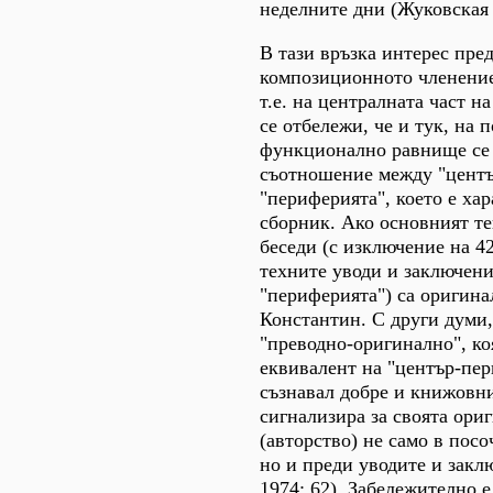
неделните дни (Жуковская 
В тази връзка интерес пре
композиционното членение
т.е. на централната част н
се отбележи, че и тук, на 
функционално равнище се 
съотношение между "центъ
"периферията", което е хар
сборник. Ако основният те
беседи (с изключение на 42
техните уводи и заключен
"периферията") са оригина
Константин. С други думи,
"преводно-оригинално", коя
еквивалент на "център-пер
съзнавал добре и книжовни
сигнализира за своята ори
(авторство) не само в посо
но и преди уводите и закл
1974: 62). Забележително е