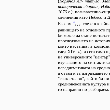
(
Кормчая XIV титула, Зла
исторически сборник, Избо
1076 г.),
познавателно-енц
съчинения като
Небеса
и
Ш
14
Екзарх
, да слезе в крайн
равнището на отделното п
би могло да стане по-натат
проследяването на историч
които настъпват в компози
след XIV в.), а сега само 
на универсалиите "център"
изучаването на синтактика
парадигматиката на средно
а оттам и за изграждането 
"език-еталон", който би ни
средновековната култура и
го направил по-разбираем.