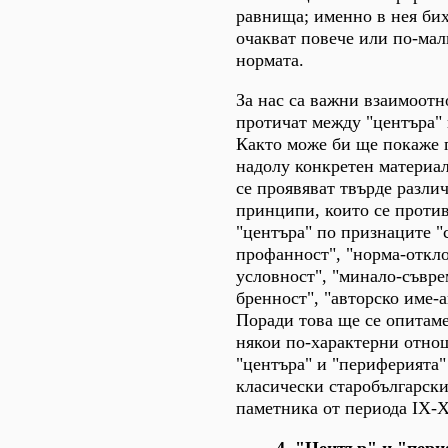
равнища; именно в нея бих
очакват повече или по-мал
нормата.
За нас са важни взаимоотн
протичат между "центъра" 
Както може би ще покаже 
надолу конкретен материал
се проявяват твърде разли
принципи, които се проти
"центъра" по признаците "
профанност", "норма-откло
условност", "минало-съвре
бренност", "авторско име-
Поради това ще се опитам
някои по-характерни отно
"центъра" и "периферията"
класически старобългарск
паметника от периода IX-X