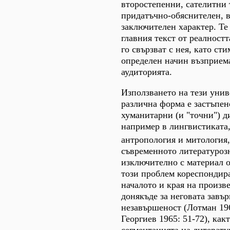
второстепенни, сателитни
придатъчно-обяснителен, 
заключителен характер. Те
главния текст от реалностт
го свързват с нея, като ст
определен начин възприем
аудиторията.
Използването на тези унив
различна форма е застъпен
хуманитарни (и "точни") д
например в лингвистиката,
антропология и митология
съвременното литературоз
изключително с материал о
този проблем кореспондира
началото и края на произве
донякъде за неговата завъ
незавършеност (Лотман 196
Георгиев 1965: 51-72), как