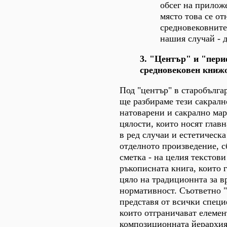
обсег на прилож
място това се от
средновековните
нашия случай - д
3.
"Център" и "пери
средновековен книж
Под "център" в старобълга
ще разбираме тези сакрал
натоварени и сакрално ма
цялости, които носят главн
в ред случаи и естетическ
отделното произведение, с
сметка - на целия текстов
ръкописната книга, които 
цяло на традиционнта за в
нормативност. Съответно 
представя от всички спец
които отграничават елемен
композиционната йерархия