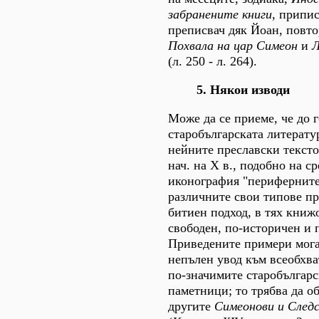
забранените книги
, припис
преписвач дяк Йоан, повт
Похвала на цар Симеон
и
Л
(л. 250 - л. 264).
5. Някои изводи
Може да се приеме, че до 
старобългарската литерату
нейните преславски тексто
нач. на X в., подобно на с
иконография "периферните
различните свои типове пр
битиен подход, в тях книж
свободен, по-историчен и 
Приведените примери мога
непълен увод към всеобхва
по-значимите старобългар
паметници; то трябва да о
другите
Симеонови и След