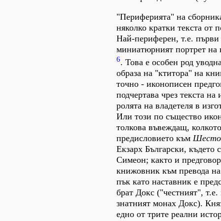
"Периферията" на сборника
няколко кратки текста от п
Най-периферен, т.е. първи 
миниатюрният портрет на 
6
. Това е особен род увод
образа на "ктитора" на кни
точно - иконописен предго
подчертава чрез текста на
ролята на владетеля в изго
Или този по същество икон
толкова въвеждащ, колкото
предисловието към
Шесто
Екзарх Български, където с
Симеон; както и предгово
книжовник към превода н
пък като наставник е пред
брат Докс ("честният", т.е.
знатният монах Докс). Кн
едно от трите реални исто