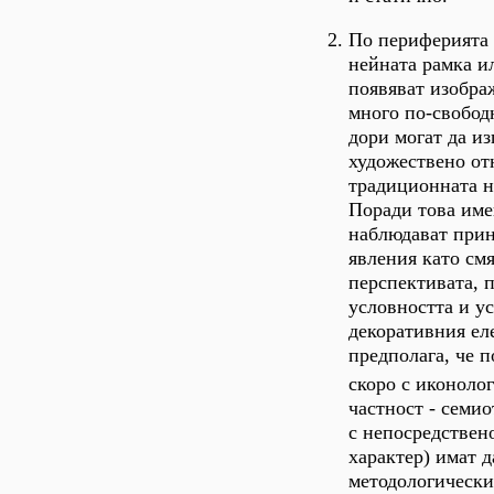
По периферията н
нейната рамка ил
появяват изобра
много по-свобод
дори могат да из
художествено о
традиционната н
Поради това име
наблюдават при
явления като см
перспективата, 
условността и у
декоративния ел
предполага, че п
скоро с иконоло
частност - семио
с непосредствен
характер) имат 
методологически