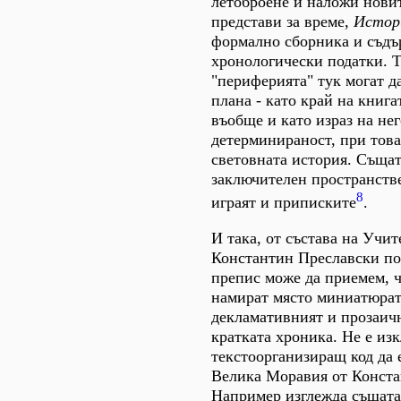
летоброене и наложи нови
представи за време,
Истор
формално сборника и съдъ
хронологически податки. Т
"периферията" тук могат да
плана - като край на книга
въобще и като израз на не
детерминираност, при това
световната история. Същат
заключителен пространств
8
играят и приписките
.
И така, от състава на Учи
Константин Преславски по
препис може да приемем, ч
намират място миниатюрат
декламативният и прозаич
кратката хроника. Не е из
текстоорганизиращ код да 
Велика Моравия от Конст
Например изглежда същата