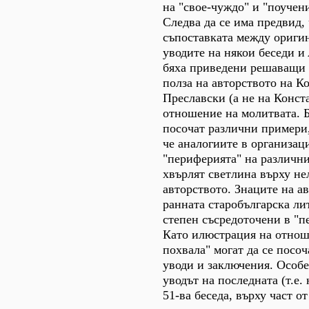
на "свое-чуждо" и "поучен
Следва да се има предвид,
съпоставката между ориги
уводите на някои беседи и
бяха приведени решаващи 
полза на авторството на К
Преславски (а не на Конст
отношение на молитвата. Б
посочат различни примери,
че аналогиите в организац
"периферията" на различн
хвърлят светлина върху не
авторството. Знаците на а
ранната старобългарска ли
степен съсредоточени в "п
Като илюстрация на отнош
похвала" могат да се посоч
уводи и заключения. Особе
уводът на последната (т.е.
51-ва беседа, върху част о