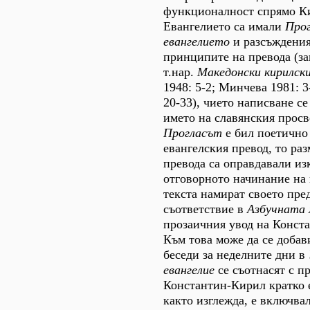
функционалност спрямо К
Евангелието са имали
Про
евангелието
и разсъждения
принципите на превода (за
т.нар.
Македонски кирилск
1948: 5-2; Минчева 1981: 3
20-33), чието написване се
името на славянския просв
Прогласът
е бил поетично
евангелския превод, то ра
превода са оправдавали и
отговорното начинание на 
текста намират своето пре
съответствие в
Азбучната
прозаичния увод на Конст
Към това може да се добави
беседи за неделните дни в
евангелие
се съотнасят с п
Константин-Кирил кратко е
както изглежда, е включвал