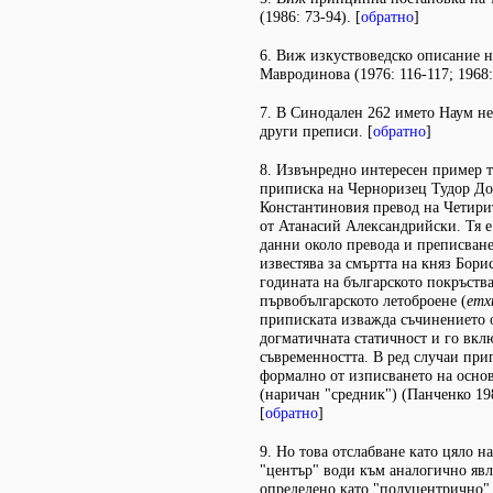
(1986: 73-94). [
обратно
]
6. Виж изкуствоведско описание н
Мавродинова (1976: 116-117; 1968: 
7. В Синодален 262 името Наум не 
други преписи. [
обратно
]
8. Извънредно интересен пример т
приписка на Черноризец Тудор До
Константиновия превод на Четири
от Атанасий Александрийски. Тя е
данни около превода и преписване
известява за смъртта на княз Бор
годината на българското покръства
първобългарското летоброене (
eтх
приписката изважда съчинението 
догматичната статичност и го вкл
съвременността. В ред случаи при
формално от изписването на основ
(наричан "средник") (Панченко 198
[
обратно
]
9. Но това отслабване като цяло н
"център" води към аналогично явле
определено като "полуцентрично" (