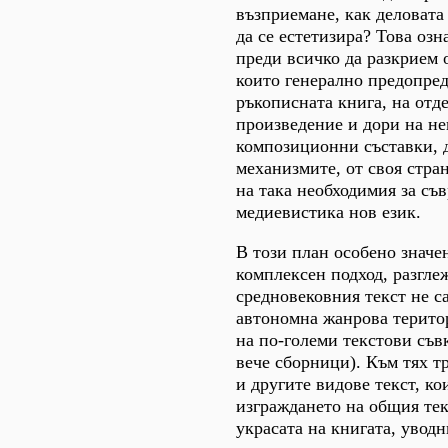
възприемане, как деловата
да се естетизира? Това озна
преди всичко да разкрием 
които генерално предопред
ръкописната книга, на отд
произведение и дори на не
композиционни съставки, 
механизмите, от своя стра
на така необходимия за съ
медиевистика нов език.
В този план особено значе
комплексен подход, разгле
средновековния текст не с
автономна жанрова територ
на по-големи текстови съв
вече сборници). Към тях тр
и другите видове текст, ко
изграждането на общия тек
украсата на книгата, уводн