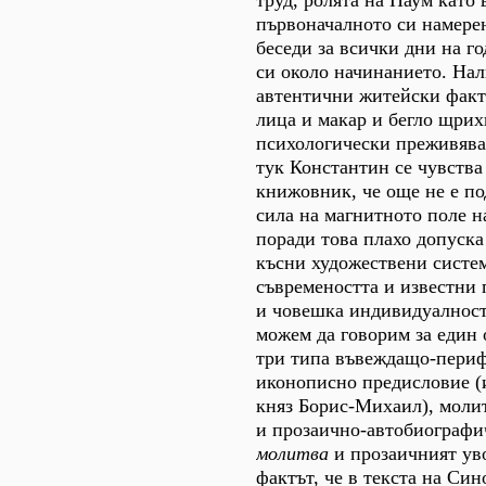
труд, ролята на Наум като
първоначалното си намере
беседи за всички дни на г
си около начинанието. Нал
автентични житейски факт
лица и макар и бегло щри
психологически преживяван
тук Константин се чувства
книжовник, че още не е п
сила на магнитното поле н
поради това плахо допуска
късни художествени систем
съвремеността и известни 
и човешка индивидуалност
можем да говорим за един 
три типа въвеждащо-периф
иконописно предисловие (
княз Борис-Михаил), моли
и прозаично-автобиографи
молитва
и прозаичният уво
фактът, че в текста на Син