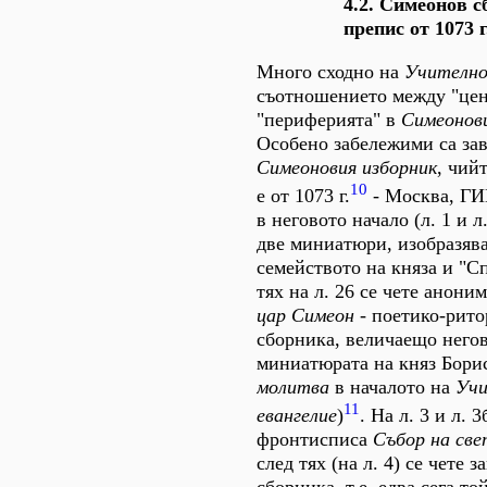
4.2. Симеонов с
препис от 1073 г
Много сходно на
Учително
съотношението между "цен
"периферията" в
Симеонов
Особено забележими са за
Симеоновия изборник
, чий
10
е от 1073 г.
- Москва, ГИ
в неговото начало (л. 1 и л
две миниатюри, изобразяв
семейството на княза и "Сп
тях на л. 26 се чете анони
цар Симеон
- поетико-рито
сборника, величаещо негов
миниатюрата на княз Бори
молитва
в началото на
Уч
11
евангелие
)
. На л. 3 и л. 
фронтисписа
Събор на св
след тях (на л. 4) се чете з