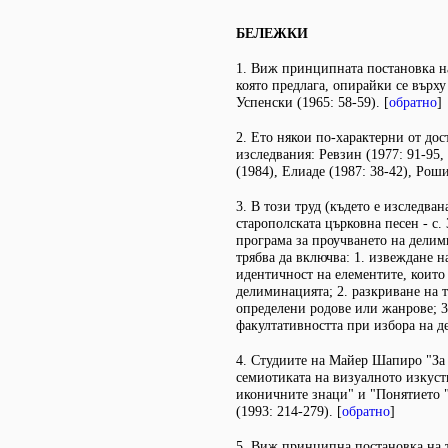
БЕЛЕЖКИ
1. Виж принципната постановка на
която предлага, опирайки се върх
Успенски (1965: 58-59). [
обратно
]
2. Ето някои по-характерни от дос
изследвания: Ревзин (1977: 91-95,
(1984), Елиаде (1987: 38-42), Роши
3. В този труд (където е изследва
старополската църковна песен - с. 
програма за проучването на дели
трябва да включва: 1. извеждане 
идентичност на елементите, които
делиминацията; 2. разкриване на 
определени родове или жанрове; 3
факултативността при избора на д
4. Студиите на Майер Шапиро "За
семиотиката на визуалното изкуст
иконичните знаци" и "Понятието 
(1993: 214-279). [
обратно
]
5. Виж принципна постановка на 