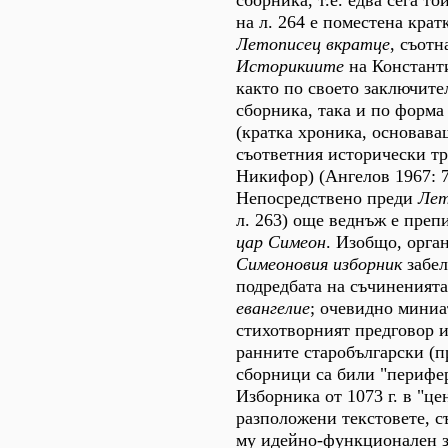
сборника, т.е. едва сега то
на л. 264 е поместена крат
Летописец вкратце
, съотн
Историкиите
на Констант
както по своето заключите
сборника, така и по форма
(кратка хроника, основава
съответния исторически тр
Никифор) (Ангелов 1967: 7
Непосредствено преди
Лет
л. 263) още веднъж е преп
цар Симеон
. Изобщо, орга
Симеоновия
изборник
забе
подредбата на съчиненият
евангелие
; очевидно миниа
стихотворният предговор и
ранните старобългарски (п
сборници са били "перифе
Изборника от 1073 г. в "це
разположени текстовете, 
му идейно-функционален за