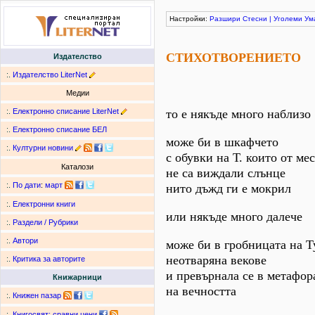
Настройки:
Разшири
Стесни
|
Уголеми
Ум
СТИХОТВОРЕНИЕТО
Издателство
:.
Издателство LiterNet
Медии
:.
Електронно списание LiterNet
то е някъде много наблизо
:.
Електронно списание БЕЛ
може би в шкафчето
:.
Културни новини
с обувки на Т. които от ме
Каталози
не са виждали слънце
:.
По дати
:
март
нито дъжд ги е мокрил
:.
Електронни книги
или някъде много далече
:.
Раздели / Рубрики
:.
Автори
може би в гробницата на 
неотваряна векове
:.
Критика за авторите
и превърнала се в метафор
Книжарници
на вечността
:.
Книжен пазар
:.
Книгосвят: сравни цени