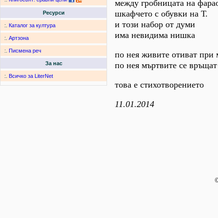
между гробницата на фара
шкафчето с обувки на Т.
Ресурси
и този набор от думи
:.
Каталог за култура
има невидима нишка
:.
Артзона
:.
Писмена реч
по нея живите отиват при
по нея мъртвите се връща
За нас
:.
Всичко за LiterNet
това е стихотворението
11.01.2014
©