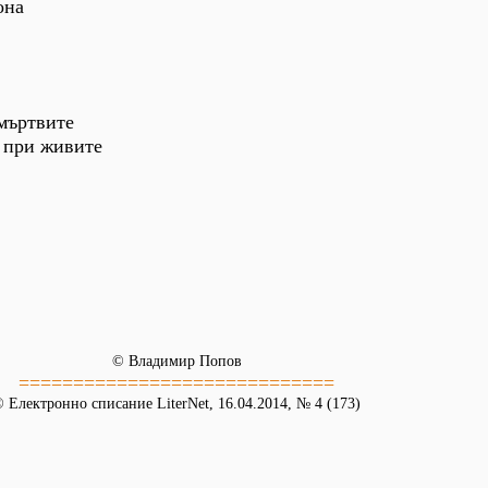
она
 мъртвите
т при живите
© Владимир Попов
=============================
 Електронно списание LiterNet, 16.04.2014, № 4 (173)