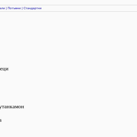
али
|
Потъмни
|
Стандартни
сеци
Тутанкамон
а