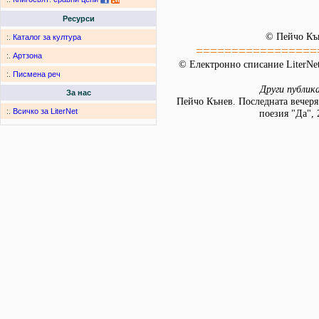
Ресурси
© Пейчо Къ
:.
Каталог за култура
=================
:.
Артзона
© Електронно списание LiterNet
:.
Писмена реч
Други публик
За нас
Пейчо Кънев. Последната вечеря
:.
Всичко за LiterNet
поезия "Да", 