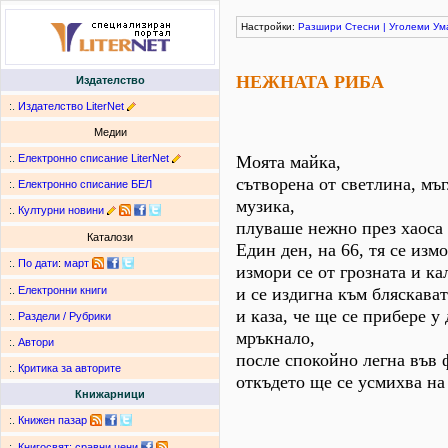
Настройки:
Разшири
Стесни
|
Уголеми
Ум
НЕЖНАТА РИБА
Издателство
:.
Издателство LiterNet
Медии
:.
Електронно списание LiterNet
Моята майка,
сътворена от светлина, мъг
:.
Електронно списание БЕЛ
музика,
:.
Културни новини
плуваше нежно през хаоса 
Каталози
Един ден, на 66, тя се изм
:.
По дати
:
март
измори се от грозната и ка
и се издигна към бляскава
:.
Електронни книги
и каза, че ще се прибере у
:.
Раздели / Рубрики
мръкнало,
:.
Автори
после спокойно легна във 
:.
Критика за авторите
откъдето ще се усмихва на
Книжарници
:.
Книжен пазар
:.
Книгосвят: сравни цени