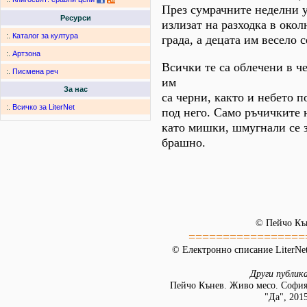
През сумрачните неделни 
Ресурси
излизат на разходка в окол
:.
Каталог за култура
града, а децата им весело с
:.
Артзона
Всички те са облечени в ч
:.
Писмена реч
им
За нас
са черни, както и небето п
:.
Всичко за LiterNet
под него. Само ръчичките н
като мишки, шмугнали се з
брашно.
© Пейчо Къ
=================
© Електронно списание LiterNet
Други публик
Пейчо Кънев. Живо месо. София:
"Да", 2015