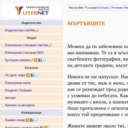
Настройки:
Разшири
Стесни
|
Уголеми
Ум
МЪРТЪВЦИТЕ
Издателство
:.
Издателство LiterNet
Медии
:.
Електронно списание LiterNet
Можеш да ги забележиш на
ако внимаваш. Те са в ъгъл
:.
Електронно списание БЕЛ
сватбените фотографии, ви
:.
Културни новини
на детските градини, късат
Каталози
:.
По дати
:
март
Никога не ни напускат. На
двама от тях, мъж и жена, 
:.
Електронни книги
как се разхождат пред род
:.
Раздели / Рубрики
с усмивки до небесата. Ка
:.
Автори
музикант с виола, а шапка
:.
Критика за авторите
беше препълнена с оглозга
Книжарници
които той преценяваше с о
:.
Книжен пазар
Живите живеят около тях, б
:.
Книгосвят: сравни цени