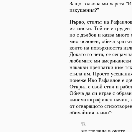
Защо толкова ми хареса "
изкушения?"
Първо, стилът на Рафаилов
истински. Той не е труден 
но е дълбок и казва много 
многословен, обича кратки
които на повърхността изл
Докато го чета, се сещам з
любимите ми американски 
някакви препратки към тях
стила им. Просто усещания
понеже Иво Рафаилов е доб
Открил е свой стил и работ
Обича да си играе с образ
кинематографичен начин, 
от отварящото стихотворе
обичайния начин":
Тя
ме гледаше в очите