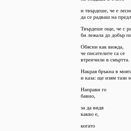
и твърдеше, че е лесн
да се радваш на предл
Твърдеше още, че с р
би лежала до добър п
Обясни как вижда,
че писателите са се
втренчили в смъртта.
Накрая бръкна в моят
и каза: ще изям тази 
Направи го
бавно,
за да видя
какво е,
когато