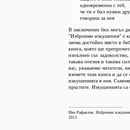
едновременна с теб,
че ти е бил нужен друг
говориш за нея
В заключение бих могъл да
"Изброими изкушения" е кн
заема достойно място в би
книга, която ще препрочит
изпълнен със задоволство,
такава поезия и такива си
вас, уважаеми читатели, в
вземете тази книга и да се
изкушенията в нея. Съмняв
пръстите. Изкушенията са 
Иво Рафаилов. Изброими изкушен
2013.