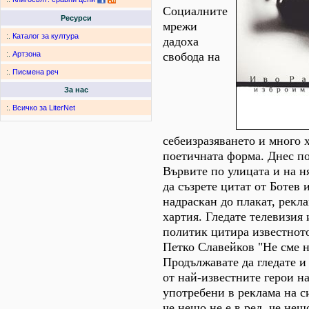
Социалните
Ресурси
мрежи
:.
Каталог за култура
дадоха
свобода на
:.
Артзона
:.
Писмена реч
За нас
:.
Всичко за LiterNet
себеизразяването и много 
поетичната форма. Днес по
Вървите по улицата и на н
да съзрете цитат от Ботев 
надраскан до плакат, рекл
хартия. Гледате телевизия
политик цитира известнот
Петко Славейков "Не сме н
Продължавате да гледате и
от най-известните герои н
употребени в реклама на с
че нещо не е в ред, че нещ