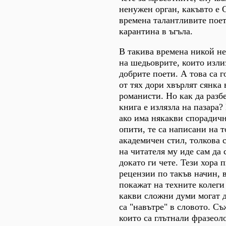
ненужен орган, какъвто е 
времена талантливите поет
карантина в ъгъла.
В такива времена никой н
на шедьоврите, които изли
добрите поети. А това са 
от тях дори хвърлят сянка
романисти. Но как да разбе
книга е излязла на пазара
ако има някакви спорадич
опити, те са написани на т
академичен стил, толкова 
на читателя му иде сам да 
докато ги чете. Тези хора
рецензии по такъв начин, 
покажат на техните колеги
какви сложни думи могат д
са "навътре" в словото. Съ
които са глътнали фразеол