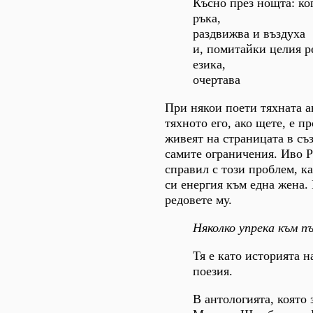
Късно през нощта: ко
ръка,
раздвижва и въздуха
и, помитайки целия р
езика,
очертава
При някои поети тяхната а
тяхното его, ако щете, е пр
живеят на страницата в съ
самите ограничения. Иво Р
справил с този проблем, ка
си енергия към една жена.
редовете му.
Няколко упрека към п
Тя е като историята н
поезия.
В антологията, която 