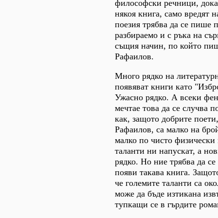
философски речници, дока
някоя книга, само вредят н
поезия трябва да се пише п
разбираемо и с ръка на сър
същия начин, по който пи
Рафаилов.
Много рядко на литературн
появяват книги като "Изб
Ужасно рядко. А всеки фен
мечтае това да се случва п
как, защото добрите поети
Рафаилов, са малко на брой
малко по чисто физически
таланти ни напускат, а нов
рядко. Но ние трябва да се
появи такава книга. Защот
че големите таланти са око
може да бъде изтикана изв
тупкащи се в гърдите рома