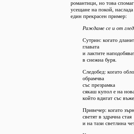
романтици, но това спомаг
усещане на покой, наслада
един прекрасен пример:
Раждаме се и от глед
Сутрин: когато дланит
главата
и лактите наподобява
в снежна буря.
Следобед: когато обло
обрамчва
със презрамка
сякаш купол е на нов
който вдигат със въже
Привечер: когато зърн
светят в здрачна стая
и на тази светлина че