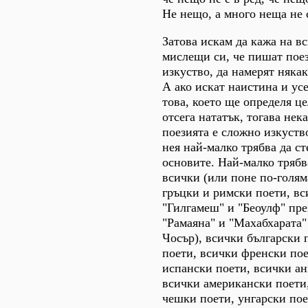
Не нещо, а много неща не с
Затова искам да кажа на в
мислещи си, че пишат поез
изкуство, да намерят няка
А ако искат наистина и усе
това, което ще определя ц
отсега нататък, тогава нек
поезията е сложно изкуство
нея най-малко трябва да ст
основите. Най-малко трябв
всички (или поне по-голяма
гръцки и римски поети, вс
"Гилгамеш" и "Беоулф" пре
"Рамаяна" и "Махабхарата
Чосър), всички български 
поети, всички френски пое
испански поети, всички ан
всички американски поети,
чешки поети, унгарски по