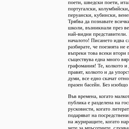
поети, шведски поети, ита
португалски, колумбийски
перуански, кубински, вене
Трябва да познавате всич
школи, възникнали през ве
най-видни представители. 
началото! Писането идва сл
разбирате, че поезията не е
въпреки това всеки втори 
съществува една много вяр
графомания! Те, колкото и 
правят, колкото и да упорс
думи, все едно скачат отно
празен басейн. Без изобщо 
Във времена, когато малко
публика е разделена на го
русковисти, когато литера
подаряват на посредствени
на журиращите, когато нар
чете за мръсотиите, случв