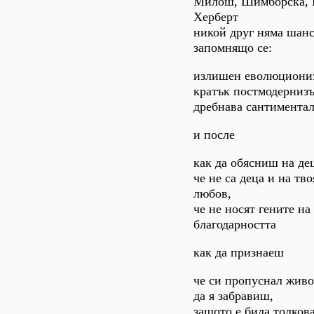
Милош, Шимборска, 
Херберт
никой друг няма шанс
запомнящо се:
излишен еволюциони
кратък постмодернизъ
дребнава сантимента
и после
как да обясниш на дец
че не са деца и на тв
любов,
че не носят гените на
благодарността
как да признаеш
че си пропуснал живо
да я забравиш,
защото е била толков