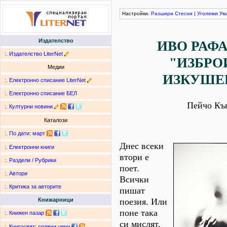
Настройки:
Разшири
Стесни
|
Уголеми
Ум
Издателство
ИВО РАФ
:.
Издателство LiterNet
"ИЗБР
Медии
ИЗКУШЕ
:.
Електронно списание LiterNet
:.
Електронно списание БЕЛ
Пейчо Къ
:.
Културни новини
Каталози
:.
По дати
:
март
Днес всеки
:.
Електронни книги
втори е
:.
Раздели / Рубрики
поет.
:.
Автори
Всички
:.
Критика за авторите
пишат
поезия. Или
Книжарници
поне така
:.
Книжен пазар
си мислят.
:.
Книгосвят: сравни цени