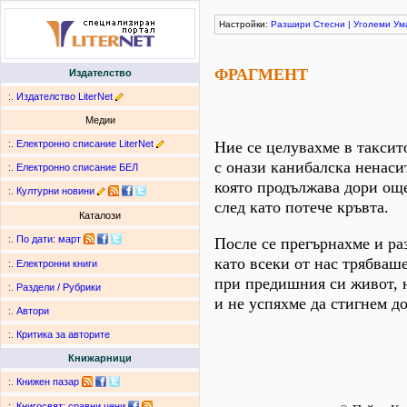
Настройки:
Разшири
Стесни
|
Уголеми
Ум
ФРАГМЕНТ
Издателство
:.
Издателство LiterNet
Медии
:.
Електронно списание LiterNet
Ние се целувахме в таксит
с онази канибалска ненаси
:.
Електронно списание БЕЛ
която продължава дори още
:.
Културни новини
след като потече кръвта.
Каталози
:.
По дати
:
март
После се прегърнахме и ра
като всеки от нас трябваше
:.
Електронни книги
при предишния си живот, 
:.
Раздели / Рубрики
и не успяхме да стигнем до
:.
Автори
:.
Критика за авторите
Книжарници
:.
Книжен пазар
:.
Книгосвят: сравни цени