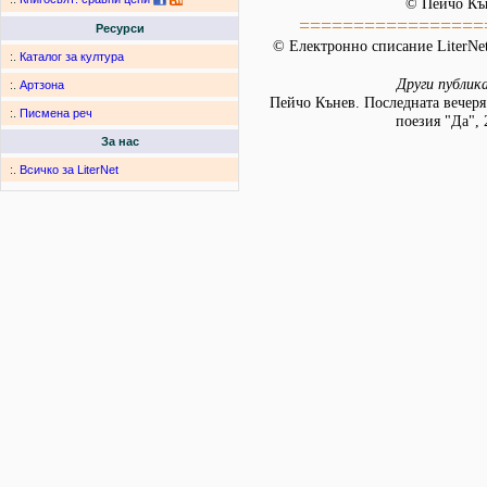
© Пейчо Къ
=================
Ресурси
© Електронно списание LiterNet
:.
Каталог за култура
Други публик
:.
Артзона
Пейчо Кънев. Последната вечеря
:.
Писмена реч
поезия "Да", 
За нас
:.
Всичко за LiterNet