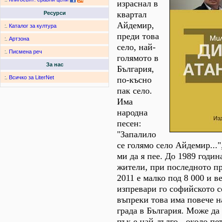
израснал в
квартал
Ресурси
Айдемир,
:.
Каталог за култура
преди това
:.
Артзона
село, най-
:.
Писмена реч
голямото в
За нас
България,
:.
Всичко за LiterNet
по-късно
пак село.
Има
народна
песен:
"Запалило
се голямо село Айдемир...
ми да я пее. До 1989 годи
жители, при последното п
2011 е малко под 8 000 и в
изпревари го софийското с
въпреки това има повече н
града в България. Може да 
пък е най-дълго - около п