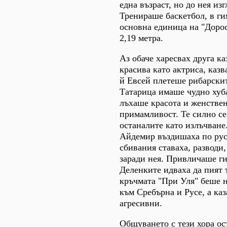
една възраст, но до нея из
Тренираше баскетбол, в ги
основна единица на "Дорос
2,19 метра.
Аз обаче харесвах друга ка
красива като актриса, каз
й Евсей плетеше рибарскит
Татарица имаше чудно хуба
лъхаше красота и женствен
примамливост. Те силно се
останалите като излъчване
Айдемир въздишаха по рус
сбивания ставаха, разводи
заради нея. Привличаше ги
Деленките идваха да пият 
кръчмата "При Уля" беше н
към Сребърна и Русе, а ка
агресивни.
Общуването с тези хора ос