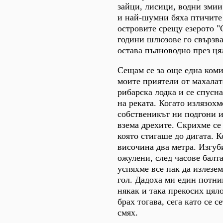
зайци, лисици, водни зми
и най-шумни бяха птичите
островите срещу езерото "
години шлюзове го свързват
остава пълноводно през ця
Сещам се за още една коми
моите приятели от махалат
рибарска лодка и се спусн
на реката. Когато излязохм
собственикът ни подгони и 
взема дрехите. Скрихме се
която стигаше до дигата. 
височина два метра. Изгуб
ожулени, след часове балта
успяхме все пак да излезем
гол. Дадоха ми един потни
някак и така прекосих цяло
брах тогава, сега като се 
смях.