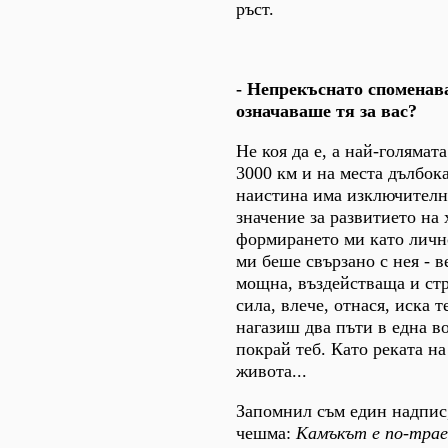
ръст.
- Непрекъснато споменав
означаваше тя за вас?
Не коя да е, а най-голямата
3000 км и на места дълбока
наистина има изключител
значение за развитието на 
формирането ми като личн
ми беше свързано с нея - в
мощна, въздействаща и стр
сила, влече, отнася, иска 
нагазиш два пъти в една во
покрай теб. Като реката на
живота...
Запомнил съм един надпис
чешма:
Камъкът е по-трае