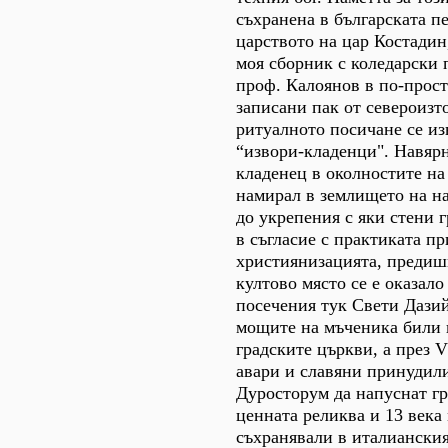
съхранена в българската пе
царството на цар Костадин,
моя сборник с коледарски 
проф. Калоянов в по-прос
записани пак от североизт
ритуалното посичане се и
“извори-кладенци". Навярн
кладенец в околностите на
намирал в землището на н
до укрепения с яки стени 
в съгласие с практиката пр
християнизацията, предиш
култово място се е оказало
посечения тук Свети Дазий
мощите на мъченика били 
градските църкви, а през V
авари и славяни принудил
Дуросторум да напуснат гр
ценната реликва и 13 века
съхранявали в италианския