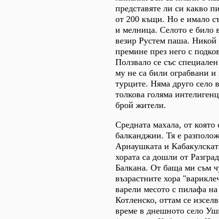
представяте ли си какво пи
от 200 къщи. Но е имало с
и мелница. Селото е било 
везир Рустем паша. Никой
премине през него с подко
Ползвало се със специален
му не са били ограбвани и
турците. Няма друго село 
толкова голяма интелигенц
брой жители.
Средната махала, от която с
балканджии. Тя е разполо
Арнаушката и Кабакулската
хората са дошли от Разград
Балкана. От баща ми съм ч
възрастните хора "варикле
варели месото с пилафа на
Котленско, оттам се изселв
време в днешното село Уш