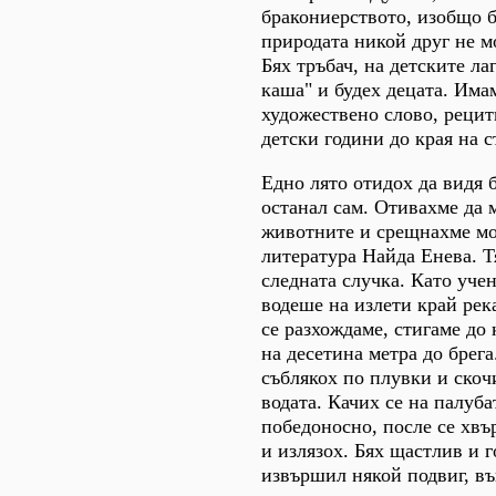
бракониерството, изобщо б
природата никой друг не м
Бях тръбач, на детските ла
каша" и будех децата. Има
художествено слово, рецит
детски години до края на с
Едно лято отидох да видя 
останал сам. Отивахме да 
животните и срещнахме мо
литература Найда Енева. Т
следната случка. Като уче
водеше на излети край рек
се разхождаме, стигаме до 
на десетина метра до брега
съблякох по плувки и скоч
водата. Качих се на палуба
победоносно, после се хвъ
и излязох. Бях щастлив и г
извършил някой подвиг, в