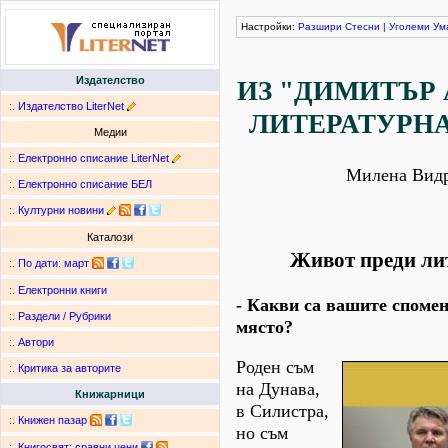
Настройки:
Разшири
Стесни
|
Уголеми
Ум
Издателство
ИЗ "ДИМИТЪР 
:.
Издателство LiterNet
ЛИТЕРАТУРНА
Медии
:.
Електронно списание LiterNet
Милена Видр
:.
Електронно списание БЕЛ
:.
Културни новини
Каталози
Живот преди ли
:.
По дати
:
март
:.
Електронни книги
- Какви са вашите спомен
:.
Раздели / Рубрики
място?
:.
Автори
Роден съм
:.
Критика за авторите
на Дунава,
Книжарници
в Силистра,
:.
Книжен пазар
но съм
:.
Книгосвят: сравни цени