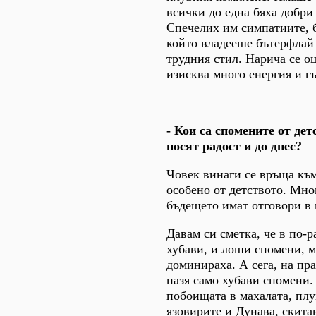
всички до една бяха добри
Спечелих им симпатиите, 
който владееше бътерфлай 
трудния стил. Нарича се о
изисква много енергия и гъ
- Кои са спомените от дет
носят радост и до днес?
Човек винаги се връща към
особено от детството. Мно
бъдещето имат отговори в
Давам си сметка, че в по-
хубави, и лоши спомени, м
доминираха. А сега, на пра
пазя само хубави спомени.
побоищата в махалата, плу
язовирите и Дунава, скита