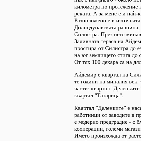
километра по протежение 
реката. А за мене е и най-
Разположено е в източната
Долнодунавската равнина, 
Силистра. През него минав
Заливната тераса на Айдем
простира от Силистра до е
на юг землището стига до 
От тях 100 декара са на д
Айдемир е квартал на Сили
те години на миналия век. 
части: квартал "Деленките
квартал "Татарица".
Квартал "Деленките" е нас
работници от заводите в п
е модерно предградие - с б
кооперации, големи магази
Името произхожда от расте