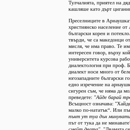
Тулчалията, приятел на дя
кашляше като дърт цигани
Преселниците в Арнаушкат
християнско население от 
български корен и потекл
твърди, че са македонци от
мисля, че има право. Те и
интересен говор, върху ко
университета курсова рабо
диалектология при проф. 
диалект носи много от бел
югозападните български го
едно изречение на арнаушк
сигурен съм, че няма да мо
преведете:
"Айде барай тр
Всъщност означава: "Хайде
малко по-нататък“. Или пъ
пънт ут туа дън минуват
път от тука да не минавате
смейт двата".
"Двамата се