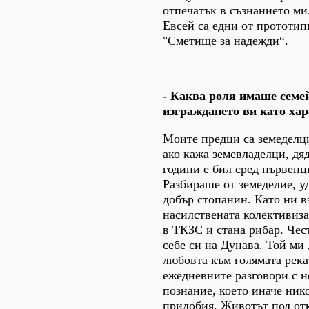
отпечатък в съзнанието ми
Евсей са едни от прототип
"Сметище за надежди“.
- Каква роля имаше семей
изграждането ви като ха
Моите предци са земеделци
ако кажа земевладелци, дяд
години е бил сред първенц
Разбираше от земеделие, у
добър стопанин. Като ни вз
насилствената колективиза
в ТКЗС и стана рибар. Чес
себе си на Дунава. Той ми 
любовта към голямата река
ежедневните разговори с н
познание, което иначе ник
придобия. Животът под отк