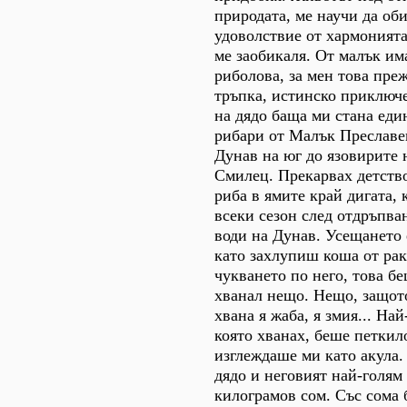
природата, ме научи да об
удоволствие от хармонията,
ме заобикаля. От малък им
риболова, за мен това пре
тръпка, истинско приключ
на дядо баща ми стана еди
рибари от Малък Преславе
Дунав на юг до язовирите
Смилец. Прекарвах детство
риба в ямите край дигата, 
всеки сезон след отдръпва
води на Дунав. Усещането 
като захлупиш коша от рак
чукването по него, това бе
хванал нещо. Нещо, защото
хвана я жаба, я змия... Най
която хванах, беше петкил
изглеждаше ми като акула.
дядо и неговият най-голям 
килограмов сом. Със сома 