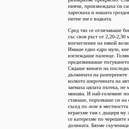
пиячи, произвеждаха си са
харесваха и нашата гроздо
питие им е водката.
Сред тях се отличаваше б
със своя ръст от 2,20-2,30
впечатление на някой вели
Имаше едно едро муле, кое
изглеждаше паленце. Голя
предизвикваше пътуването
Сядаше винаги на последна
дължината на разперените
колкото широчината на авт
заемаха цялата пътека, не
минава. И най-големият но
ставаше, поръчваше си на
съсед по лозе в местността
играехме там с дъщеря му 
се катерехме по черешите 
долината. Бяхме съученици