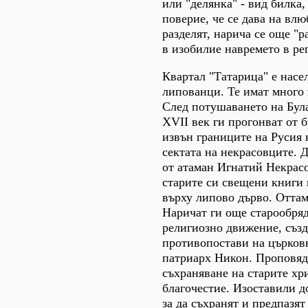
или "делянка" - вид билка
поверие, че се дава на влю
разделят, нарича се още "р
в изобилие навремето в ре
Квартал "Татарица" е насел
липованци. Те имат много 
След потушаването на Бул
ХVІІ век ги прогонват от 
извън границите на Русия 
сектата на некрасовците. 
от атаман Игнатий Некрасо
старите си свещени книги 
върху липово дърво. Оттам
Наричат ги още старообря
религиозно движение, създ
противопостави на църков
патриарх Никон. Проповяд
съхраняване на старите хр
благочестие. Изоставили д
за да съхранят и предпазят