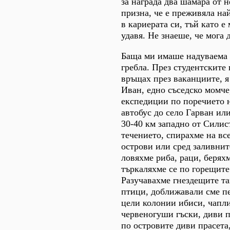
за награда два шамара от н
призна, че е преживяла н
в кариерата си, тъй като е
удавя. Не знаеше, че мога 
Баща ми имаше надуваема 
гребла. През студентските 
връщах през ваканциите, я
Иван, едно съседско момче
експедиции по поречието 
автобус до село Гарван или
30-40 км западно от Силис
течението, спирахме на вс
острови или сред заливните
ловяхме риба, раци, берях
търкаляхме се по горещите
Разучавахме гнездещите т
птици, доближавали сме п
цели колонии ибиси, чапли
червеногуши гъски, диви 
по островите диви прасета