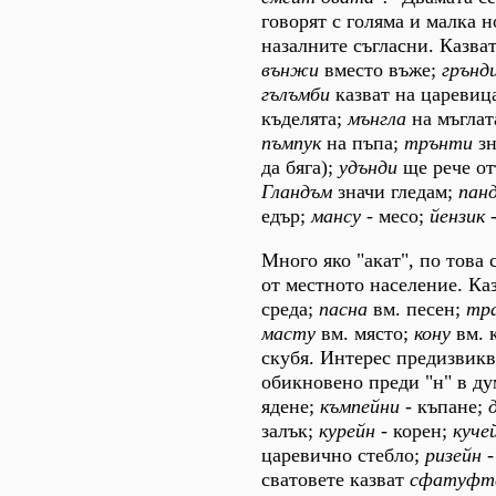
говорят с голяма и малка н
назалните съгласни. Казва
вънжи
вместо въже;
грънд
гълъмби
казват на царевиц
къделята;
мънгла
на мъглат
пъмпук
на пъпа;
трънти
зн
да бяга);
удънди
ще рече от
Гландъм
значи гледам;
пан
едър;
мансу
- месо;
йензик
-
Много яко "акат", по това 
от местното население. Ка
среда;
пасна
вм. песен;
тр
масту
вм. място;
кону
вм. 
скубя. Интерес предизвикв
обикновено преди "н" в ду
ядене;
къмпейни
- къпане;
залък;
курейн
- корен;
куче
царевично стебло;
ризейн
-
сватовете казват
сфатуфт