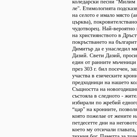
коледарски песни "Милим 
ле". Етимологията подсказ
на селото е имало място (а
църква), покровителствано
чудотворец. Най-вероятно
на християнството в Дръст
покръстването на българите
Димитър да е унаследил мя
Дазий. Свети Дазий, проси
един от ранните мъченици 
през 303 г. бил посечен, з
участва в езическите крон
предходници на нашето ко
Същността на новогодишни
състояла в следното - жите
избирали по жребий едног
“цар" на крониите, позвол
която пожелае от жените н
петдесетте дни на неговото
което му отсичали главата
техния бог. Паметта за тоз