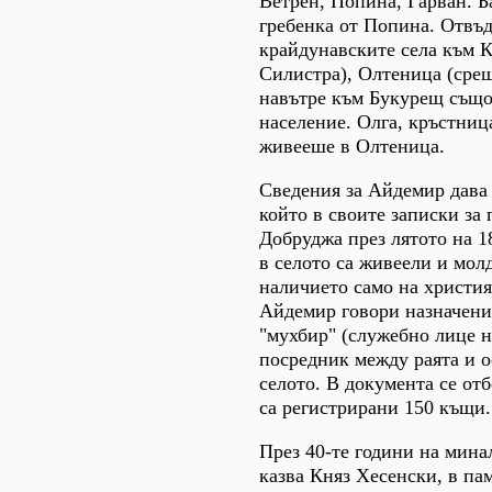
Ветрен, Попина, Гарван. Б
гребенка от Попина. Отвъд
крайдунавските села към 
Силистра), Олтеница (срещ
навътре към Букурещ също
население. Олга, кръстница
живееше в Олтеница.
Сведения за Айдемир дава
който в своите записки за 
Добруджа през лятото на 18
в селото са живеели и мол
наличието само на христия
Айдемир говори назначения
"мухбир" (служебно лице
посредник между раята и о
селото. В документа се отб
са регистрирани 150 къщи.
През 40-те години на мина
казва Княз Хесенски, в па