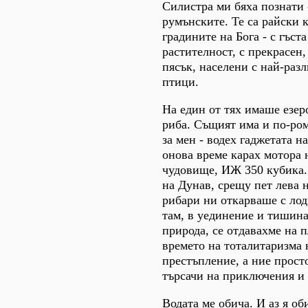
Силистра ми бяха познати 
румънските. Те са райски к
градините на Бога - с гъст
растителност, с прекрасен,
пясък, населени с най-раз
птици.
На един от тях имаше езер
риба. Същият има и по-ро
за мен - водех гаджетата н
онова време карах мотора 
чудовище, ИЖ 350 кубика.
на Дунав, срещу пет лева 
рибари ни откарваше с лод
там, в уединение и тишина
природа, се отдавахме на 
времето на тоталитаризма 
престъпление, а ние прост
търсачи на приключения и
Водата ме обича. И аз я об