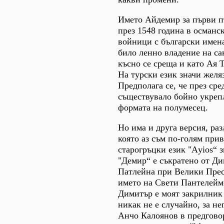
Името Айдемир за първи п
през 1548 година в османск
войници с български имена
било ленно владение на са
късно се среща и като Ая 
На турски език значи желяз
Предполага се, че през сре
съществувало бойно укреп
формата на полумесец.
Но има и друга версия, раз
която аз съм по-голям при
старогръцки език "Аyios“ з
"Демир“ е съкратено от Ди
Патлейна при Велики Пресл
името на Свети Пантелейм
Димитър е моят закрилник
никак не е случайно, за не
Анчо Калоянов в предговор