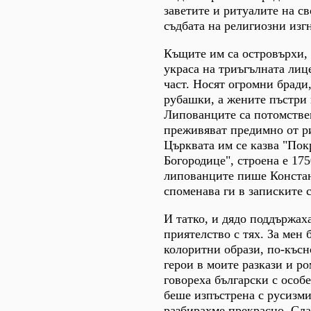
заветите и ритуалите на с
съдбата на религиозни изг
Къщите им са островърхи, 
украса на триъгълната лиц
част. Носят огромни бради
рубашки, а жените пъстри
Липованците са потомстве
преживяват предимно от р
Църквата им се казва "По
Богородице", строена е 175
липованците пише Конста
споменава ги в записките 
И татко, и дядо поддържах
приятелство с тях. За мен 
колоритни образи, по-късн
герои в моите разкази и р
говореха български с особе
беше изпъстрена с русизми,
разбирахме прекрасно. Сла