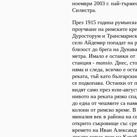
ноември 2003 г. най-търже
Силистра.
През 1915 година румънск
проучване на римските кр
Дуросторум и Трансмариск
село Айдемир попадат на 
близост до брега на Дунава
метра. Имало е останки от
станция -
mansio.
Днес, ст
няма и следа, всичко е ост
реката, тъй като български
се подкопава. Останки от п
видят само през юли-август
нивото на реката рязко спа
до една от чешмите са на
колони от римско време. В
миналия век в района на с
открито съкровище със ср
времето на Иван Александ
докато копае лозе на Кара