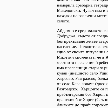
намерила сребърна тетрад
Македонски. Чувал съм и з
находки на различни места
селото.
Айдемир е сред малкото 
Добруджа, където от средн
без прекъсване живее стар
население. Поляните са сл
едно от своите пътувания
Милетич споменава, че в 
местното население "гребен
има преселници стари хърц
кулак (днешното село Уши
Хърсово, Разградско, бал
от село Кара арнаут (днес 
Разградско). Хърцоите са 
прабългарския бог Хърст, 
иранския бог Хорст (Слънце
близките до прабългарскит