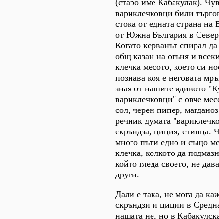
(старо име Кабакулак). Чув
вариклечковци били търго
стока от едната страна на 
от Южна България в Север
Когато керванът спирал да
общ казан на огъня и всеки
клечка месото, което си нос
познава коя е неговата мръ
зная от нашите ядивото "К
вариклечковци" с овче месо
сол, черен пипер, магдано
речник думата "вариклечко
скръндза, циция, стипца. 
много пъти едно и също ме
клечка, колкото да подмазн
който гледа своето, не дав
други.
Дали е така, не мога да каж
скръндзи и циции в Средна
нашата не, но в Кабакулск