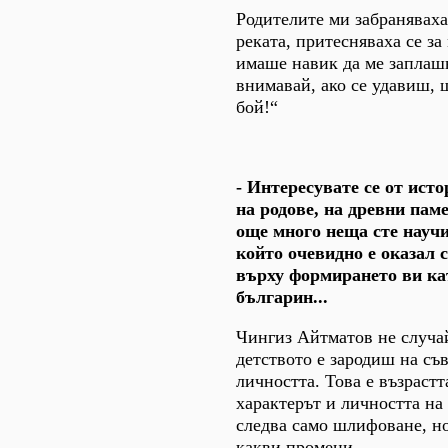
Родителите ми забраняваха
реката, притесняваха се за
имаше навик да ме заплаш
внимавай, ако се удавиш, 
бой!“
- Интересувате се от исто
на родове, на древни пам
още много неща сте научи
който очевидно е оказал 
върху формирането ви ка
българин...
Чингиз Айтматов не случай
детството е зародиш на съ
личността. Това е възрастт
характерът и личността на
следва само шлифоване, но
какви промени.