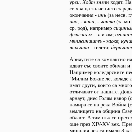
уреи
.
Хойт
значи ходят. На
се хваща значението зарад
окончания -
инъ
(за несв. 
ина,
-
чина
,
- чанта
(за мн.
ср. род), например
сицинъ
флигинъм
- влизам;
игниш
мънжиништъ
- мъже;
куч
тилчина
- телета;
йеричан
Арнаутите са компактно на
идват със своите обичаи и
Например коледарските пе
"Милим Божне ле, коладе ле
имат други, които са много
отличават от нашите. Дошл
арнаут, днес Голям извор (
намира се на река Война (с
землището на община Саму
област. А там пък се прес
още през ХІV-ХV век. През
миналия век са имали 8 каз