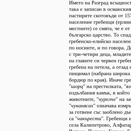
Името на Разград всъщност
така е записан в османския
пастирите скотовъди от 15
население гребенци (ерлии
местните) се смята, че е о
българско царство. То спад
гребенско-елийско населен
по носиите, и по говора. Д
с три-четири деца, младит
на главите си червен гребе
гребена на петела, а отзад 
пищимал (набрана широка 
бордюр по края). Иначе гр
"
шорц
" на престилката, "
я
издълбания камък, в който
животните, "
чурелче
" на з
"
чуканясах
" означава измръ
за готвене със заоблено дъ
са "
чакърести
". Гребенци 
села Калипетрово, Алфатар