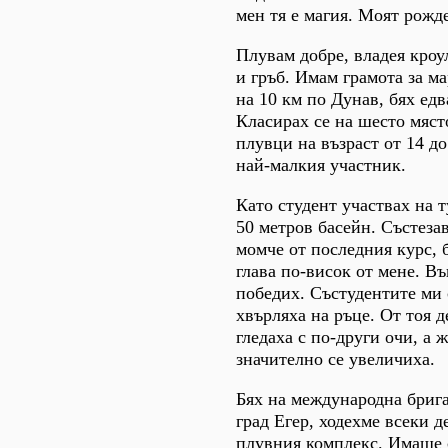
мен тя е магия. Моят рожд
Плувам добре, владея кроу
и гръб. Имам грамота за м
на 10 км по Дунав, бях едв
Класирах се на шесто мяст
плувци на възраст от 14 до
най-малкия участник.
Като студент участвах на 
50 метров басейн. Състезав
момче от последния курс, б
глава по-висок от мене. Въ
победих. Състудентите ми 
хвърляха на ръце. От тоя 
гледаха с по-други очи, а 
значително се увеличиха.
Бях на международна брига
град Егер, ходехме всеки д
плувния комплекс. Имаше 