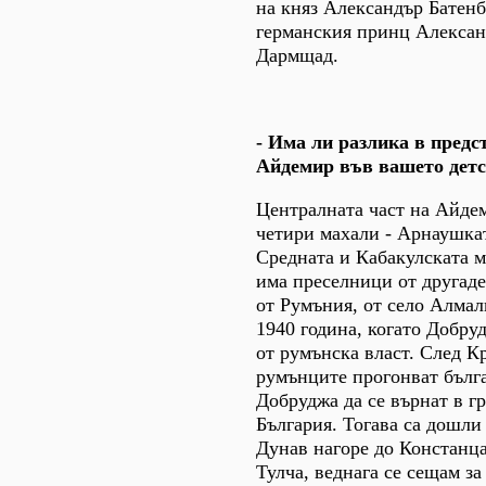
на княз Александър Батенб
германския принц Алексан
Дармщад.
- Има ли разлика в предс
Айдемир във вашето детс
Централната част на Айдем
четири махали - Арнаушка
Средната и Кабакулската м
има преселници от другад
от Румъния, от село Алмал
1940 година, когато Добру
от румънска власт. След К
румънците прогонват бълг
Добруджа да се върнат в г
България. Тогава са дошли
Дунав нагоре до Констанца
Тулча, веднага се сещам за