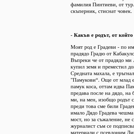
фамилия Пинтиеви, от тур
скъперник, стиснат човек.
- Какъв е родът, от койт
Моят род е Градеви - по им
прадядо Градю от Кабакулс
Въпреки че от прадядо ми 
купил земя и преместил до
Средната махала, е тръгна
"Памукови“. Още от млад е
памук коса, оттам идва Пам
предава после на дядо, на 
ми, на мен, изобщо родът 
преди това сме били Граде
имало Дядо Градева чешма
мост, но за съжаление, не 
журналист съм се подписва
материали с псевдоним Ди