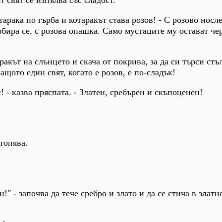
арака по гърба и котаракът става розов! - С розово носле
збира се, с розова опашка. Само мустаците му остават че
аракът на слънцето и скача от покрива, за да си търси стъл
ащото един свят, когато е розов, е по-сладък!
н! - казва пряспата. - Златен, сребърен и скъпоценен!
зтопява.
!" - започва да тече сребро и злато и да се стича в злат