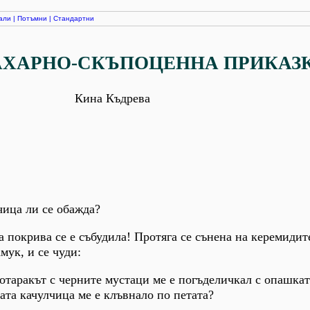
али
|
Потъмни
|
Стандартни
АХАРНО-СКЪПОЦЕННА ПРИКАЗ
Кина Къдрева
чица ли се обажда?
а покрива се е събудила! Протяга се сънена на керемидит
мук, и се чуди:
котаракът с черните мустаци ме е погъделичкал с опашкат
ата качулчица ме е клъвнало по петата?