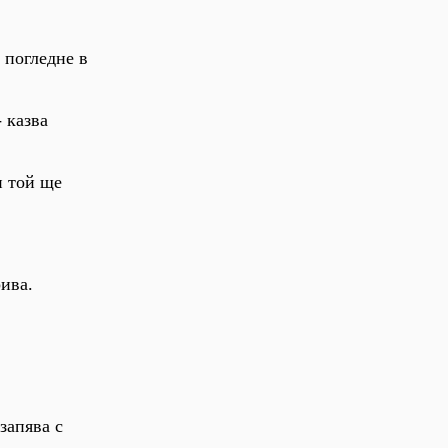
 погледне в
- казва
и той ще
рива.
запява с