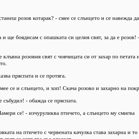
танеш розов котарак? - смее се слънцето и се навежда да
 и ще боядисам с опашката си целия свят, за да е розов! 
е клъвна розовия свят с човчицата си от захар по петата 
то.
казва пряспата и се протяга.
 смее се и слънцето, и хоп! Скача розово и захарно на пок
 е събудил! - обажда се пряспата.
Намери се! - изчуруликва птичето, а слънцето му смигва
ката на птичето с червената качулка става захарна и то 
т свят се изпълва със сладост.