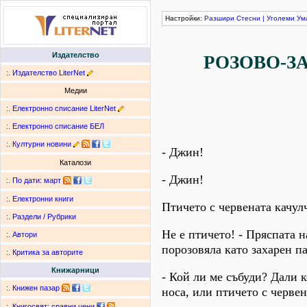
Настройки:
Разшири
Стесни
|
Уголеми
Ум
Издателство
РОЗОВО-З
:.
Издателство LiterNet
Медии
:.
Електронно списание LiterNet
:.
Електронно списание БЕЛ
:.
Културни новини
- Джин!
Каталози
- Джин!
:.
По дати
:
март
:.
Електронни книги
Птичето с червената качул
:.
Раздели / Рубрики
Не е птичето! - Пряспата н
:.
Автори
порозовяла като захарен па
:.
Критика за авторите
Книжарници
- Кой ли ме събуди? Дали 
:.
Книжен пазар
носа, или птичето с червен
:.
Книгосвят: сравни цени