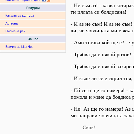
- Не съм аз! - казва котар
Ресурси
ти цялата си боядисана!
:.
Каталог за култура
- И аз не съм! И аз не съм
:.
Артзона
ли, че човчицата ми е жълт
:.
Писмена реч
За нас
- Ами тогава кой ще е? - ч
:.
Всичко за LiterNet
- Трябва да е някой розов! 
- Трябва да е някой захаре
- И къде ли се е скрил тоя,
- Ей сега ще го намеря! - 
помоля и мене да боядиса 
- Не! Аз ще го намеря! Аз 
ми направи човчицата заха
Скок!