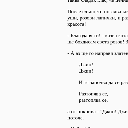
После слънцето погалва кот
уши, розови лапички, и ра
красота!
- Благодаря ти! - казва кот
ще боядисам света розов! З
- А аз ще го направя злате
Джин!
Джин!
И тя започва да се ра
Разтопява се,
разтопява се,
а от покрива - "Джин! Джин
поточе.