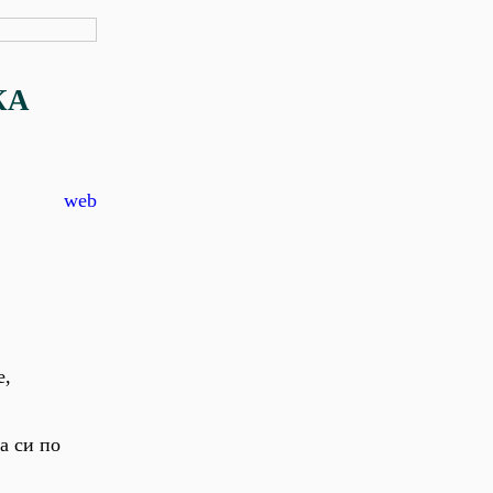
КА
web
е,
а си по