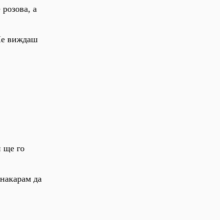
 розова, а
 Не виждаш
и ще го
 накарам да