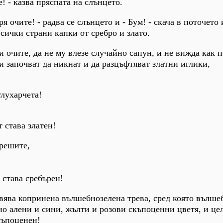
е! - казва пряспата на слънцето.
ря очите! - радва се слънцето и - Бум! - скача в поточето 
сички страни капки от сребро и злато.
и очите, да не му влезе случайно сапун, и не вижда как п
и започват да никнат и да разцъфтяват златни иглики,
глухарчета!
т става златен!
решите,
 става сребърен!
вява копринена вълшебнозелена трева, сред която вълше
 алени и сини, жълти и розови скъпоценни цветя, и цел
къпоценен!