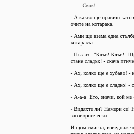
Скок!
- А какво ще правиш като с
очите на котарака.
- Ами ще взема една стълба
котаракът.
- Пък аз - "Клъв! Клъв!" Щ
стане сладък! - скача птиче
- Ах, колко ще е хубаво! - 
- Ах, колко ще е сладко! -
- А-а-а! Ето, значи, кой ме
- Видяхте ли? Намери се! 
заговорнически.
И щом смигна, изведнаж чов
такъв сладък глас, че целия