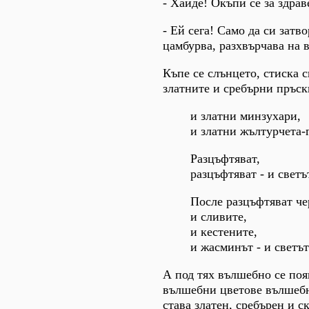
- Хайде! Окъпи се за здрав
- Ей сега! Само да си затво
цамбурва, разхвърчава на в
Къпе се слънцето, стиска с
златните и сребърни пръск
и златни минзухари,
и златни жълтурчета-
Разцъфтяват,
разцъфтяват - и светъ
После разцъфтяват че
и сливите,
и кестените,
и жасминът - и светът
А под тях вълшебно се поя
вълшебни цветове вълшебно
става златен, сребърен и с