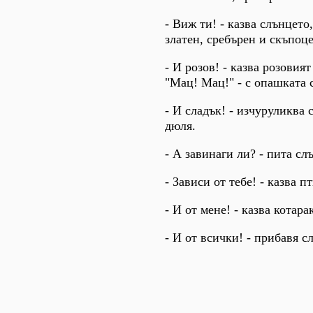
- Виж ти! - казва слънцето
златен, сребърен и скъпоц
- И розов! - казва розовия
"Мац! Мац!" - с опашката 
- И сладък! - изчуруликва
дюля.
- А завинаги ли? - пита сл
- Зависи от тебе! - казва п
- И от мене! - казва котара
- И от всички! - прибавя с