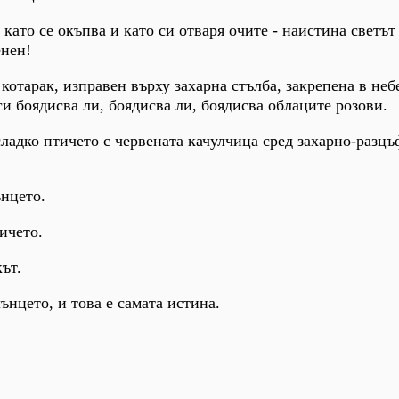
, като се окъпва и като си отваря очите - наистина светът
енен!
т котарак, изправен върху захарна стълба, закрепена в небе
си боядисва ли, боядисва ли, боядисва облаците розови.
 сладко птичето с червената качулчица сред захарно-разц
ънцето.
тичето.
кът.
лънцето, и това е самата истина.