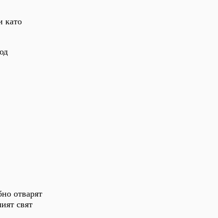
и като
од
бно отварят
ият свят