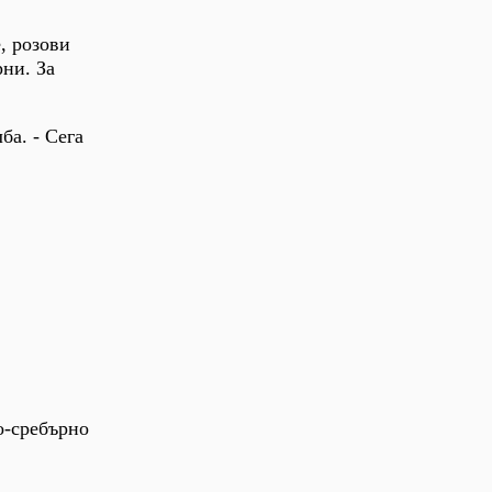
, розови
рни. За
ба. - Сега
но-сребърно