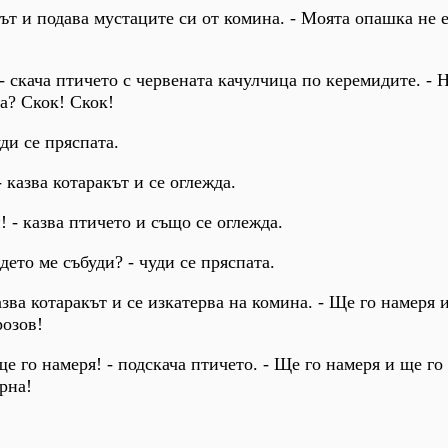
акът и подава мустаците си от комина. - Моята опашка не е
! - скача птичето с червената качулчица по керемидите. -
а? Скок! Скок!
уди се пряспата.
- казва котаракът и се оглежда.
н! - казва птичето и също се оглежда.
 дето ме събуди? - чуди се пряспата.
казва котаракът и се изкатерва на комина. - Ще го намеря 
розов!
ще го намеря! - подскача птичето. - Ще го намеря и ще го
рна!