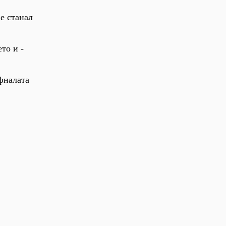
 е станал
то и -
ъфналата