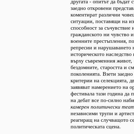
другата - опитът да бъдат 
заедно откровени представ
коментират различни чове
ситуации, поставящи на и
способност за съчувствие и
гражданското ни чувство и
военните престъпления, п
репресии и нарушаването 
историческото наследство 
върху съвременния живот, 
бездомните, старостта и см
поколенията. Взети заедно
критерии на селекцията, д
заявяват намерението на о
фестивала тази година да 
на дебат все по-силно наб
камерен политически теа
независими трупи и артист
реагиращ на случващото се
политическата сцена.