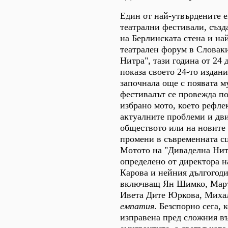
Един от най-утвърдените 
театрални фестивали, създ
на Берлинската стена и на
театрален форум в Словаки
Нитра", тази година от 24 
показа своето 24-то издани
започнала още с появата му
фестивалът се провежда п
избрано мото, което рефле
актуалните проблеми и дв
обществото или на новите
промени в съвременната с
Мотото на "Диваделна Нит
определено от директора 
Карова и нейния дългогод
включващ Ян Шимко, Март
Ивета Дите Юркова, Миха
емпатия
. Безспорно сега, 
изправена пред сложния в