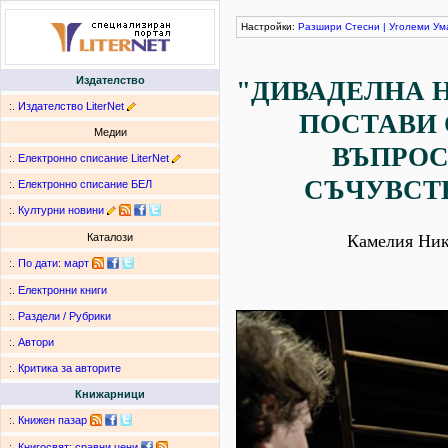
Настройки:
Разшири
Стесни
|
Уголеми
Ум
Издателство
"ДИВАДЕЛНА Н
:.
Издателство LiterNet
ПОСТАВИ 
Медии
ВЪПРОС
:.
Електронно списание LiterNet
СЪЧУВСТ
:.
Електронно списание БЕЛ
:.
Културни новини
Камелия Ник
Каталози
:.
По дати
:
март
:.
Електронни книги
:.
Раздели / Рубрики
:.
Автори
:.
Критика за авторите
Книжарници
:.
Книжен пазар
:.
Книгосвят: сравни цени