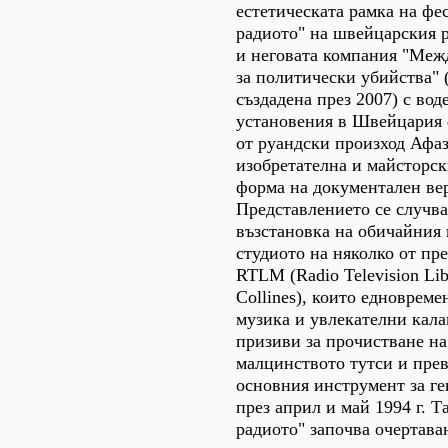
естетическата рамка на фе
радиото" на швейцарския 
и неговата компания "Меж
за политически убийства"
създадена през 2007) с вод
установения в Швейцария 
от руандски произход Афаз
изобретателна и майсторск
форма на документален вер
Представлението се случва
възстановка на обичайния 
студиото на няколко от пр
RTLM (Radio Television Lib
Collines), които едновреме
музика и увлекателни кал
призиви за прочистване на
малцинството тутси и пре
основния инструмент за ге
през април и май 1994 г. Т
радиото" започва очертава