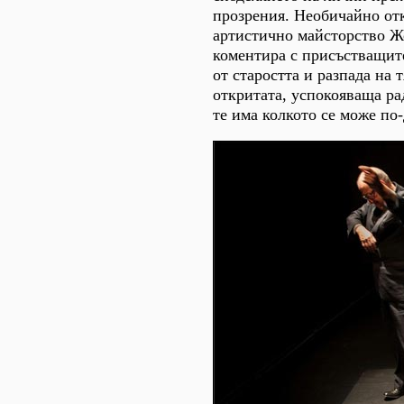
прозрения. Необичайно отк
артистично майсторство Жо
коментира с присъстващите
от старостта и разпада на т
откритата, успокояваща ра
те има колкото се може по-