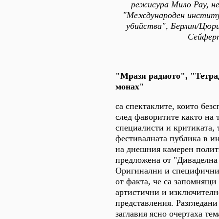
режисура Мило Рау, н
"Международен институ
убийства", Берлин/Цюри
Сейфер
"Мразя радиото", "Тетра
монах"
са спектаклите, които без
след фаворитите както на 
специалисти и критиката, 
фестивалната публика в и
на днешния камерен полит
предложена от "Диваделна
Оригинални и специфични,
от факта, че са запомнящи 
артистични и изключителн
представления. Разгледани 
заглавия ясно очертаха те