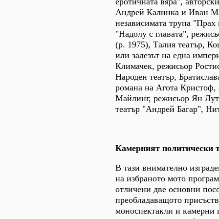
еротичната вяра", авторск
Андрей Калинка и Иван М
независимата трупа "Прах 
"Надолу с главата", режи
(р. 1975), Талия театър, К
или залезът на една импер
Климачек, режисьор Ростис
Народен театър, Братислав
романа на Агота Кристоф,
Майлинг, режисьор Ян Луте
театър "Андрей Багар", Ни
Камерният политически 
В тази внимателно изграде
на избраното мото програм
отличени две основни посо
преобладаващото присъств
моноспектакли и камерни 