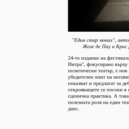
"Един стар монах", авто
Жозе де Пау и Крис
24-то издание на фестивал
Нитра", фокусирано върху
политически театър, е нов
убедителен опит на негови
показват и предлагат за де
открояващите се посоки в
сценична практика. А това
полезната роля на един те
днес.