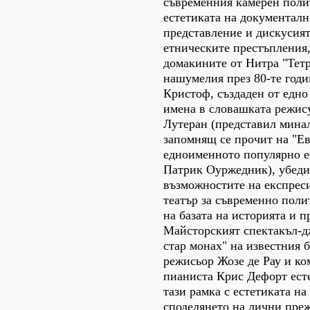
съвременния камерен поли
естетиката на документал
представление и дискусият
етническите престъпления,
домакините от Нитра "Тетр
нашумелия през 80-те годи
Кристоф, създаден от едно
имена в словашката режису
Лутеран (представил мина
запомнящ се прочит на "Е
едноименното популярно е
Патрик Оуржедник), убеди
възможностите на експрес
театър за съвременно поли
на базата на историята и 
Майсторският спектакъл-д
стар монах" на известния 
режисьор Жозе де Рау и ко
пианиста Крис Дефорт ест
тази рамка с естетиката н
споделянето на лични пре