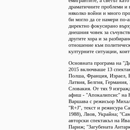
емигрантите, а светът като
драматичните проблеми и 
няколко войни и много про
би могло да се намери по-
директно фокусирано върх
днешния човек за съчувств
другите хора и за разбира
отношение към политическ
културните ситуации, коит
Основната програма на "Д
2015 включваше 13 спектак
Полша, Франция, Израел, 
Латвия, Белгия, Германия
Словакия. От тях 9 изгра
афиш - "Апокалипсис" на 
Варшава с режисьор Михал
"R+J", текст и режисура С
1988), Лвов, Украйна; "Сам
авторски спектакъл на Ива
Париж; "Загубената Антар