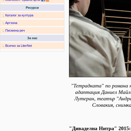
Ресурси
:.
Каталог за култура
:.
Артзона
:.
Писмена реч
За нас
:.
Всичко за LiterNet
"Тетрадката" по романа 
адаптация Даниел Майл
Лутеран, театър "Андре
Словакия, снимка
"Диваделна Нитра" 2015: