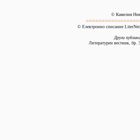
© Камелия Ни
=================
© Електронно списание LiterNet,
Други публик
Литературен вестник, бр. 3