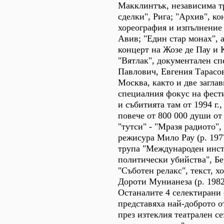
Макклинтък, независима 
сделки", Рига; "Архив", ко
хореография и изпълнение
Авив; "Един стар монах", 
концерт на Жозе де Пау и 
"Вятлак", документален сп
Павлович, Евгения Тарасов
Москва, както и две загла
специалния фокус на фест
и събитията там от 1994 г.
повече от 800 000 души от
"тутси" - "Мразя радиото",
режисура Мило Рау (р. 197
трупа "Международен инст
политически убийства", Б
"Съботен релакс", текст, х
Дороти Мунианеза (р. 1982
Останалите 4 селектирани
представяха най-доброто о
през изтеклия театрален се