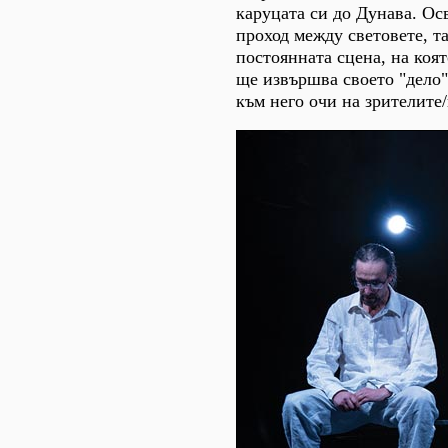
каруцата си до Дунава. Ос
проход между световете, та
постоянната сцена, на коя
ще извършва своето "дело"
към него очи на зрителите