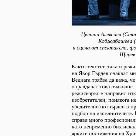
Цветан Алексиев (Ста
Коджабашева 
в сцена от спектакъла, 
Щерев
Както текстът, така и реж
на Явор Гърдев очакват мн
Веднага трябва да кажа, че
оправдават това очакване.
режисьорът е направил из
изобретателен, понякога н
убедително потвърден в пр
подбор на изпълнителите. 
справя много професионал
като непременно бих искал
ярките постижения на Хри