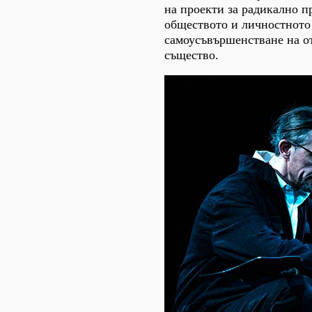
на проекти за радикално п
обществото и личностното
самоусъвършенстване на о
същество.