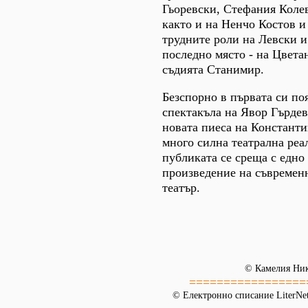
Гьоревски, Стефания Коле
както и на Ненчо Костов и
трудните роли на Левски и 
последно място - на Цвета
съдията Станимир.
Безспорно в първата си поя
спектакъла на Явор Гърдев
новата пиеса на Констант
много силна театрална реа
публиката се среща с едно
произведение на съвремен
театър.
© Камелия Ни
=================
© Електронно списание LiterNet