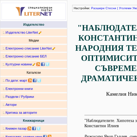
Настройки:
Разшири
Стесни
|
Уголеми
Ум
Издателство
"НАБЛЮДАТЕ
:.
Издателство LiterNet
КОНСТАНТИН
Медии
НАРОДНИЯ ТЕ
:.
Електронно списание LiterNet
ОПТИМИСИТ
:.
Електронно списание БЕЛ
:.
Културни новини
СЪВРЕМ
Каталози
ДРАМАТИЧЕН
:.
По дати
:
март
:.
Електронни книги
Камелия Ник
:.
Раздели / Рубрики
:.
Автори
:.
Критика за авторите
"Наблюдателите. Хипотеза з
Книжарници
Константин Илиев
:.
Книжен пазар
Режисура
Явор Гърдев,
сце
:.
Книгосвят: сравни цени