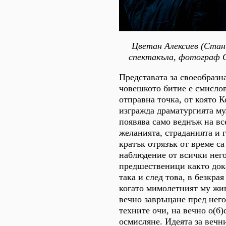
Цветан Алексиев (Стан
спектакъла, фотограф 
Представата за своеобразн
човешкото битие e смислов
отправна точка, от която 
изгражда драматургията му
появява само веднъж на вс
желанията, страданията и г
кратък отрязък от време са
наблюдение от всички нег
предшественици както док
така и след това, в безкрая
когато мимолетният му жив
вечно завръщане пред него
техните очи, на вечно о(б
осмисляне. Идеята за вечни