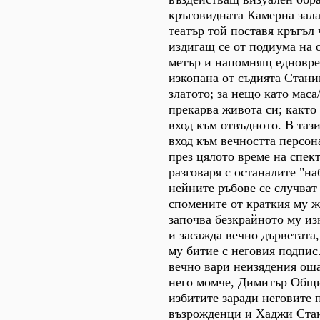
кръговидната Камерна зал
театър той поставя кръгъл 
издигащ се от подиума на 
метър и напомнящ едновре
изкопана от съдията Стани
златото; за нещо като маса/
прекарва живота си; както 
вход към отвъдното. В тази
вход към вечността персон
през цялото време на спект
разговаря с останалите "на
нейните ръбове се случват
спомените от краткия му ж
започва безкрайното му из
и засажда вечно дърветата
му битие с неговия подпис
вечно вари неизядения оша
него момче, Димитър Общи
избитите заради неговите 
възрожденци и Хаджи Стан