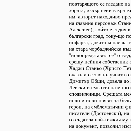
повтарящото се гледане на
хората, извършени в кратк
им, авторът находчиво пре
на главния персонаж Стан
Алексиев), който е съдия 
български град, току-що п
инфаркт, докато копае да т
на стара чорбаджийска къщ
"новопредставил се" отвъд,
срещу нейния собственик 
Хаджи Станьо (Христо Петк
оказали се злополучната о
Димитър Общи, довела до 
Левски и смъртта на много
сподвижници. Срещата меж
нови и нови появи на бъл
герои, на емблематични ф
писатели (Достоевски), на
го съдят за най-тежкия му 
на документ, позволил изс