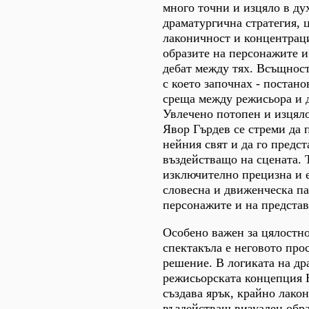
много точни и изцяло в ду
драматургична стратегия,
лаконичност и концентраци
образите на персонажите и
дебат между тях. Всъщност
с което започнах - постано
среща между режисьора и 
Увлечено потопен и изцяло
Явор Гърдев се стреми да 
нейния свят и да го предс
въздействащо на сцената. 
изключително прецизна и 
словесна и движенческа па
персонажите и на представ
Особено важен за цялостно
спектакъла е неговото про
решение. В логиката на др
режисьорската концепция 
създава ярък, крайно лако
въздействащ визуален обра