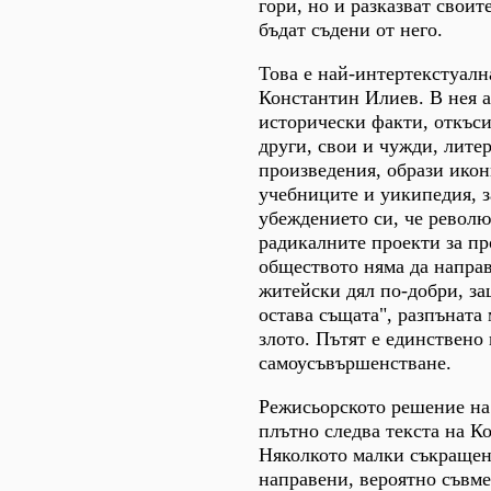
гори, но и разказват своит
бъдат съдени от него.
Това е най-интертекстуалн
Константин Илиев. В нея 
исторически факти, откъс
други, свои и чужди, лите
произведения, образи икон
учебниците и уикипедия, з
убеждението си, че револ
радикалните проекти за пр
обществото няма да направ
житейски дял по-добри, за
остава същата", разпъната
злото. Пътят е единствено
самоусъвършенстване.
Режисьорското решение на
плътно следва текста на К
Няколкото малки съкращен
направени, вероятно съвмес