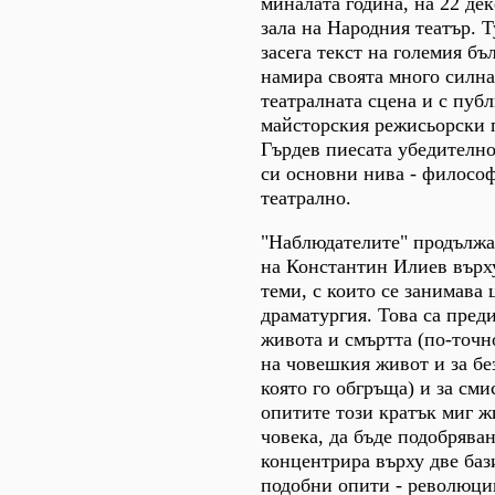
миналата година, на 22 де
зала на Народния театър. 
засега текст на големия бъ
намира своята много силна
театралната сцена и с публ
майсторския режисьорски 
Гърдев пиесата убедително
си основни нива - философ
театрално.
"Наблюдателите" продължа
на Константин Илиев върх
теми, с които се занимава 
драматургия. Това са преди
живота и смъртта (по-точно
на човешкия живот и за бе
която го обгръща) и за см
опитите този кратък миг ж
човека, да бъде подобряван
концентрира върху две баз
подобни опити - революци