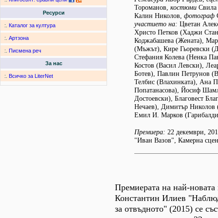
Тороманов,
костюми
Свила 
Ресурси
Калин Николов,
фотограф
участието на:
Цветан Алек
:.
Каталог за култура
Христо Петков (Хаджи Стан
:.
Артзона
Коджабашева (Жената), Ма
(Мъжът), Кире Гьоревски (
:.
Писмена реч
Стефания Колева (Ненка Па
За нас
Костов (Васил Левски), Леа
Ботев), Павлин Петрунов (В
:.
Всичко за LiterNet
Телбис (Влахинката), Ана П
Попатанасова), Йосиф Шам
Достоевски), Благовест Бла
Нечаев), Димитър Николов 
Емил И. Марков (Гарибалди
Премиера:
22 декември, 201
"Иван Вазов", Камерна сце
Премиерата на най-новата 
Константин Илиев "Наблюд
за отвъдното" (2015) се съ