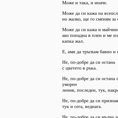
Може и така, и иначе.
Може да си кажа на всеос
но жалко, ще го сменям за 
Може да си кажа и майчин
ако попадна в плен и ме из
капка жал.
Е, ами да тръгвам бавно и 
Не, по-добре да си остана
с цветето в ръка.
Не, по-добре да си остана 
уморен
ленив, последен, тук, накр
Не, по-добре да си призна
тук и сега, веднага.
Не, по-добре да си мълча 