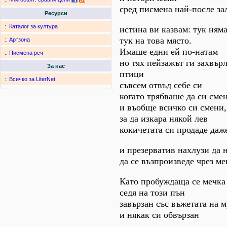
сред писмена най-после з
Ресурси
:.
Каталог за култура
истина ви казвам: тук ня
тук на това място.
:.
Артзона
Имаше едни ей по-натам
:.
Писмена реч
но тях пейзажът ги захвър
За нас
птици
:.
Всичко за LiterNet
съвсем отвъд себе си
когато трябваше да си сме
и въобще всичко си смени,
за да изкара някой лев
кокичетата си продаде даж
и презерватив нахлузи да 
да се възпроизведе чрез ме
Като пробуждаща се мечка
седя на този пън
завързан със въжетата на 
и някак си обвързан