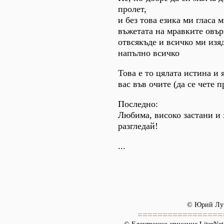
пролет,
и без това езика ми гласа 
въжетата на мравките овър
отвсякъде и всичко ми изя
напълно всичко
Това е то цялата истина и 
вас във очите (да се чете п
Последно:
Любима, високо застани и 
разгледай!
...
© Юрий Лу
=================