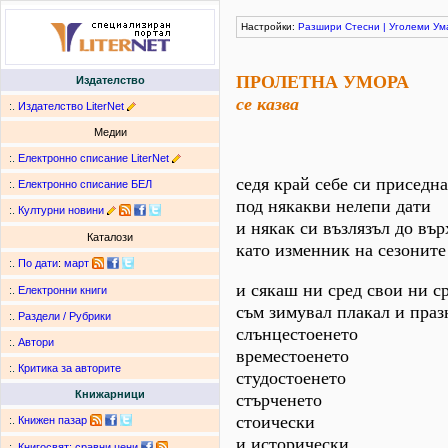
Настройки:
Разшири
Стесни
|
Уголеми
Ум
ПРОЛЕТНА УМОРА
Издателство
се казва
:.
Издателство LiterNet
Медии
:.
Електронно списание LiterNet
седя край себе си приседн
:.
Електронно списание БЕЛ
под някакви нелепи дати
:.
Културни новини
и някак си възлязъл до вър
Каталози
като изменник на сезоните
:.
По дати
:
март
и сякаш ни сред свои ни с
:.
Електронни книги
съм зимувал плакал и праз
:.
Раздели / Рубрики
слънцестоенето
:.
Автори
времестоенето
:.
Критика за авторите
студостоенето
Книжарници
стърченето
стоически
:.
Книжен пазар
и исторически
:.
Книгосвят: сравни цени