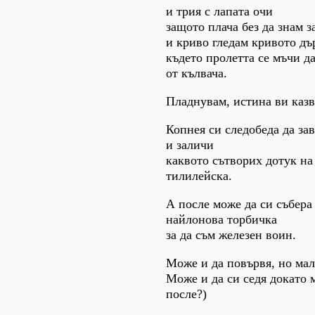
и трия с лапата очи
защото плача без да знам 
и криво гледам кривото дъ
където пролетта се мъчи да
от кълвача.
Пладнувам, истина ви казв
Копнея си следобеда да за
и заличи
каквото сътворих дотук на
тилилейска.
А после може да си събера
найлонова торбичка
за да съм железен воин.
Може и да повървя, но мал
Може и да си седя докато 
после?)