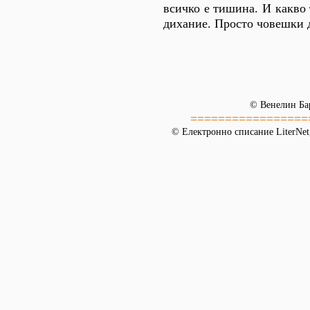
всичко е тишина. И какво 
дихание. Просто човешки д
© Венелин Ба
=================
© Електронно списание LiterNet,