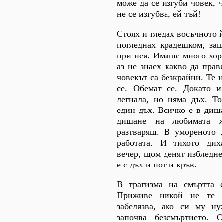
може да се изгуби човек, 
не се изгубва, ей тъй!
Стоях и гледах восъчното 
погледнах крадешком, за
при нея. Имаше много хор
аз не знаех какво да прав
човекът са безкрайни. Те 
се. Обемат се. Докато и
легнала, но няма дъх. Т
един дъх. Всичко е в диш
дишане на любимата ж
разтваряш. В умореното 
работата. И тихото ди
вечер, щом денят избледн
е с дъх и пот и кръв.
В трагизма на смъртта 
Приживе никой не те з
забелязва, ако си му ну
започва безсмъртието.