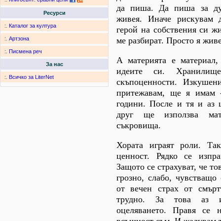
да пиша. Да пиша за ду
Ресурси
живея. Иначе рискувам д
:.
Каталог за култура
герой на собствения си ж
ме разбират. Просто я живе
:.
Артзона
:.
Писмена реч
А материята е материал,
За нас
идеите си. Хранилищ
:.
Всичко за LiterNet
скъпоценности. Изкушен
притежавам, ще я имам -
години. После и тя и аз 
друг ще използва мат
съкровища.
Хората играят роли. Так
ценност. Рядко се изпра
Защото се страхуват, че тов
грозно, слабо, чувстващо
от вечен страх от смърт
трудно. За това аз и
оцеляването. Правя се н
всъщност съм. И жадувам 