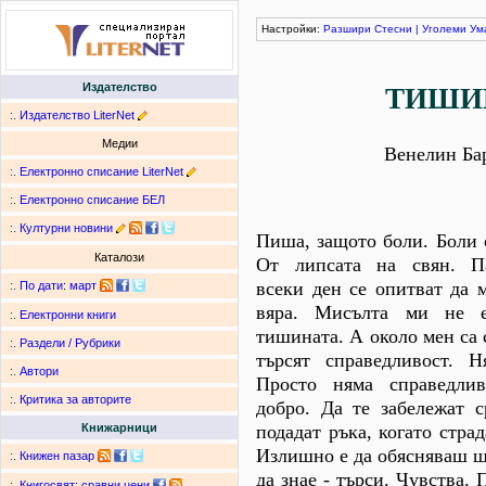
Настройки:
Разшири
Стесни
|
Уголеми
Ум
Издателство
ТИШИ
:.
Издателство LiterNet
Медии
Венелин Ба
:.
Електронно списание LiterNet
:.
Електронно списание БЕЛ
:.
Културни новини
Пиша, защото боли. Боли 
Каталози
От липсата на свян. П
всеки ден се опитват да 
:.
По дати
:
март
вяра. Мисълта ми не е
:.
Електронни книги
тишината. А около мен са 
:.
Раздели / Рубрики
търсят справедливост. Н
:.
Автори
Просто няма справедли
:.
Критика за авторите
добро. Да те забележат с
подадат ръка, когато стра
Книжарници
Излишно е да обясняваш щ
:.
Книжен пазар
да знае - търси. Чувства.
:.
Книгосвят: сравни цени