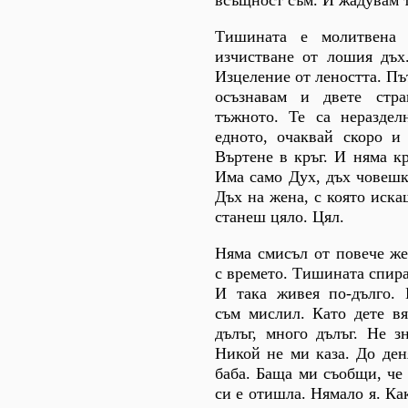
Тишината е молитвена 
изчистване от лошия дъх
Изцеление от леността. Пъ
осъзнавам и двете стр
тъжното. Те са нераздел
едното, очаквай скоро и 
Въртене в кръг. И няма кр
Има само Дух, дъх човешк
Дъх на жена, с която иска
станеш цяло. Цял.
Няма смисъл от повече же
с времето. Тишината спира
И така живея по-дълго. 
съм мислил. Като дете вя
дълъг, много дълъг. Не з
Никой не ми каза. До ден
баба. Баща ми съобщи, че 
си е отишла. Нямало я. Ка