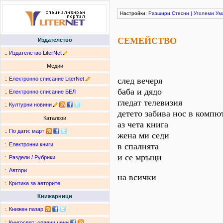
Настройки:
Разшири
Стесни
|
Уголеми
Ум
СЕМЕЙСТВО
Издателство
:.
Издателство LiterNet
Медии
:.
Електронно списание LiterNet
след вечеря
баба и дядо
:.
Електронно списание БЕЛ
гледат телевизия
:.
Културни новини
детето забива нос в компю
Каталози
аз чета книга
:.
По дати
:
март
жена ми седи
в спалнята
:.
Електронни книги
и се мръщи
:.
Раздели / Рубрики
:.
Автори
на всички
:.
Критика за авторите
Книжарници
:.
Книжен пазар
:.
Книгосвят: сравни цени