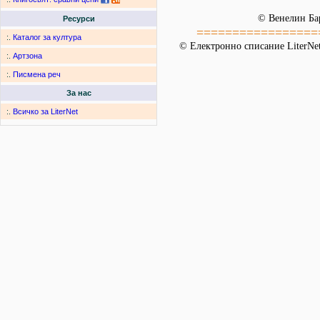
© Венелин Ба
Ресурси
=================
:.
Каталог за култура
© Електронно списание LiterNet
:.
Артзона
:.
Писмена реч
За нас
:.
Всичко за LiterNet