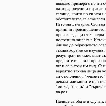
няколко примера с почти о
на хора, родени и израсли
селища, които по силата н
обстоятелства са заживели
Източна България. Смятам 
принцип произношението н
произхождащи от Западна 
постоянно живеят в Източн
близко до образцовото гов
такива хора не се научават
редуцират, не смекчават с
предните гласни и произн
те
и
се
в този им вид. Съ
вероятно такива лица да к
си отклонения, "мекането"
депалатализациите при гла
"молъ", "правъ" и "търпъ" 
търпя
.
Налице са обаче и случаи, 