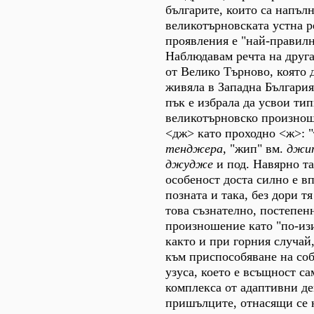
българите, които са напълн
великотърновската устна р
проявления е "най-правилн
Наблюдавам речта на друга
от Велико Търново, която 
живяла в Западна България
пък е избрала да усвои ти
великотърновско произнош
<дж> като проходно <ж>: "
тенджера
, "жип" вм.
джи
джудже
и под. Навярно т
особеност доста силно е в
позната и така, без дори т
това съзнателно, постепен
произношение като "по-изи
както и при горния случай
към приспособяване на соб
узуса, което е всъщност са
комплекса от адаптивни де
пришълците, отнасящи се 