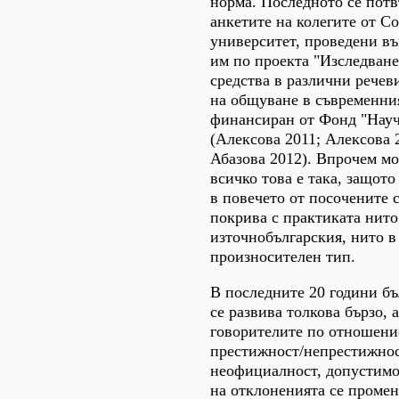
норма. Последното се потв
анкетите на колегите от С
университет, проведени въ
им по проекта "Изследване
средства в различни речев
на общуване в съвременния
финансиран от Фонд "Науч
(Алексова 2011; Алексова 
Абазова 2012). Впрочем мо
всичко това е така, защот
в повечето от посочените 
покрива с практиката нито
източнобългарския, нито в
произносителен тип.
В последните 20 години бъ
се развива толкова бързо,
говорителите по отношени
престижност/непрестижнос
неофициалност, допустимо
на отклоненията се промен