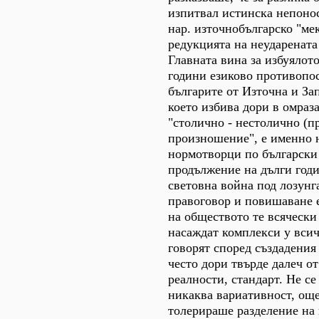
изпитвал истинска непоно
нар. източнобългарско "ме
редукцията на неударената
Главната вина за избуялот
години езиково противопо
българите от Източна и За
което избива дори в омраз
"столично - нестолично (
произношение", е именно 
нормотворци по български 
продължение на дълги годи
световна война под лозунг
правоговор и повишаване 
на обществото те всячески
насаждат комплекси у всич
говорят според създадения 
често дори твърде далеч от
реалности, стандарт. Не с
никаква вариативност, още
толерираше разделение на 