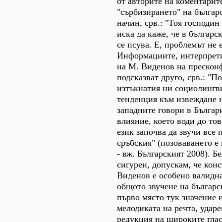
от авторите на коментарит
"сърбизирането" на българ
начин, срв.: "Тоя господин
иска да каже, че в българс
се псува. Е, проблемът не е
Информациите, интерпрет
на М. Виденов на прескон
подсказват друго, срв.: "П
изтъкнатия ни социолингв
тенденция към извеждане 
западните говори в Българи
влияние, което води до тов
език започва да звучи все 
сръбския" (позоваването е
- вж. Българският 2008). Б
сигурен, допускам, че кон
Виденов е особено валидн
общото звучене на българск
първо място тук значение 
мелодиката на речта, ударе
редукция на широките гла