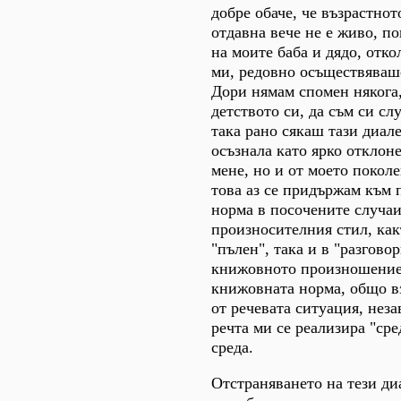
добре обаче, че възрастнот
отдавна вече не е живо, п
на моите баба и дядо, отко
ми, редовно осъществяваше
Дори нямам спомен някога,
детството си, да съм си сл
така рано сякаш тази диале
осъзнала като ярко отклон
мене, но и от моето покол
това аз се придържам към 
норма в посочените случаи
произносителния стил, какт
"пълен", така и в "разгово
книжовното произношение
книжовната норма, общо в
от речевата ситуация, нез
речта ми се реализира "сре
среда.
Отстраняването на тези ди