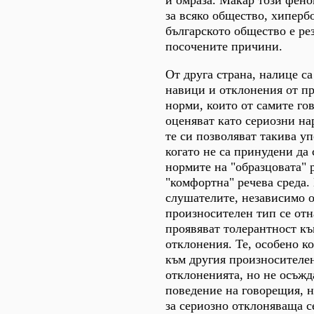
за всяко общество, хиперб
българското общество е рез
посочените причини.
От друга страна, налице с
навици и отклонения от п
норми, които от самите го
оценяват като сериозни н
те си позволяват такива у
когато не са принудени да
нормите на "образцовата" 
"комфортна" речева среда.
слушателите, независимо о
произносителен тип се отн
проявяват толерантност к
отклонения. Те, особено к
към другия произносителен
отклоненията, но не осъжд
поведение на говорещия, н
за сериозно отклоняваща с