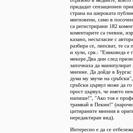
придадат сензационен при
страна на широката публи
мигновени, само в посочен
са регистрирани 182 комен
коментарите са гневни, из
казано, несъгласие с автор
разбира се, липсват, те са
и хули, срв.: "Езиковеда е
мекере.Два дни след призн
започнаха да манипулират
мнение. Да дойде в Бургас 
дума му звучи на сръбски",
сръбски цървул може да го
прост цървул, че името не
напише!", "Ако тоя е профе
трамвай в Пекин!" (нарочн
цитираните мнения в ориг
нередактиран вид).
Интересно е да се отбележи