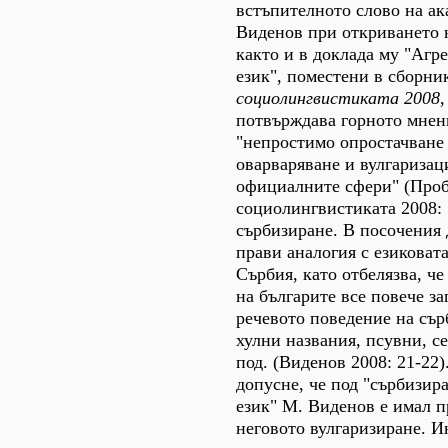
встъпителното слово на а
Виденов при откриването 
както и в доклада му "Агр
език", поместени в сборн
социолингвистиката 2008
,
потвърждава горното мнени
"непростимо опростачване 
оварваряване и вулгаризаци
официалните сфери" (Про
социолингвистиката 2008: 5
сърбизиране. В посочения 
прави аналогия с езиковат
Сърбия, като отбелязва, ч
на българите все повече з
речевото поведение на сър
хулни названия, псувни, с
под. (Виденов 2008: 21-22)
допусне, че под "сърбизир
език" М. Виденов е имал 
неговото вулгаризиране. И