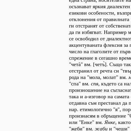
осъзнават яркия диалектен
езикови особености, възпр
отклонения от правилната 
ги отстранят от собственат
да ги избягват. Например 
се освободил от диалектн
акцентуваната флексия за 
число на глаголите от първ
спрежение в сегашно време 
"четà" вм. [четъ̀]. Също та
отстранил от речта си "твъ
рода на "мола, молат" вм.
м
"спа" вм.
спя
, където са на
произношение на съгласнат
така и а-изговор на самата
отдавна съм престанал да 
нар. етимологично "я", пор
произнасям в обръщение "
или "Енке" вм.
Янке
, какт
"жеби" вм.
жаби
и "чеши"