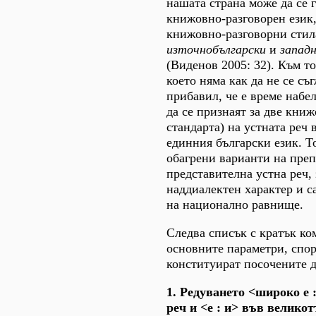
нашата страна може да се г
книжовно-разговорен език, 
книжовно-разговорни стил
източнобългарски
и
запад
(Виденов 2005: 32). Към т
което няма как да не се съ
прибавил, че е време набе
да се признаят за две кни
стандарта) на устната реч 
единния български език. Т
обагрени варианти на преп
представителна устна реч,
наддиалектен характер и с
на национално равнище.
Следва списък с кратък ко
основните параметри, спор
конституират посочените д
1. Редуването <широко е 
реч и <е : и> във велико