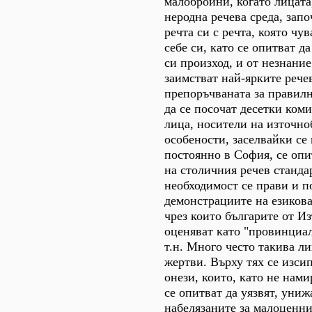
малобройни, когато лицата
неродна речева среда, запо
речта си с речта, която чу
себе си, като се опитват д
си произход, и от незнани
заимстват най-ярките рече
препоръчваната за правилн
да се посочат десетки ком
лица, носители на източно
особености, заселвайки се
постоянно в София, се опи
на столичния речев станда
необходимост се прави и п
демонстрациите на езикова
чрез които българите от И
оценяват като "провинциал
т.н. Много често такива л
жертви. Върху тях се изси
онези, които, като не нами
се опитват да уязвят, униж
набелязаните за малоценни