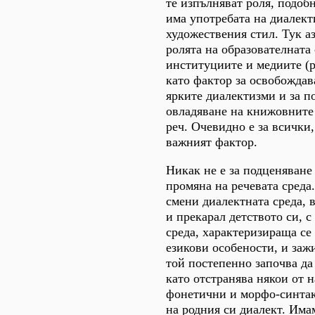
те изпълняват роля, подобн
има употребата на диалект
художествения стил. Тук а
ролята на образователната 
институциите и медиите (р
като фактор за освобождав
ярките диалектизми и за п
овладяване на книжовните
реч. Очевидно е за всички, 
важният фактор.
Никак не е за подценяване
промяна на речевата среда
смени диалектната среда, 
и прекарал детството си, с
среда, характеризираща се
езикови особености, и зажи
той постепенно започва да
като отстранява някои от 
фонетични и морфо-синта
на родния си диалект. Има