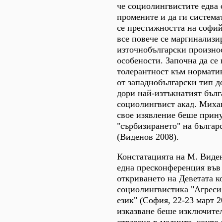
че социолингвистите едва 
промените и да ги систем
се престижността на софий
все повече се маргинализи
източнобългарски произно
особености. Започна да се
толерантност към нормати
от западнобългарски тип до
дори най-изтъкнатият бълг
социолингвист акад. Миха
свое изявление беше прину
"сърбизирането" на българ
(Виденов 2008).
Констатацията на М. Виден
една пресконференция във 
откриването на Деветата 
социолингвистика "Агреси
език" (София, 22-23 март 20
изказване беше изключите
отразено в медиите, които