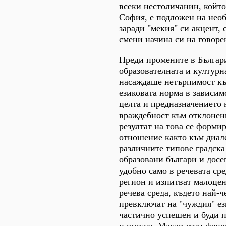
всеки нестоличанин, който
София, е подложен на нео
заради "мекия" си акцент,
смени начина си на говоре
Преди промените в Българи
образователната и културн
насаждаше нетърпимост къ
езиковата норма в зависим
целта и предназначението 
враждебност към отклонени
резултат на това се форми
отношение както към диале
различните типове градска
образовани българи и досег
удобно само в речевата сре
регион и изпитват малоцен
речева среда, където най-ч
превключат на "чуждия" ез
частично успешен и буди 
и омраза. Макар този фено