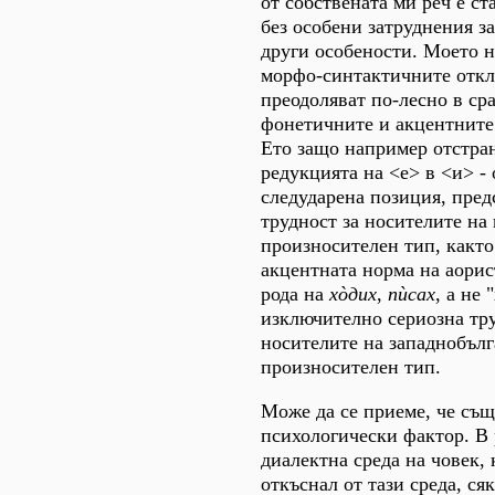
от собствената ми реч е ст
без особени затруднения за
други особености. Моето н
морфо-синтактичните откл
преодоляват по-лесно в ср
фонетичните и акцентните
Ето защо например отстра
редукцията на <е> в <и> - 
следударена позиция, пред
трудност за носителите на
произносителен тип, както
акцентната норма на аори
рода на
хòдих
,
пùсах
, а не 
изключително сериозна тру
носителите на западнобъл
произносителен тип.
Може да се приеме, че същ
психологически фактор. В
диалектна среда на човек, 
откъснал от тази среда, ся