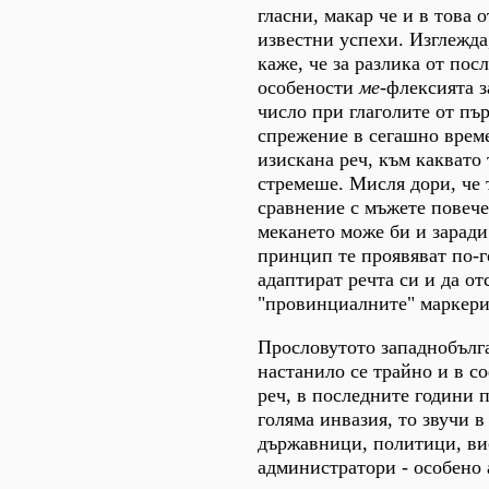
гласни, макар че и в това
известни успехи. Изглежда
каже, че за разлика от пос
особености
ме-
флексията з
число при глаголите от пъ
спрежение в сегашно време
изискана реч, към каквато 
стремеше. Мисля дори, че 
сравнение с мъжете повече
мекането може би и заради 
принцип те проявяват по-г
адаптират речта си и да от
"провинциалните" маркери
Прословутото западнобълг
настанило се трайно и в с
реч, в последните години п
голяма инвазия, то звучи в
държавници, политици, в
администратори - особено а