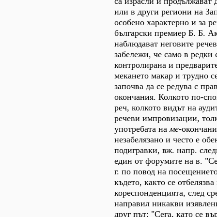
са израсли и продължават 
или в други региони на За
особено характерно и за р
български премиер Б. Б. А
наблюдават неговите речев
забележи, че само в редки 
контролирана и предварит
мекането макар и трудно с
започва да се редува с пр
окончания. Колкото по-спо
реч, колкото видът на ауд
речеви импровизации, толк
употребата на
ме-
окончани
незабелязано и често е обе
подигравки, вж. напр. сле
един от форумите на в. "Се
г. по повод на посещението
където, както се отбелязва
кореспонденцията, след ср
направил никакви изявлени
друг път: "Сега, като се в