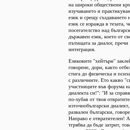
на широки обществени кръ
изучаването и практикува
език и срещу създаването н
език се изражда в тезата, 
посегателство над българс
държавен език, което от св
пътищата за диалог, пречи
интеграция.
Езиковите "хейтъри" закле
говорене, дори, както отбе
стига до физическа и псих
с различните. Ето какво "с
участниците във форума н
диалекта си!": "И за справ
по-хубав от твоя отвратит
източнобългарски диалект,
развален български, говоре
Направо е отвратителен! А
тгрябва да бъде затрит, тов