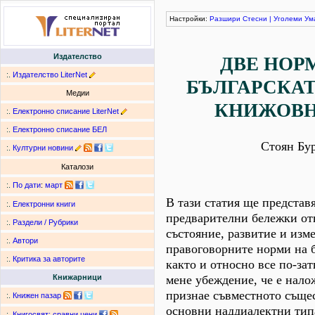
Настройки:
Разшири
Стесни
|
Уголеми
Ум
Издателство
ДВЕ НОР
:.
Издателство LiterNet
БЪЛГАРСКАТ
Медии
КНИЖОВН
:.
Електронно списание LiterNet
:.
Електронно списание БЕЛ
Стоян Бу
:.
Културни новини
Каталози
:.
По дати
:
март
В тази статия ще представ
:.
Електронни книги
предварителни бележки от
:.
Раздели / Рубрики
състояние, развитие и изм
:.
Автори
правоговорните норми на б
:.
Критика за авторите
както и относно все по-за
мене убеждение, че е нало
Книжарници
признае съвместното същес
:.
Книжен пазар
основни наддиалектни типа
:.
Книгосвят: сравни цени