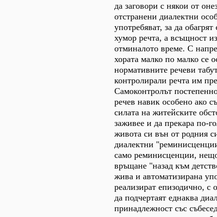
да заговори с някои от оне
отстранени диалектни особ
употребяват, за да обагрят
хумор речта, а всъщност и
отминалото време. С напре
хората малко по малко се 
нормативните речеви табут
контролирали речта им пре
Самоконтролът постепенно
речев навик особено ако с
силата на житейските обст
заживее и да прекара по-го
живота си вън от родния с
диалектни "реминисценции
само реминисценции, нещо
връщане "назад към детство
жива и автоматизирана упо
реализират епизодично, с о
да подчертаят еднаква диа
принадлежност със събеседн