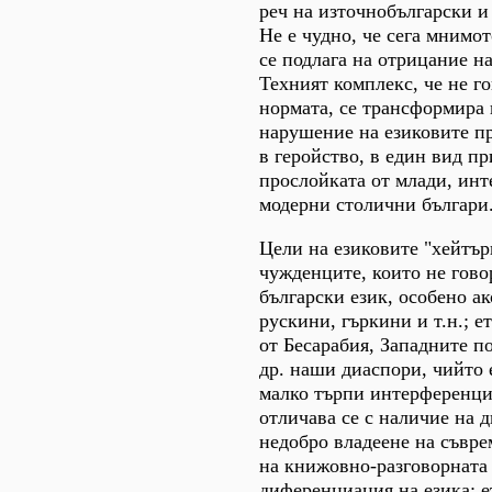
реч на източнобългарски и
Не е чудно, че сега мнимо
се подлага на отрицание на
Техният комплекс, че не г
нормата, се трансформира 
нарушение на езиковите п
в геройство, в един вид п
прослойката от млади, инт
модерни столични българи
Цели на езиковите "хейтъри
чужденците, които не гово
български език, особено ак
рускини, гъркини и т.н.; е
от Бесарабия, Западните п
др. наши диаспори, чийто 
малко търпи интерференция
отличава се с наличие на 
недобро владеене на съвр
на книжовно-разговорната 
диференциация на езика; 