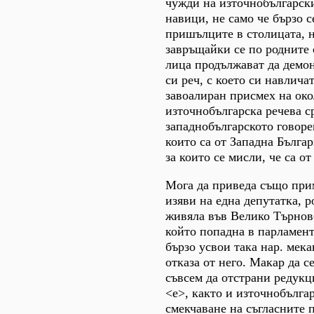
чужди на източнобългарск
навици, не само че бързо с
пришълците в столицата, 
завръщайки се по родните 
лица продължават да демон
си реч, с което си навлича
завоалиран присмех на око
източнобългарска речева с
западнобългарското говоре
които са от Западна Българ
за които се мисли, че са о
Мога да приведа също при
изяви на една депутатка, р
живяла във Велико Търнов
който попадна в парламент
бързо усвои така нар. мека
отказа от него. Макар да с
съвсем да отстрани редукц
<е>, както и източнобълга
смекчаване на съгласните 