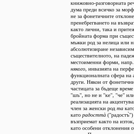
книжовно-разговорната реч
дума преди всичко за морф
не за фонетичните отклоне
пренебрегването на възвра
както лични, така и прите
бройната форма при същес
мъжки род за нелица или н
абсолютизиране независимо
съществителното, на паде
местоименни форми, напр.
някого
, инвазията на перфе
функционалната сфера на 
други. Някои от фонетичн
частицата за бъдеще врем
"шъ", но не и "ке", "че" ил
реализацията на акцентув
член за женски род
та
като
като
радосттà
("радостъ̀")
възприемат както на изток,
като особени отклонения 