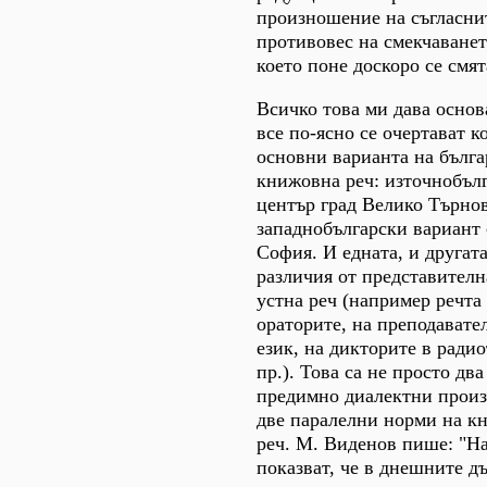
произношение на съгласнит
противовес на смекчаванет
което поне доскоро се смя
Всичко това ми дава основ
все по-ясно се очертават к
основни варианта на бълга
книжовна реч: източнобълг
център град Велико Търно
западнобългарски вариант 
София. И едната, и другат
различия от представителн
устна реч (например речта 
ораторите, на преподавате
език, на дикторите в радио
пр.). Това са не просто дв
предимно диалектни произ
две паралелни норми на к
реч. М. Виденов пише: "Н
показват, че в днешните д