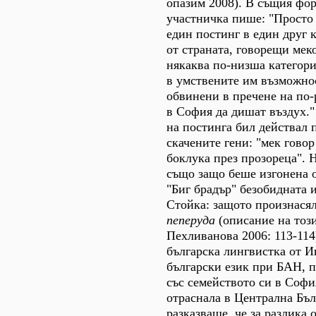
опазим 2008). В същия фо
участничка пише: "Просто 
един постинг в един друг к
от страната, говорещи меко
някаква по-низша категори
в умствените им възможно
обвинени в пречене на по
в София да дишат въздух."
на постинга бил действал
скачените гени: "мек говор
боклука през прозореца".
също защо беше изгонена 
"Биг брадър" безобидната 
Стойка: защото произнасял
пеперуда
(описание на този
Пехливанова 2006: 113-114
българска лингвистка от И
български език при БАН, 
със семейството си в Софи
отраснала в Централна Бъл
разказваше, че за разлика 