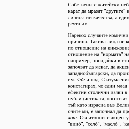
Собствените житейски неб
карат да мразят "другите" 
личностни качества, а еди
речта им.
Нарекох случаите комични
причина. Такива лица не к
по отношение на книжовна
отношение на "нормата" на
например, попадайки в сто
започват да мекат, да акце
западнобългарски, да прои
вм. <л> и под. С изумлени
констатирах, че един млад
ефектни столични изяви в 
публицистиката, когото аз 
тъй като израсна във Вели
очите ми, е започнал да пр
лош
. Окситонните акценту
"винò", "селò", "маслò", "ка