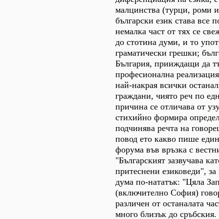
малцинства (турци, роми и
български език става все п
немалка част от тях се св
до стотина думи, и то упо
граматически грешки; бълг
България, прииждащи да т
професионална реализация
най-накрая всички останал
граждани, чиято реч по ед
причина се отличава от узу
стихийно формира определ
подчинява речта на говоре
повод ето какво пише един
форума във връзка с вестн
"Българският зазвучава кат
притеснени езиковеди", за
дума по-нататък: "Цяла За
(включително София) говор
различен от останалата час
много близък до сръбския.