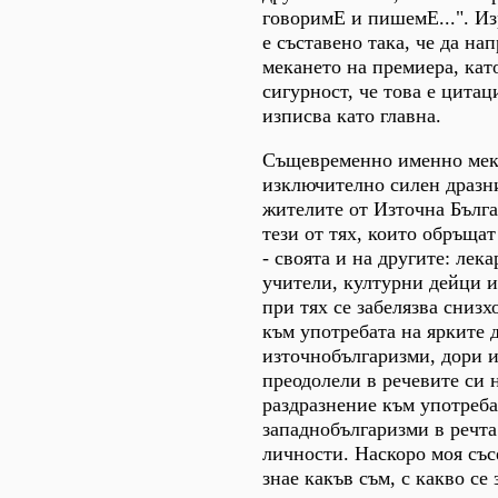
говоримЕ и пишемЕ...". И
е съставено така, че да на
мекането на премиера, като
сигурност, че това е цитаци
изписва като главна.
Същевременно именно мек
изключително силен дразни
жителите от Източна Бълга
тези от тях, които обръща
- своята и на другите: лек
учители, културни дейци и
при тях се забелязва сниз
към употребата на ярките 
източнобългаризми, дори и 
преодолели в речевите си 
раздразнение към употреба
западнобългаризми в речт
личности. Наскоро моя съсе
знае какъв съм, с какво се