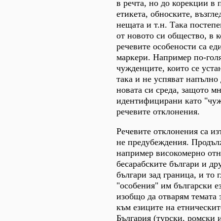
в речта, но до корекции в 
етикета, обноските, възгле
нещата и т.н. Така постепе
от новото си общество, в 
речевите особености са ед
маркери. Например по-голя
чужденците, които се уста
така и не успяват напълно 
новата си среда, защото м
идентифицирани като "чуж
речевите отклонения.
Речевите отклонения са из
не предубеждения. Продъл
например високомерно от
бесарабските българи и др
българи зад граница, и то 
"особения" им български е
изобщо да отварям темата 
към езиците на етнически
България (турски, ромски 