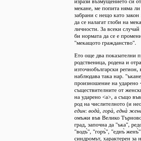
изрази възмущението си о
мекане, ме попита няма ли 
забрани с нещо като закон 
да се налагат глоби на ме
личности. За всеки случай
би нормата да се е промени
"мекащото гражданство".
Ето още два показателни 
родственица, родена и отр
източнобългарски регион, 
наблюдава така нар. "ъкане"
произношение на ударено 
съществителните от женск
на ударено <а>, а също въ
род на числителното (и не
един
:
водà, горà, еднà жен
омъжи във Велико Търново
град, започна да "ъка", ре
"водъ̀", "горъ̀", "еднъ̀ женъ
синдромът, характерен за н