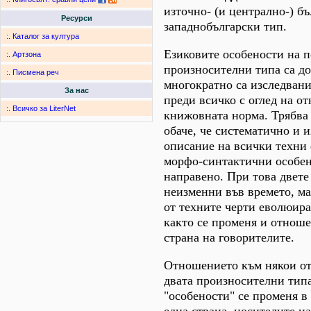
източно- (и централно-) бъ
Ресурси
западнобългарски тип.
:.
Каталог за култура
Езиковите особености на п
:.
Артзона
произносителни типа са до
:.
Писмена реч
многократно са изследван
За нас
преди всичко с оглед на о
:.
Всичко за LiterNet
книжовната норма. Трябва 
обаче, че систематично и 
описание на всички техни
морфо-синтактични особено
направено. При това двете
неизменни във времето, ма
от техните черти еволюира
както се променя и отноше
страна на говорителите.
Отношението към някои от 
двата произносителни тип
"особености" се променя в
една страна, носителите н