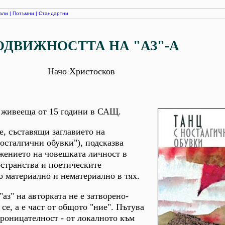
али
|
Потъмни
|
Стандартни
ОДВИЖНОСТТА НА "АЗ"-А
Начо Христосков
, живееща от 15 години в САЩ.
, съставящи заглавието на
носталгични обувки"), подсказва
ижението на човешката личност в
странства и поетическите
 материално и нематериално в тях.
з" на авторката не е затворено-
се, а е част от общото "ние". Пътува
роницателност - от локалното към