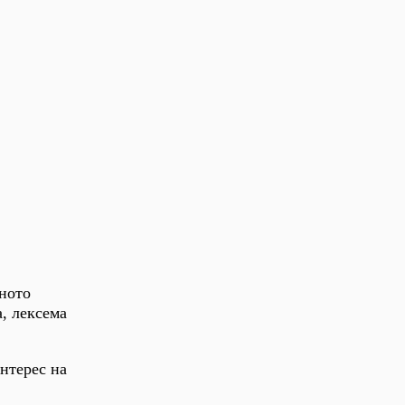
чното
а, лексема
нтерес на