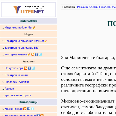
Настройки:
Разшири
Стесни
|
Уголеми
Ум
Издателство
П
:.
Издателство LiterNet
Медии
:.
Електронно списание LiterNet
:.
Електронно списание БЕЛ
:.
Културни новини
Зоя Маринчева е българка
Каталози
Още семантиката на думите
:.
По дати
:
март
стихосбирката й ("Танц с 
:.
Електронни книги
основната тема в нея - дв
:.
Раздели / Рубрики
различните географски про
:.
Автори
интерпретации на видяното
:.
Критика за авторите
Мисловно-емоционалният "а
Книжарници
статичен, самонаблюдаващ 
:.
Книжен пазар
свободно с любознателна п
:.
Книгосвят: сравни цени