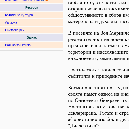
глобалното, от частта към
открива човешки значимот
Ресурси
общохуманното в сбора им,
:.
Каталог за култура
материална и духовна насе
:.
Артзона
:.
Писмена реч
В поезията на Зоя Маринче
За нас
разделителност на човешки
предварителна нагласа в 
:.
Всичко за LiterNet
територии и населяващите 
вдъхновения, замисляния и
Поетическият поглед се дв
събитията и природните з
Космополитният поглед на 
своята памет оазиса на он
по Одисеевия безкраен път
Носталгията към това нача
декларирана. Тъгата и стр
афористично дълбок и дел
"Диалектика":