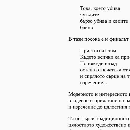
Това, което убива
чуждите
бързо убива и своите
бавно
В тази посока е и финалът
Пристигнах там
Където всички са при
Но някъде назад
остана отпечатъка от 
и спрялото сърце на 
изречение...
Модерното и интересното в
владеене и прилагане на р
и изречение до цялостния 
Тя не търси традиционното
цялостното художествено и