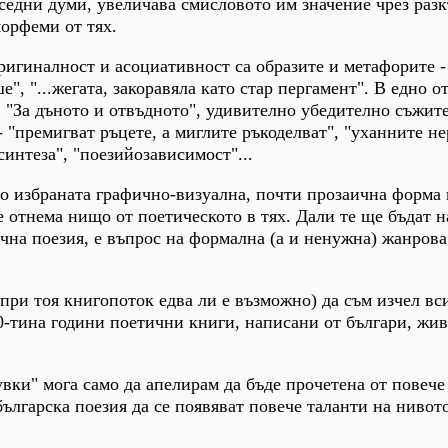
седни думи, увеличава смисловото им значение чрез разк
орфеми от тях.
ригиналност и асоциативност са образите и метафорите - 
е", "...жегата, закоравяла като стар пергамент". В едно о
 "За дъното и отвъдното", удивително убедително съжит
 "премигват ръцете, а миглите ръкоделват", "уханните не
синтеза", "поезийозависимост"...
о избраната графично-визуална, почти прозаична форма 
е отнема нищо от поетическото в тях. Дали те ще бъдат 
чна поезия, е въпрос на формална (а и ненужна) жанрова
при тоя книгопоток едва ли е възможно) да съм изчел вс
0-тина години поетични книги, написани от българи, жи
вки" мога само да апелирам да бъде прочетена от повече 
ългарска поезия да се появяват повече таланти на нивото