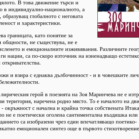
 цялото. В това движение търси и
о в индивидуално-националното, а
 образуващ глобалното с неговата
леност и характеристики.
ва границата, като понятие за
 общности, не съществува, не е
мисленето и емоционалните изживявания. Различните гео
ги нации, са по-скоро източник на изненадващо естетик
 откривателства.
ижи и взира с еднаква дълбочинност - и в човешките лич
абележителности.
лирическия герой в поезията на Зоя Маринчева не е изтр
ази територия, наречена родно място. То е началото на д
 - окръжност с начална и крайна точка собствената Итака
ло не е поетически оголена сантиментална въздишка или
аданието са изобразени чрез един впечатляващо поетико-
икатно емоционален синтез още в първото стихотворени