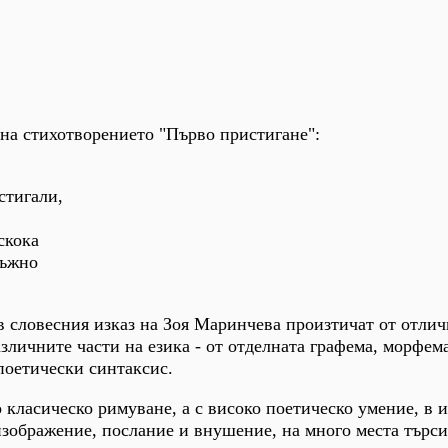
 на стихотворението "Първо пристигане":
стигали,
скока
тъжно
 словесния изказ на Зоя Маринчева произтичат от отли
азличните части на езика - от отделната графема, морфем
поетически синтаксис.
 класическо римуване, а с високо поетическо умение, в и
зображение, послание и внушение, на много места търси