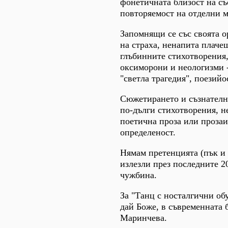
фонетичната близост на съ
повторяемост на отделни м
Запомнящи се със своята о
на страха, ненапита плачеш
глъбинните стихотворения,
оксиморони и неологизми -
"светла трагедия", поезийо
Сюжетирането и съзнателн
по-дълги стихотворения, н
поетична проза или прозаи
определеност.
Нямам претенцията (пък и 
излезли през последните 2
чужбина.
За "Танц с носталгични обу
дай Боже, в съвременната б
Маринчева.