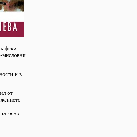
графски
о-мисловни
ности и в
ил от
вижението
.
 патосно
е