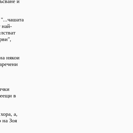
ъсване и
"...чашата
т най-
елстват
рви",
на някои
наречени
ички
веещи в
хора, а,
 на Зоя