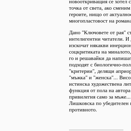
новооткриващия се хотел с
точка от света, ако смени
героите, нищо от актуално
многопластовост на романа
Дано "Ключовете от рая" с
интелигентни читатели. И 
изскочат някакви инерцио
соцкритиката на миналото
го и решавайки да напишат
подходят с биологично-пол
"критерии", делящи априор
"мъжка" и "женска"... Вис
истинска художествена лит
функция от пола на автора 
привилегия само за мъже..
Лишковска по убедителен 
противното.