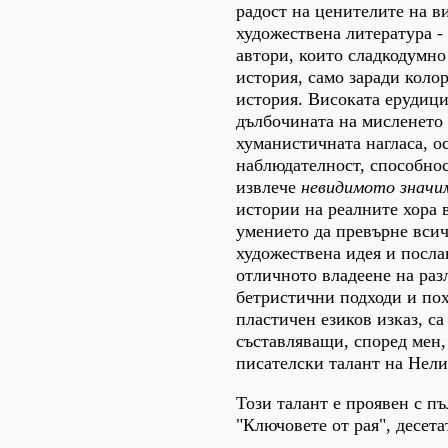
радост на ценителите на в
художествена литература - 
автори, които сладкодумно
история, само заради колор
история. Високата ерудици
дълбочината на мисленето
хуманистичната нагласа, о
наблюдателност, способно
извлече
невидимото значи
истории на реалните хора 
умението да превърне всич
художествена идея и посла
отличното владеене на раз
бетристични подходи и пох
пластичен езиков изказ, с
съставляващи, според мен,
писателски талант на Нел
Този талант е проявен с пъ
"Ключовете от рая", десета