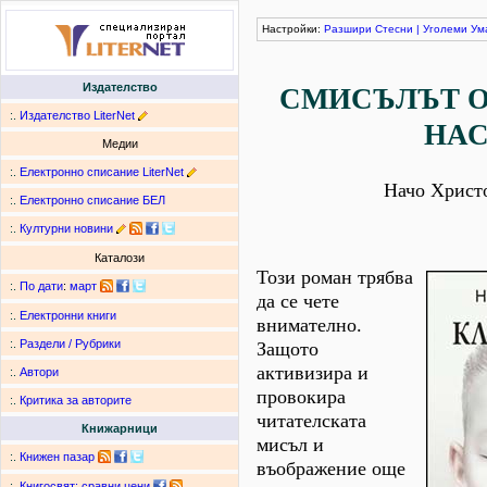
Настройки:
Разшири
Стесни
|
Уголеми
Ум
Издателство
СМИСЪЛЪТ О
:.
Издателство LiterNet
НА
Медии
:.
Електронно списание LiterNet
Начо Христ
:.
Електронно списание БЕЛ
:.
Културни новини
Каталози
Този роман трябва
:.
По дати
:
март
да се чете
:.
Електронни книги
внимателно.
:.
Раздели / Рубрики
Защото
активизира и
:.
Автори
провокира
:.
Критика за авторите
читателската
Книжарници
мисъл и
:.
Книжен пазар
въображение още
:.
Книгосвят: сравни цени