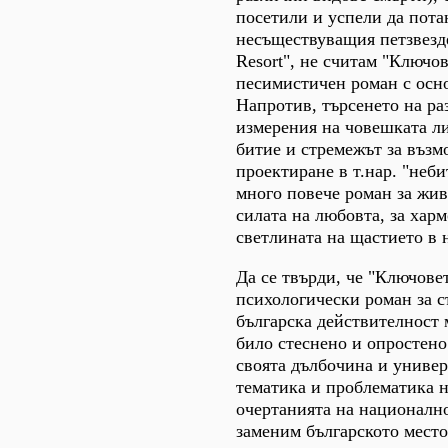
посетили и успели да пота
несъществуващия петзвезде
Resort", не считам "Ключов
песимистичен роман с осно
Напротив, търсенето на р
измерения на човешката л
битие и стремежът за възм
проектиране в т.нар. "неби
много повече роман за живо
силата на любовта, за хар
светлината на щастието в 
Да се твърди, че "Ключовет
психологически роман за 
българска действителност м
било стеснено и опростено
своята дълбочина и универ
тематика и проблематика н
очертанията на националн
заменим българското мест