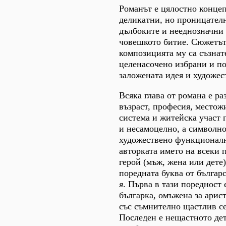
Романът е цялостно концеп
деликатни, но проницател
дълбоките и нееднозначни 
човешкото битие. Сюжетът
композицията му са съзнат
целенасочено избрани и п
заложената идея и художес
Всяка глава от романа е ра
възраст, професия, местож
система и житейска участ 
и несамоцелно, а символно
художествено функционалн
авторката името на всеки 
герой (мъж, жена или дете)
поредната буква от българс
я
. Първа в тази поредност 
българка, омъжена за арис
със съмнително щастлив с
Последен е нещастното дет