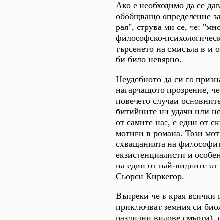
Ако е необходимо да се да
обобщващо определение за
рая", струва ми се, че: "м
философско-психологическ
търсенето на смисъла в и о
би било невярно.
Неудобното да си го призн
нагарчащото прозрение, че
повечето случаи основнит
битийните ни удачи или не
от самите нас, е един от с
мотиви в романа. Този мот
схващанията на философит
екзистенциалисти и особен
на един от най-видните от
Сьорен Киркегор.
Въпреки че в края всички г
приключват земния си био
различни видове смърти), с