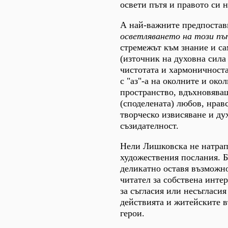
освети пътя и правото си 
А най-важните предпостав
осветляването на
този пъ
стремежът към знание и с
(източник на духовна сила 
чистотата и хармоничноста
с "аз"-а на околните и око
пространство, вдъхновява
(споделената) любов, нрав
творческо извисяване и ду
съзидателност.
Нели Лишковска не натрап
художествения послания. Б
деликатно оставя възможно
читател за собствена интер
за съгласия или несъгласия
действията и житейските в
герои.