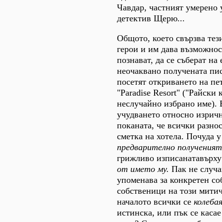
Чавдар, частният умерено
детектив Щерю...
Общото, което свързва тез
герои и им дава възможност
познават, да се съберат на
неочаквано получената пи
посетят откриването на пе
"Paradise Resort" ("Райски
неслучайно избрано име).
учудването относно изрич
поканата, че всички разнос
сметка на хотела. Почуда у
предварително полученият
грижливо изписанатавърху
от името му.
Пак не случа
упоменава за конкретен со
собственици на този митич
началото всички се
колеба
истинска, или пък се касае