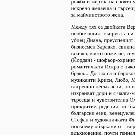
рожба и жертва на своята 
искрено желаеща и търсещ
за майчинството жена.
Между тях са двойката Вер
необичащият съпругата си
убиец Диана, преуспелият
бизнесмен Здравко, свикна
всичко, което пожелае, се
(Йордан) - шофьор-охранит
романтичката Искра с няк
брака... До тях са и бароко
музиканти Криси, Любо, М
вътрешно несъгласни, но п
изхранват дори и с чалга-м
търсеща и чувствителна О
прикритие, роденият от бъ
български език, венецуеле
Стефан и художничката Фи
посвоему объркани от твор
вдъхновение, почти гениа