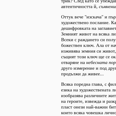
трик? След като се убежда
автентичността й,
съмнени
Оттук вече "изскача" и пъ
художествено послание. Ка
дешифровката на заглавиет
Земният живот на всяка л
Всеки с раждането си пол
божествен ключ. Ала от на
изживява земния си живот,
същият този ключ ще се о
отваряне на
небесната по
друго измерение и под дру
продължи да живее...
Всяка поредна глава, с фи
езика на художествената л
изобразява различните жит
на героите, извежда и разк
пласт онези най-важни би
които всяка човешка лично