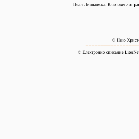
Нели Лишковска. Ключовете от рая
© Начо Христ
=================
© Електронно списание LiterNet