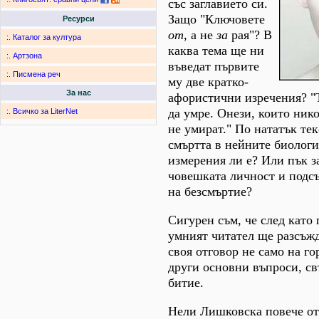
със заглавието си.
Защо "Ключовете
Ресурси
от
, а не
за
рая"? В
:.
Каталог за култура
каква тема ще ни
:.
Артзона
въведат първите
:.
Писмена реч
му две кратко-
За нас
афористични изречения? "Т
да умре. Онези, които нико
:.
Всичко за LiterNet
не умират." По нататък тек
смъртта в нейните биолог
измерения ли е? Или пък з
човешката личност и подс
на безсмъртие?
Сигурен съм, че след като 
умният читател ще разсъж
своя отговор не само на го
други основни въпроси, св
битие.
Нели Лишковска повече от 