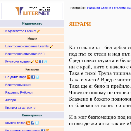
Настройки:
Разшири
Стесни
|
Уголеми
Ум
ЯНУАРИ
Издателство
:.
Издателство LiterNet
Медии
:.
Електронно списание LiterNet
Като сланина - бел-дебел с
под път се стели и над път.
:.
Електронно списание БЕЛ
Сред толкоз глухота и бело
:.
Културни новини
ни с край, нито с начало е 
Каталози
Така е тихо! Трупа тишина
:.
По дати
:
март
Така е чисто! Вред е чисто
Така ще е: било и пребило.
:.
Електронни книги
Човекът никому не сторва з
:.
Раздели / Рубрики
Блажено в божето поднож
:.
Автори
от блясъка затворил си очи.
:.
Критика за авторите
Книжарници
И в миг безпомощно под н
отнякъде животът заквичи
:.
Книжен пазар
:.
Книгосвят: сравни цени