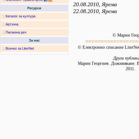
20.08.2010, Ярема
Ресурси
22.08.2010, Ярема
:.
Каталог за култура
:.
Артзона
:.
Писмена реч
© Марин Гео
=================
За нас
© Електронно списание LiterNet
:.
Всичко за LiterNet
Други публик
Марин Георгиев. Доживяване. В
2011.