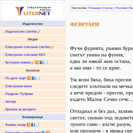
Настройки:
Разшири
Стесни
|
Уголеми
Ум
ФЕВРУАРИ
Издателство
:.
Издателство LiterNet
Медии
:.
Електронно списание LiterNet
Фучи фурията, ръмжи бура
снегът увива на фуния,
:.
Електронно списание БЕЛ
едва ли някой жив остана,
:.
Културни новини
а ако има - то се крие.
Каталози
:.
По дати
:
март
Уж ясни бяха, бяха пресни
следите хлътнали на мечка
:.
Електронни книги
а вече вредом - преспи, пр
:.
Раздели / Рубрики
където Малък Сечко сече...
:.
Автори
:.
Критика за авторите
Отпаднал и без дъх, залязв
светът, скован под ледовет
Книжарници
луната само - късче разум,
:.
Книжен пазар
или прозорче - в мрака све
:.
Книгосвят: сравни цени