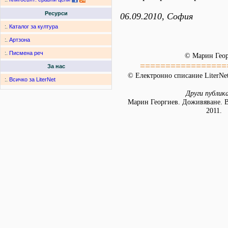
Ресурси
06.09.2010, София
:.
Каталог за култура
:.
Артзона
:.
Писмена реч
© Марин Гео
=================
За нас
© Електронно списание LiterNet
:.
Всичко за LiterNet
Други публик
Марин Георгиев. Доживяване. В
2011.