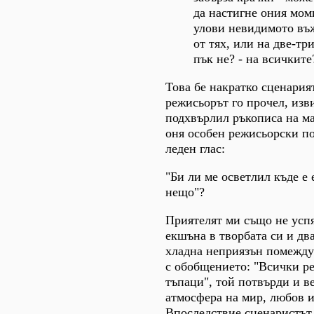
да настигне ония мом
улови невидимото въ
от тях, или на две-тр
пък не? - на всичките
Това бе накратко сценарият
режисьорът го прочел, изв
подхвърлил ръкописа на мас
оня особен режисьорски по
леден глас:
"Би ли ме осветлил къде е
нещо"?
Приятелят ми също не усп
екшъна в творбата си и дв
хладна неприязън помежду 
с обобщението: "Всички р
тъпаци", той потвърди и в
атмосфера на мир, любов и
Впоследствие сценаристът