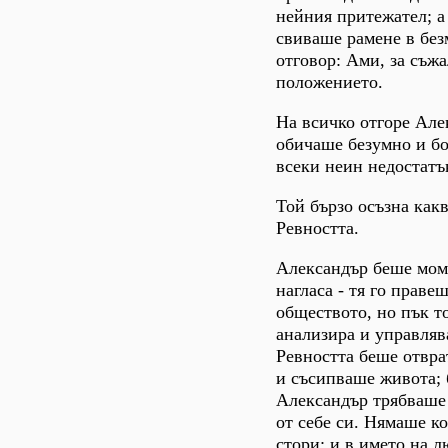
нейния притежател; а
свиваше рамене в бе
отговор: Ами, за съжа
положението.
На всичко отгоре Але
обичаше безумно и б
всеки неин недостатъ
Той бързо осъзна какв
Ревността.
Александър беше мом
нагласа - тя го праве
обществото, но пък т
анализира и управляв
Ревността беше отвра
и съсипваше живота; 
Александър трябваше 
от себе си. Нямаше ко
стори; и в името на л