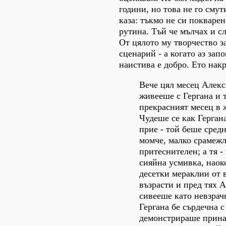
години, но това не го смут
каза: тъкмо не си покваре
рутина. Тъй че мълчах и с
От цялото му творчество 
сценарий - а когато аз зап
наистива е добро. Ето нак
Вече цял месец Алек
живееше с Гергана и т
прекрасният месец в 
Чудеше се как Гергана
прие - той беше средн
момче, малко срамеж
притеснителен; а тя -
сияйна усмивка, наок
десетки мераклии от 
възрасти и пред тях 
сивееше като невзрач
Гергана бе сърдечна с
демонстрираше прина