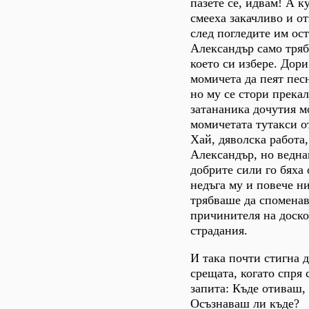
пазете се, идвам! А к
смееха закачливо и от
след погледите им ос
Александър само тряб
което си избере. Дори
момичета да пеят песн
но му се стори прекал
затананика дочутия м
момичетата тутакси о
Хай, дяволска работа,
Александър, но веднаг
добрите сили го бяха 
недъга му и повече ни
трябваше да споменав
причинителя на доск
страдания.
И така почти стигна д
срещата, когато спря 
запита: Къде отиваш,
Осъзнаваш ли къде?