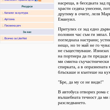
насреща, в беседката зад 
Ресурси
храсти седяха унесени, по
другиму в очите, леля Мар
:.
Каталог за култура
Емануил.
:.
Артзона
:.
Писмена реч
Притулих се зад едно дърв
За нас
половин час съм ги зяпал.
:.
Всичко за LiterNet
погледнаха настрани; уст
нещо, но те май не го чува
не съществуваше. Изнизах 
на портиера да ги предаде
ми смигна съучастнически 
спирката, а в опразнената 
блъскаше и кънтеше на кух
"Бре, да му се не види!"
В автобуса отворих рома с
вълшебната течност да ми 
разследването.