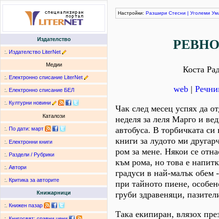
Настройки:
Разшири
Стесни
|
Уголеми
Ум
Издателство
РЕВН
:.
Издателство LiterNet
Медии
Коста Ра
:.
Електронно списание LiterNet
web
|
Речни
:.
Електронно списание БЕЛ
:.
Културни новини
Чак след месец успях да от
Каталози
неделя за леля Марго и вед
автобуса. В торбичката си
:.
По дати
:
март
книги за лудото ми другар
:.
Електронни книги
ром за мене. Някои се отн
:.
Раздели / Рубрики
към рома, но това е напитк
:.
Автори
градуси в най-малък обем 
:.
Критика за авторите
при тайното пиене, особен
груби здравеняци, пазител
Книжарници
:.
Книжен пазар
Така екипиран, влязох пре
:.
Книгосвят: сравни цени