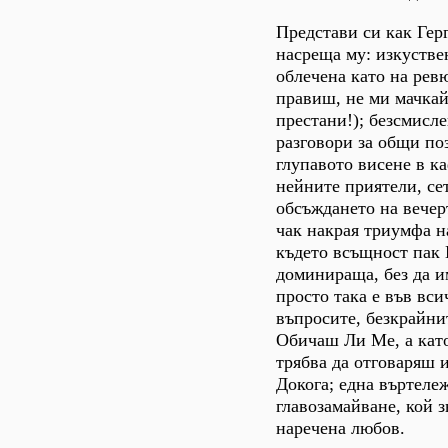
Представи си как Гер
насреща му: изкустве
облечена като на рев
правиш, не ми мачкай
престани!); безсмисл
разговори за общи по
глупавото висене в к
нейните приятели, се
обсъждането на вечер
чак накрая триумфа н
където всъщност пак 
доминираща, без да и
просто така е във вси
въпросите, безкрайни
Обичаш Ли Ме, а кат
трябва да отговаряш 
Докога; една въртеле
главозамайване, кой 
наречена любов.