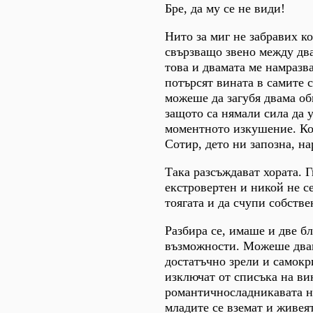
Бре, да му се не види!
Нито за миг не забравих к
свързващо звено между дв
това и двамата ме намразв
потърсят вината в самите 
можеше да загубя двама об
защото са нямали сила да у
моментното изкушение. Ко
Сотир, дето ни запозна, на
Така разсъждават хората. Г
екстровертен и никой не с
тоягата и да счупи собстве
Разбира се, имаше и две б
възможности. Можеше двам
достатъчно зрели и самокр
изключат от списъка на в
романтичносладникавата н
младите се вземат и живея