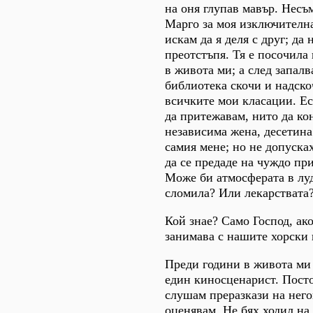
на оня глупав мавър. Несъ
Марго за моя изключителна
искам да я деля с друг; да 
преотстъпя. Тя е посочила
в живота ми; а след запал
библиотека скочи и надско
всичките мои класации. Ес
да притежавам, нито да ко
независима жена, десетина
самия мене; но не допусках
да се предаде на чуждо пр
Може би атмосферата в лу
сломила? Или лекарствата
Кой знае? Само Господ, ак
занимава с нашите хорски 
Преди години в живота ми
един киносценарист. Пост
слушам преразкази на него
оценявам. Не бях ходил на