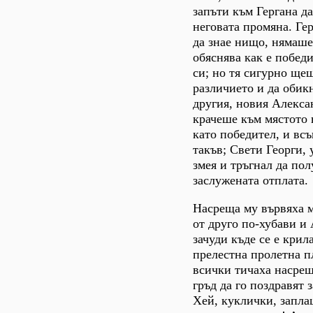
запъти към Гергана д
неговата промяна. Ге
да знае нищо, нямаше
обяснява как е побед
си; но тя сигурно ще
различието и да обик
другия, новия Алекса
крачеше към мястото 
като победител, и вс
такъв; Свети Георги
змея и тръгнал да по
заслужената отплата.
Насреща му вървяха 
от друго по-хубави и
зачуди къде се е крил
прелестна пролетна п
всички тичаха насрещ
гръд да го поздравят з
Хей, куклички, запла