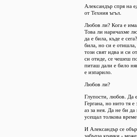
Александър спря на е
от Техния ъгъл.
Любов ли? Кога е им
Това ли наричахме л
да е била, къде е сега
била, но си е отишла,
този свят идва и си о
си отиде, се чешеш по
питаш дали е било няк
е изпарило.
Любов ли?
Глупости, любов. Да 
Гергана, но нито тя е 
аз за нея. Да не би да
усещал толкова време
И Александър се обър
забърза крачки - може