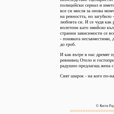
полицейски сериал и името
все си мисля за онова мом
на ревността, но загубило -
любовта си. И се чудя как 
вплетени като змийско къл
странни зависимости се вс
- понякога несъвместими, 
до гроб.
И как вътре в нас дремят 
ревнивец Отело и гостопр
радушно предлагащ жена си
Свят широк - на кого по-н
© Коста Ра
=================