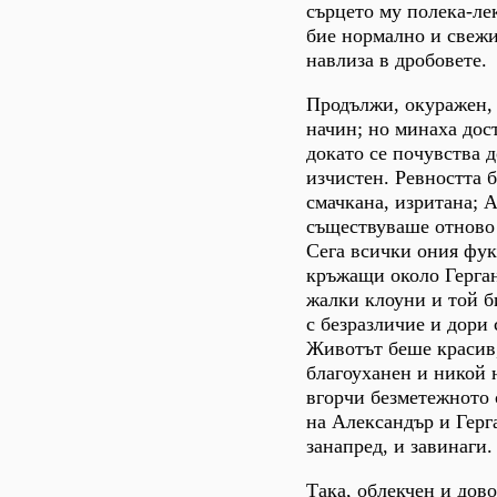
сърцето му полека-ле
бие нормално и свежи
навлиза в дробовете.
Продължи, окуражен,
начин; но минаха дос
докато се почувства 
изчистен. Ревността б
смачкана, изритана; 
съществуваше отново
Сега всички ония фук
кръжащи около Герган
жалки клоуни и той б
с безразличие и дори 
Животът беше красив,
благоуханен и никой 
вгорчи безметежното
на Александър и Герга
занапред, и завинаги.
Така, облекчен и дово