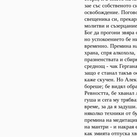
зае със собственото с
освобождение. Погов
свещеника си, прекар
молитви и съзерцание
Бог да прогони звяра 
но успокоението бе 
временно. Премина на
храна, спря алкохола,
празненствата и сбир
среднощ - чак Гергана
защо е станал такъв о
кажe скучен. Но Алек
бореше; бе видял обра
Ревността, бе хванал
гуша и сега му трябва
време, за да я задуши
няколко техники от б
премина на медитаци
на мантри - и накрая 
как змията отпуска хв