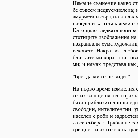
Нямаше съмнение какво ст
бе съвсем недвусмислена;
амурчета и сърцата на два
набодени като таралежи с 
Като цяло гледката копира
стотиците изображения на
изхранвали сума художниц
вековете. Накратко - любов
близките ми хора, при това
ми; и нямах представа как 
"Бре, да му се не види!"
На първо време измислих с
сетих за още няколко факт
бяха приблизително на едн
свободни, интелигентни, у
населен с роби и задръсте
да се съберат. Трябваше са
срещне - и аз го бях напра