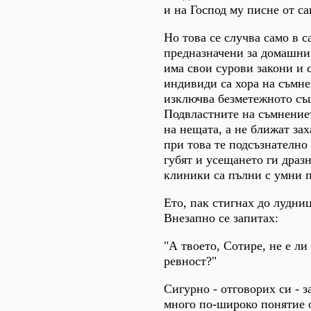
и на Господ му писне от са
Но това се случва само в с
предназначени за домашни
има свои сурови закони и 
индивиди са хора на съмне
изключва безметежното съ
Подвластните на съмнение
на нещата, а не ближат за
при това те подсъзнателно
губят и усещането ги драз
клиники са пълни с умни 
Ето, пак стигнах до лудни
Внезапно се запитах:
"А твоето, Сотире, не е л
ревност?"
Сигурно - отговорих си - з
много по-широко понятие 