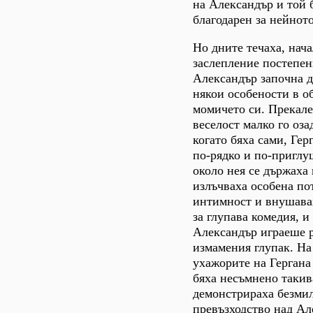
на Александър и той 
благодарен за нейнот
Но дните течаха, нач
заслепление постепен
Александър започна д
някои особености в о
момичето си. Прекале
веселост малко го оза
когато бяха сами, Гер
по-рядко и по-пригл
около нея се държаха
излъчваха особена по
интимност и внушава
за глупава комедия, и
Александър играеше р
измамения глупак. На
ухажорите на Гергана 
бяха несъмнено такив
демонстрираха безмил
превъзходство над Ал