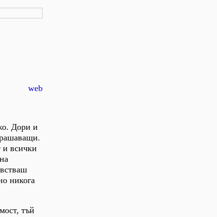
web
жо. Дори и
трашаващи.
т и всички
 на
увстваш
но никога
мост, тъй