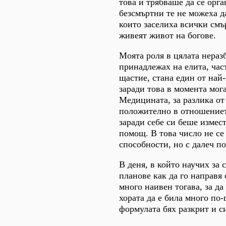
това и трябваше да се орг
безсмъртни те не можеха д
които заселиха всички смъ
живеят живот на богове.
Моята роля в цялата неразб
принадлежах на елита, час
щастие, стана един от най
заради това в момента мог
Медицината, за разлика от
положително в отношениет
заради себе си беше измес
помощ. В това число не се
способности, но с далеч по
В деня, в който научих за 
планове как да го направя 
много наивен тогава, за да
хората да е била много по-
формулата бях разкрит и с