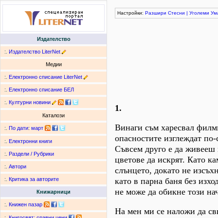
Настройки:
Разшири
Стесни
|
Уголеми
Ум
Издателство
:.
Издателство LiterNet
Медии
:.
Електронно списание LiterNet
:.
Електронно списание БЕЛ
:.
Културни новини
1.
Каталози
Винаги съм харесвал филми
:.
По дати
:
март
опасностите изглеждат по-
:.
Електронни книги
Съвсем друго е да живееш в
:.
Раздели / Рубрики
цветове да искрят. Като ка
:.
Автори
слънцето, докато не изсъхн
като в парна баня без изхо
:.
Критика за авторите
не може да обикне този на
Книжарници
:.
Книжен пазар
На мен ми се наложи да св
:.
Книгосвят: сравни цени