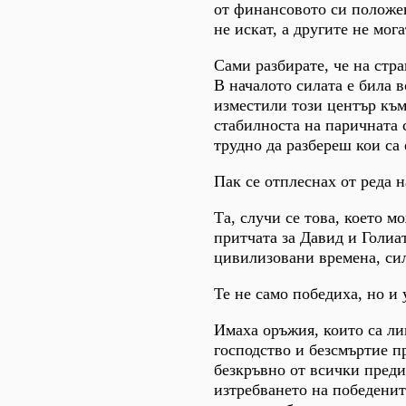
от финансовото си положен
не искат, а другите не мог
Сами разбирате, че на стра
В началото силата е била в
изместили този център към
стабилноста на паричната с
трудно да разбереш кои са 
Пак се отплеснах от реда 
Та, случи се това, което м
притчата за Давид и Голиат
цивилизовани времена, си
Те не само победиха, но и 
Имаха оръжия, които са л
господство и безсмъртие п
безкръвно от всички преди
изтребването на победени