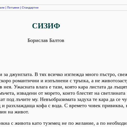
али
|
Потъмни
|
Стандартни
СИЗИФ
Борислав Балтов
 за джунглата. В тях всичко изглежда много пъстро, све
скоро романтични и изпълнени с тръпка, а не животозас
 нея. Ужасната влага е тази, която кара листата да лъщя
мъчета, извадени от морето, които блестят на светлината
ат под лъчите му. Невъобразимата задуха те кара да се ч
д и разхлаждаща кофа с вода. С времето човек привиква, 
чин на живот.
икна с живота като туземец не по желание, а по необходи