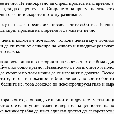
е вечно. Не еднократно да спреш процеса на стареене, а 
аш, за да съществуваш. Спирането на приема на лекарст
ички органи и скоротечното му развиване.
а му на пазара предизвика последвалите събития. Всички
да спрат процеса на стареене и да живеят вечно.
 цена и колкото е по-голямо, толкова цената му е по-вис
и да си купи от еликсира на живота и изведнъж разлика
ено важна.
на живота винаги в историята на човечеството е била еди
ай-малко общо кратно. Независимо от богатството и пол
да умрат и по този начин да се изравнят с другите. Всек
гите, неговата показност и безочливост, но когато богати
а бедните не, това довежда до неконтролируем гняв и омр
хора, които да оправдаят и едните, и другите. Застъпниц
тството е един универсален измерител на ценността на чо
 че всички трябва да имат еднакъв достъп до лекарството