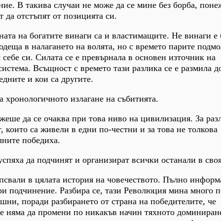
ие. В такива случаи не може да се мине без борба, поне
ат да отстъпят от позицията си.
ната на богатите винаги са и властимащите. Не винаги е 
одеща в налагането на волята, но с времето парите подмо
 себе си. Силата се е превърнала в основен източник на
истема. Всъщност с времето тази разлика се е размила до
едните и кои са другите.
на хронологичното излагане на събитията.
ожеше да се очаква при това ниво на цивилизация. За раз
, които са живели в едни по-честни и за това не толкова
лните победиха.
успяха да подчинят и организират всички останали в своя
ипсвали в цялата история на човечеството. Пълно инфор
ри подчинение. Разбира се, тази Революция мина много п
шни, поради разбирането от страна на победителите, че
те няма да промени по никакъв начин тяхното доминиран