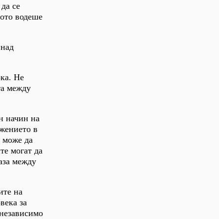
да се
вото водеше
 над
ока. Не
та между
н начин на
ожението в
и може да
те могат да
аза между
ите на
века за
 независимо