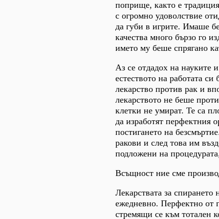
поприще, както е традиция
с огромно удоволствие от
да губи в игрите. Имаше б
качества много бързо го из
името му беше спрягано ка
Аз се отдадох на науките 
естеството на работата си 
лекарство против рак и вп
лекарството не беше проти
клетки не умират. Те са п
да изработят перфектния о
постигането на безсмъртие
ракови и след това им въз
подложени на процедурата,
Всъщност ние сме производ
Лекарствата за спирането 
ежедневно. Перфектно от г
стремящи се към тотален к