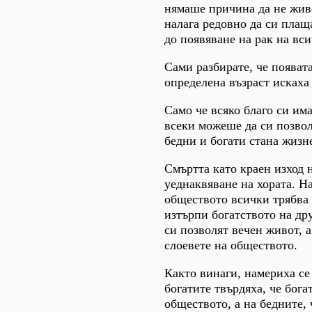
нямаше причина да не живе
налага редовно да си плащ
до появяване на рак на вс
Сами разбирате, че появат
определена възраст искаха 
Само че всяко благо си има
всеки можеше да си позвол
бедни и богати стана жизн
Смъртта като краен изход 
уеднаквяване на хората. Н
обществото всички трябва 
изтърпи богатството на дру
си позволят вечен живот, 
слоевете на обществото.
Както винаги, намериха се 
богатите твърдяха, че бога
обществото, а на бедните,