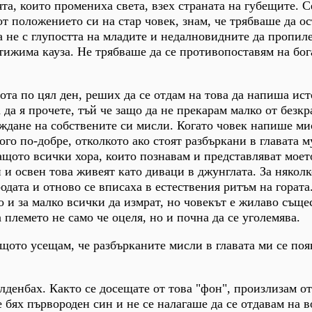
та, които промениха света, взех страната на губещите. С
от положението си на стар човек, знам, че трябваше да ос
а не с глупостта на младите и недалновидните да пропил
тижима кауза. Не трябваше да се противопоставям на бог
та по цял ден, реших да се отдам на това да напиша ист
 да я прочете, тъй че защо да не прекарам малко от безк
еждане на собствените си мисли. Когато човек напише ми
ого по-добре, отколкото ако стоят разбъркани в главата му
защото всички хора, които познавам и представляват моет
 и освен това живеят като диваци в джунглата. За няколк
одата и отново се вписаха в естествения ритъм на гората
о и за малко всички да измрат, но човекът е жилаво съще
племето не само че оцеля, но и почна да се уголемява.
щото усещам, че разбърканите мисли в главата ми се поя
денбах. Както се досещате от това "фон", произлизам от
не бях първороден син и не се налагаше да се отдавам на 