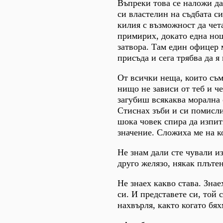
Въпреки това се наложи да
си властелин на съдбата с
килия с възможност да чет
примирих, докато една нощ
затвора. Там един офицер 
присъда и сега трябва да я
От всички неща, които съм
нищо не зависи от теб и че
загубиш всякаква морална 
Стиснах зъби и си помислих
шока човек спира да изпитв
значение. Сложиха ме на к
Не знам дали сте чували и
друго желязо, някак плъте
Не знаех какво става. Знае
си. И представете си, той
нахвърля, както когато бях