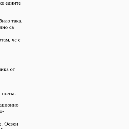
же едните
било така.
лно са
там, че е
лика от
 полза.
мационно
о-
е. Освен