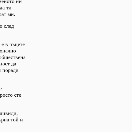
веното ни
да ти
рат ми.
о след
 е в ръцете
ионално
 обществена
ност да
и поради
е
росто сте
ндивиди,
ърна той и