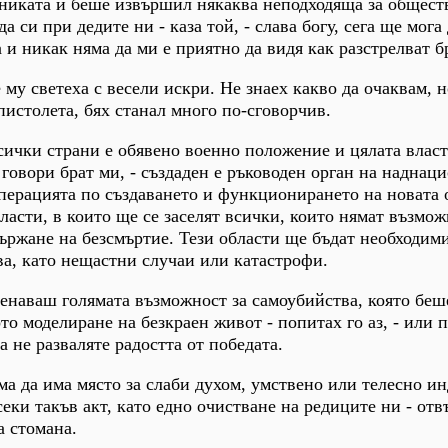
аниката и беше извършил някаква неподходяща за общест
а си при дедите ни - каза той, - слава богу, сега ще мога 
 и никак няма да ми е приятно да видя как разстрелват б
му светеха с весели искри. Не знаех какво да очаквам, н
пистолета, бях станал много по-сговорчив.
всички страни е обявено военно положение и цялата власт
 говори брат ми, - създаден е ръководен орган на наднац
операцията по създаването и функционирането на новата
ласти, в които ще се заселят всички, които нямат възмож
държане на безсмъртие. Тези области ще бъдат необходим
а, като нещастни случаи или катастрофи.
енаваш голямата възможност за самоубийства, която беш
о моделиране на безкраен живот - попитах го аз, - или п
 не разваляте радостта от победата.
ма да има място за слаби духом, умствено или телесно и
еки такъв акт, като едно очистване на редиците ни - отв
а стомана.