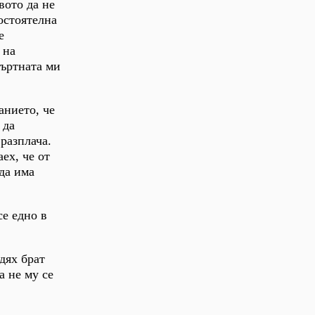
вото да не
остоятелна
е
 на
мъртната ми
анието, че
 да
разплача.
ех, че от
 да има
се едно в
дях брат
а не му се