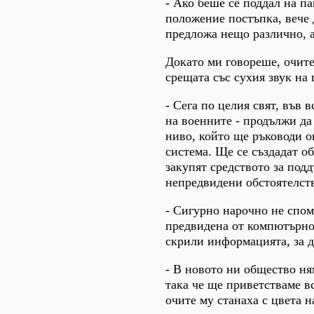
- Ако беше се поддал на п
положение постъпка, вече д
предложа нещо различно, а
Докато ми говореше, очите 
срещата със сухия звук на 
- Сега по целия свят, във 
на военните - продължи да
ниво, който ще ръководи 
система. Ще се създадат об
закупят средството за под
непредвидени обстоятелств
- Сигурно нарочно не спом
предвидена от компютърнот
скрили информацията, за да
- В новото ни общество ня
така че ще приветстваме вс
очите му станаха с цвета н