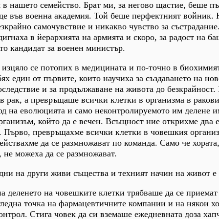
 в нашето семейство. Брат ми, за негово щастие, беше п
иде във военна академия. Той беше перфектният войник.
езкрайно самочувствие и никакво чувство за състрадание
дигнаха в йерархията на армията и скоро, за радост на ба
то кандидат за военен министър.
и изцяло се потопих в медицината и по-точно в биохимия
бях един от първите, които научиха за създаването на но
оследствие и за продължаване на живота до безкрайност.
в рак, а превръщаше всички клетки в организма в ракови
лод на еволюцията и само неконтролируемото им делене 
рганизъм, който да е вечен. Всъщност ние открихме два е
. Първо, превръщахме всички клетки в човешкия органи
действахме да се размножават по команда. Само че хората
 не можеха да се размножават.
ни на други живи същества и техният начин на живот е
на деленето на човешките клетки трябваше да се приемат
ледна точка на фармацевтичните компании и на някои хо
онтрол. Стига човек да си вземаше ежедневната доза хапч