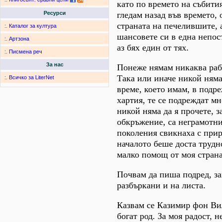
като по времето на събития
гледам назад във времето, 
Ресурси
страната на печелившите, 
:.
Каталог за култура
шансовете си в една непос
:.
Артзона
аз бях един от тях.
:.
Писмена реч
За нас
Понеже нямам никаква рабо
Така или иначе никой няма
:.
Всичко за LiterNet
време, което имам, в подр
хартия, те се подреждат мн
никой няма да я прочете, 
обкръжение, са неграмотни
поколения свикнаха с прир
началото беше доста трудн
малко помощ от моя страна 
Почвам да пиша подред, за
разбъркани и на листа.
Казвам се Казимир фон Вил
богат род. За моя радост, 