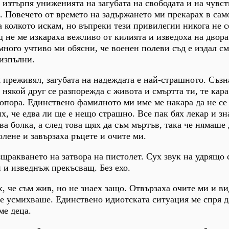
 изтърпя униженията на загубата на свободата и на чувст
и. Повечето от времето на задържането ми прекарах в сам
а колкото искам, но въпреки тези привилегии никога не с
 не ме изкараха вежливо от килията и изведоха на двора
много учтиво ми обясни, че военен полеви съд е издал с
 изпълни.
 преживял, загубата на надеждата е най-страшното. Съзн
 някой друг се разпорежда с живота и смъртта ти, те кара
опора. Единствено фамилното ми име ме накара да не се 
, че едва ли ще е нещо страшно. Все пак бях лекар и зна
а болка, а след това щях да съм мъртъв, така че нямаше
олене и завързаха ръцете и очите ми.
зщракването на затвора на пистолет. Сух звук на удрящо 
н и изведнъж прекъсващ. Без ехо.
х, че съм жив, но не знаех защо. Отвързаха очите ми и ви
 се усмихваше. Единствено идиотската ситуация ме спря д
ме деца.