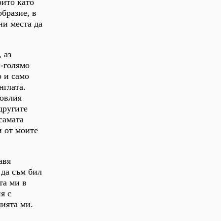
ойто като
образие, в
ни места да
 аз
й-голямо
о и само
нглата.
повлия
другите
самата
и от моите
авя
 да съм бил
та ми в
я с
лията ми.