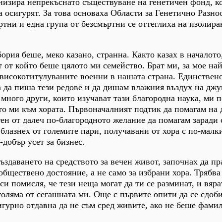
анизира непрекъснато съществуване на генетичен фонд, к
а осигурят. За това основаха Области за Генетично Разно
ртни и една група от безсмъртни се оттеглиха на изолира
ория беше, меко казано, странна. Както казах в началото,
т от който беше цялото ми семейство. Брат ми, за мое на
-високотитулуваните военни в нашата страна. Единствен
а да пиша тези редове и да дишам влажния въздух на джу
 много други, които изучават тази благородна наука, ми 
о ми към хората. Първоначалният подтик да помагам на 
тен от далеч по-благородното желание да помагам заради 
 блазнех от големите пари, получавани от хора с по-малк
-добър усет за бизнес.
създаването на средството за вечен живот, започнах да пр
обществено достояние, а не само за избрани хора. Трябва
 си помисля, че тези неща могат да ти се разминат, и вяра
голяма от сегашната ми. Още с първите опити да се сдоби
игурно отдавна да не съм сред живите, ако не беше фами