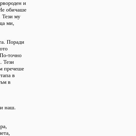
ървороден и
 Не обичаше
. Тези му
ща ми,
та. Поради
вото
 По-точно
. Тези
им пречеше
тапа в
зъм в
,
 и наш.
ра,
ета,