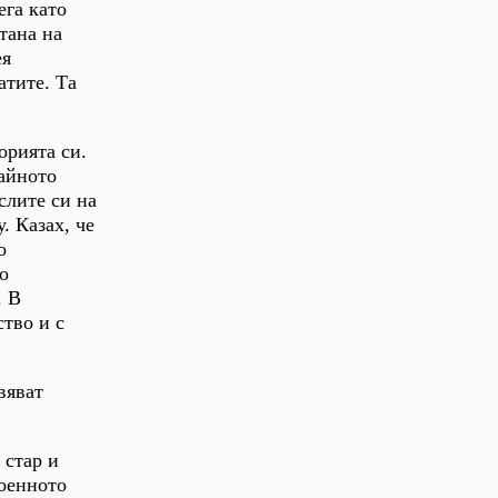
ега като
тана на
ея
атите. Та
орията си.
райното
слите си на
. Казах, че
о
о
. В
ство и с
вяват
 стар и
военното