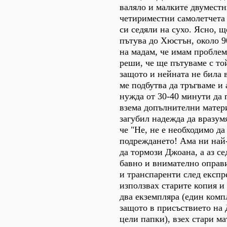
валяло и малките двумест
четириместни самолетчета 
си седяли на сухо. Ясно, щ
пътува до Хюстън, около 9
на мадам, че имам проблеми
реши, че ще пътуваме с то
защото и нейната не била в
ме подбутва да тръгваме и 
нужда от 30-40 минути да 
взема допълнителни матери
загубил надежда да вразум
че "Не, не е необходимо да
подреждането! Ама ни най
да тормози Джоана, а аз се
бавно и внимателно оправи
и транспаренти след експр
използвах старите копия и
два екземпляра (един комп
защото в присъствието на
цели папки), взех стари ма