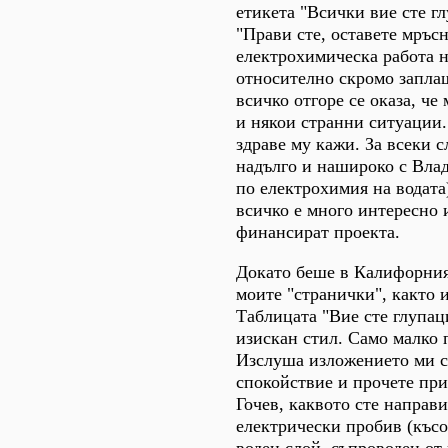
етикета "Всички вие сте гл
"Прави сте, оставете мръс
електрохимическа работа н
относително скромо заплащ
всичко отгоре се оказа, че 
и някои странни ситуации.
здраве му кажи. За всеки 
надълго и нашироко с Вла
по електрохимия на водата)
всичко е много интересно 
финансират проекта.
Докато беше в Калифорния
моите "странички", както 
Таблицата "Вие сте глупаци
изискан стил. Само малко 
Изслуша изложението ми с
спокойствие и прочете при
Гочев, каквото сте направи
електрически пробив (късо
воден слой, съпроводен от