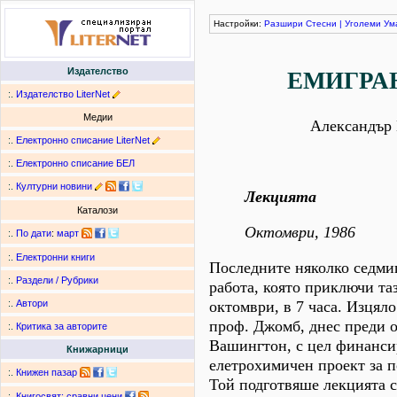
Настройки:
Разшири
Стесни
|
Уголеми
Ум
Издателство
ЕМИГРАН
:.
Издателство LiterNet
Медии
Александър 
:.
Електронно списание LiterNet
:.
Електронно списание БЕЛ
:.
Културни новини
Лекцията
Каталози
Октомври, 1986
:.
По дати
:
март
:.
Електронни книги
Последните няколко седми
:.
Раздели / Рубрики
работа, която приключи та
октомври, в 7 часа. Изцял
:.
Автори
проф. Джомб, днес преди о
:.
Критика за авторите
Вашингтон, с цел финанси
Книжарници
елетрохимичен проект за п
:.
Книжен пазар
Той подготвяше лекцията с
:.
Книгосвят: сравни цени