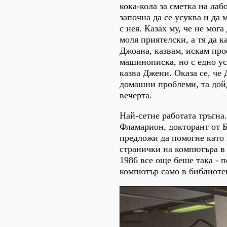
кока-кола за сметка на лаб
започна да се усуква и да м
с нея. Казах му, че не мога
моля приятелски, а тя да к
Джоана, казвам, искам пр
машинописка, но с едно усл
казва Джени. Оказа се, че
домашни проблеми, та дойд
вечерта.
Най-сетне работата тръгна
Фламарион, докторант от Б
предложи да помогне като
странички на компютъра в 
1986 все още беше така - п
компютър само в библиотек