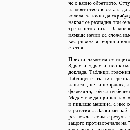
че е вярно обратното. Отт
на моята теория остана да 
колела, започна да скрибуц
накрая се разпадна при оч
трети негов цитат. За мое 
нямаше начин да сложа име
кастрираната теория и на
статия.
Пристигнахме на летището
Здрасти, здрасти, почнахм
доклада. Таблици, графики
Таблиците, пълни с грешки
написал, не ги поправях, 
формални, той си ги беше 
Мадам взе да припка наоко
и пишеща машина, а ние се
стратегията. Заяви ми най-
разглежда техните резултат
защото противоречали на "
така, значи, все едно, че н