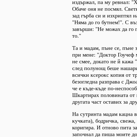
издържал, па му ревнал: "Х
Обаче оня не посмял. Свет
зад гърба си и изхриптял 
"Няма до го бутнем!". С в
завърши: "Не можах да го п
то."
Та и мадам, пъне се, пъне
при мене: "Доктор Гоучеф м
не смее, докато не й кажа 
след полунощ беше нашари
всички ксерокс копия от т
безогледна разправа с Джоа
че е къде-къде по-неспосо
Шкартирах половината от 
другата част оставих за др
На сутринта мадам кацна в 
кучката), бодричка, свежа,
коригира. И отново пита з
започнал да пиша моите д