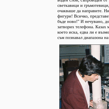
светкавици и гръмотевици,
очакваше да направите. Н
фигури! Всичко, представен
бъде ново!" И нечувано, до
затворих телефона. Казах м
което иска, едва ли е възм
съм познавал диапазона на