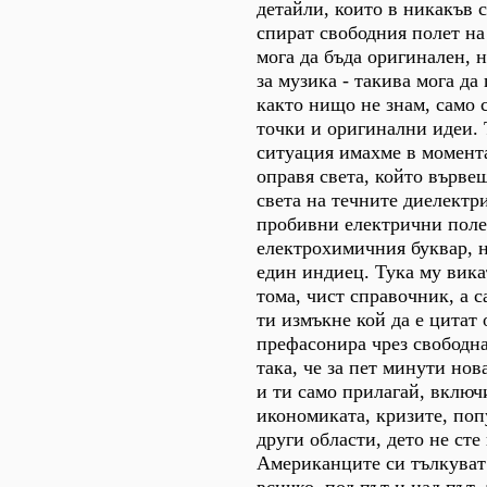
детайли, които в никакъв с
спират свободния полет на
мога да бъда оригинален, 
за музика - такива мога да
както нищо не знам, само 
точки и оригинални идеи. 
ситуация имахме в момент
оправя света, който върве
света на течните диелектр
пробивни електрични поле
електрохимичния буквар, н
един индиец. Тука му вика
тома, чист справочник, а 
ти измъкне кой да е цитат 
префасонира чрез свободн
така, че за пет минути нов
и ти само прилагай, включ
икономиката, кризите, поп
други области, дето не сте
Американците си тълкуват
всичко, под път и над път,