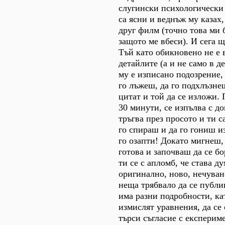
слугински психологически
са ясни и веднъж му казах,
друг филм (точно това ми 
защото ме вбеси). И сега 
Тъй като обикновено не е 
детайлите (а и не само в д
му е изписано подозрение,
го лъжеш, да го подхлъзне
цитат и той да се изложи. 
30 минути, се изпълва с до
тръгва през просото и ти с
го спираш и да го гониш и
го озапти! Докато мигнеш,
готова и започваш да се бо
ти се с апломб, че става д
оригинално, ново, нечуван
неща трябвало да се публи
има разни подробности, ка
измислят уравнения, да се 
търси съгласие с експериме