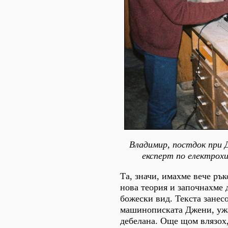
Владимир, постдок при 
експерт по електрох
Та, значи, имахме вече ръ
нова теория и започнахме 
божески вид. Текста занес
машинописката Джени, уж
дебелана. Още щом влязох,