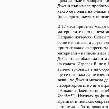
щяла да бъде в лаборатори
Джени пък имала проблеми
както се полага на близки
(последното научих впосле
В 17 часа пристига мадам с
материалите и то напечата
Направо изгърмях. Освен т
беше изчезнала, а друга е
пристигнала с експреснат
материали - написани все 
Дебелата се обади да пита
на салата. Изревах й, че в 
всичко трябва да е на бюро
ще се погрижа да не вземе
заяви, че Джени можела да
лабораторията, но аз я отр
“Никакви Дженита повече!
Jennies!"
). Изтичах до фин
Крейвън и поисках секрет
остане да работи, докогато