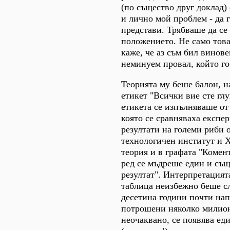
(по същество друг доклад)
и лично мой проблем - да г
представи. Трябваше да се
положението. Не само това
каже, че аз съм бил винове
неминуем провал, който го
Теорията му беше балон, н
етикет "Всички вие сте глу
етикета се изпълняваше от
която се сравняваха експе
резултати на големи риби 
технологичен институт и Х
теория и в графата "Комен
ред се мъдреше един и същ
резултат". Интерпретацият
таблица неизбежно беше сл
десетина години почти нап
потрошени няколко милиона
неочаквано, се появява ед