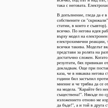
така с неговата. Електрох
В допълнение, гледа да е в
собствените си "скрижали"
статии, в които е съавтор).
всичко. По негова идея ра
върху модел на електронен
електрохимични реакции, 
всички такива. Моделът в
представи за ролята на ра
достатъчно сложен. Когато
резултати, бях привикан о
докладвам. Още при постан
каза, че в някаква негова с
години бил застъпил прот
мнение и че трябва да се о
на модела. "Карайте без нея
съществена!". Някъде по с
изложението отново ме изр
да бъде!", а и той в друга 