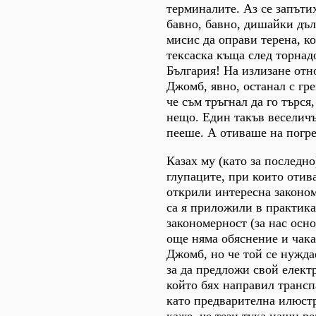
терминалите. Аз се запъти
бавно, бавно, дишайки дъл
мисис да оправи терена, к
тексаска къща след торнад
България! На излизане отн
Джомб, явно, останал с гр
че съм тръгнал да го търся,
нещо. Един такъв веселичъ
пееше. А отиваше на погр
Казах му (като за последно)
глупаците, при които отива
открили интересна законо
са я приложили в практикат
закономерност (за нас осно
още няма обяснение и чака
Джомб, но че той се нужда
за да предложи свой елект
който бях направил трансп
като предварителна илюстр
каже, че тези тука наши ре