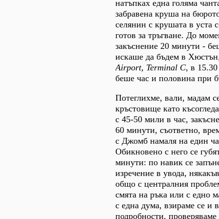
натъпках една голяма чант
забравена круша на бюрото
селянин с крушата в уста с
готов за тръгване. До мом
закъснение 20 минути - бе
искаше да бъдем в Хюстън
Airport, Terminal C
, в 15.3
беше час и половина при б
Потеглихме, вали, мадам се
кръстовище като късоглед
с 45-50 мили в час, закъсн
60 минути, съответно, вре
с Джомб намаля на един ч
Обикновено с него се губя
минути: по навик се запън
изречение в увода, някакъ
общо с централния проблем
смята на ръка или с едно м
с една дума, взираме се и 
подробности, проверяваме 