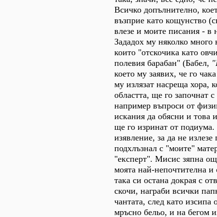
Всичко допълнително, коет
възприе като кощунство (с
влезе и моите писания - в 
Зададох му няколко много 
които "отскочика като овч
полевия барабан" (Бабел,
"
което му заявих, че го чак
му излязат насреща хора, 
областта, ще го започнат 
например въпроси от физик
искания да обясни и това 
ще го изринат от подиума.
изявление, за да не излезе 
подхлъзнал с "моите" мате
"експерт". Мисис зяпна ощ
моята най-непочтителна и 
така си остана докрая с от
скочи, награби всички пап
чантата, след като изсипа 
мръсно бельо, и на бегом и