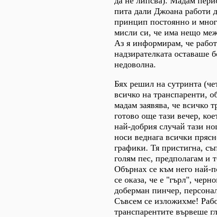
да не липсва). Мадам пери
пита дали Джоана работи д
принцип постоянно и мног
мисли си, че има нещо меж
Аз я информирам, че работ
надзирателката оставаше б
недоволна.
Бях решил на сутринта (че
всичко на транспаренти, об
мадам заявява, че всичко т
готово още тази вечер, кое
най-добрия случай тази но
носи веднага всички прясн
графики. Тя пристигна, съ
голям пес, предполагам и т
Обърнах се към него най-п
се оказа, че е "гърл", черн
доберман пинчер, персонал
Съвсем се изложихме! Рабо
транспарентите вървеше гла