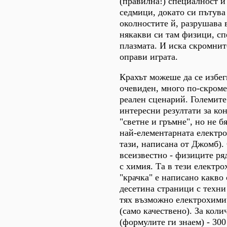
(правилна!) специалност и 
седмици, докато си пътува
околностите й, разрушава 
някакви си там физици, с
плазмата. И иска скромнит
оправи играта.
Крахът можеше да се избег
очевиден, много по-скроме
реален сценарий. Големите
интересни резултати за ко
"светне и гръмне", но не б
най-елементарната електр
тази, написана от Джомб).
всеизвестно - физиците ря
с химия. Та в тези електр
"крачка" е написано какво
десетина страници с техни
тях възможно електрохими
(само качествено). За кол
(формулите ги знаем) - 300