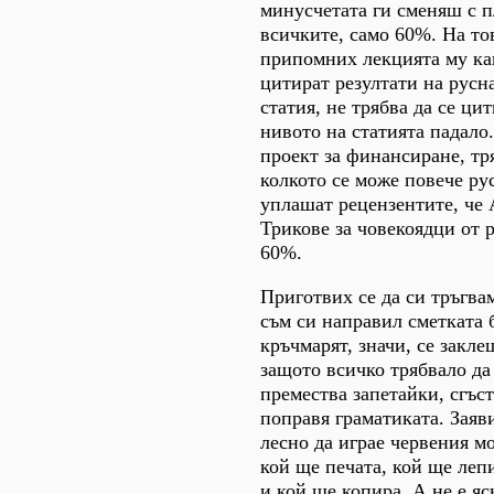
минусчетата ги сменяш с 
всичките, само 60%. На то
припомних лекцията му как
цитират резултати на рус
статия, не трябва да се ци
нивото на статията падало
проект за финансиране, тр
колкото се може повече рус
уплашат рецензентите, че 
Трикове за човекоядци от 
60%.
Приготвих се да си тръгвам
съм си направил сметката 
кръчмарят, значи, се закле
защото всичко трябвало да
премества запетайки, сгъс
поправя граматиката. Заяви
лесно да играе червения мо
кой ще печата, кой ще леп
и кой ще копира. А не е яс