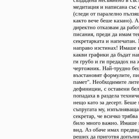
медитация и написана със 
(следи от паралелно пълз
както вече беше казано). А
директно отказвам да рабо
писания, преди да имам те
секретарката и напечатан. 
направо изстинах! Имаше 
какви графики да бъдат н
ги грубо и ги предадох на 
чертожник. Най-трудно беш
възстановят формулите, п
памет". Необходимите лит
дефиниции, с оставени бел
попадаха в раздела технич
нещо като за десерт. Беше 
съпругата му, изпълняваща
секретар, че всичко трябва
било много важно. Имаше
вид. Аз обаче имах предви
реших да приготвя допълн