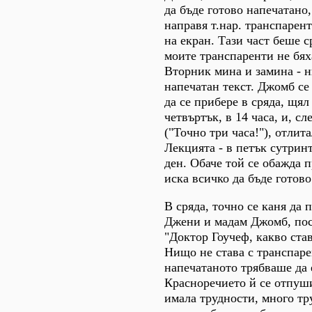
да бъде готово напечатано, 
направя т.нар. транспарен
на екран. Тази част беше 
моите транспаренти не бях
Вторник мина и замина - н
напечатан текст. Джомб се
да се прибере в сряда, щял
четвъртък, в 14 часа, и, сл
("Точно три часа!"), отлит
Лекцията - в петък сутрин
ден. Обаче той се обажда п
иска всичко да бъде готово
В сряда, точно се каня да 
Джени и мадам Джомб, пос
"Доктор Гоучеф, какво ста
Нищо не става с транспаре
напечатаното трябваше да е
Красноречието й се отпуши
имала трудности, много тр