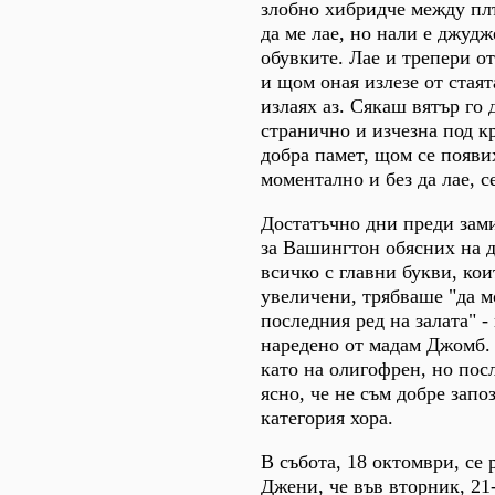
злобно хибридче между плъ
да ме лае, но нали е джудж
обувките. Лае и трепери о
и щом оная излезе от стаята
излаях аз. Сякаш вятър го 
странично и изчезна под к
добра памет, щом се появи
моментално и без да лае, с
Достатъчно дни преди зам
за Вашингтон обясних на д
всичко с главни букви, ко
увеличени, трябваше "да мо
последния ред на залата" -
наредено от мадам Джомб.
като на олигофрен, но пос
ясно, че не съм добре запоз
категория хора.
В събота, 18 октомври, се 
Джени, че във вторник, 21