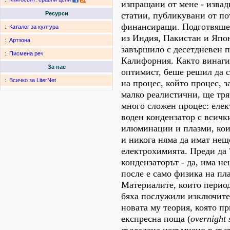
изпращани от мене - извад
статии, публикувани от п
Ресурси
финансиращи. Подготвяше 
:.
Каталог за култура
из Индия, Пакистан и Япон
:.
Артзона
завършило с десетдневен п
:.
Писмена реч
Калифорния. Както винаги
За нас
оптимист, беше решил да с
:.
Всичко за LiterNet
на процес, който процес, з
малко реалистични, ще тря
много сложен процес: еле
воден кондензатор с всичк
илюминации и плазми, кои
и никога няма да имат нещ
електрохимията. Преди да 
кондензаторът - да, има н
после е само физика на пл
Материалите, които перио
бяха послужили изключите
новата му теория, която п
експресна поща (
overnight 
създадена несъмнено в със