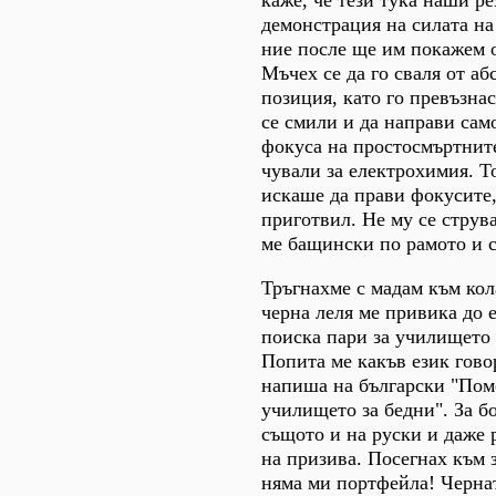
демонстрация на силата на
ние после ще им покажем 
Мъчех се да го сваля от аб
позиция, като го превъзна
се смили и да направи сам
фокуса на простосмъртните
чували за електрохимия. Т
искаше да прави фокусите,
приготвил. Не му се струв
ме бащински по рамото и с
Тръгнахме с мадам към кол
черна леля ме привика до 
поиска пари за училището 
Попита ме какъв език гово
напиша на български "Пом
училището за бедни". За б
същото и на руски и даже 
на призива. Посегнах към 
няма ми портфейла! Черна