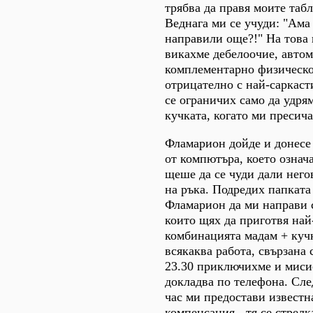
трябва да правя моите табл
Веднага ми се учуди: "Ама 
направили още?!" На това 
викахме дебелоочие, авто
комплементарно физическо
отрицателно с най-саркаст
се ограничих само да удря
кучката, когато ми пресич
Фламарион дойде и донесе
от компютъра, което означ
щеше да се чуди дали него
на ръка. Подредих папката
Фламарион да ми направи 
които щях да приготвя най
комбинацията мадам + куч
всякаква работа, свързана 
23.30 приключихме и миси
докладва по телефона. Сл
час ми предостави извест
компенсация - тя се стрелк