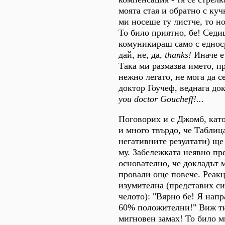
моята стая и обратно с куч
ми носеше ту листче, то н
То било приятно, бе! Седи
комуникираш само с еднос
дай, не, да,
thanks!
Иначе е 
Така ми размазва името, пр
нежно легато, не мога да с
доктор Гоучеф, веднага до
you doctor Goucheff!...
Поговорих и с Джомб, като
и много твърдо, че Таблица
негативните резултати) ще
му. Забележката неявно пр
основателно, че докладът 
провали още повече. Реак
изумителна (представих си
челото): "Вярно бе! Я напр
60% положителни!" Виж т
мигновен замах! То било м