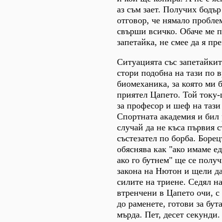
аз съм зает. Получих бодъ
отговор, че нямало пробле
свърши всичко. Обаче ме п
запетайка, не смее да я пр
Ситуацията със запетайкит
стори подобна на тази по 
биомеханика, за която ми 
приятел Цапето. Той току
за професор и шеф на тази
Спортната академия и бил
случай да не къса първия с
състезател по борба. Борец
обяснява как "ако имаме е
ако го бутнем" ще се полу
закона на Нютон и щели да
силите на триене. Седял на
втренчени в Цапето очи, с
до раменете, готови за бут
мърда. Пет, десет секунди.