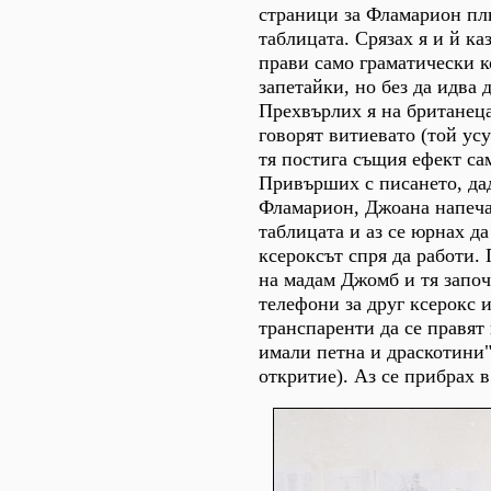
страници за Фламарион пл
таблицата. Срязах я и й ка
прави само граматически к
запетайки, но без да идва 
Прехвърлих я на британец
говорят витиевато (той усу
тя постига същия ефект са
Привърших с писането, да
Фламарион, Джоана напеча
таблицата и аз се юрнах да
ксероксът спря да работи.
на мадам Джомб и тя започ
телефони за друг ксерокс 
транспаренти да се правят
имали петна и драскотини"
откритие). Аз се прибрах в