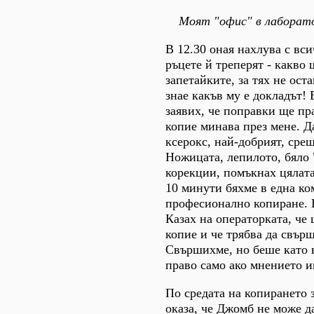
Моят "офис" в лаборат
В 12.30 оная нахлува с вс
ръцете й треперят - какво
запетайките, за тях не ост
знае какъв му е докладът! 
заявих, че поправки ще пра
копие минава през мене. Д
ксерокс, най-добрият, сре
Ножицата, лепилото, бяло 
корекции, помъкнах цялата
10 минути бяхме в една ко
професионално копиране. 
Казах на операторката, че
копие и че трябва да свър
Свършихме, но беше като в
право само ако мнението и
По средата на копирането 
оказа, че Джомб не може д