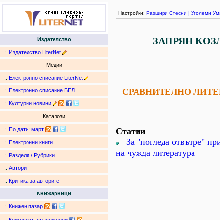
Настройки:
Разшири
Стесни
|
Уголеми
Ум
ЗАПРЯН КОЗ
Издателство
=================
:.
Издателство LiterNet
Медии
:.
Електронно списание LiterNet
СРАВНИТЕЛНО ЛИТЕ
:.
Електронно списание БЕЛ
:.
Културни новини
Каталози
Статии
:.
По дати
:
март
За "погледа отвътре" п
:.
Електронни книги
на чужда литература
:.
Раздели / Рубрики
:.
Автори
:.
Критика за авторите
Книжарници
:.
Книжен пазар
:.
Книгосвят: сравни цени