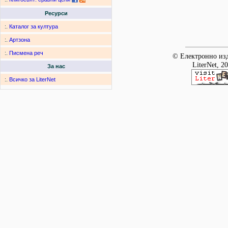
Ресурси
:.
Каталог за култура
:.
Артзона
:.
Писмена реч
© Електронно изд
LiterNet, 2
За нас
:.
Всичко за LiterNet