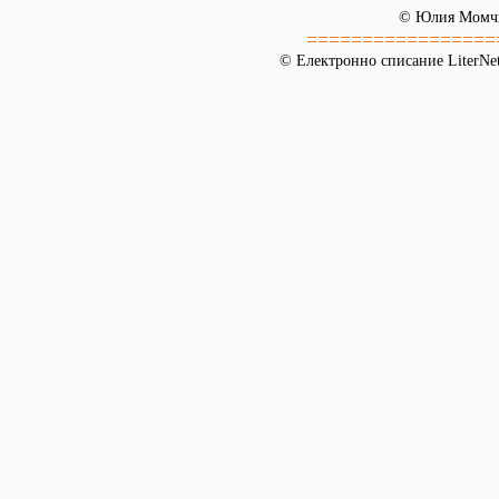
© Юлия Момч
=================
© Електронно списание LiterNet