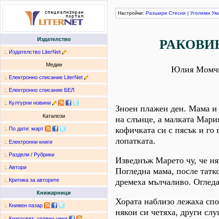
Настройки:
Разшири
Стесни
|
Уголеми
Ум
Издателство
РАКОВИ
:.
Издателство LiterNet
Медии
Юлия Момч
:.
Електронно списание LiterNet
:.
Електронно списание БЕЛ
:.
Културни новини
Зноен плажен ден. Мама и 
Каталози
на слънце, а малката Мар
кофичката си с пясък и го
:.
По дати
:
март
лопатката.
:.
Електронни книги
:.
Раздели / Рубрики
Изведнъж Марето чу, че ня
:.
Автори
Погледна мама, после татко
дремеха мълчаливо. Огледа
:.
Критика за авторите
Книжарници
Хората наблизо лежаха спо
:.
Книжен пазар
някои си четяха, други сл
:.
Книгосвят: сравни цени