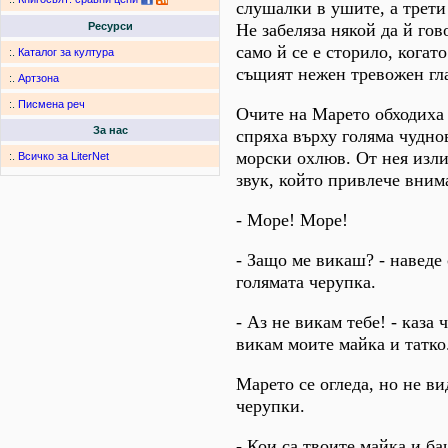
слушалки в ушите, а трети
Не забеляза някой да й го
Ресурси
само й се е сторило, когат
:.
Каталог за култура
същият нежен тревожен гл
:.
Артзона
:.
Писмена реч
Очите на Марето обходиха 
За нас
спряха върху голяма чудно
морски охлюв. От нея изл
:.
Всичко за LiterNet
звук, който привлече вним
- Море! Море!
- Защо ме викаш? - наведе
голямата черупка.
- Аз не викам тебе! - каза 
викам моите майка и татко
Марето се огледа, но не ви
черупки.
- Кои са твоите майка и ба