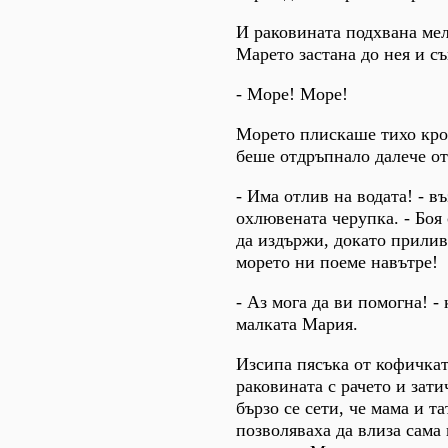
И раковината подхвана мел
Марето застана до нея и с
- Море! Море!
Морето плискаше тихо кро
беше отдръпнало далече от
- Има отлив на водата! - в
охлювената черупка. - Боя 
да издържи, докато прилив
морето ни поеме навътре!
- Аз мога да ви помогна! -
малката Мария.
Изсипа пясъка от кофичкат
раковината с рачето и зати
бързо се сети, че мама и та
позволяваха да влиза сама 