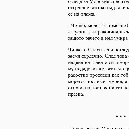
огледа за Морския спасите
стърчеше високо над всичк
се на плажа.
- Чичко, моля те, помогни!
- Пусни тази раковина в д
защото рачето в нея умира 
Чичкото Спасител я поглед
засмя сърдечно. След това
надяна на главата си шнор
му подаде кофичката си с 
радостно проследи как той
морето, после се гмурна, а
отново на повърхността, к
празна.
* * *
На другия ден Марето пак 