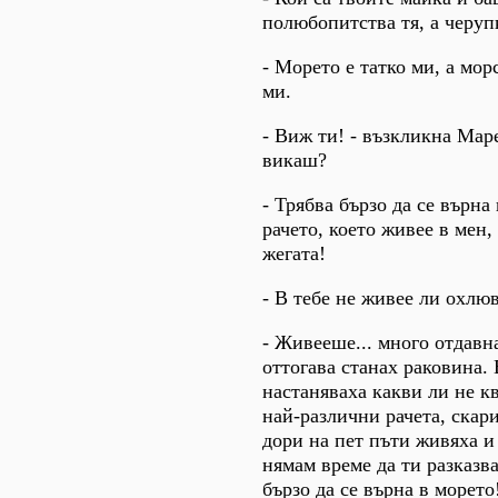
полюбопитства тя, а черуп
- Морето е татко ми, а мор
ми.
- Виж ти! - възкликна Маре
викаш?
- Трябва бързо да се върна
рачето, което живее в мен, 
жегата!
- В тебе не живее ли охлю
- Живееше... много отдавна
оттогава станах раковина. 
настаняваха какви ли не 
най-различни рачета, скари
дори на пет пъти живяха и
нямам време да ти разказва
бързо да се върна в морето