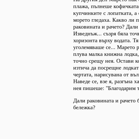
плажа, пълнеше кофичката 
купчинките с лопатката, а 
морето гледаха. Какво ли п
раковината и рачето? Дали
Изведнъж... съзря бяла точ
хоризонта върху водата. Т
уголемяваше се... Марето р
плува малка книжна лодка,
точно срещу нея. Остави к
изтича да посрещне лодката
чертата, нарисувана от въл
Наведе се, взе я, разгъна х
нея пишеше: "Благодарим т
Дали раковината и рачето 
бележка?