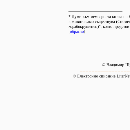
* Думи към мемоарната книга на 
в живота само съществува (Споме
корабокрушенец)", която предстои 
[
обратно
]
© Владимир Ш
=================
© Електронно списание LiterNet