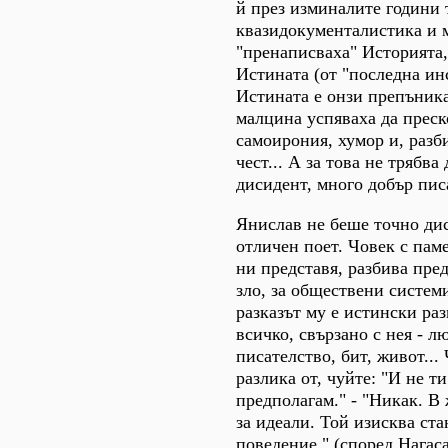
й през изминалите години 
квазидокументалистика и
"пренаписваха" Историята
Истината (от "последна ин
Истината е онзи препъник
малцина успяваха да преско
самоирония, хумор и, разби
чест... А за това не трябв
дисидент, много добър писа
Янислав не беше точно ди
отличен поет. Човек с пам
ни представя, разбива пред
зло, за обществени систем
разказът му е истински раз
всичко, свързано с нея - л
писателство, бит, живот...
разлика от, чуйте: "И не ти
предполагам." - "Никак. В
за идеали. Той изисква ст
поведение." (според Нагас