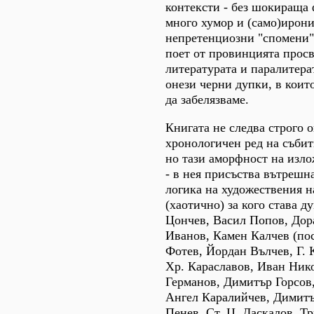
контексти - без шокираща 
много хумор и (само)ирония
непретенциозни "спомени"
поет от провинцията просв
литературата и паралитера
онези черни дупки, в коит
да забелязваме.
Книгата не следва строго 
хронологичен ред на събит
но тази аморфност на изл
- в нея присъства вътрешн
логика на художествения н
(хаотично) за кого става д
Цончев, Васил Попов, Дор
Иванов, Камен Калчев (по
Фотев, Йордан Вълчев, Г. 
Хр. Караславов, Иван Ник
Германов, Димитър Горсов
Ангел Каралийчев, Димит
Пенев, Ст. Ц. Даскалов, Т