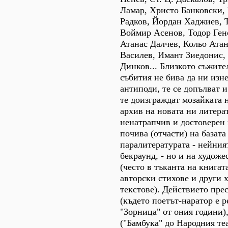
Ламар, Христо Банковски, 
Радков, Йордан Хаджиев, 
Воймир Асенов, Тодор Ген
Атанас Далчев, Кольо Ата
Василев, Имант Зиедонис,
Динков... Близкото съжите
събития не бива да ни изне
антиподи, те се допълват 
те доизграждат мозайката 
архив на новата ни литера
ненатрапчив и достоверен 
почива (отчасти) на базата
паралитературата - нейния
бекраунд, - но и на художе
(често в тъканта на книгат
авторски стихове и други 
текстове). Действието пре
(където поетът-наратор е 
"Зорница" от ония години)
("Бамбука" до Народния те