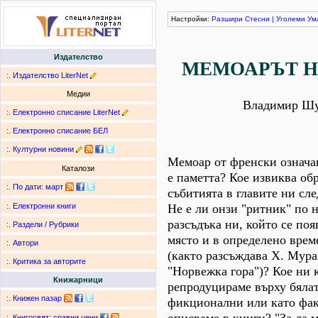
Настройки:
Разшири
Стесни
|
Уголеми
Ум
Издателство
МЕМОАРЪТ Н
:.
Издателство LiterNet
Медии
Владимир Ш
:.
Електронно списание LiterNet
:.
Електронно списание БЕЛ
:.
Културни новини
Мемоар от френски означав
Каталози
е паметта? Кое извиква об
:.
По дати
:
март
събитията в главите ни сл
Не е ли онзи "ритник" по н
:.
Електронни книги
разсъдъка ни, който се по
:.
Раздели / Рубрики
място и в определено врем
:.
Автори
(както разсъждава Х. Мура
:.
Критика за авторите
"Норвежка гора")? Кое ни к
Книжарници
репродуцираме върху бялат
:.
Книжен пазар
фикционални или като фа
описваме в книги? "За да м
:.
Книгосвят: сравни цени