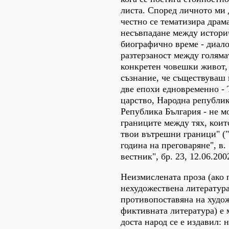
листа. Според личното ми 
честно се тематизира драм
несъвпадане между истори
биографично време - диал
разтерзаност между голяма
конкретен човешки живот,
съзнание, че съществуваш 
две епохи едновременно - 
царство, Народна републик
Република България - не м
границите между тях, коит
твои вътрешни граници" ("
година на преговаряне", в.
вестник", бр. 23, 12.06.2002
Неизмислената проза (ако 
нехудожествена литература
противопоставяна на худож
фиктивната литература) е 
доста народ се е издавил: 