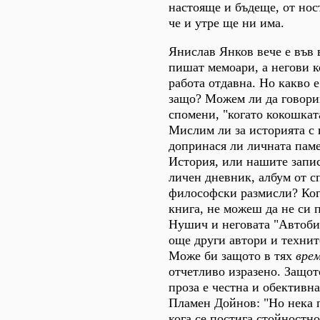
настояще и бъдеще, от нос
че и утре ще ни има.
Янислав Янков вече е във в
пишат мемоари, а негови к
работа отдавна. Но какво 
защо? Можем ли да говори
спомени, "когато кокошкат
Мислим ли за историята с 
допринася ли личната паме
История, или нашите запис
личен дневник, албум от с
философски размисли? Ког
книга, не можеш да не си
Нушич и неговата "Автоби
още други автори и технит
Може би защото в тях
вре
отчетливо изразено. Защот
проза е честна и обективна
Пламен Дойнов: "Но нека 
кога се постига стойностн