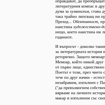
оправдават, да преобръщат
литературния компас в друг
дума за
хуманизъм
, става 
така трайно липсващ ни пр
Преход...
Обективност
, п
наистина
художествено-д
нещо, което наистина ни 
годините.
И въпросът - доколко таки
за литературната история н
реторично. Защото мемоаръ
Мемоар, който никой друг 
от първо лице, единствено
Поетът е този, през чието
тече по друг начин - естес
незабравим, изпълнен с Па
("да превъзмогнем собстве
вярваме на личните истори
макар и изпълнени със скеп