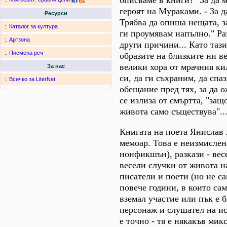
героят на Мураками. - За да 
Ресурси
Трябва да опиша нещата, з
:.
Каталог за култура
ги проумявам напълно." Ра
:.
Артзона
други причини... Като тази
:.
Писмена реч
образите на близките ни в
велики хора от мрачния ки
За нас
си, да ги съхраним, да спа
:.
Всичко за LiterNet
обещание пред тях, за да о
се излиза от смъртта, "защ
живота само съществува"..
Книгата на поета Янислав 
мемоар. Това е неизмислена
нонфикшън), разкази - вес
весели случки от живота н
писатели и поети (но не са
повече години, в които сам
вземал участие или пък е 
персонаж и слушател на ис
е точно - тя е някакъв мик