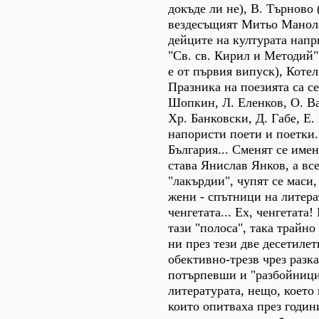
докъде ли не), В. Търново 
вездесъщият Митьо Манола
дейците на културата нап
"Св. св. Кирил и Методий"
е от първия випуск), Котел
Празника на поезията са с
Шопкин, Л. Еленков, О. Ва
Хр. Банковски, Д. Габе, Е.
напористи поети и поетки..
България... Сменят се име
става Янислав Янков, а вс
"лакърдии", чупят се маси,
жени - спътници на литера
ченгетата... Ех, ченгетата!
тази "полоса", така трайно
ни през тези две десетилет
обективно-трезв чрез разка
потърпевши и "разбойниц
литературата, нещо, което 
които опитваха през годин