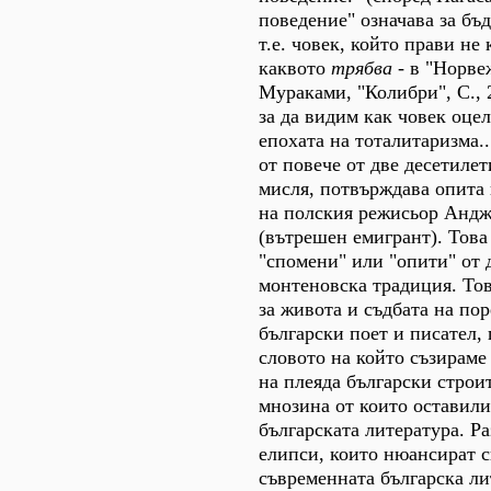
поведение" означава за бъ
т.е. човек, който прави не 
каквото
трябва
- в "Норве
Мураками, "Колибри", С., 
за да видим как човек оцел
епохата на тоталитаризма.
от повече от две десетилет
мисля, потвърждава опита 
на полския режисьор Анд
(вътрешен емигрант). Това
"спомени" или "опити" от 
монтеновска традиция. Тов
за живота и съдбата на по
български поет и писател, 
словото на който съзираме
на плеяда български строи
мнозина от които оставили
българската литература. Ра
елипси, които нюансират 
съвременната българска ли