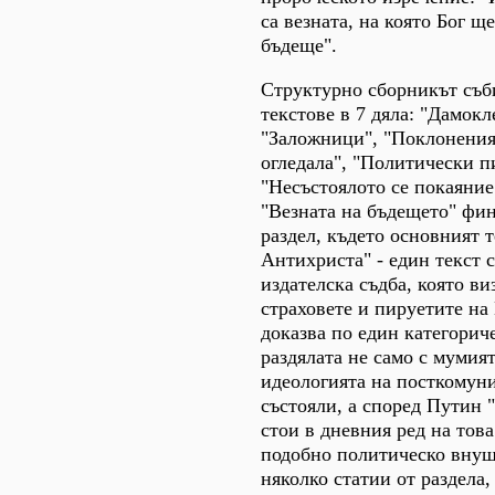
са везната, на която Бог щ
бъдеще".
Структурно сборникът съб
текстове в 7 дяла: "Дамокл
"Заложници", "Поклонения
огледала", "Политически п
"Несъстоялото се покаяние
"Везната на бъдещето" фи
раздел, където основният т
Антихриста" - един текст 
издателска съдба, която ви
страховете и пируетите на 
доказва по един категорич
раздялата не само с мумият
идеологията на посткомуни
състояли, а според Путин 
стои в дневния ред на това
подобно политическо внуш
няколко статии от раздела