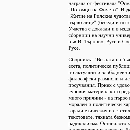
награда от фестивала "Осма
"Потомци на Фичето". Изд
"Житие на Рилския чудотво
първо лице" (беседи и инте
Участва с доклади и в изд
сборници на научни униве
във В. Търново, Русе и Со
Русе.
Сборникът "Везната на бъ
есета, политическа публиц
по актуални и злободневни
философски размисли и ис
проучвания. Приех с удово
суровия материал като ред
много причини - на първо 
морален и политически хар
заради етическия и естети
текстовете, тяхната безко
радикализъм. Останалото м
в предговорния текст на 