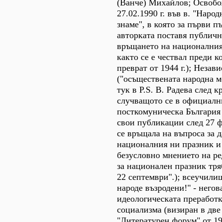
(Ванче) Михайлов; Освобо
27.02.1990 г. във в. "Наро
знаме", в която за първи п
авторката поставя публичн
връщането на националния 
както се е чествал преди 
преврат от 1944 г.); Незав
("осъществената народна ме
тук в P.S. В. Радева след к
случващото се в официалн
посткомуническа България 
свои публикации след 27 ф
се връщала на въпроса за д
националния ни празник и
безусловно мнението на ре
за национален празник тря
22 септември".); всеучил
народе възродени!" - негов
идеологическата преработк
социализма (визиран в две 
"Литературен форум" от 199