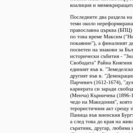
коалиция и мимикриращат
Последните два раздела на
теми около нереформирана
православна църква (БПЦ)
по това време Максим ("Не
покаяние"), а финалният д
посветен на знакови за Бъ
исторически събития - "Зн
Свободата" Райна Княгиня (
единият във в. "Земеделско 
другият във в. "Демокрация
Парчевич (1612-1674), "ду
кариерата си заради свобо
(Менча) Кърничева (1896-1
чедо на Македония", коят
терористичния акт срещу 
Паница във виенския Бургте
а след това до края на живо
съратник, другар, любима 