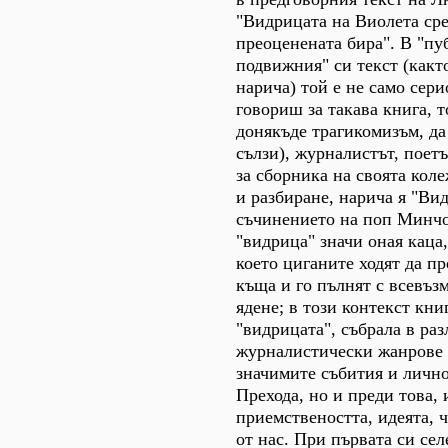
"Видрицата на Виолета ср
преоценената бира". В "п
подвижния" си текст (какт
нарича) той е не само сери
говориш за такава книга, т
донякъде трагикомизъм, да
сълзи), журналистът, поет
за сборника на своята кол
и разбиране, нарича я "Ви
съчинението на поп Минчо
"видрица" значи оная каца,
което циганите ходят да пр
къща и го пълнят с всевъз
ядене; в този контекст кни
"видрицата", събрала в ра
журналистически жанрове 
значимите събития и лично
Прехода, но и преди това, 
приемствеността, идеята, ч
от нас. При първата си се