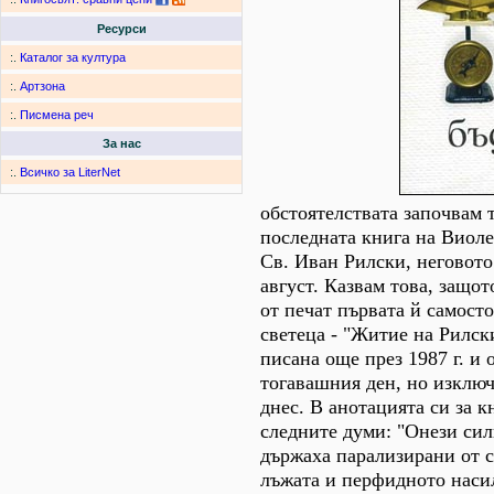
Ресурси
:.
Каталог за култура
:.
Артзона
:.
Писмена реч
За нас
:.
Всичко за LiterNet
обстоятелствата започвам т
последната книга на Виоле
Св. Иван Рилски, неговото
август. Казвам това, защото
от печат първата й самосто
светеца - "Житие на Рилск
писана още през 1987 г. и
тогавашния ден, но изключ
днес. В анотацията си за к
следните думи: "Онези сил
държаха парализирани от с
лъжата и перфидното наси