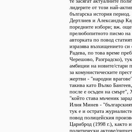
те засягат актуалните пол
лидерите от този най-акти
българска история период. 
Дертлиев и Александър Ка
поредните избори; вж. още 
прелюбопитното писмо на
авторката по повод статият
изразява възхищението си 
Радева, по това време преб
Черешово, Разградско), ту
амбиции на новите/стари п
за комунистическите прест
жертви - "народни врагове
такива като Вълко Бангеев,
после е осъден на смърт",
"който става мъченик зарад
Илия Минев - "българския
тук е и острата журналист
повод полицейския произво
Цариброд (1998 г.), както 
политически актове/пирует