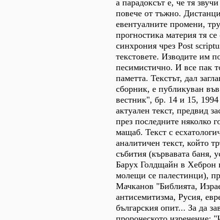
а парадоксът е, че тя звучи
повече от тъжно. Дистанци
евентуалните промени, тру
прогностика материя тя се 
синхрония чрез Post script
текстовете. Изводите им п
песимистично. И все пак то
паметта. Текстът, дал загл
сборник, е публикуван във
вестник", бр. 14 и 15, 199
актуален текст, предвид з
през последните няколко г
мащаб. Текст с есхатологи
аналитичен текст, който т
събития (кървавата баня, у
Барух Голдщайн в Хеброн н
молещи се палестинци), пр
Мачканов "Библията, Израе
антисемитизма, Русия, евр
българския опит... За да з
пророческото изречение: 