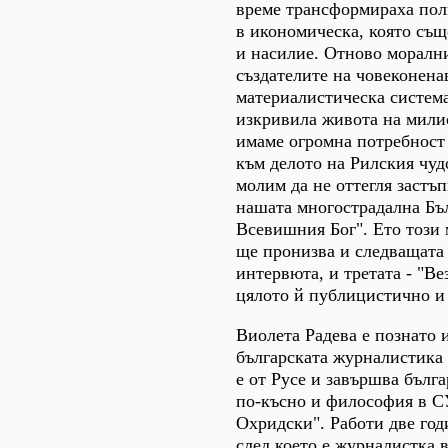
време трансформираха пол
в икономическа, която същ
и насилие. Отново моралн
създателите на човеконена
материалистическа система
изкривила живота на мили
имаме огромна потребност
към делото на Рилския чуд
молим да не оттегля застъп
нашата многострадална Бъ
Всевишния Бог". Ето този
ще пронизва и следващата 
интервюта, и третата - "Ве
цялото й публицистично и 
Виолета Радева е познато 
българската журналистика
е от Русе и завършва бълга
по-късно и философия в С
Охридски". Работи две год
след което е журналистка 