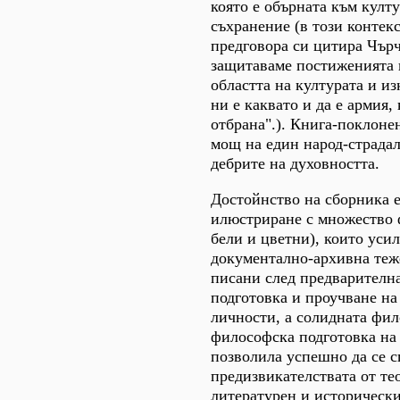
която е обърната към култ
съхранение (в този контек
предговора си цитира Чърчи
защитаваме постиженията 
областта на културата и из
ни е каквато и да е армия,
отбрана".). Книга-поклоне
мощ на един народ-страдал
дебрите на духовността.
Достойнство на сборника е
илюстриране с множество 
бели и цветни), които усил
документално-архивна теже
писани след предварителн
подготовка и проучване на
личности, а солидната фил
философска подготовка на 
позволила успешно да се с
предизвикателствата от те
литературен и исторически