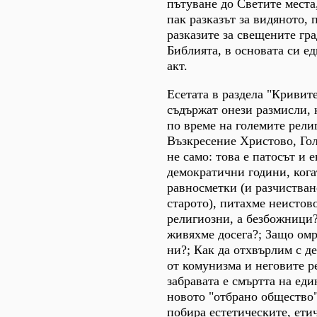
пътуване до Светите места,
пак разказът за видяното, 
разказите за свещените гра
Библията, в основата си е
акт.
Есетата в раздела "Кривите
съдържат онези размисли, 
по време на големите рели
Възкресение Христово, Го
не само: това е патосът и 
демократични години, кога
равносметки (и разчистван
старото), питахме неистово
религиозни, а безбожници?
живяхме досега?; Защо омр
ни?; Как да отхвърлим с д
от комунизма и неговите 
забравата е смъртта на еди
новото "отбрано общество"
побира естетическите, ети