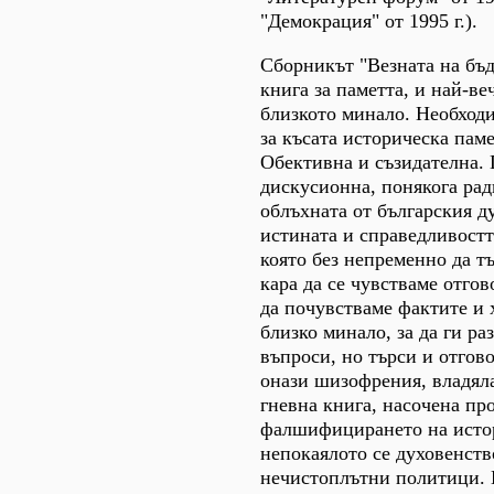
"Демокрация" от 1995 г.).
Сборникът "Везната на бъ
книга за паметта, и най-ве
близкото минало. Необходи
за късата историческа паме
Обективна и съзидателна.
дискусионна, понякога рад
облъхната от българския д
истината и справедливостт
която без непременно да т
кара да се чувстваме отгов
да почувстваме фактите и 
близко минало, за да ги ра
въпроси, но търси и отгов
онази шизофрения, владяла
гневна книга, насочена пр
фалшифицирането на истор
непокаялото се духовенств
нечистоплътни политици. Н