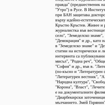
правда" (предшественик н
"Утро") в Русе. В Институ
при БАН защитава докторс
върху идейно-естетическит
Кръстю Кръстев. Живее и 
журналистка във вестници
село", "Земеделско знаме",
"Демокрация" и др., като 
в "Земеделско знаме" и "Д
статии на исторически и л
интервюта са публикувани
мисъл", "Родна реч", "Обще
"София" и др., във в. "Ли
(по-късно и "Литературен 
"Литературен вестник", "А
"Народна култура", "Свобо
"Корона", "Власт", "Лечите
е на документалните филм
"Диарбекирски заточеници
мълчанието. Змей Горянин