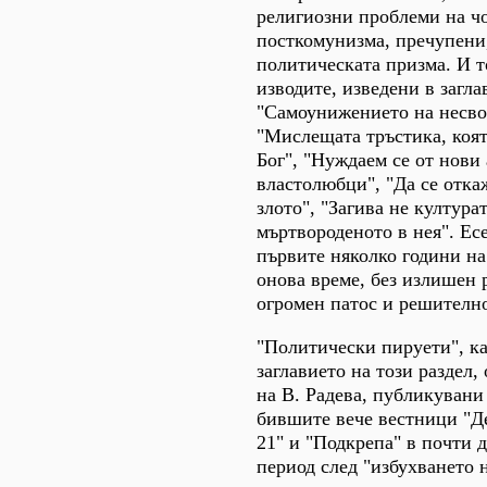
религиозни проблеми на чо
посткомунизма, пречупени,
политическата призма. И т
изводите, изведени в загла
"Самоунижението на несво
"Мислещата тръстика, коят
Бог", "Нуждаем се от нови 
властолюбци", "Да се отка
злото", "Загива не културат
мъртвороденото в нея". Ес
първите няколко години на
онова време, без излишен 
огромен патос и решително
"Политически пируети", ка
заглавието на този раздел,
на В. Радева, публикувани
бившите вече вестници "Д
21" и "Подкрепа" в почти 
период след "избухването 