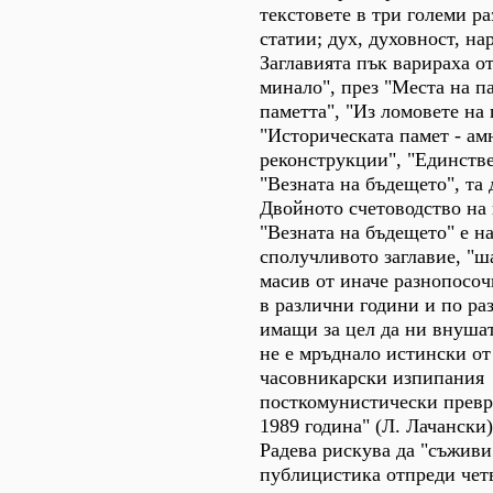
текстовете в три големи р
статии; дух, духовност, на
Заглавията пък варираха от
минало", през "Места на па
паметта", "Из ломовете на 
"Историческата памет - ам
реконструкции", "Единстве
"Везната на бъдещето", та
Двойното счетоводство на 
"Везната на бъдещето" е н
сполучливото заглавие, "ш
масив от иначе разнопосоч
в различни години и по ра
имащи за цел да ни внушат
не е мръднало истински от
часовникарски изпипания
посткомунистически превр
1989 година" (Л. Лачански)
Радева рискува да "съживи
публицистика отпреди четв