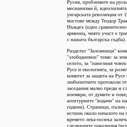
Русия, проблемите на руск
месианизма й, идеологията
унгарската революция от 19
мостове между Теодор Трая
Нъждех (едно сравнително
арменец, чиято участ е тр
с нашата българска съдба).
Разделът "Заложници" ком
"злободневни" теми: за зе
селото, за "панелния човек
Русе и екологията, за рол
комитет за защита на Русе 
любопитните протоколи о
заседания малко преди и сл
ноември, от думите и пове
агентурните "водачи" на на
години). Страници, пълни 
истини около началото на 
времето лека-полека залич
следващите поколения (вс