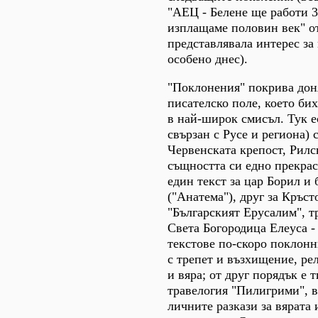
"АЕЦ - Белене ще работи 3
изплащаме половин век" от
представлявала интерес за
особено днес).
"Поклонения" покрива дон
писателско поле, което би
в най-широк смисъл. Тук ес
свързан с Русе и региона) 
Червенската крепост, Рилс
същността си едно прекрасн
един текст за цар Борил и
("Анатема"), друг за Кръсто
"Българският Ерусалим", т
Света Богородица Елеуса -
текстове по-скоро поклон
с трепет и възхищение, ре
и вяра; от друг порядък е 
травелогия "Пилигрими", в
личните разкази за вярата 