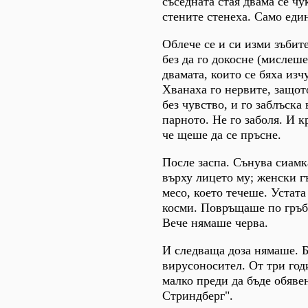
съседната стая двама се чук
стените стенеха. Само еди
Облече се и си изми зъбит
без да го докосне (мислеше
двамата, които се бяха изч
Хванаха го нервите, защо
без чувство, и го заблъска
парното. Не го заболя. И к
че щеше да се пръсне.
После заспа. Сънува сиамк
върху лицето му; женски г
месо, което течеше. Устата
косми. Повръщаше по гръб,
Вече нямаше черва.
И следваща доза нямаше. 
вирусоносител. От три год
малко преди да бъде обяве
Стриндберг".