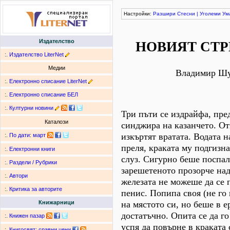
Настройки:
Разшири
Стесни
|
Уголеми
Ум
Издателство
НОВИЯТ СТР
:.
Издателство LiterNet
Медии
Владимир Ш
:.
Електронно списание LiterNet
:.
Електронно списание БЕЛ
:.
Културни новини
Три пъти се издрайфа, пре
Каталози
синджира на казанчето. От
изкъртят вратата. Водата 
:.
По дати
:
март
преля, краката му подгизн
:.
Електронни книги
слуз. Сигурно беше поспал
:.
Раздели / Рубрики
зарешетеното прозорче над
:.
Автори
железата не можеше да се 
:.
Критика за авторите
пенис. Попипа своя (не го
на мястото си, но беше в 
Книжарници
достатъчно. Опита се да го
:.
Книжен пазар
успя да повърне в краката 
:.
Книгосвят: сравни цени