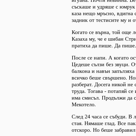
съскаше и удряше с юмрук 
каза нещо мръсно, вдигна 
задник от тестисите му и о
Когато се върна, той още 
Казаха му, че е шибан Стр
пратиха да пише. Да пише.
После се напи. А когато ос
Цедеше сълзи без звуци. О
балкона и навън запълзяха
всичко беше свършено. Но
разберат. Досега никой не 
труда. Тогава - потапяй се
има смисъл. Продължи да се
Мекотело.
След 24 часа се събуди. В 
стая. Нямаше глад. Все па
отскоро. Но беше забравил