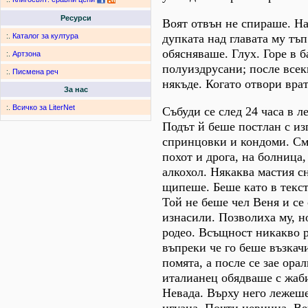
Ресурси
Воят отвън не спираше. На
дупката над главата му тъ
:.
Каталог за култура
обясняваше. Глух. Горе в б
:.
Артзона
полуиздрусани; после всек
:.
Писмена реч
някъде. Когато отвори врат
За нас
:.
Всичко за LiterNet
Събуди се след 24 часа в ле
Подът й беше постлан с и
спринцовки и кондоми. См
похот и дрога, на болница,
алкохол. Някаква мастия с
щипеше. Беше като в текст
Той не беше чел Веня и се 
изнасили. Позволиха му, н
родео. Всъщност никакво 
въпреки че го беше възкач
помята, а после се зае ора
италианец обядваше с жаби
Невада. Върху него лежеш
игуана. Почти невинна. В