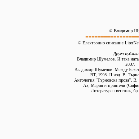
© Владимир Ш
=================
© Електронно списание LiterNet
Други публик
Владимир Шумелов. И така натат
2007.
Владимир Шумелов. Между Бекет 
ВТ, 1998. II изд. В. Търн
Антология "Търновска проза". В.
Ах, Мария и приятели (София),
Литературен вестник, бр. 