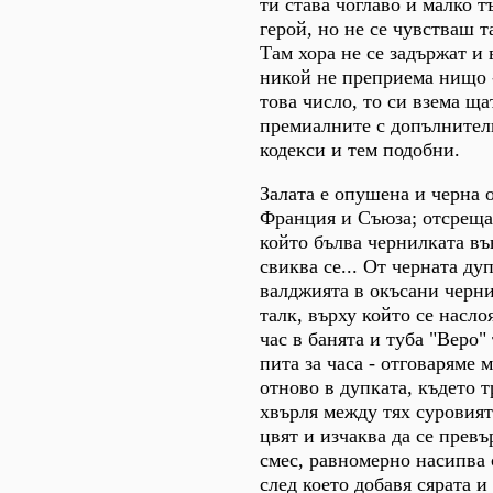
ти става чоглаво и малко 
герой, но не се чувстваш т
Там хора не се задържат и 
никой не преприема нищо -
това число, то си взема ща
премиалните с допълнителн
кодекси и тем подобни.
Залата е опушена и черна о
Франция и Съюза; отсреща 
който бълва чернилката въ
свиква се... От черната ду
валджията в окъсани черни
талк, върху който се насло
час в банята и туба "Веро" 
пита за часа - отговаряме м
отново в дупката, където т
хвърля между тях суровият
цвят и изчаква да се прев
смес, равномерно насипва 
след което добавя сярата и