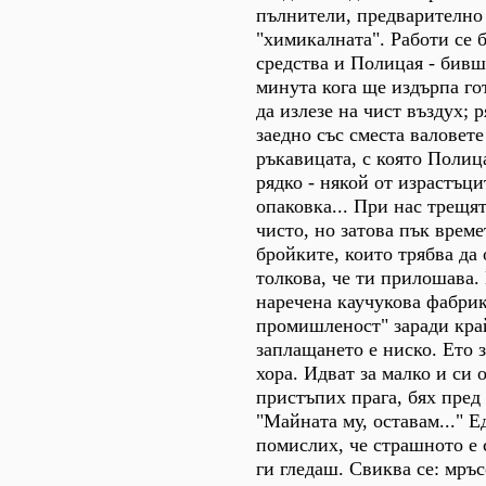
пълнители, предварително
"химикалната". Работи се 
средства и Полицая - бивш
минута кога ще издърпа го
да излезе на чист въздух; 
заедно със сместа валовете
ръкавицата, с която Полиц
рядко - някой от израстъци
опаковка... При нас трещят
чисто, но затова пък времет
бройките, които трябва да 
толкова, че ти прилошава.
наречена каучукова фабрик
промишленост" заради кра
заплащането е ниско. Ето 
хора. Идват за малко и си о
пристъпих прага, бях пред 
"Майната му, оставам..." Е
помислих, че страшното е 
ги гледаш. Свиква се: мръс