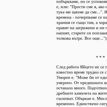
побъркваме, но се успокоя
е, или: "Прости сме я, ако
тука ми щяхме да сме...". 
времена - почерпваме се н
храним се също там, а хор
правят на загрижени и ни г
напият, старите си поплакв
толкова вътре. Все още...")
* * *
След работа Яйцето не се 
известно време трудно се с
Уморен е. "Може би от едн
умерено. От предишната ж
останало много. Подготвен 
дребните камъчета на жите
съсипват. Объркан е. Мисл
временно. Единствено сигу