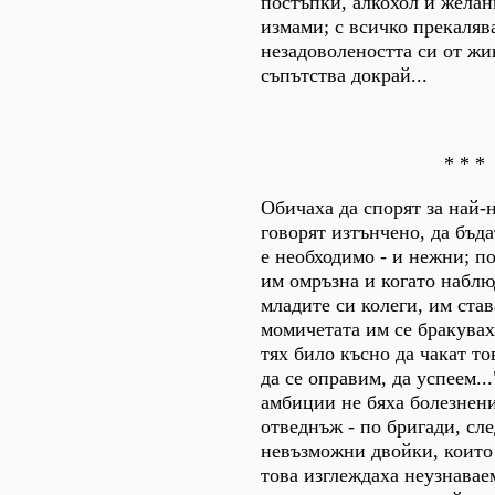
постъпки, алкохол и желан
измами; с всичко прекаляв
незадоволеността си от жив
съпътства докрай...
* * *
Обичаха да спорят за най-
говорят изтънчено, да бъда
е необходимо - и нежни; п
им омръзна и когато наблю
младите си колеги, им ста
момичетата им се бракувах
тях било късно да чакат то
да се оправим, да успеем...
амбиции не бяха болезнени
отведнъж - по бригади, сл
невъзможни двойки, които
това изглеждаха неузнавае