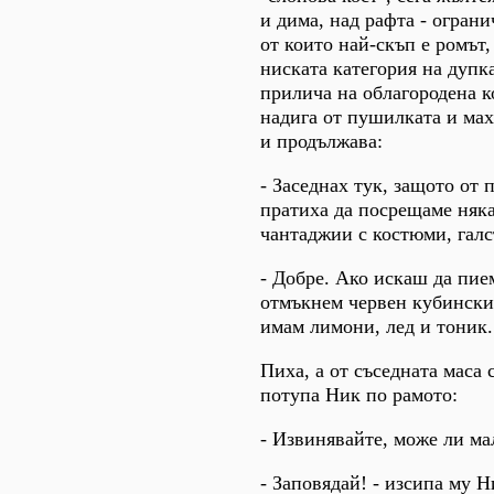
и дима, над рафта - огран
от които най-скъп е ромът
ниската категория на дуп
прилича на облагородена 
надига от пушилката и мах
и продължава:
- Заседнах тук, защото от
пратиха да посрещаме няк
чантаджии с костюми, галс
- Добре. Ако искаш да пие
отмъкнем червен кубински
имам лимони, лед и тоник.
Пиха, а от съседната маса 
потупа Ник по рамото:
- Извинявайте, може ли ма
- Заповядай! - изсипа му 