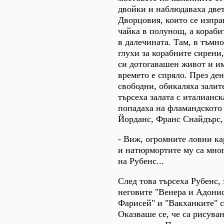
двойки и наблюдаваха двет
Дворцовия, които се изпра
чайка в полунощ, а кораби
в далечината. Там, в тъмно
глухи за корабните сирени,
си дотогавашен живот и им
времето е спряло. През ден
свободни, обикаляха залит
търсеха залата с италианск
попадаха на фламандското 
Йорданс, Франс Снайдърс, 
- Виж, огромните ловни к
и натюрмортите му са мног
на Рубенс...
След това търсеха Рубенс, 
неговите "Венера и Адони
Фарисей" и "Вакханките" 
Оказваше се, че са рисува