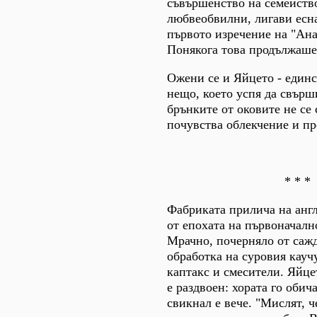
съвършенство на семейство
любвеобвилни, лигави есн
първото изречение на "Ана
Понякога това продължаше 
Ожени се и Яйцето - един
нещо, което успя да свърш
брънките от оковите не се 
почувства облекчение и п
* * *
Фабриката прилича на анг
от епохата на първоначалн
Мрачно, почерняло от сажди
обработка на суровия кауч
каптакс и смесители. Яйце
е раздвоен: хората го обича
свикнал е вече. "Мислят, 