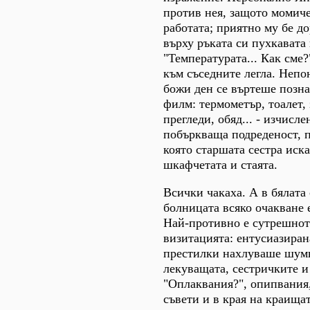
против нея, защото момиче
работата; приятно му бе д
върху ръката си пухкавата
"Температурата... Как сме
към съседните легла. Непо
божи ден се въртеше позна
филм: термометър, тоалет, 
прегледи, обяд... - изчисл
побъркваща подреденост, п
която старшата сестра иск
шкафчетата и стаята.
Всички чакаха. А в бялата
болницата всяко очакване 
Най-противно е сутрешнот
визитацията: ентусиазиран
престилки нахлуваше шумн
лекуващата, сестричките и
"Оплаквания?", опипвания,
съвети и в края на краища