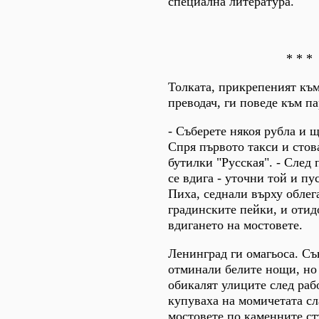
специална литература.
* * *
Толката, прикрепеният към
преводач, ги поведе към па
- Съберете някоя рубла и щ
Спря първото такси и стов
бутилки "Русская". - След
се вдига - уточни той и пу
Пиха, седнали върху облег
градинските пейки, и отид
вдигането на мостовете.
Ленинград ги омагьоса. Съ
отминали белите нощи, но
обикалят улиците след раб
купуваха на момичетата сл
мостовете по каменните ст