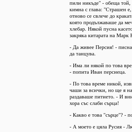
пили никъде" - обеща той,
кимна с глава: "Страшен е,
отново се свлече до крака
която продължаваше да меч
хлебар. Някой пусна касет
закряка китарата на Марк
- Да живее Персия! - писн
да танцува.
- Има ли някой по това вр
- попита Иван персиеца.
- По това време никой, изв
чаши за всички, но ще я н
раздаваше питието. - И вни
хора със слаби сърца!
- Какво е това "сърце"? - 
- А моето е цяла Русия - 