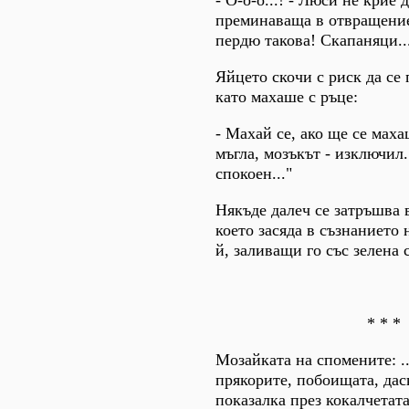
преминаваща в отвращение.
пердю такова! Скапаняци..
Яйцето скочи с риск да се 
като махаше с ръце:
- Махай се, ако ще се маха
мъгла, мозъкът - изключил.
спокоен..."
Някъде далеч се затръшва 
което засяда в съзнанието 
й, заливащи го със зелена 
* * *
Мозайката на спомените: ..
прякорите, побоищата, дас
показалка през кокалчетата