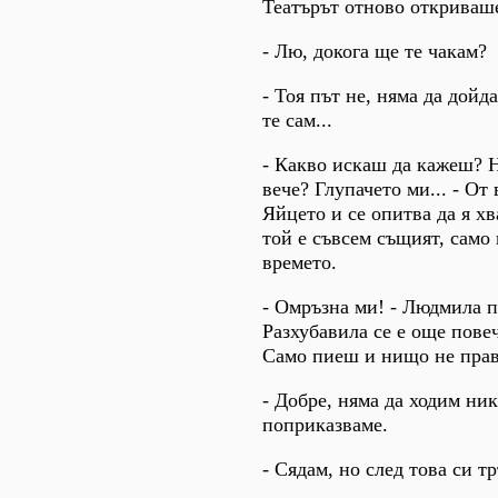
Театърът отново откриваше
- Лю, докога ще те чакам?
- Тоя път не, няма да дойд
те сам...
- Какво искаш да кажеш? 
вече? Глупачето ми... - От 
Яйцето и се опитва да я хв
той е съвсем същият, само 
времето.
- Омръзна ми! - Людмила п
Разхубавила се е още повеч
Само пиеш и нищо не прав
- Добре, няма да ходим ни
поприказваме.
- Сядам, но след това си т