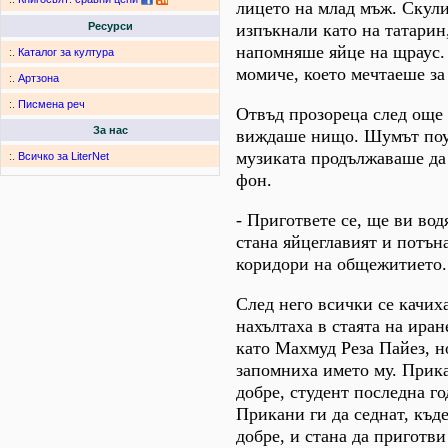
лицето на млад мъж. Скули
изпъкнали като на татарин,
Ресурси
напомняше яйце на щраус. 
:.
Каталог за култура
момиче, което мечтаеше за
:.
Артзона
:.
Писмена реч
Отвъд прозореца след още 
За нас
виждаше нищо. Шумът поу
музиката продължаваше да
:.
Всичко за LiterNet
фон.
- Пригответе се, ще ви вод
стана яйцеглавият и потън
коридори на общежитието.
След него всички се качих
нахълтаха в стаята на иран
като Махмуд Реза Пайез, 
запомниха името му. Прик
добре, студент последна г
Прикани ги да седнат, къде
добре, и стана да приготви