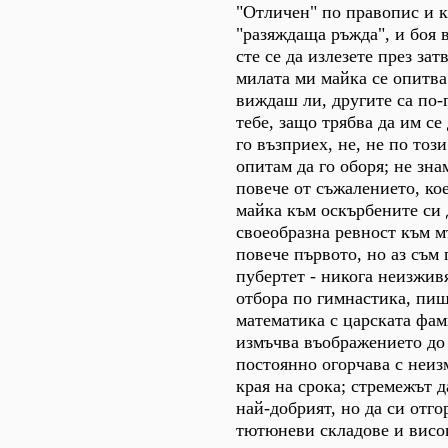
"Отличен" по правопис и к
"разяждаща ръжда", и боя 
сте се да излезете през зат
милата ми майка се опитва
виждаш ли, другите са по-
тебе, защо трябва да им се
го възприех, не, не по този
опитам да го оборя; не зна
повече от съжалението, ко
майка към оскърбените си 
своеобразна ревност към м
повече първото, но аз съм
пубертет - никога неизжив
отбора по гимнастика, пищ
математика с царската фам
измъчва въображението до
постоянно огорчава с неиз
края на срока; стремежът д
най-добрият, но да си отго
тютюневи складове и висо