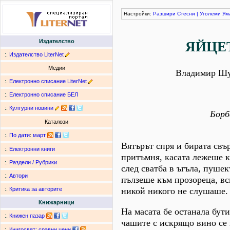
Настройки:
Разшири
Стесни
|
Уголеми
Ум
Издателство
ЯЙЦЕ
:.
Издателство LiterNet
Медии
Владимир Ш
:.
Електронно списание LiterNet
:.
Електронно списание БЕЛ
:.
Културни новини
Борб
Каталози
:.
По дати
:
март
Вятърът спря и бирата свъ
:.
Електронни книги
притъмня, касата лежеше к
:.
Раздели / Рубрики
след сватба в ъгъла, пуше
:.
Автори
пълзеше към прозореца, вс
никой никого не слушаше.
:.
Критика за авторите
Книжарници
На масата бе останала бут
:.
Книжен пазар
чашите с искрящо вино се
:.
Книгосвят: сравни цени