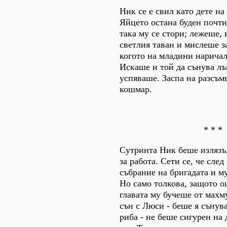
Ник се е свил като дете на
Яйцето остана буден почт
така му се стори; лежеше, 
светлия таван и мислеше з
когото на младини нарича
Искаше и той да сънува лъ
успяваше. Заспа на разсъм
кошмар.
* * *
Сутринта Ник беше излязъл
за работа. Сети се, че сле
събрание на бригадата и м
Но само толкова, защото о
главата му бучеше от махм
сън с Люси - беше я сънува
риба - не беше сигурен на 