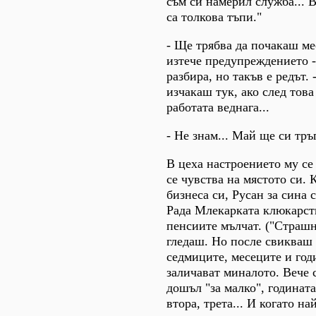
съм си намерил служба... 
са толкова тъпи."
- Ще трябва да почакаш ме
изтече предупреждението -
разбира, но такъв е редът.
изчакаш тук, ако след това
работата веднага...
- Не знам... Май ще си тръ
В цеха настроението му се
се чувства на мястото си. 
бизнеса си, Русан за сина 
Рада Млекарката клюкарст
пенсиите мълчат. ("Страшн
гледаш. Но после свикваш -
седмиците, месеците и год
заличават миналото. Вече с
дошъл "за малко", годинат
втора, трета... И когато на