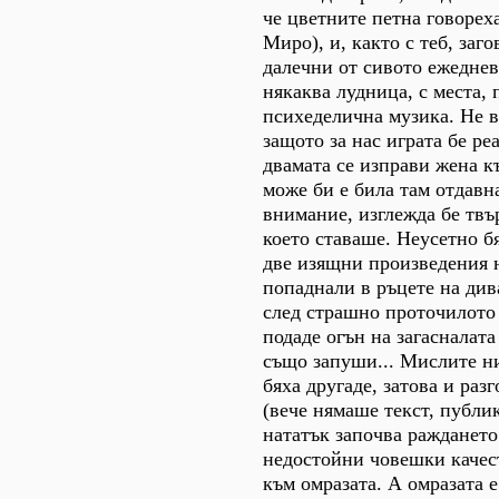
че цветните петна говореха
Миро), и, както с теб, заг
далечни от сивото ежеднев
някаква лудница, с места,
психеделична музика. Не 
защото за нас играта бе ре
двамата се изправи жена к
може би е била там отдавн
внимание, изглежда бе твър
което ставаше. Неусетно б
две изящни произведения 
попаднали в ръцете на дива
след страшно проточилото
подаде огън на загасналата
също запуши... Мислите н
бяха другаде, затова и раз
(вече нямаше текст, публик
нататък започва раждането
недостойни човешки качест
към омразата. А омразата е