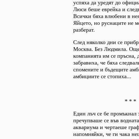
успяха да уредят до офици
Люси беше еврейка и след
Всички бяха влюбени в не
Яйцето, но руснаците не м
разберат.
След няколко дни се прибр
Москва. Без Людмила. Още
компанията им се пръсна, 
забравиха, че бяха следвал
спомените и бъдещите амб
амбициите се стопиха...
* * *
Един лъч се бе промъкнал 
пречупваше се във водната
аквариума и чертаеше граф
напомняйки, че ги чака не