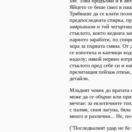
зле. Това продължи и в авт
Яйцето се беше свил в паш
Трябваше да се клати поло
предпоследната спирка, пр
замръзнали и той чегърташ
стъклото, които веднага за
парното заработи, по спир
хора за първата смяна. От
се изпотиха и капчици вод
надолу; някой нервно изтр
стъклото пред себе си и н
прелитащия пейзаж отвън, 
детайли.
Младият човек до вратата 
може да се обърне или при
мечтае: за екзотичните то
с палми, синя лагуна, бяла
много и различни... Не, по
("Последвалият удар не бе