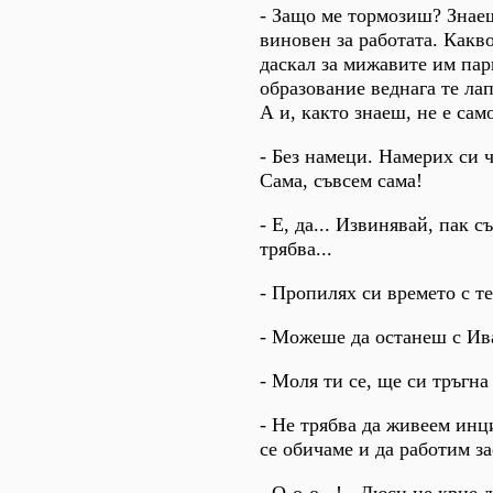
- Защо ме тормозиш? Знаеш
виновен за работата. Какво
даскал за мижавите им пар
образование веднага те ла
А и, както знаеш, не е сам
- Без намеци. Намерих си ч
Сама, съвсем сама!
- Е, да... Извинявай, пак с
трябва...
- Пропилях си времето с те
- Можеше да останеш с Ива
- Моля ти се, ще си тръгна
- Не трябва да живеем инц
се обичаме и да работим за
- О-о-о...! - Люси не крие 