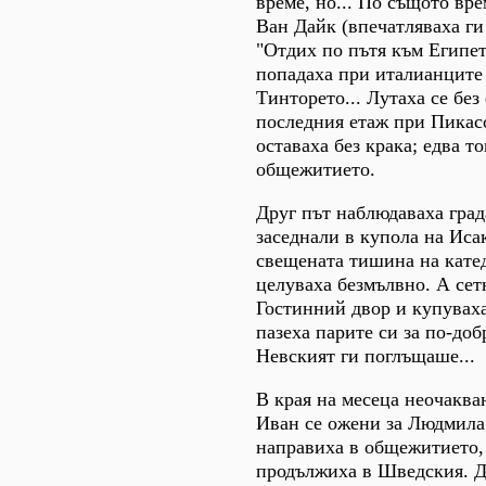
време, но... По същото вр
Ван Дайк (впечатляваха ги
"Отдих по пътя към Египет"
попадаха при италианците 
Тинторето... Лутаха се без
последния етаж при Пикасо
оставаха без крака; едва т
общежитието.
Друг път наблюдаваха град
заседнали в купола на Иса
свещената тишина на катед
целуваха безмълвно. А сет
Гостинний двор и купувах
пазеха парите си за по-до
Невският ги поглъщаше...
В края на месеца неочакван
Иван се ожени за Людмила
направиха в общежитието, 
продължиха в Шведския. Д