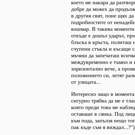
което ме накара да разтво
добре да можех да продъл
в другия свят, поне щях да
подробностите от ненадей
кошмар. В такива моменти
откъде е дошъл ударът, про
блъска в кръста, политаш 
счупени стъкла и късащи с
мъчиш да запечаташ всичк
междувременно е тъмно и к
хоризонтално вече, а пром
положението си, летят раз
от улицата...
Интересно защо в момента 
сигурно трябва да ме е тла
която преди това ме наблю
оставаше в сянка. Под лиц
към пода, запълзя нещо то
пак къде съм я виждал...?")