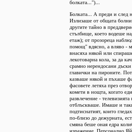
болката...")...
Болката... А преди и след н
Излизаше от общата болни
другите тайно в преддвери
стълбище, което водеше на
етаж); от прозореца наблю
помощ" вдясно, а вляво - м
внасяха някой или спираше
лекотоварна кола, за да ка
срамно нерендосани дъски
главички на пироните. Пот
казваше някой и пъхаше фа
фасовете летяха през отво
комети в нощта, когато ед
развлечение - телевизията 
отблъскваше. Имаше и так
подтиснатият, които гледах
по-близо до дежурната, ест
смяна беше оная едра коли
изражение. Персонално Я