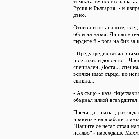
тъмната течност в чашата. 
Русия и България! - и изпр
дъно.
Отпиха и останалите, след 
облегна назад. Дишаше теж
гърдите й - рога на бик за 
- Предупредих ви да внима
и се захили доволно. - Чая
специален. Доста... специа
всички имат сърца, но неп
свикнал.
- Аз също - каза яйцеглави
обърнал някой втвърдител 
Преди да тръгнат, разгледа
иранеца - на арабски и анг
"Нашите се четат отзад на
наляво" - нареждаше Махму