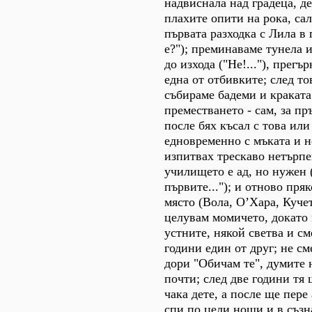
надвиснала над градеца, д
плахите опити на рока, сал
първата разходка с Лила в 
е?"); преминаваме тунела и
до изхода ("Не!..."), прегъ
една от отбивките; след то
събираме бадеми и краката
преместването - сам, за пр
после бях късал с това или
едновременно с мъката и н
изпитвах трескаво нетърпе
училището е ад, но нужен 
първите..."); и отново пряк
място (Вола, О’Хара, Кучето
целувам момичето, докато
устните, някой светва и с
години един от друг; не см
дори "Обичам те", думите 
почти; след две години тя
чака дете, а после ще пере
спи по цели нощи и в съзн