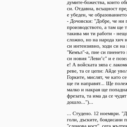
думите-божества, които об
си. Отдавна, всъщност пре
е убеден, че образованиет
- Дочовски: "Добре, че ни 
производството, а там ще те
такива ми ти работи - нещо
сложно, но на народа хич 
си интензивно, ходи си на 
"Кемъл"-а, пие си пиенето 
си новия "Леви’с" и е позе
е! А войската зяпа с лаком
реве, та се цепи: Айде увол
Горките, мислят, че като с
ще ги направят... Ще поле
малко и накрая ще попадна
фрезата, та има да се чудят
дошло...")...
... Студено. 12 ноември. "
голи, дъските, боядисани 
"слонова кост", сега жълте