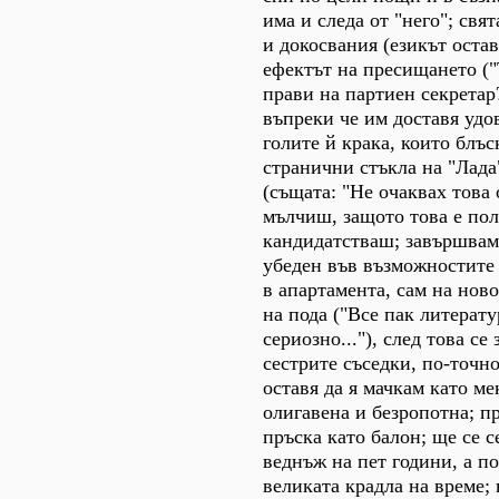
има и следа от "него"; свя
и докосвания (езикът остава
ефектът на пресищането ("
прави на партиен секретар?
въпреки че им доставя удо
голите й крака, които блъс
странични стъкла на "Лада
(същата: "Не очаквах това 
мълчиш, защото това е пол
кандидатстваш; завършвам
убеден във възможностите 
в апартамента, сам на ново
на пода ("Все пак литерату
сериозно..."), след това се
сестрите съседки, по-точно
оставя да я мачкам като ме
олигавена и безропотна; пр
пръска като балон; ще се с
веднъж на пет години, а пос
великата крадла на време; 