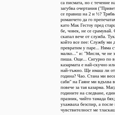
са писмата, но с течение н
загубва очертания ("Привет
се правиш на 2 и ½? Тряб
романчето да го препечат
като Мак Гестоу пред ста
бе, човек, не се срамувай.
скапал вече от служба. Ту
който все пее: Службу ми д
превратим у паре... Няма 
малко..." и: "Мисля, че не 
пиша. Още... Сигурно по в
казармата е най-скучно ил
най-тъжно. Ще имаш ли от
година? Чао. Стана ми вес
саби" на Гаяне ми вдъхва 
повече за тая казарма. Маг
годините на следване, еди
празник, чийто тамада бях
ухажваха безспир, а после
чувствителност ме тласка