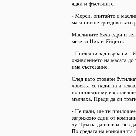
ядки и фъстъците.
- Мерси, опитайте и масли
маса пиеше гроздова като 
Маслините бяха едри и зел
мезе за Ник и Яйцето.
- Погледни зад гърба си -
оживлението на масата до т
има състезание.
След като стовари бутилкат
човекът се надигна и тежко
но погледът му изоставаше
мълчаха. Преди да си тръгн
- Не пали, ще ти прилошее 
загрижено един от компани
чу. Тръгна да излиза, без д
По средата на конюшнята 