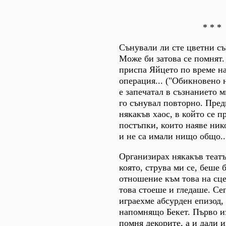
* * *
Сънували ли сте цветни съ
Може би затова се помнят.
приспа Яйцето по време на
операция... ("Обикновено н
е запечатал в съзнанието м
го сънувал повторно. Пред
някакъв хаос, в който се п
постъпки, които наяве ник
и не са имали нищо общо..
Организирах някакъв теат
която, струва ми се, беше 
отношение към това на сце
това стоеше и гледаше. Сег
играехме абсурден епизод,
напомнящо Бекет. Първо из
помня декорите, а и дали 