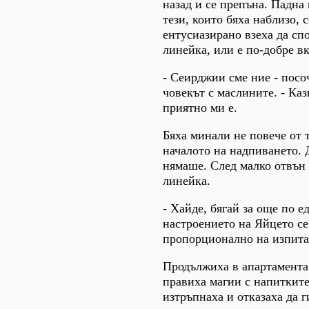
назад и се препъна. Падна 
тези, които бяха наблизо, 
ентусиазирано взеха да сп
линейка, или е по-добре в
- Сеирджии сме ние - посо
човекът с маслините. - Каз
приятно ми е.
Бяха минали не повече от 
началото на надпиването. 
нямаше. След малко отвън 
линейка.
- Хайде, бягай за още по е
настроението на Яйцето с
пропорционално на изпитат
Продължиха в апартамента.
правиха магии с напитките
изтръпнаха и отказаха да г