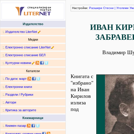
Настройки:
Разшири
Стесни
|
Уголеми
Ум
Издателство
ИВАН КИР
:.
Издателство LiterNet
ЗАБРАВЕ
Медии
:.
Електронно списание LiterNet
Владимир Ш
:.
Електронно списание БЕЛ
:.
Културни новини
Каталози
Книгата с
:.
По дати
:
март
"избрано"
:.
Електронни книги
на Иван
:.
Раздели / Рубрики
Кирилов
излиза
:.
Автори
под
:.
Критика за авторите
Книжарници
:.
Книжен пазар
:.
Книгосвят: сравни цени