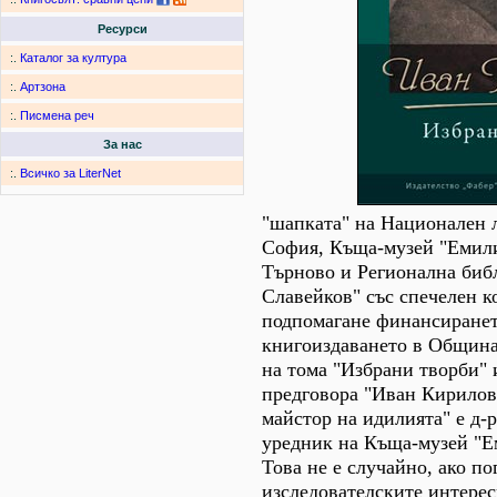
Ресурси
:.
Каталог за култура
:.
Артзона
:.
Писмена реч
За нас
:.
Всичко за LiterNet
"шапката" на Национален 
София, Къща-музей "Емили
Търново и Регионална библ
Славейков" със спечелен к
подпомагане финансиранет
книгоиздаването в Община
на тома "Избрани творби" 
предговора "Иван Кирилов 
майстор на идилията" е д-р
уредник на Къща-музей "Е
Това не е случайно, ако по
изследователските интерес