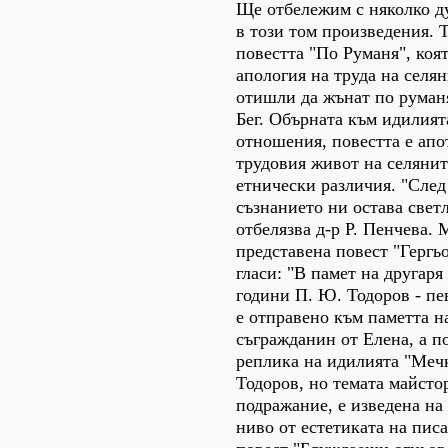
Ще отбележим с няколко д
в този том произведения. Т
повестта "По Руманя", коя
апология на труда на селян
отишли да жънат по руман
Бег. Обърната към идилият
отношения, повестта е апо
трудовия живот на селяните
етнически различия. "След
съзнанието ни остава светл
отбелязва д-р Р. Пенчева.
представена повест "Гергь
гласи: "В памет на другаря
години П. Ю. Тодоров - пе
е отправено към паметта н
съгражданин от Елена, а по
реплика на идилията "Меч
Тодоров, но темата майстор
подражание, е изведена на
ниво от естетиката на писа