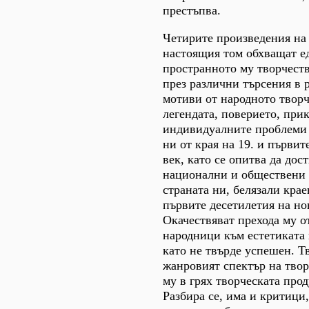
престъпва.
Четирите произведения на
настоящия том обхващат ед
пространното му творчеств
през различни търсения в р
мотиви от народното творч
легендата, поверието, прик
индивидуалните проблеми 
ни от края на 19. и първит
век, като се опитва да дос
национални и обществени
страната ни, белязали кра
първите десетилетия на но
Окачествяват прехода му о
народници към естетиката 
като не твърде успешен. Т
жанровият спектър на твор
му в грях творческата прод
Разбира се, има и критици,