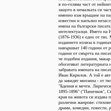
в по-голяма част от нейнит
защото в немалката си час
именно към връщане на па
известни и напълно незас
имена на български писате
интелектуалци. Името на 
(1876-1936) е едно от тях. 
изданието излиза в годинат
навършват 140 години от 
години от смъртта на писа
че подобни издания, макар 
обогатяват литературната 
забравата имената на писат
Иван Кирилов. А той е авт
да завидят мнозина - от т
"Бдения и мечти. Лирическ
1895-1896" ("Паничков", С
края на живота си издава п
различни жанрове: стихове
драми, комедии, повести, 