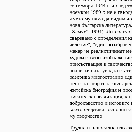
септември 1944 г. и след то
ноември 1989 г. не е твърд
името му няма да видим до
нова българска литература. 
"Хемус", 1994). Литератур
свързвано с определения к
явление", "един позабравен
макар че реалистичният ме
художествено изображение 
присъстващия в творчеств
аналитичната уводна стати
разкрива многостранно ед
непознат образ на българск
житейска биография и про
писателска реализация, ка
добросъвестно и неговите 
които очертават основни с
му творчество.
Трудна и непосилна изглежд