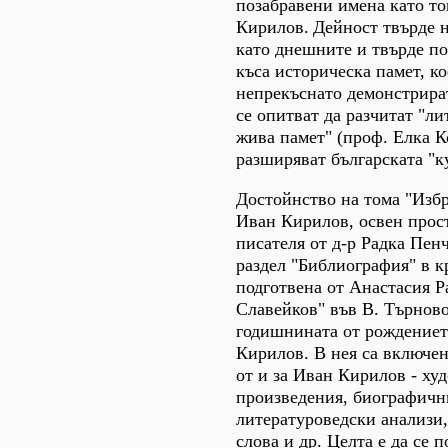
позабравени имена като то
Кирилов.
Дейност твърде 
като днешните и твърде по
къса историческа памет, ко
непрекъснато демонстрира
се опитват да разчитат "ли
жива памет" (проф. Елка К
разширяват българската "к
Достойнство на тома "Изб
Иван Кирилов, освен прос
писателя от д-р Радка Пенч
раздел "Библиография" в кр
подготвена от Анастасия Ра
Славейков" във В. Търново
годишнината от рождениет
Кирилов. В нея са включе
от и за Иван Кирилов - ху
произведения, биографичн
литературоведски анализи
слова и др. Целта е да се 