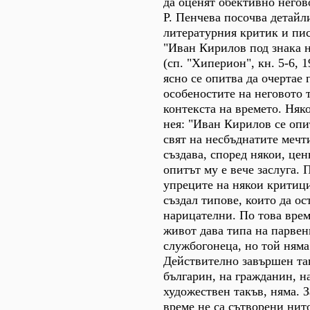
да оценят обективно негов
Р. Пенчева посочва детайли
литературния критик и пи
"Иван Кирилов под знака н
(сп. "Хиперион", кн. 5-6, 19
ясно се опитва да очертае 
особеностите на неговото 
контекста на времето. Няко
нея: "Иван Кирилов се опи
свят на несбъднатите мечти
създава, според някои, цен
опитът му е вече заслуга. 
упреците на някои критици 
създал типове, които да ос
нарицателни. По това вре
живот дава типа на парве
службогонеца, но той няма
Действително завършен та
българин, на гражданин, н
художествен такъв, няма. 
време не са сътворени нит