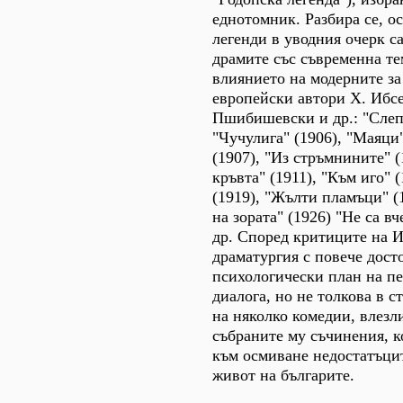
еднотомник. Разбира се, о
легенди в уводния очерк с
драмите със съвременна те
влиянието на модерните за
европейски автори Х. Ибсе
Пшибишевски и др.: "Слеп
"Чучулига" (1906), "Маяци
(1907), "Из стръмнините" (
кръвта" (1911), "Към иго" 
(1919), "Жълти пламъци" (
на зората" (1926) "Не са в
др. Според критиците на 
драматургия с повече дост
психологически план на п
диалога, но не толкова в с
на няколко комедии, влезли
събраните му съчинения, к
към осмиване недостатъци
живот на българите.