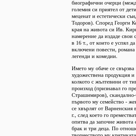
биографични очерци (межд
големия си приятел от дет
меценат и естетически съ
Тодоров). Според Георги 
края на живота си Ив. Кир
намерение да издаде свои 
в 16 т., от които е успял д
включени повести, романа 
легенди и комедии.
Името му обаче се свързва 
художествена продукция и 
колкото с жълтевини от ти
произход (признавал го пр
Страшимиров), скандално-
първото му семейство - же
се хвърлят от Варненския 
г., след което го преместв
опитва да започне живота 
брак и три деца. По отнош
творчеството му критиката