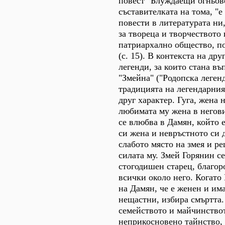
повест "Блуждаещи огньове
съставителката на тома, "е
повести в литературата ни
за твореца и творчеството 
патриархално общество, по
(с. 15). В контекста на дру
легенди, за които стана въ
"Змейна" ("Родопска легенд
традицията на легендарния
друг характер. Гуга, жена 
любимата му жена в негови
се влюбва в Дамян, който 
си жена и невръстното си д
слабото място на змея и р
силата му. Змей Горянин с
стогодишен старец, благор
всички около него. Когато 
на Дамян, че е женен и има
нещастни, избира смъртта. 
семейството и майчинствот
неприкосновено тайнство, 