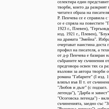
селектира един представит
творби, които да разкрият
читател образа на писател
Р. Пенчева се е справила с
се е спряла на повестите "
1923 г., Плевен), "Гергьовд
изд. 1921 г., Плевен), "Бл
на драмата "Змейна". Избр
очертават наистина доста 
профил на писателя, а тех
от д-р Пенчева е базиран н
събраните му съчинения от
предговора освен тях са ра
възлови за автора творби 
романа "Габарите" (I изд. 1
влязъл във II т. от съчине
"Любов и дълг" (с подзагл
легенда"), "Дарба и завист"
"Осоговска легенда") - вклю
съчиненията, заедно със "З
"Родопска легенда"), избра