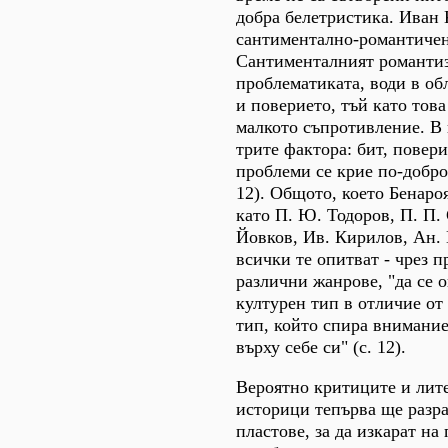
добра белетристика. Иван
сантиментално-романтичен
Сантименталният романти
проблематиката, води в об
и поверието, тъй като това
малкото съпротивление. В
трите фактора: бит, повер
проблеми се крие по-доброт
12). Общото, което Бенаро
като П. Ю. Тодоров, П. П.
Йовков, Ив. Кирилов, Ан. 
всички те опитват - чрез п
различни жанрове, "да се 
културен тип в отличие от
тип, който спира внимани
върху себе си" (с. 12).
Вероятно критиците и лит
историци тепърва ще разр
пластове, за да изкарат на