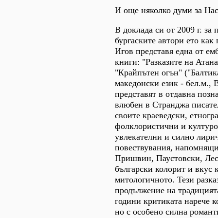
И още няколко думи за Нас
В доклада си от 2009 г. за 
бургаските автори ето как
Игов представя една от ем
книги: "Разказите на Атан
"Крайпътен огън" ("Балтик
македонски език - бел.м., 
представят в отдавна позн
влюбен в Странджа писате
своите краеведски, етногр
фолклористични и културо
увлекателни и силно лири
повествувания, напомнящ
Пришвин, Паустовски, Леск
български колорит и вкус 
митологичното. Тези разка
продължение на традицията
години критиката нарече к
но с особено силна романт