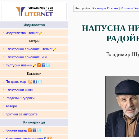
Настройки:
Разшири
Стесни
|
Уголеми
Ум
Издателство
НАПУСНА НИ
:.
Издателство LiterNet
РАДОЙ
Медии
:.
Електронно списание LiterNet
Владимир Ш
:.
Електронно списание БЕЛ
:.
Културни новини
Каталози
:.
По дати
:
март
:.
Електронни книги
:.
Раздели / Рубрики
:.
Автори
:.
Критика за авторите
Книжарници
:.
Книжен пазар
:.
Книгосвят: сравни цени