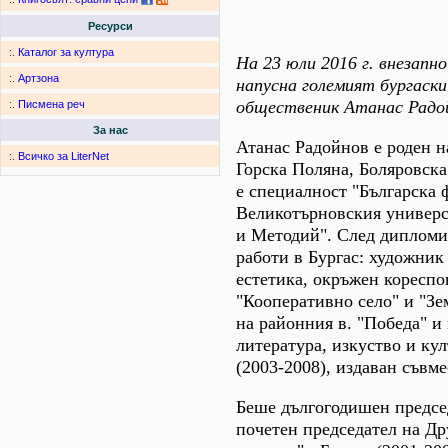
Ресурси
:.
Каталог за култура
На 23 юли 2016 г. внезапно
:.
Артзона
напусна големият бургаски
общественик Атанас Радо
:.
Писмена реч
За нас
Атанас Радойнов е роден на 
:.
Всичко за LiterNet
Горска Поляна, Боляровск
е специалност "Българска 
Великотърновския универс
и Методий". След дипломи
работи в Бургас: художни
естетика, окръжен кореспо
"Кооперативно село" и "Зе
на районния в. "Победа" и 
литература, изкуство и ку
(2003-2008), издаван съвм
Беше дългогодишен председ
почетен председател на Др