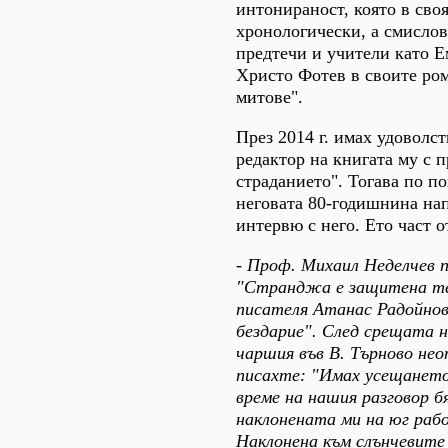
интонираност, която в своя
хронологически, а смислов
предтечи и учители като 
Христо Фотев в своите ро
митове".
През 2014 г. имах удоволст
редактор на книгата му с 
страданието". Тогава по по
неговата 80-годишнина на
интервю с него. Ето част о
- Проф. Михаил Неделчев п
"Странджа е защитена т
писателя Атанас Радойнов
бездарие". След срещата 
чаршия във В. Търново не
писахте: "Имах усещането
време на нашия разговор 
наклонената ми на юг раб
Наклонена към слънчевите