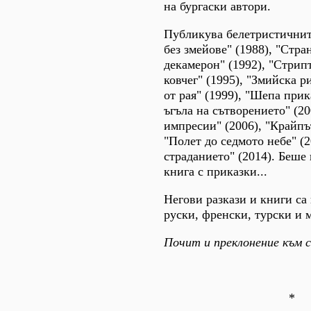
на бургаски автори.
Публикува белетристичнит
без змейове" (1988), "Стр
декамерон" (1992), "Стрип
ковчег" (1995), "Змийска ри
от рая" (1999), "Шепа прик
ъгъла на сътворението" (2
импресии" (2006), "Крайпът
"Полет до седмото небе" (
страданието" (2014). Беше 
книга с приказки...
Негови разкази и книги са
руски, френски, турски и 
Почит и преклонение към 
*