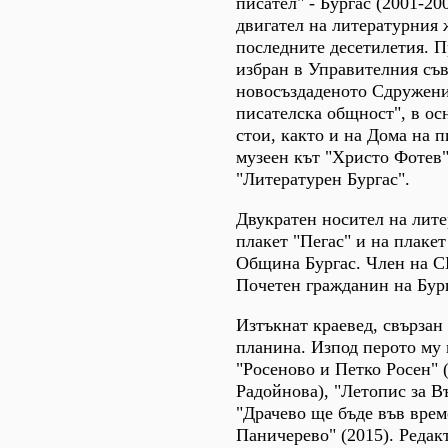
писател" - Бургас (2001-20
двигател на литературния 
последните десетилетия. П
избран в Управителния съв
новосъздаденото Сдружени
писателска общност", в ос
стои, както и на Дома на п
музеен кът "Христо Фотев"
"Литературен Бургас".
Двукратен носител на лите
плакет "Пегас" и на плакет
Община Бургас. Член на С
Почетен гражданин на Бург
Изтъкнат краевед, свързан
планина. Изпод перото му 
"Росеново и Петко Росен" 
Радойнова), "Летопис за В
"Драчево ще бъде във врем
Паничерево" (2015). Редак