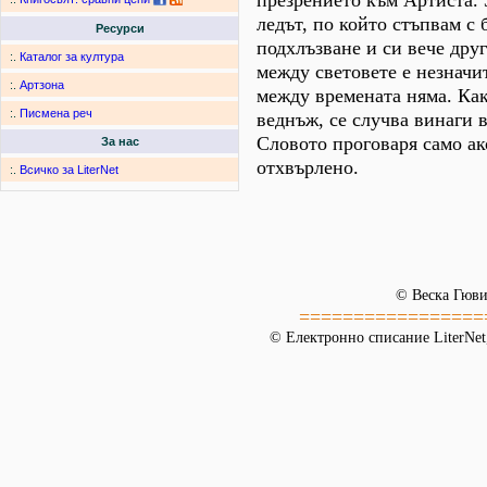
презрението към Артиста. 
ледът, по който стъпвам с 
Ресурси
подхлъзване и си вече дру
:.
Каталог за култура
между световете е незначи
:.
Артзона
между времената няма. Как
:.
Писмена реч
веднъж, се случва винаги в
Словото проговаря само ак
За нас
отхвърлено.
:.
Всичко за LiterNet
© Веска Гюви
=================
© Електронно списание LiterNet,