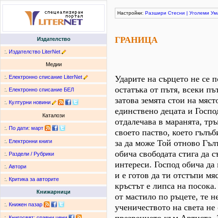
Настройки:
Разшири
Стесни
|
Уголеми
Ум
ГРАНИЦА
Издателство
:.
Издателство LiterNet
Медии
:.
Електронно списание LiterNet
Ударите на сърцето не се п
остатъка от пътя, всеки пъ
:.
Електронно списание БЕЛ
затова земята стои на мяст
:.
Културни новини
единствено децата и Господ
Каталози
отдалечава в маранята, тръ
:.
По дати
:
март
своето паство, което гълъб
за да може Той отново Гъл
:.
Електронни книги
обича свободата стига да с
:.
Раздели / Рубрики
интереси. Господ обича да 
:.
Автори
и е готов да ти отстъпи мя
:.
Критика за авторите
кръстът е липса на посока
Книжарници
от мастило по ръцете, те н
:.
Книжен пазар
ученичеството на света не
:.
Книгосвят: сравни цени