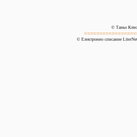
© Таньо Кли
=================
© Електронно списание LiterNet