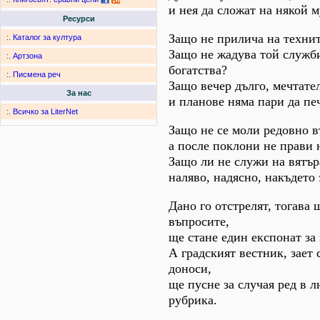
и нея да сложат на някой м
Ресурси
Защо не прилича на технит
:.
Каталог за култура
Защо не жадува той служб
:.
Артзона
богатства?
:.
Писмена реч
Защо вечер дълго, мечтател
За нас
и планове няма пари да печ
:.
Всичко за LiterNet
Защо не се моли редовно в
а после поклони не прави 
Защо ли не служи на вятъра
наляво, надясно, накъдето 
Дано го отстрелят, тогава
въпросите,
ще стане един експонат за
А градският вестник, зает 
доноси,
ще пусне за случая ред в 
рубрика.