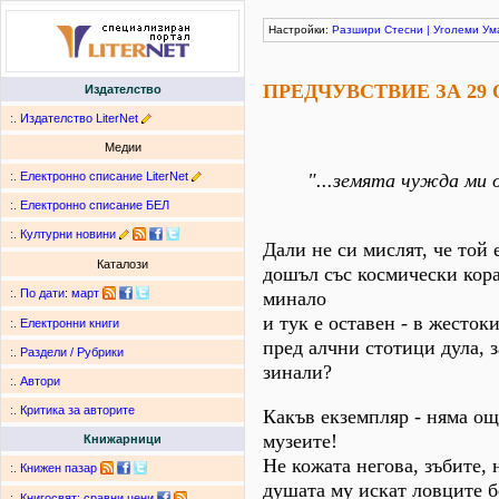
Настройки:
Разшири
Стесни
|
Уголеми
Ум
ПРЕДЧУВСТВИЕ ЗА 29
Издателство
:.
Издателство LiterNet
Медии
:.
Електронно списание LiterNet
"...земята чужда ми 
Явор
:.
Електронно списание БЕЛ
:.
Културни новини
Дали не си мислят, че той 
Каталози
дошъл със космически кора
:.
По дати
:
март
минало
и тук е оставен - в жесток
:.
Електронни книги
пред алчни стотици дула,
:.
Раздели / Рубрики
зинали?
:.
Автори
:.
Критика за авторите
Какъв екземпляр - няма ощ
музеите!
Книжарници
Не кожата негова, зъбите, 
:.
Книжен пазар
душата му искат ловците б
:.
Книгосвят: сравни цени