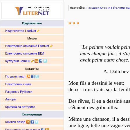
Настройки:
Разшири
Стесни
|
Уголеми
Ум
* * *
Издателство
:.
Издателство LiterNet
Медии
:.
Електронно списание LiterNet
"Le peintre voulait pein
mais chaque fois, il s'a
:.
Електронно списание БЕЛ
avait peint autre chose.
:.
Културни новини
Каталози
A. Daltchev
:.
По дати
:
март
Mon fils a dessiné le vent:
:.
Електронни книги
deux - trois traits sur la feuil
:.
Раздели / Рубрики
:.
Автори
Des rêves, il en a dessiné aus
c'étaient des gribouillis.
:.
Критика за авторите
Книжарници
Même une chanson, il a dess
:.
Книжен пазар
une ligne, telle une vague vers
:.
Книгосвят: сравни цени