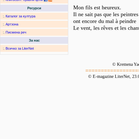
Mon fils est heureux.
Ресурси
Il ne sait pas que les peintres
:.
Каталог за култура
ont encore du mal à peindre
:.
Артзона
Le vent, les rêves et les chan
:.
Писмена реч
За нас
:.
Всичко за LiterNet
© Kremena Ya
=================
© E-magazine LiterNet, 23.