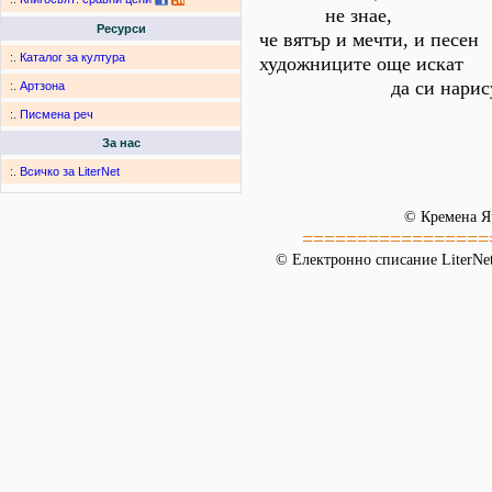
не знае,
Ресурси
че вятър и мечти, и песен
:.
Каталог за култура
художниците още искат
да си нарисув
:.
Артзона
:.
Писмена реч
За нас
:.
Всичко за LiterNet
© Кремена Я
=================
© Електронно списание LiterNet