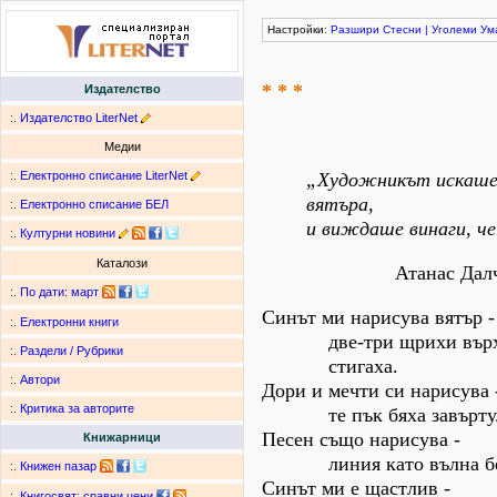
Настройки:
Разшири
Стесни
|
Уголеми
Ум
* * *
Издателство
:.
Издателство LiterNet
Медии
:.
Електронно списание LiterNet
„Художникът искаше 
вятъра,
:.
Електронно списание БЕЛ
и виждаше винаги, че
:.
Културни новини
Каталози
Атанас Дал
:.
По дати
:
март
Синът ми нарисува вятър -
:.
Електронни книги
две-три щрихи върху
:.
Раздели / Рубрики
стигаха.
:.
Автори
Дори и мечти си нарисува 
:.
Критика за авторите
те пък бяха завърту
Песен също нарисува -
Книжарници
линия като вълна без
:.
Книжен пазар
Синът ми е щастлив -
:.
Книгосвят: сравни цени