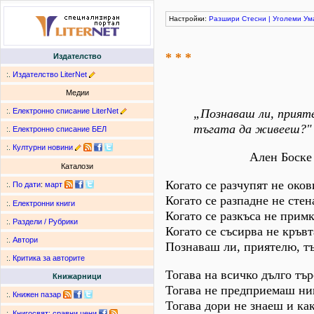
Настройки:
Разшири
Стесни
|
Уголеми
Ум
* * *
Издателство
:.
Издателство LiterNet
Медии
:.
Електронно списание LiterNet
„Познаваш ли, прият
тъгата да живееш?"
:.
Електронно списание БЕЛ
:.
Културни новини
Ален Боске
Каталози
Когато се разчупят не окови
:.
По дати
:
март
Когато се разпадне не стена
:.
Електронни книги
Когато се разкъса не примк
:.
Раздели / Рубрики
Когато се съсирва не кръвта
:.
Автори
Познаваш ли, приятелю, т
:.
Критика за авторите
Тогава на всичко дълго тъ
Книжарници
Тогава не предприемаш ни
:.
Книжен пазар
Тогава дори не знаеш и ка
:.
Книгосвят: сравни цени