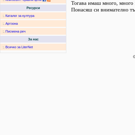
Тогава имаш много, много в
Ресурси
Понасяш си внимателно тъ
:.
Каталог за култура
:.
Артзона
:.
Писмена реч
За нас
:.
Всичко за LiterNet
©