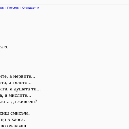
али
|
Потъмни
|
Стандартни
елю,
те, а нервите...
та, а тялото...
ата, а душата ти...
, а мислите...
ъгата да живееш?
рсиш смисъла.
що в хаоса.
кво очакваш.