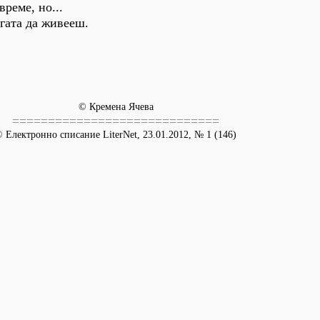
реме, но...
гата да живееш.
© Кремена Ячева
=============================
 Електронно списание LiterNet, 23.01.2012, № 1 (146)