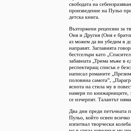
свободата на себеизразява
произведение на Пульо при
детска книга.
Възторжени рецензии за тв
Оня и Другия (Оня е брато
аз можем да ви убедим в до
направят. Заглавията говор
бестселъри като „Спасител
забавната „Трима мъже в е
респектиращ списък е без
написал романите „Презим
половина самота”, „Парагр
яснота на стила му в повес
намери по книжарниците, з
се изчерпят. Талантът ням
Два дни преди петъчната п
Пульо, който освен всичко 
изпитвал творчески колебан
но в сряда изведнъж му про