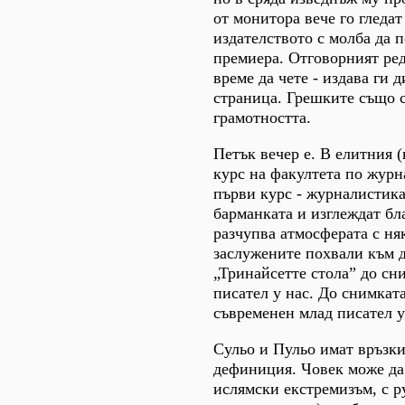
от монитора вече го гледат
издателството с молба да 
премиера. Отговорният ред
време да чете - издава ги 
страница. Грешките също се
грамотността.
Петък вечер е. В елитния (
курс на факултета по журн
първи курс - журналистика
барманката и изглеждат бл
разчупва атмосферата с ня
заслужените похвали към д
„Тринайсетте стола” до сн
писател у нас. До снимкат
съвременен млад писател у 
Сульо и Пульо имат връзки
дефиниция. Човек може да 
ислямски екстремизъм, с р