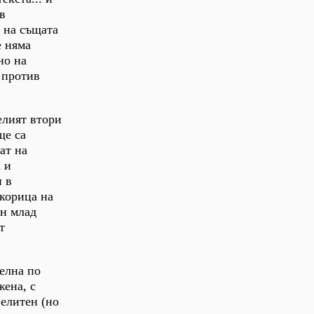
в
к на същата
е няма
но на
 против
елият втори
ще са
ат на
 и
и в
 корица на
ен млад
т
телна по
жена, с
 елитен (но