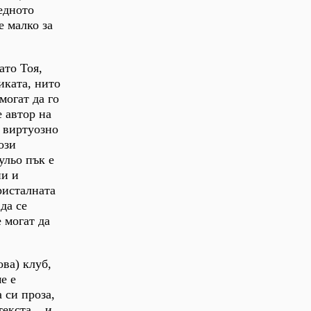
едното
е малко за
ато Тоя,
иката, нито
могат да го
е автор на
а виртуозно
ози
ульо пък е
ни и
ристалната
да се
 могат да
ова) клуб,
е е
 си проза,
екста... и