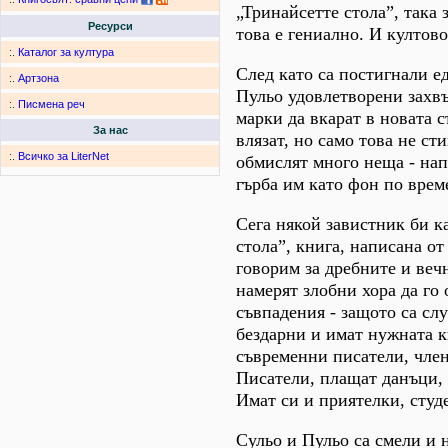
„Тринайсетте стола”, така 
Ресурси
това е гениално. И култово
:.
Каталог за култура
След като са постигнали е
:.
Артзона
Пульо удовлетворени захвъ
:.
Писмена реч
марки да вкарат в новата 
За нас
влязат, но само това не ст
:.
Всичко за LiterNet
обмислят много неща - нап
гърба им като фон по време
Сега някой завистник би к
стола”, книга, написана от
говорим за дребните и ве
намерят злобни хора да го
съвпадения - защото са слу
бездарни и имат нужната к
съвременни писатели, чле
Писатели, плащат данъци, 
Имат си и приятелки, студ
Сульо и Пульо са смели и 