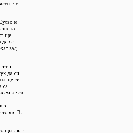
асен, че
Сульо и
ена на
ст ще
 да се
кат зад
.
йсетте
тук да си
ги ще се
а са
всем не са
ите
егория B.
 защитават