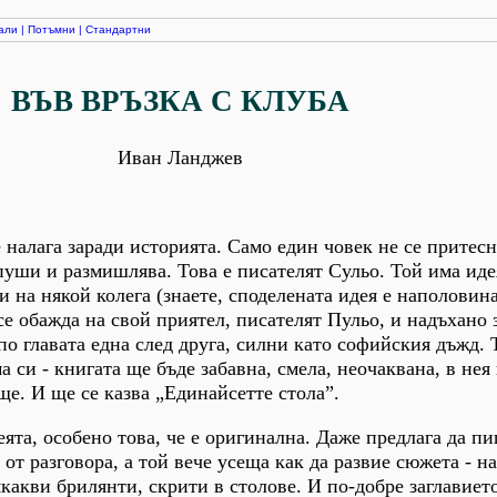
али
|
Потъмни
|
Стандартни
ВЪВ ВРЪЗКА С КЛУБА
Иван Ланджев
 налага заради историята. Само един човек не се притесн
 пуши и размишлява. Това е писателят Сульо. Той има иде
и на някой колега (знаете, споделената идея е наполовин
се обажда на свой приятел, писателят Пульо, и надъхано 
по главата една след друга, силни като софийския дъжд. 
 си - книгата ще бъде забавна, смела, неочаквана, в нея
ще. И ще се казва „Единайсетте стола”.
ята, особено това, че е оригинална. Даже предлага да пи
от разговора, а той вече усеща как да развие сюжета - н
какви брилянти, скрити в столове. И по-добре заглавието