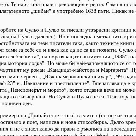
нето. Те наистина правят революция в речта. Само в посл
лагателното „шибан” е употребено 1638 пъти. Никак не 
орбите на Сульо и Пульо са писали утвърдени критици к
вчед на Пульо, далечен). Но в последна сметка нито крит
стойнствата на тези писатели така, както техните книги 
ят сами за себе си и няма как да не са ви познати. Сульо 
ят в леблебията”, на смразяващата антиутопия „1985”, н
дна моторна лодка”. Но може би най-запомнящото се от т
смъртният му роман „Кандидат-майстора и Маргарита”. П
ето ми е червен”, „Южноамерикански психар”, „99 годи
аф 23” и „Наказание и престъпление”. Впечатляваща е к
тта „Пенсионерът и морето”, която отдавна вече не може 
ащото е изчерпана. Но Сульо и Пульо не са. Тези хора не
а почивен ден.
ремиера на „Тринайсетте стола” в елитен (но не чак толк
останало е поет, написва и нова стихосбирка. Дълго врем
ия и не е знаел какво да прави с ръкописа на последната
светва: стеснява полетата във файла на Word, центрира т