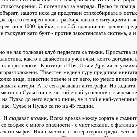
 стихотворения. С потенциал за награда. Пульо ги праща 
побързат, защото иска да представи стихосбирката в петъ
актор е отговорен човек, разбира каква е ситуацията и ч
директно в 1000 бройки, с по 3.5 правописни грешки сред
 тълкуват като бунт - против закостенялата система, а и
но не чак толкова) клуб пердетата са тежки. Присъства ц
алистика, както и двайсетина ученички, които догодина 
 или филология. Критиците Тоя, Оня и Другия се усмихв
агоразположени. Известен медиен гуру представя книгата
колко вица, известни повече и от него, но умело вплетен
вамата автори. А те сега раздават автографи. На задната
имката на Сульо пише, че той е най-успешният съвремен
а на Пульо до него вдясно пише, че и той е най-успешния
нас. Сульо и Пульо са по на 45 години.
. И създават връзки. Всяка връзка между хората е съмни
се свърже с много опасности - с чист кокаин, с фатална 
уската мафия. Или с местните литературни среди. В този