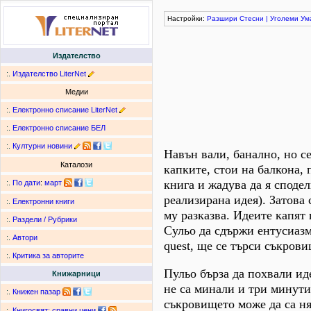
Настройки:
Разшири
Стесни
|
Уголеми
Ум
Издателство
:.
Издателство LiterNet
Медии
:.
Електронно списание LiterNet
:.
Електронно списание БЕЛ
:.
Културни новини
Навън вали, банално, но се
Каталози
капките, стои на балкона,
книга и жадува да я сподел
:.
По дати
:
март
реализирана идея). Затова 
:.
Електронни книги
му разказва. Идеите капят 
:.
Раздели / Рубрики
Сульо да сдържи ентусиазма
:.
Автори
quest, ще се търси съкрови
:.
Критика за авторите
Пульо бърза да похвали иде
Книжарници
не са минали и три минути 
:.
Книжен пазар
съкровището може да са ня
:.
Книгосвят: сравни цени