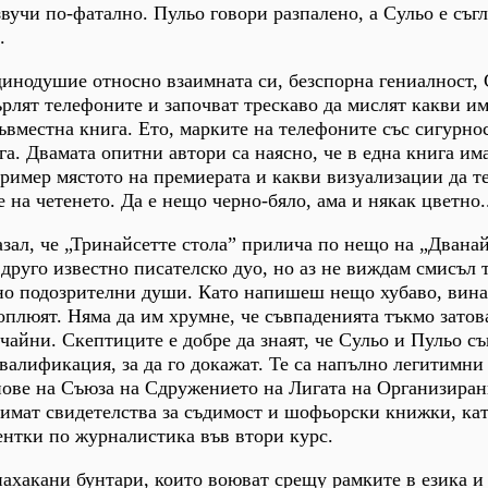
звучи по-фатално. Пульо говори разпалено, а Сульо е съгл
.
динодушие относно взаимната си, безспорна гениалност, 
рлят телефоните и започват трескаво да мислят какви им
съвместна книга. Ето, марките на телефоните със сигурно
ига. Двамата опитни автори са наясно, че в една книга има
ример мястото на премиерата и какви визуализации да те
 на четенето. Да е нещо черно-бяло, ама и някак цветно..
азал, че „Тринайсетте стола” прилича по нещо на „Двана
 друго известно писателско дуо, но аз не виждам смисъл 
чно подозрителни души. Като напишеш нещо хубаво, вина
 оплюят. Няма да им хрумне, че съвпаденията тъкмо затов
чайни. Скептиците е добре да знаят, че Сульо и Пульо съ
валификация, за да го докажат. Те са напълно легитимни
нове на Съюза на Сдружението на Лигата на Организиран
имат свидетелства за съдимост и шофьорски книжки, кат
ентки по журналистика във втори курс.
нахакани бунтари, които воюват срещу рамките в езика и