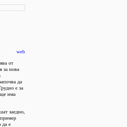
web
ява от
я за нова
а
започва да
Трудно е за
 ще има
шат заедно,
апример
 да е