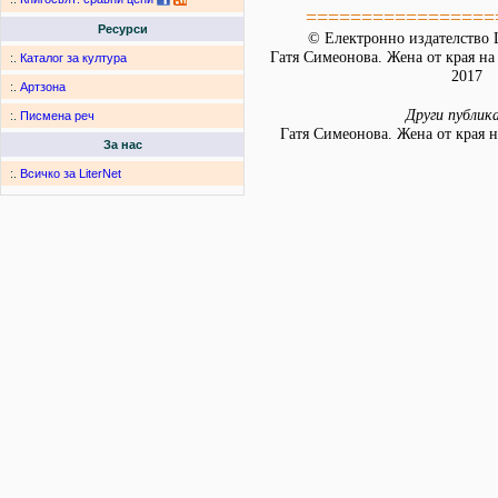
=================
Ресурси
© Електронно издателство L
Гатя Симеонова. Жена от края на
:.
Каталог за култура
2017
:.
Артзона
Други публик
:.
Писмена реч
Гатя Симеонова. Жена от края н
За нас
:.
Всичко за LiterNet