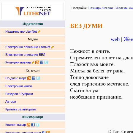
Настройки:
Разшири
Стесни
|
Уголеми
Ум
Издателство
БЕЗ ДУМИ
:.
Издателство LiterNet
web
|
Жен
Медии
:.
Електронно списание LiterNet
Нежност в очите.
:.
Електронно списание БЕЛ
Стремителен полет на длан
:.
Културни новини
Плахост във моите.
Мисъл за белег от рана.
Каталози
Топло докосване
:.
По дати
:
март
след търпеливо мечтаене.
:.
Електронни книги
Скита на ум
:.
Раздели / Рубрики
необещано признание.
:.
Автори
:.
Критика за авторите
Книжарници
:.
Книжен пазар
© Гатя Симео
:.
Книгосвят: сравни цени