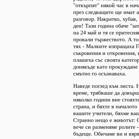
"откърпят" някой час в нач
през следващите ще имат а
разговор. Накратко, хубав,
ден! Тази година обаче "за
на 24 май и тя се притесня
провали тържеството. А то 
тях - Малките изпращаха Г
съкровения и откровения, 
плашеха със своята катего
донякъде като прокуждане 
смътно го осъзнаваха.
Наведе поглед към листа.
време, трябваше да довърш
няколко години вие стояхте
страна, и бяхте в началото 
вашите учители, бяхме ва
Странно нещо е животът: 
вече си разменяме ролите -
бъдеще. Обичаме ви и вярв