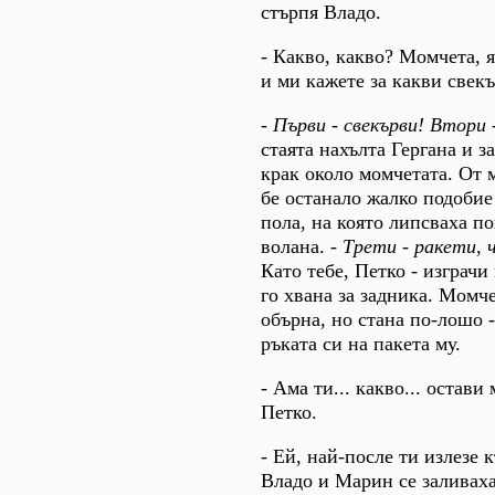
стърпя Владо.
- Какво, какво? Момчета, 
и ми кажете за какви свек
-
Първи - свекърви! Втори 
стаята нахълта Гергана и з
крак около момчетата. От 
бе останало жалко подобие
пола, на която липсваха п
волана. -
Трети - ракети, 
Като тебе, Петко - изграч
го хвана за задника. Момч
обърна, но стана по-лошо -
ръката си на пакета му.
- Ама ти... какво... остави
Петко.
- Ей, най-после ти излезе к
Владо и Марин се заливаха