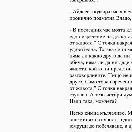
- Айдеее, подкарахме я веч
иронично подметна Владо,
- В последния час моята к
едно изречение на дъската
от живота." С точка накрая
удивителна. Тогава си пом
няма ли какво друго да ни 
обича, няма ли да ни даде 
живота, който ни предстои
разговорливите. Нищо не к
друго. Само това изречени
от живота." С точка накрая
глупава. А тези четири дум
Нали така, момчета?
Петко кимна мълчаливо. М
още кипяха от ярост - еди
юмруци до побеляване, а 