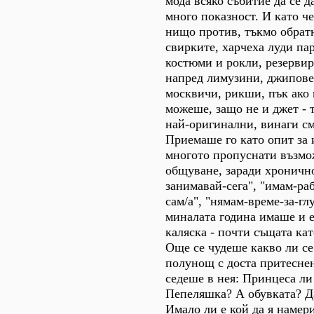
мода всяко събитие да се 
много показност. И като ч
нищо против, тъкмо обратн
свирките, харчеха луди па
костюми и рокли, резервир
напред лимузини, джипове
москвичи, рикши, пък ако
можеше, защо не и джет - т
най-оригинални, винаги см
Приемаше го като опит за 
многото пропуснати възмо
общуване, заради хронично
занимавай-сега", "имам-раб
сам/а", "нямам-време-за-глу
миналата година имаше и 
каляска - почти същата ка
Още се чудеше какво ли се
полунощ с доста притеснен
седеше в нея: Принцеса ли
Пепеляшка? А обувката? Д
Имало ли е кой да я намер