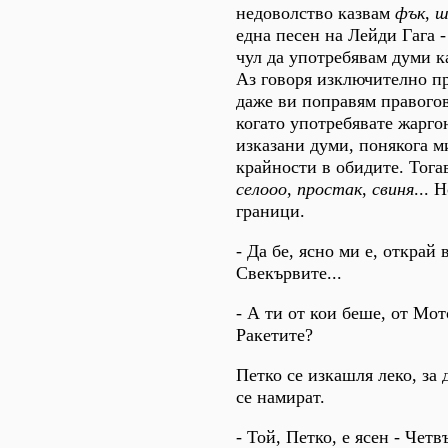
недоволство казвам
фък
,
ш
една песен на Лейди Гага 
чул да употребявам думи 
Аз говоря изключително п
даже ви поправям правого
когато употребявате жарго
изказани думи, понякога м
крайности в обидите. Тога
селооо
,
простак
,
свиня
... 
граници.
- Да бе, ясно ми е, открай 
Свекървите...
- А ти от кои беше, от Мо
Ракетите?
Петко се изкашля леко, за
се намират.
- Той, Петко, е ясен - Четв