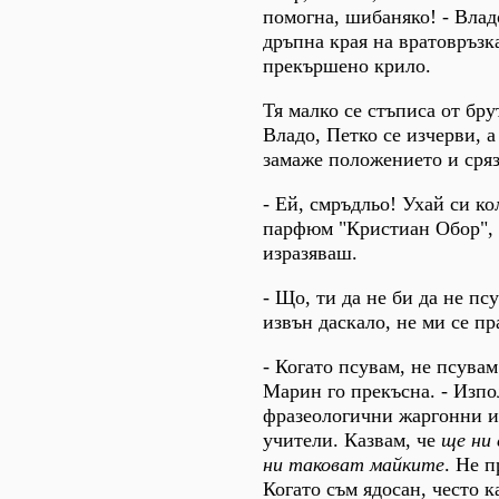
помогна, шибаняко! - Владо
дръпна края на вратовръзка
прекършено крило.
Тя малко се стъписа от бру
Владо, Петко се изчерви, 
замаже положението и сряз
- Ей, смръдльо! Ухай си к
парфюм "Кристиан Обор", 
изразяваш.
- Що, ти да не би да не пс
извън даскало, не ми се пра
- Когато псувам, не псувам
Марин го прекъсна. - Изпо
фразеологични жаргонни из
учители. Казвам, че
ще ни
ни таковат майките
. Не п
Когато съм ядосан, често к