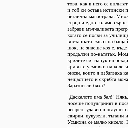
това, как в него се вплита
и той си остава истински п
безлична магистрала. Мно
сърца и едно голямо сърце
забрави мълчаливата прегр
когато се появи за училищ
внезапната смърт на баща 
шок, не знаеше коя е, къде
продължи по-нататък. Момч
крилете си, напук на осъд
кривите усмивки на колеги
онези, които я избягваха к
нещастието и скръбта може
Заразни ли бяха?
"Даскалото има бал!" Някъ
носеше популярният в пос
рефрен, удавен в оглушите
свирки, вувузели, тъпани и
Усмихна се малко кисело. 