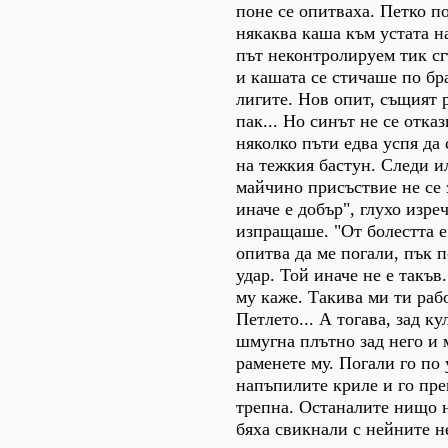
поне се опитваха. Петко п
някаква каша към устата н
път неконтролируем тик с
и кашата се стичаше по бр
лигите. Нов опит, същият р
пак... Но синът не се отка
няколко пъти едва успя да 
на тежкия бастун. Следи и
майчино присъствие не се 
иначе е добър", глухо изреч
изпращаше. "От болестта е
опитва да ме погали, пък п
удар. Той иначе не е такъв
му каже. Такива ми ти раб
Петлето... А тогава, зад ку
шмугна плътно зад него и 
раменете му. Погали го по
напъпилите криле и го пре
трепна. Останалите нищо н
бяха свикнали с нейните 