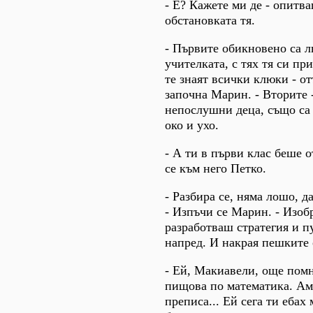
- Е? Кажете ми де - опитва
обстановката тя.
- Първите обикновено са 
учителката, с тях тя си пр
те знаят всички клюки - о
започна Марин. - Вторите 
непослушни деца, също са 
око и ухо.
- А ти в първи клас беше о
се към него Петко.
- Разбира се, няма лошо, да
- Изпъчи се Марин. - Изоб
разработваш стратегия и 
напред. И накрая пешките
- Ей, Макиавели, още помн
пищова по математика. Ам
преписа... Ей сега ти ебах 