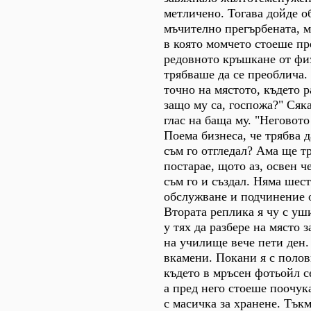
метличено. Тогава дойде о
мъчително прегърбената, м
в която момчето стоеше пре
редовното кръшкане от физ
трябваше да се преоблича.
точно на мястото, където р
защо му са, госпожа?" Ся
глас на баща му. "Неговото
Поема бизнеса, че трябва д
съм го отгледал? Ама ще тр
постарае, щото аз, освен че
съм го и създал. Няма шест
обслужване и подчинение о
Втората реплика я чу с уши
у тях да разбере на място 
на училище вече пети ден.
вкамени. Покани я с полов
където в мръсен фотьойл с
а пред него стоеше поочук
с масичка за хранене. Тък