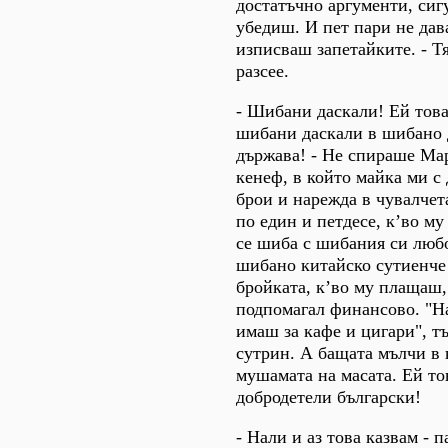
достатъчно аргументи, сиг
убедиш. И пет пари не дава
изписваш запетайките. - Т
разсее.
- Шибани даскали! Ей това
шибани даскали в шибано 
държава! - Не спираше Ма
кенеф, в който майка ми с
брои и нарежда в чувалчет
по един и петдесе, к’во м
се шиба с шибания си любо
шибано китайско сутиенче 
бройката, к’во му плащаш,
подпомагал финансово. "Нá
имаш за кафе и цигари", тъ
сутрин. А бащата мълчи в 
мушамата на масата. Ей то
добродетели български!
- Нали и аз това казвам - 