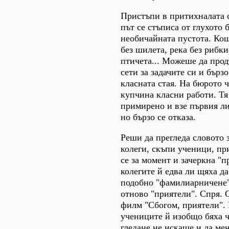
Пристъпи в притихналата с
път се стъписа от глухото 
необичайната пустота. Кош
без шилета, река без рибки
птичета... Можеше да прод
сети за задачите си и бърз
класната стая. На бюрото 
купчина класни работи. Тя
примирено и взе първия ли
но бързо се отказа.
Реши да прегледа словото 
колеги, скъпи ученици, пр
се за момент и зачеркна "п
колегите й едва ли щяха да
подобно "фамилиарничене"
отново "приятели". Спря. 
филм "Сбогом, приятели". 
учениците й изобщо бяха ч
гледане не искаше и да меч