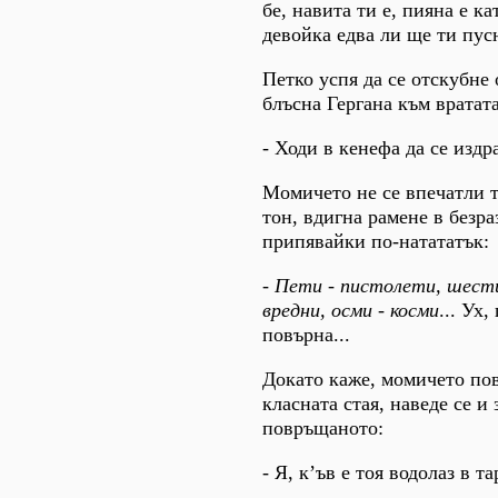
бе, навита ти е, пияна е ка
девойка едва ли ще ти пус
Петко успя да се отскубне 
блъсна Гергана към вратата
- Ходи в кенефа да се изд
Момичето не се впечатли т
тон, вдигна рамене в безра
припявайки по-натататък:
-
Пети - пистолети, шести
вредни, осми - косми
... Ух,
повърна...
Докато каже, момичето пов
класната стая, наведе се и
повръщаното:
- Я, к’ъв е тоя водолаз в та