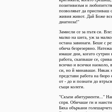
позитивизъм и любопитств
позволяват да приспиваш с
живия живот. Дай Боже вс
диагноза!"
Замисли се за пътя си. Вле
малко на шега, уж за малко
остана завинаги. Беше с ре
обича безрезервно. Натежа
имаше дни, когато сутрин 
работа, скапваше се, срив
всичко и всички наоколо, 
си, но й минаваше. Някак 
представи работа на бюро 
от - до и познати до втръс
същи колеги.
"Скъпи абитуриенти..." Н
спря. Обичаше ги и наисти
Бяха объркани голешарчета,