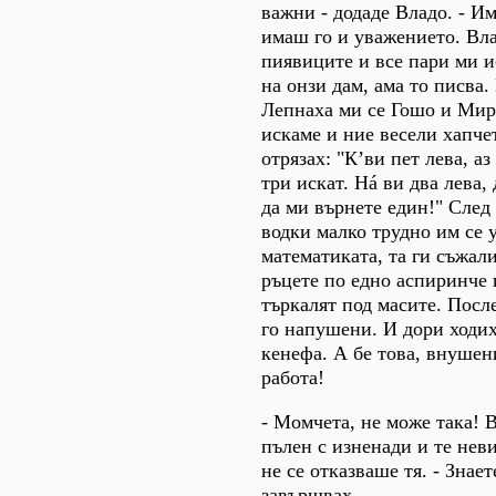
важни - додаде Владо. - И
имаш го и уважението. Вла
пиявиците и все пари ми и
на онзи дам, ама то писва.
Лепнаха ми се Гошо и Миро
искаме и ние весели хапче
отрязах: "К’ви пет лева, аз
три искат. Нá ви два лева, 
да ми върнете един!" След
водки малко трудно им се 
математиката, та ги съжал
ръцете по едно аспиринче и
търкалят под масите. После
го напушени. И дори ходих
кенефа. А бе това, внушен
работа!
- Момчета, не може така! 
пълен с изненади и те неви
не се отказваше тя. - Знает
завършвах...