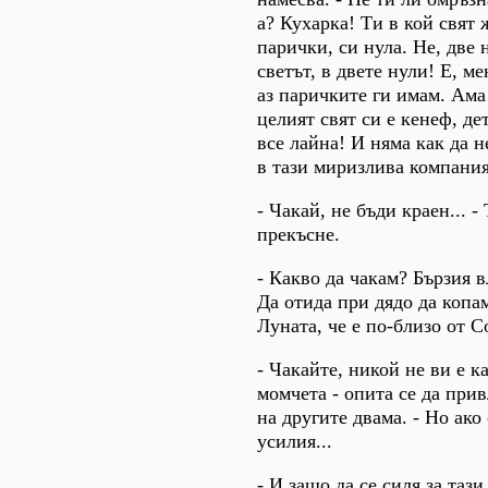
а? Кухарка! Ти в кой свя
парички, си нула. Не, две 
светът, в двете нули! Е, м
аз паричките ги имам. Ама
целият свят си е кенеф, де
все лайна! И няма как да 
в тази миризлива компания
- Чакай, не бъди краен... - 
прекъсне.
- Какво да чакам? Бързия в
Да отида при дядо да копа
Луната, че е по-близо от 
- Чакайте, никой не ви е ка
момчета - опита се да при
на другите двама. - Но ак
усилия...
- И защо да се силя за таз