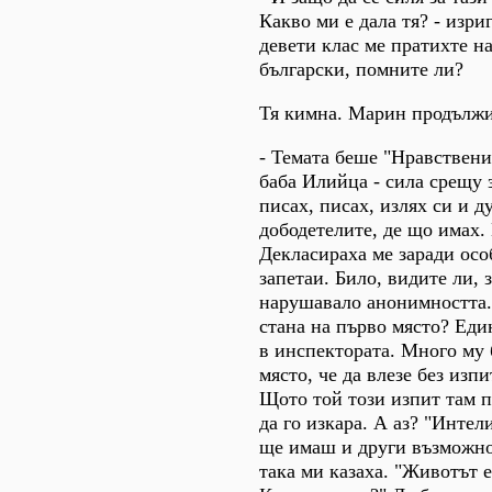
Какво ми е дала тя? - изри
девети клас ме пратихте н
български, помните ли?
Тя кимна. Марин продължи
- Темата беше "Нравствени
баба Илийца - сила срещу 
писах, писах, излях си и д
дободетелите, де що имах.
Декласираха ме заради осо
запетаи. Било, видите ли, 
нарушавало анонимността.
стана на първо място? Еди
в инспектората. Много му
място, че да влезе без изп
Щото той този изпит там 
да го изкара. А аз? "Интел
ще имаш и други възможно
така ми казаха. "Животът е