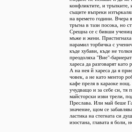
конфликтите, и тръпките, 
същите въпреки изтъркалял
на времето години. Вчера 
тръгна в тази посока, но с
Срещна се с бивши учениц
мъже и жени. Пристигнаха
нарамил торбичка с учени
къде хубави, къде не толк
преодоляха "Вие"-бариерат
хареса да разговарят като 
А на нея й хареса да я при
човек, а не като ментор ро
кафе преля в караоке нощ.
учудващо и за себе си, тя 
майсторски изви трели, п
Преслава. Или май беше Г
значение, щом се забавлява
ластика на стегната си душ
изостана, главата я боли, 