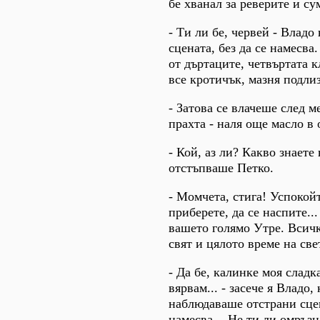
бе хванал за реверите и су
- Ти ли бе, червей - Влад
сцената, без да се намесва.
от дъртаците, четвъртата к
все кротичък, мазня подлиз
- Затова се влачеше след м
прахта - наля още масло в
- Кой, аз ли? Какво знаете в
отстъпваше Петко.
- Момчета, стига! Успокойт
приберете, да се наспите..
вашето голямо Утре. Всичк
свят и цялото време на свет
- Да бе, калинке моя сладк
вярвам... - засече я Владо,
наблюдаваше отстрани сцен
намесва. - Не ти ли омръзн