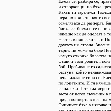
Ежеха се, разбира се, прав
и отворковци, но бяха кре
Какви ти таралежи! Голеш
пера по крилата, които все
осмеляваха да разперят. Бяг
биеха се, биеха и се напива
нямаше как да оцелеят в т
жесток юношески свят. Но
другата им страна. Знаеше 
търпелив може да бъде Пет
комуто откриха болестта н
Същият този родител, койт
бой. Пребиваше го садисти
бастуна, който ненавиждаш
ненавиждаше сина си. Бие
по лопатките. И тя нямаше
се наложи Петко да мери ст
заета от негов съученик в
преди концерта в края на 
Синините бяха в няколко н
завяхнало жълтотеменужен