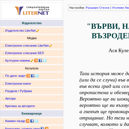
Настройки:
Разшири
Стесни
|
Уголеми
Ум
Издателство
"ВЪРВИ, 
:.
Издателство LiterNet
ВЪЗРОДЕН
Медии
:.
Електронно списание LiterNet
Ася Куле
:.
Електронно списание БЕЛ
:.
Културни новини
Каталози
Тази история може да
:.
По дати
:
март
(или да се случи) във 
:.
Електронни книги
във всеки град или сел
:.
Раздели / Рубрики
опропастена и обезве
Вероятно ще ви шокир
:.
Автори
вероятно ще ви възму
:.
Критика за авторите
а гневът ще провокир
Книжарници
отрицание. Но тези 
:.
Книжен пазар
случват, колкото и да
:.
Книгосвят: сравни цени