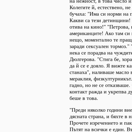
на нежност, в това число и
Колегите й, естествено, не
бучаха: "Има си норми на 
Какви са тези детинщини!
отива на кино!" "Петрова,
американците! Ако там си
нещо, моментално те пращ
заради сексуален тормоз."
нека се порадва на чуждит
Дюлгерова. "Стига бе, хор
да й се е дояло. Я вижте к
станаха", наливаше масло 
мераклия, физкултурникът
гадно, но не се отказваше
контакт ражда и укрепва д
беше в това.
"Преди няколко години вие 
дясната страна, и бяхте в н
Прочете изречението и пак
Пътят на всички е един. В