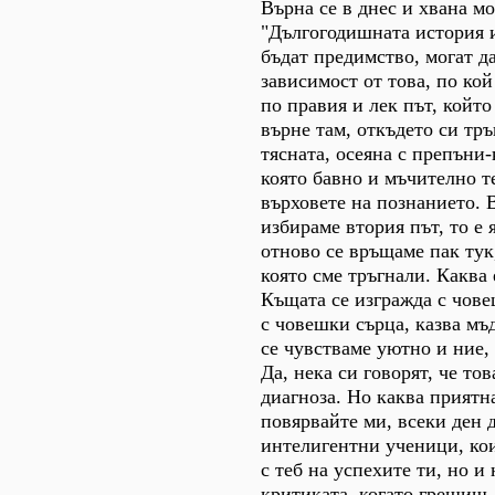
Върна се в днес и хвана м
"Дългогодишната история и
бъдат предимство, могат да
зависимост от това, по ко
по правия и лек път, койт
върне там, откъдето си тръ
тясната, осеяна с препъни-
която бавно и мъчително т
върховете на познанието. 
избираме втория път, то е 
отново се връщаме пак тук,
която сме тръгнали. Каква 
Къщата се изгражда с чове
с човешки сърца, казва мъ
се чувстваме уютно и ние,
Да, нека си говорят, че тов
диагноза. Но каква приятн
повярвайте ми, всеки ден 
интелигентни ученици, кои
с теб на успехите ти, но и 
критиката, когато грешиш,