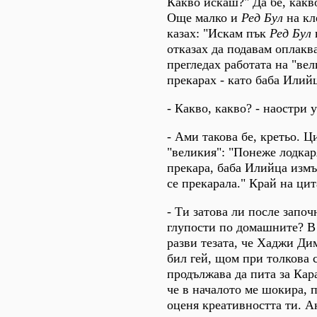
Какво искаш?" Да бе, какв
Още малко и
Ред Бул
на кл
казах: "Искам пък
Ред Бул
отказах да подавам оплакв
прегледах работата на "вел
прекарах - като баба Илий
- Какво, какво? - наостри 
- Ами такова бе, кретьо. Ц
"великия": "Понеже лодкаря
прекара, баба Илийца измъ
се прекарала." Край на цит
- Ти затова ли после запо
глупости по домашните? В 
разви тезата, че Хаджи Ди
бил гей, щом при толкова
продължава да пита за Кар
че в началото ме шокира, п
оценя креативността ти. 