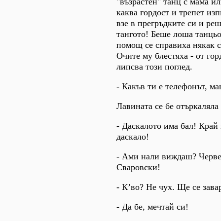
"възрастен" танц с мама ил
каква гордост и трепет изп
взе в прегръдките си и ре
тангото! Беше лоша танцьо
помощ се справиха някак с
Очите му блестяха - от го
липсва този поглед.
- Какъв ти е телефонът, ма
Лавината се бе отъркаляла
- Даскалото има бал! Край
даскало!
- Ами нали виждаш? Черве
Сваровски!
- К’во? Не чух. Ще се зава
- Да бе, мечтай си!