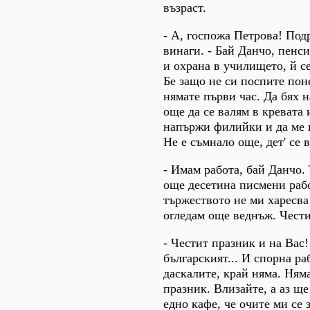
възраст.
- А, госпожа Петрова! Под
винаги. - Бай Данчо, пенс
и охрана в училището, й с
Бе защо не си поспите поне
нямате първи час. Да бях 
още да се валям в кревата 
напържи филийки и да ме и
Не е съмнало още, дет' се в
- Имам работа, бай Данчо.
още десетина писмени рабо
тържеството не ми харесва
огледам още веднъж. Чести
- Честит празник и на Вас!
българският... И спорна ра
даскалите, край няма. Ням
празник. Влизайте, а аз ще
едно кафе, че очите ми се 