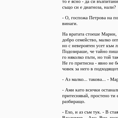
то е ясно - да си възпитан
също си е диагноза, нали?
- О, госпожа Петрова на по
винаги.
На вратата стоеше Марин,
добро семейство, малко оп
но с невероятен усет към л
Подозираше, че тайно пиш
го няколко пъти, но той та
Не го притисна - явно не 
човек за него в подходящот
- Аз малко... такова... - М
- Ами като всички останал
притеснявай, простено ти е
разбиращо.
- Ехо, и аз съм тук. - В ста
Владимир. - Ама, Вие, гос