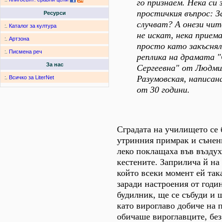
го признаем. Нека си 
простичкия въпрос: З
Ресурси
случват? А онези чит
:.
Каталог за култура
не искат, нека прием
:.
Артзона
просто като закъснял
:.
Писмена реч
реплика на драмата 
За нас
Сергеевна" от Людми
Разумовская, написан
:.
Всичко за LiterNet
от 30 години.
Сградата на училището се 
утринния примрак и сънен
леко поклащаха във въздух
кестените. Заприлича й на
който всеки момент ей так
заради настроения от годи
будилник, ще се събуди и 
като вироглаво добиче на 
обичаше вироглавците, без