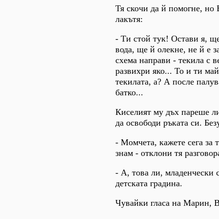
Тя скочи да й помогне, но 
лакътя:
- Ти стой тук! Остави я, щ
вода, ще й олекне, не й е 
схема направи - текила с в
развихри яко... То и ти ма
текилата, а? А после палу
батко...
Киселият му дъх пареше ли
да освободи ръката си. Бе
- Момчета, кажете сега за 
знам - отклони тя разговор
- А, това ли, младенчески
детската градина.
Чувайки гласа на Марин, В