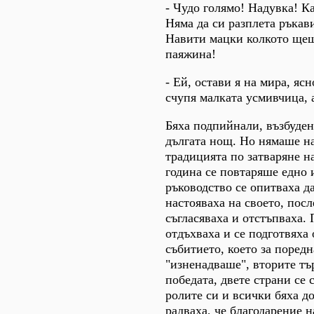
- Чудо голямо! Надувка! К
Няма да си разплета ръкави
Навити мацки колкото ще
паяжина!
- Ей, остави я на мира, яс
счупя малката усмивчица, 
Бяха подпийнали, възбуден
дългата нощ. Но нямаше н
традицията по затваряне н
година се повтаряше едно 
ръководство се опитваха да
настояваха на своето, пос
съгласяваха и отстъпваха.
отдъхваха и се подготвяха
събитието, което за поредн
"изненадваше", вторите тъ
победата, двете страни се
ролите си и всички бяха д
радваха, че благодарение 