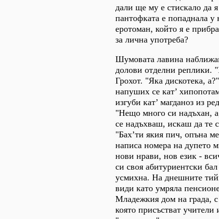
дали ще му е стискало да 
пантофката е попаднала у
еротоман, който я е прибр
за лична употреба?
Шумовата лавина наближав
долови отделни реплики. "
Грохот. "Яка дискотека, а?"
напуших се кат’ хипопотам
изгуби кат’ магданоз из ре
"Нещо много си надъхан, а
се надъхваш, искаш да те с
"Бах’ти якия пич, опъна ме
написа номера на дупето м
нови нрави, нов език - вс
си своя абитуриентски бал
усмихна. На днешните тий
види като умряла пенсионе
Младежкия дом на града, с
която присъстват учители 