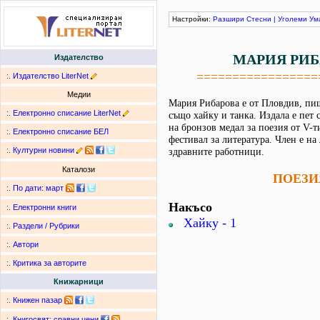
Настройки:
Разшири
Стесни
|
Уголеми
Ум
МАРИЯ РИБ
Издателство
=================
:.
Издателство LiterNet
Медии
Мария Рибарова е от Пловдив, пиш
:.
Електронно списание LiterNet
също хайку и танка. Издала е пет 
на бронзов медал за поезия от V-
:.
Електронно списание БЕЛ
фестивал за литература. Член е на
:.
Културни новини
здравните работници.
Каталози
ПОЕЗИ
:.
По дати
:
март
Накъсо
:.
Електронни книги
Хайку - 1
:.
Раздели / Рубрики
:.
Автори
:.
Критика за авторите
Книжарници
:.
Книжен пазар
:.
Книгосвят: сравни цени