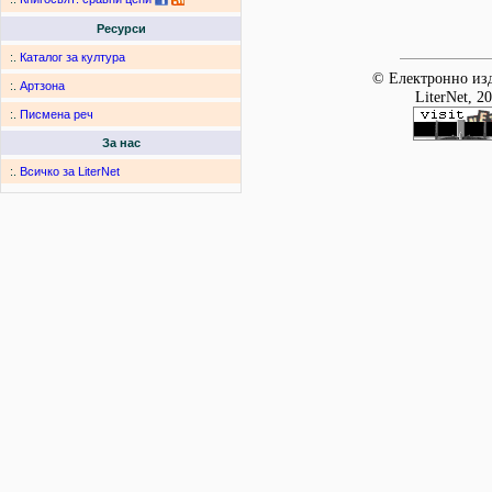
Ресурси
:.
Каталог за култура
© Електронно изд
:.
Артзона
LiterNet, 2
:.
Писмена реч
За нас
:.
Всичко за LiterNet