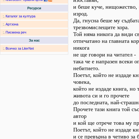
изоставян,
и беше куче, нищожество,
Ресурси
изрод.
:.
Каталог за култура
Да, гнусна беше му съдбата
:.
Артзона
трезвомислещите хора.
:.
Писмена реч
Той няма никога да види с
отпечатано на главната кор
За нас
никога
:.
Всичко за LiterNet
не ще говори на читател -
така че е напразен всеки о
небитието.
Поетът, който не издаде кн
човека,
който не издаде книга, но
живота си и го прочете
до последната, най-страш
Прочете тази книга той съ
автор
и кой ще отрече това му п
Поетът, който не издаде кн
и се превърна в четиво за 