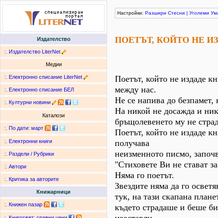
Настройки:
Разшири
Стесни
|
Уголеми
Ум
ПОЕТЪТ, КОЙТО НЕ И
Издателство
:.
Издателство LiterNet
Медии
:.
Електронно списание LiterNet
Поетът, който не издаде кн
между нас.
:.
Електронно списание БЕЛ
Не се напива до безпамет, 
:.
Културни новини
На никой не досажда и ник
Каталози
бръщолевенето му не страд
:.
По дати
:
март
Поетът, който не издаде кн
получава
:.
Електронни книги
неизменното писмо, започ
:.
Раздели / Рубрики
"Стиховете Ви не стават за 
:.
Автори
Няма го поетът.
:.
Критика за авторите
Звездите няма да го осветя
Книжарници
тук, на тази скапана плане
:.
Книжен пазар
където страдаше и беше би
:.
Книгосвят: сравни цени