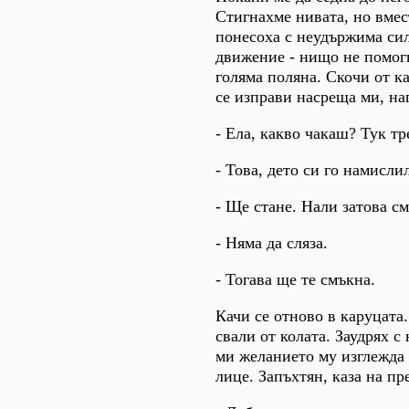
Стигнахме нивата, но вмес
понесоха с неудържима сил
движение - нищо не помогн
голяма поляна. Скочи от ка
се изправи насреща ми, наг
- Ела, какво чакаш? Тук тр
- Това, дето си го намислил
- Ще стане. Нали затова см
- Няма да сляза.
- Тогава ще те смъкна.
Качи се отново в каруцата.
свали от колата. Заудрях с
ми желанието му изглежда 
лице. Запъхтян, каза на пр