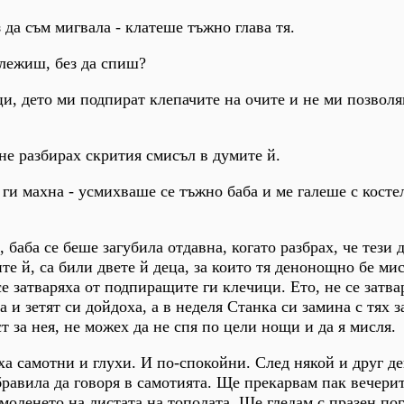
 да съм мигвала - клатеше тъжно глава тя.
 лежиш, без да спиш?
ци, дето ми подпират клепачите на очите и не ми позволя
 не разбирах скрития смисъл в думите й.
а ги махна - усмихваше се тъжно баба и ме галеше с косте
баба се беше загубила отдавна, когато разбрах, че тези 
те й, са били двете й деца, за които тя денонощно бе ми
е затваряха от подпиращите ги клечици. Ето, не се затвар
 и зетят си дойдоха, а в неделя Станка си замина с тях з
 за нея, не можех да не спя по цели нощи и да я мисля.
а самотни и глухи. И по-спокойни. След някой и друг д
бравила да говоря в самотията. Ще прекарвам пак вечери
оленето на листата на тополата. Ще гледам с празен пог