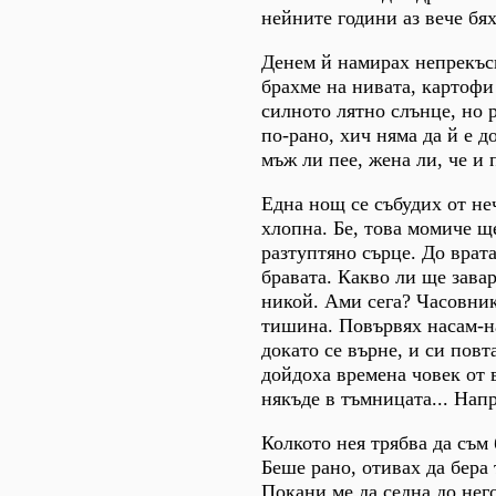
нейните години аз вече бях
Денем й намирах непрекъсн
брахме на нивата, картофи
силното лятно слънце, но р
по-рано, хич няма да й е 
мъж ли пее, жена ли, че и 
Една нощ се събудих от не
хлопна. Бе, това момиче ще
разтуптяно сърце. До врат
бравата. Какво ли ще зава
никой. Ами сега? Часовни
тишина. Повървях насам-на
докато се върне, и си повт
дойдоха времена човек от 
някъде в тъмницата... Нап
Колкото нея трябва да съм 
Беше рано, отивах да бера
Покани ме да седна до него