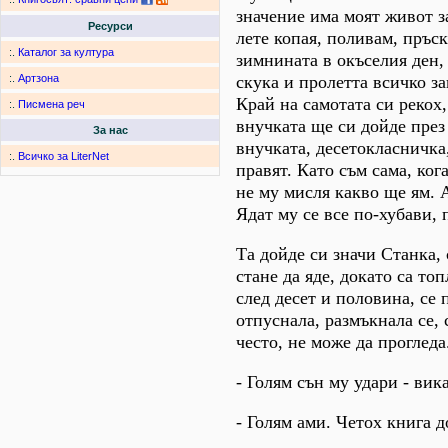
значение има моят живот за
Ресурси
лете копая, поливам, пръс
:.
Каталог за култура
зимнината в окъселия ден, 
скука и пролетта всичко за
:.
Артзона
Край на самотата си рекох,
:.
Писмена реч
внучката ще си дойде през 
За нас
внучката, десетокласничка,
:.
Всичко за LiterNet
правят. Като съм сама, ког
не му мисля какво ще ям. А
Ядат му се все по-хубави, 
Та дойде си значи Станка, 
стане да яде, докато са то
след десет и половина, се п
отпуснала, размъкнала се, 
често, не може да прогледа
- Голям сън му удари - вика
- Голям ами. Четох книга д