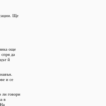
асации. Ще
узика още
 спря да
ецът й
 навън.
ве и се
о ли говори
ла в
 На