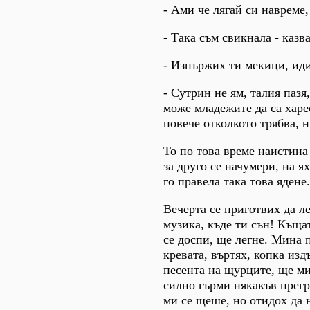
- Ами че лягай си навреме,
- Така съм свикнала - казва
- Изпържих ти мекици, иди
- Сутрин не ям, талия пазя
може младежите да са харе
повече отколкото трябва, н
То по това време наистина 
за друго се начумери, на 
го правела така това ядене.
Вечерта се приготвих да ле
музика, къде ти сън! Къщат
се доспи, ще легне. Мина п
кревата, въртях, копка из
песента на щурците, ще ми
силно гърми някакъв прегр
ми се щеше, но отидох да 