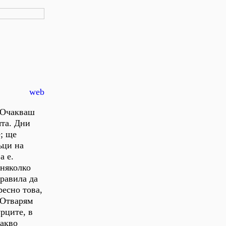
web
. Очакваш
ята. Дни
е; ще
ъци на
а е.
 няколко
бравила да
ресно това,
 Отварям
рците, в
какво