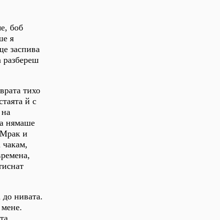
е, боб
ше я
ще заспива
а разбереш
врата тихо
стаята й с
 на
та нямаше
 Мрак и
 чакам,
времена,
тиснат
 до нивата.
 мене.
та.