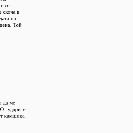
е се
 скоча в
дата на
шена. Той
а да ме
 От ударите
от камшика