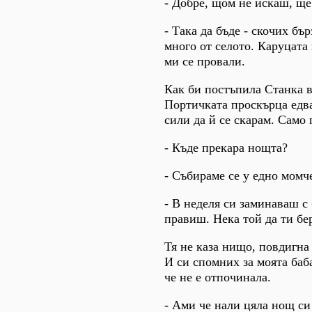
- Добре, щом не искаш, ще
- Така да бъде - скочих бъ
много от селото. Каруцата
ми се провали.
Как би постъпила Станка в
Портичката проскърца едва
сили да й се скарам. Само 
- Къде прекара нощта?
- Събираме се у едно момче
- В неделя си заминаваш с
правиш. Нека той да ти бер
Тя не каза нищо, повдигна 
И си спомних за моята баба
че не е отпочинала.
- Ами че нали цяла нощ си 