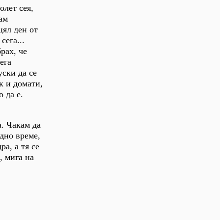
олет сея,
ам
цял ден от
сега...
рах, че
ега
уски да се
ук и домати,
 да е.
а. Чакам да
едно време,
ра, а тя се
, мига на