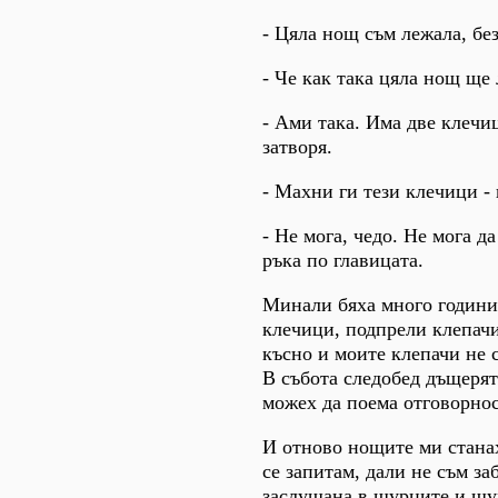
- Цяла нощ съм лежала, без
- Че как така цяла нощ ще
- Ами така. Има две клечи
затворя.
- Махни ги тези клечици -
- Не мога, чедо. Не мога д
ръка по главицата.
Минали бяха много години, 
клечици, подпрели клепачи
късно и моите клепачи не с
В събота следобед дъщерята
можех да поема отговорност
И отново нощите ми станах
се запитам, дали не съм за
заслушана в щурците и шум