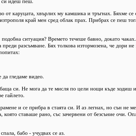
 си идеш пеш.
рзо от каруцата, хвърлих му камшика и тръгнах. Бяхме се
 изтрополя край мен сред облак прах. Прибрах се пеш тог
 подобна ситуация? Времето течеше бавно, докато чаках.
 преди разсъмване. Бях толкова изтормозена, че дори не
попитах:
 да гледаме видео.
 баща си. Не мога да те мисля по цели нощи къде ходиш 
е гайлето.
рамене и се прибра в стаята си. И аз легнах, но сън не м
, която ставаше рано, със зачервени от безсъние очи. Оп
спала, бабо - учудвах се аз.