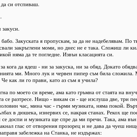
 да си отспиваш.
.
 закуси.
, бабо. Закуската я пропускам, за да не надебелявам. По 
свали закръглени моми, но днес не е така. Сложиш ли ки
икой няма да те погледне. Извън класацията си.
за кога да ядеш - ни за закуска, ни за обяд. Докато обядв
яхнията ми. Много лук и червен пипер съм била сложила.
 Че как ли го прави, като аз съм я учила?
гна по моето си време, ама като гръмна от стаята на вну
а се разтресе. Нищо - викам си - ще изслуша две, три пе
оловин час, мина час - гърми музиката, няма покой. Върт
дълбах в дюшека, изнервих се, накрая станах. Рекох ще п
 се доспи и музиката ще спре да ми пречи. Така, ама вън
акнал глас от отворения прозорец и не дава да чуеш нищ
направя забележка на Станка, не издържах: