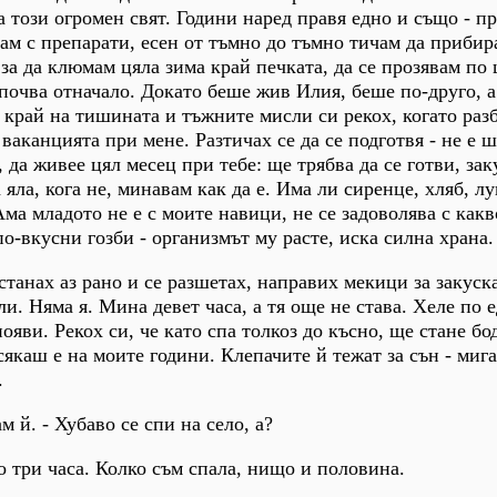
 този огромен свят. Години наред правя едно и също - пр
кам с препарати, есен от тъмно до тъмно тичам да прибир
за да клюмам цяла зима край печката, да се прозявам по 
почва отначало. Докато беше жив Илия, беше по-друго, а 
 край на тишината и тъжните мисли си рекох, когато разб
ваканцията при мене. Разтичах се да се подготвя - не е ш
 да живее цял месец при тебе: ще трябва да се готви, зак
а яла, кога не, минавам как да е. Има ли сиренце, хляб, л
ма младото не е с моите навици, не се задоволява с какво
по-вкусни гозби - организмът му расте, иска силна храна.
станах аз рано и се разшетах, направих мекици за закуск
пли. Няма я. Мина девет часа, а тя още не става. Хеле по 
ояви. Рекох си, че като спа толкоз до късно, ще стане бод
сякаш е на моите години. Клепачите й тежат за сън - мига
.
м й. - Хубаво се спи на село, а?
о три часа. Колко съм спала, нищо и половина.