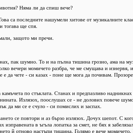
ивотия? Няма ли да спиш вече?
. Това са последните нашумели хитове от музикалните кл
и тогава ще спя.
амали, защото ми пречи.
гнах, пак шумно. То и на пълна тишина грозно, ама на м
олко вечери момичето разбра, че ме смущава и изнервя, и
 е да чете - си казах - поне ще мога да почивам. Прозор
 камъчета по стъклата. Станах и предпазливо надникнах
ината. Излязох, поослушах се - не долових повече шумо
ък да ми се е счуло - си помислих и заспах.
нето се повтори и аз бързо излязох. Дочух шепот. С ког
ах изправената в ъгъла лопатка за смет, не бях я забеляза
нето й отново настъпи тишина. Голямо е вече момичето.