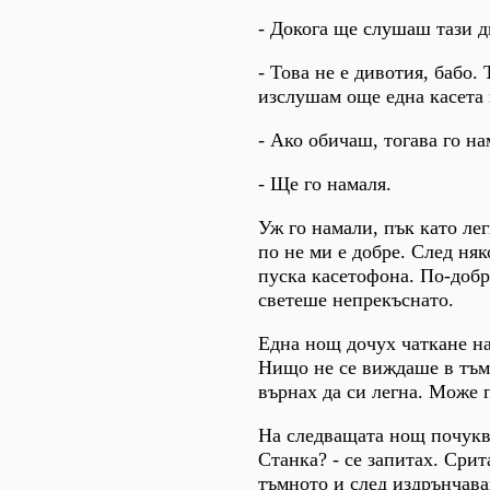
- Докога ще слушаш тази д
- Това не е дивотия, бабо
изслушам още една касета 
- Ако обичаш, тогава го н
- Ще го намаля.
Уж го намали, пък като ле
по не ми е добре. След няк
пуска касетофона. По-добре
светеше непрекъснато.
Една нощ дочух чаткане на
Нищо не се виждаше в тъмн
върнах да си легна. Може п
На следващата нощ почуква
Станка? - се запитах. Срит
тъмното и след издрънчава