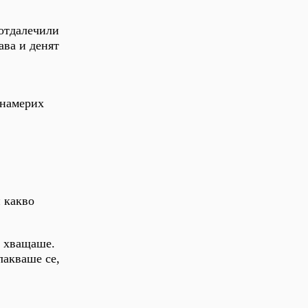
 отдалечили
ава и денят
 намерих
и какво
е хващаше.
лакваше се,