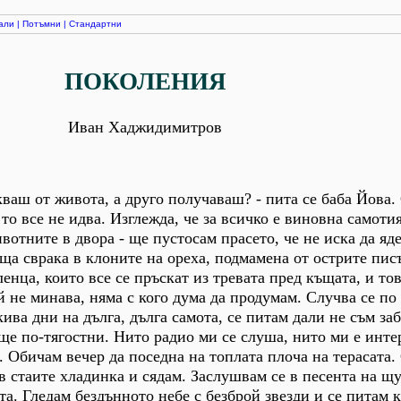
али
|
Потъмни
|
Стандартни
ПОКОЛЕНИЯ
Иван Хаджидимитров
акваш от живота, а друго получаваш? - пита се баба Йова
 то все не идва. Изглежда, че за всичко е виновна самоти
вотните в двора - ще пустосам прасето, че не иска да яд
а сврака в клоните на ореха, подмамена от острите пис
енца, които все се пръскат из тревата пред къщата, и тов
й не минава, няма с кого дума да продумам. Случва се по
кива дни на дълга, дълга самота, се питам дали не съм за
още по-тягостни. Нито радио ми се слуша, нито ми е инте
. Обичам вечер да поседна на топлата плоча на терасата.
в стаите хладинка и сядам. Заслушвам се в песента на щу
а. Гледам бездънното небе с безброй звезди и се питам 