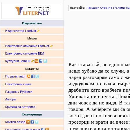
Настройки:
Разшири
Стесни
|
Уголеми
Ум
Издателство
:.
Издателство LiterNet
Медии
:.
Електронно списание LiterNet
:.
Електронно списание БЕЛ
:.
Културни новини
Как става тъй, че едно оч
Каталози
нещо хубаво да се случи, а
наред разговарям само с жи
:.
По дати
:
март
издюдюкам по някоя цъцрещ
:.
Електронни книги
дребните като врабчета пил
:.
Раздели / Рубрики
Уличката ни е пуста. Нико
:.
Автори
дни човек да не видя. В та
:.
Критика за авторите
говоря. А вечерите ми са 
което дават по телевизията
Книжарници
прозорци и врати да влезе 
:.
Книжен пазар
шумящите листа на тополат
:.
Книгосвят: сравни цени