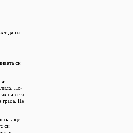
ват да ги
ливата си
две
слила. По-
яха и сега.
а града. Не
ен пак ще
те си
лед в