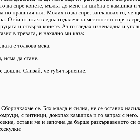
то да спре конете, мъжът до мене ги шибна с камшика и т
а по прашния път. Молих го да спре, заплашвах го, че ще
а. Отби от пътя в една отдалечена местност и спря в сре
руцата и отвърза конете. Аз го гледах изненадана и упла
азил в тревата, и нахално ми каза:
евата е толкова мека.
, няма да стане.
е дошли. Слизай, че губя търпение.
 Сборичкахме се. Бях млада и силна, не се оставих насил
 юмруци, с ритници, докопах камшика и го запрах с него.
секна, остави ме и започна да бърше разкървавеното си 
есекулки: