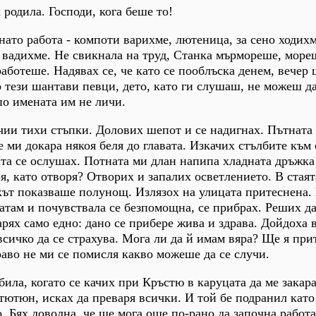
 родила. Господи, кога беше то!
ато работа - компоти варихме, лютеница, за сено ходихм
 вадихме. Не свикнала на труд, Станка мърмореше, море
аботеше. Надявах се, че като се пооблъска денем, вечер 
до тези шантави певци, дето, като ги слушаш, не можеш д
по имената им не личи.
чии тихи стъпки. Долових шепот и се надигнах. Пътната 
 ми докара някоя беля до главата. Изкачих стълбите към 
ата се ослушах. Потната ми длан напипа хладната дръжка
ря, като отворя? Отворих и запалих осветлението. В стая
кът показваше полунощ. Излязох на улицата притеснена.
там и почувствала се безпомощна, се прибрах. Реших да
арях само едно: дано се прибере жива и здрава. Дойдоха 
всичко да се страхува. Мога ли да й имам вяра? Ще я при
раво не ми се помисля какво можеше да се случи.
била, когато се качих при Кръстю в каруцата да ме закара
 тютюн, исках да преваря всички. И той бе подранил като
. Бях доволна, че ще мога още по-рано да започна работа