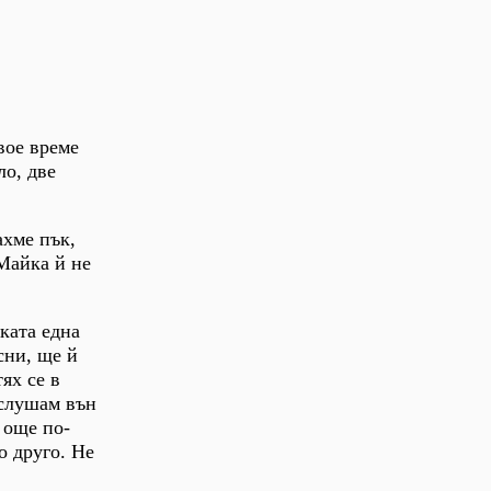
твое време
ло, две
ахме пък,
 Майка й не
чката една
сни, ще й
ях се в
ослушам вън
 още по-
о друго. Не