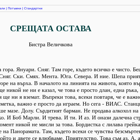
али
|
Потъмни
|
Стандартни
СРЕЩАТА ОСТАВА
Бистра Величкова
 гора. Януари. Сняг. Там горе, където всичко е чисто. Бе
Сняг. Ски. Смях. Мента. Юга. Севера. И ние. Шепа прия
оре на върха. В началото на линията на живота, която въ
е никой не ни е казал, че това е просто длан, една ръка, 
я ще ни я вземат. Въпреки това, всеки повтаря, че е важн
сметка, важно е просто да играем. Но сега - ВИАС. Станц
е мазе. Долу. Сърдитият барман. Не продава алкохол на 
ко. И Боб Марли. И трева. И ти. И аз. И онази далечна ст
момент никой не мисли за това. Бордистка с лилава грейк
ре на Панорамата. Там, където всеки се чувства безсмърт
ойто и двете се влюбваме. Приятелство. Това съм аз. А, а