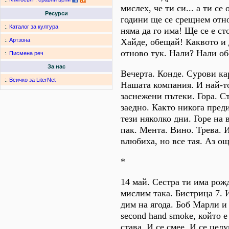
мислех, че ти си... а ти се
Ресурси
години ще се срещнем отно
:.
Каталог за култура
няма да го има! Ще се е ст
Хайде, обещай! Каквото и д
:.
Артзона
отново тук. Нали? Нали о
:.
Писмена реч
За нас
Вечерта. Конде. Сурови кар
:.
Всичко за LiterNet
Нашата компания. И най-то
заснежени пътеки. Гора. С
заедно. Както никога преди
тези няколко дни. Горе на 
пак. Мента. Вино. Трева. И 
влюбиха, но все тая. Аз о
*
14 май. Сестра ти има рожд
мислим така. Бистрица 7. 
дим на ягода. Боб Марли и "S
second hand smoke, който е
става. И се смее. И се цел