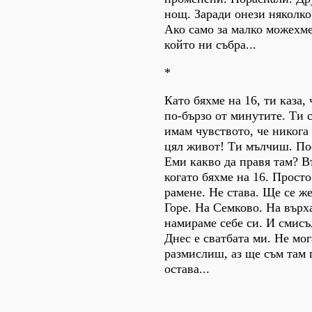
нощ. Заради онези няколко
Ако само за малко можехме
който ни събра...
*
Като бяхме на 16, ти каза,
по-бързо от минутите. Ти с
имам чувството, че никога
цял живот! Ти мълчиш. Пос
Еми какво да правя там? В
когато бяхме на 16. Прост
рамене. Не става. Ще се же
Горе. На Семково. На върх
намираме себе си. И смисъ
Днес е сватбата ми. Не мог
размислиш, аз ще съм там 
остава...