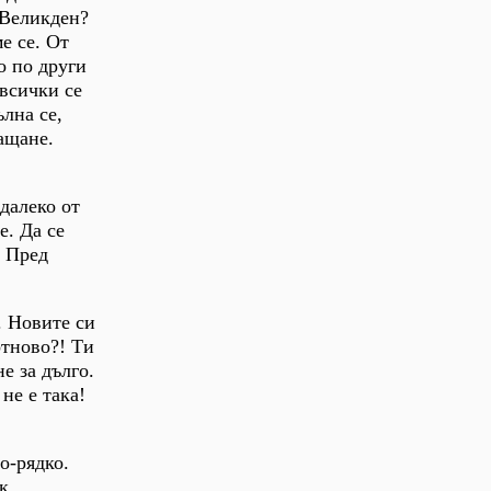
 Великден?
е се. От
о по други
 всички се
ълна се,
ращане.
далеко от
е. Да се
. Пред
. Новите си
отново?! Ти
е за дълго.
не е така!
о-рядко.
к