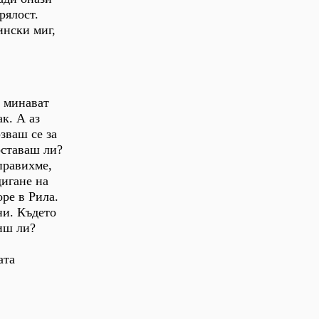
рялост.
ински миг,
е минават
к. А аз
зваш се за
оставаш ли?
правихме,
дигане на
оре в Рила.
ни. Където
иш ли?
ата