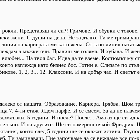
 рокли. Представяш ли си?! Гримове. И обувки с токове.
ски жени. С души на деца. Не за дълго. Ти ме гримираш
 линия на кариерата ми като жена. От тази линия нататък
глеждам в мъжки очи. Правиш ме голяма. И хубава. И жен
 влюбен... На твоя бал. Идва да те вземе. Костюмът му с
които изглежда като бизнес бос. Готин е. Слизате по стъл
кове. 1, 2, 3... 12. Клаксони. И на добър час. И светът 
далеко от нашата. Образование. Кариера. Трябва. Щом тр
а 7. 4-ти етаж. Ядем парфе. И се смеем. За да не плачем
едомлъвки. 5 години. И после? После... Ама аз ще си идв
и е тъпо. И на другите. Ще си намериш някой Фридрих. 
тания, които след 5 години ще се окажат истина. Глупос
теб. Ти заминаваш. Ние започваме да се виждаме все по-р