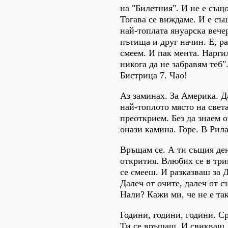
на "Билетния". И не е същ
Тогава се виждаме. И е съ
най-топлата януарска вече
пътища и друг начин. Е, р
смеем. И пак мента. Наргил
никога да не забравям теб"
Бистрица 7. Чао!
Аз заминах. За Америка. Да
най-топлото място на свет
преоткрием. Без да знаем о
онази камина. Горе. В Рила
Връщам се. А ти същия ден
открития. Влюбих се в три
се смееш. И разказваш за Д
Далеч от очите, далеч от съ
Нали? Кажи ми, че не е так
Години, години, години. С
Ти се връщаш. И свикваш. 