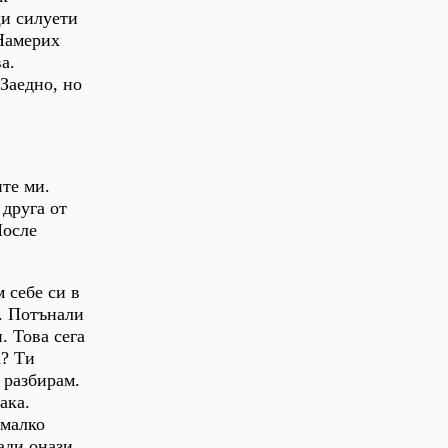
щи силуети
 Намерих
а.
 Заедно, но
те ми.
 друга от
После
 себе си в
о. Потънали
. Това сега
а? Ти
 разбирам.
ака.
 малко
ади онази