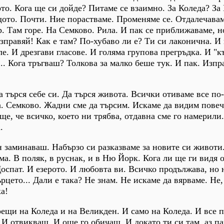
ото. Кога ще си дойде? Питаме се взаимно. За Коледа? За
щото. Почти. Ние порастваме. Променяме се. Отдалечавам
р. Там горе. На Семково. Рила. И пак се приближаваме, н
азправяй! Как е там? По-хубаво ли е? Ти си лаконична. И
е. И дрезгави гласове. И голяма групова прегръдка. И "к
... Кога тръгваш? Толкова за малко беше тук. И пак. Изп
 търся себе си. Да търся живота. Всички отиваме все по-
а. Семково. Жадни сме да търсим. Искаме да видим повеч
ще, че всичко, което ни трябва, отдавна сме го намерили
.
 заминаваш. Набързо си разказваме за новите си животи
ма. В поляк, в руснак, и в Ню Йорк. Кога ли ще ги видя 
оспат. И езерото. И любовта ви. Всичко продължава, но н
рцето... Дали е така? Не знам. Не искаме да вярваме. Не, 
а!
рещи на Коледа и на Великден. И само на Коледа. И все п
И отвикваш. И още го обичаш. И докато ти си там, аз па