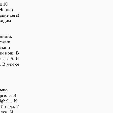
д 10
Но него
даме сега!
 видим
нията.
Тъмни
рзани
ази нощ. В
ая за 5. И
. В мен се
също
ргиле. И
ight"... И
 И пада. И
илки. И