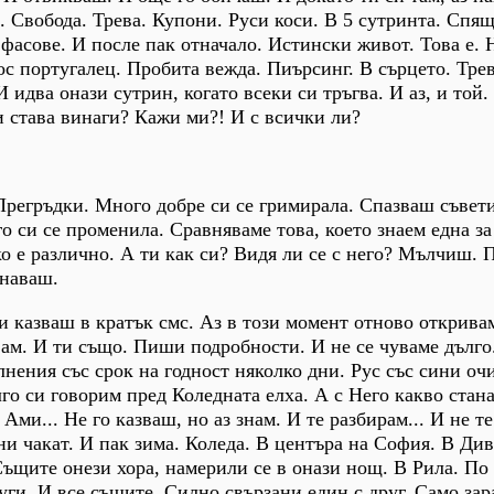
и. Свобода. Трева. Купони. Руси коси. В 5 сутринта. Спя
фасове. И после пак отначало. Истински живот. Това е.
ос португалец. Пробита вежда. Пиърсинг. В сърцето. Трев
идва онази сутрин, когато всеки си тръгва. И аз, и той.
и става винаги? Кажи ми?! И с всички ли?
регръдки. Много добре си се гримирала. Спазваш съвети
о си се променила. Сравняваме това, което знаем една за
о е различно. А ти как си? Видя ли се с него? Мълчиш. 
инаваш.
и казваш в кратък смс. Аз в този момент отново откривам
вам. И ти също. Пиши подробности. И не се чуваме дълг
лнения със срок на годност няколко дни. Рус със сини очи
лго си говорим пред Коледната елха. А с Него какво стан
ми... Не го казваш, но аз знам. И те разбирам... И не те
ни чакат. И пак зима. Коледа. В центъра на София. В Див
ъщите онези хора, намерили се в онази нощ. В Рила. По
ги. И все същите. Силно свързани един с друг. Само зар