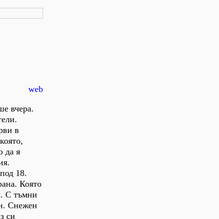
web
ше вчера.
тели.
рви в
която,
о да я
ия.
под 18.
рана. Която
а. С тъмни
ен. Снежен
з си