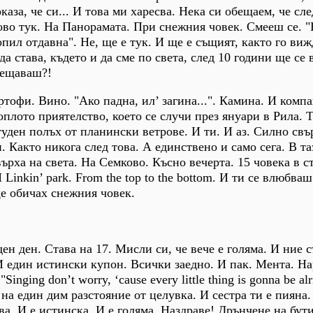
 оказа, че си... И това ми харесва. Нека си обещаем, че сле
во тук. На Панорамата. При снежния човек. Смееш се. "
опил отдавна". Не, ще е тук. И ще е същият, както го виж
а става, където и да сме по света, след 10 години ще се
бещаваш?!
тофи. Вино. "Ако падна, ил’ загина...". Камина. И компа
плото приятелство, което се случи през януари в Рила. 
туден полъх от планински ветрове. И ти. И аз. Силно свъ
. Както никога след това. А единствено и само сега. В т
върха на света. На Семково. Късно вечерта. 15 човека в ст
Linkin’ park. From the top to the bottom. И ти се влюбваш
ще обичах снежния човек.
ен ден. Става на 17. Мисли си, че вече е голяма. И ние 
И един истински купон. Всички заедно. И пак. Мента. На
inging don’t worry, ‘cause every little thing is gonna be alr
 на един дим разстояние от целувка. И сестра ти е пияна.
ува. И е истинска. И е голяма. Наздраве! Дрънчене на бут