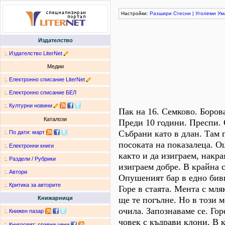
Настройки:
Разшири
Стесни
|
Уголеми
Ум
Издателство
:.
Издателство LiterNet
Медии
:.
Електронно списание LiterNet
:.
Електронно списание БЕЛ
:.
Културни новини
Пак на 16. Семково. Борова
Каталози
Преди 10 години. Преспи. 
Събрани като в длан. Там г
:.
По дати
:
март
посоката на показалеца. Ощ
:.
Електронни книги
както и да изиграем, накра
:.
Раздели / Рубрики
изиграем добре. В крайна 
:.
Автори
Опушеният бар в едно бивш
:.
Критика за авторите
Горе в стаята. Мента с мля
ще те погълне. Но в този 
Книжарници
очила. Запознаваме се. Го
:.
Книжен пазар
човек с къдрави клони. В к
:.
Книгосвят: сравни цени