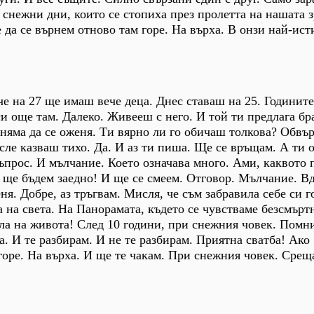
 снежни дни, които се стопиха през пролетта на нашата з
 да се върнем отново там горе. На върха. В онзи най-ист
 че на 27 ще имаш вече деца. Днес ставаш на 25. Годинит
и още там. Далеко. Живееш с него. И той ти предлага бра
 няма да се оженя. Ти вярно ли го обичаш толкова? Обвър
ле казваш тихо. Да. И аз ти пиша. Ще се връщам. А ти 
ъпрос. И мълчание. Което означава много. Ами, каквото 
о ще бъдем заедно! И ще се смеем. Отговор. Мълчание. В
ня. Добре, аз тръгвам. Мисля, че съм забравила себе си г
а на света. На Панорамата, където се чувстваме безсмърт
ла на живота! След 10 години, при снежния човек. Помн
а. И те разбирам. И не те разбирам. Приятна сватба! Ако
горе. На върха. И ще те чакам. При снежния човек. Срещ