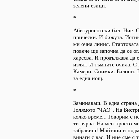
зелени езици.
*
Абитуриентски бал. Ние. С
прически. И бижута. Истин
ми очна линия. Стартовата
повече ще започна да се о
харесва. И продължава да е
излят. И тъмните очила. С 
Камери. Снимки. Балони. Ви
за една нощ.
*
Заминаваш. В една страна 
Голямото "ЧАО". На Бистриц
колко време... Говорим с н
ти вярва. На мен просто м
забравиш! Майтапи и подмя
винаги с вас. И ние сме с 