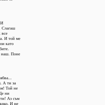
 И
. Слагаш
 все
а. И той ме
тои като
бите.
е наш. Поне
ябва...
. А ти за
ам! Той не
Ще ни
ти! Аз съм
ядко. И не