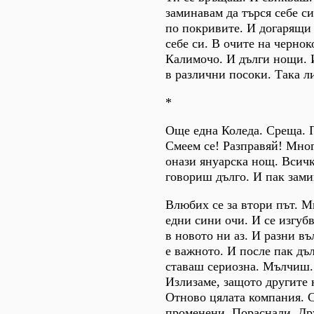
заминавам да търся себе с
по покривите. И догарящи 
себе си. В очите на чернок
Калимочо. И дълги нощи. И 
в различни посоки. Така л
*
Още една Коледа. Среща. П
Смеем се! Разправяй! Мног
онази януарска нощ. Всичк
говориш дълго. И пак зам
Влюбих се за втори път. М
едни сини очи. И се изгуб
в новото ни аз. И разни въ
е важното. И после пак дъ
ставаш сериозна. Мълчиш. А
Излизаме, защото другите 
Отново цялата компания. С
променени. Пораснали. Дру