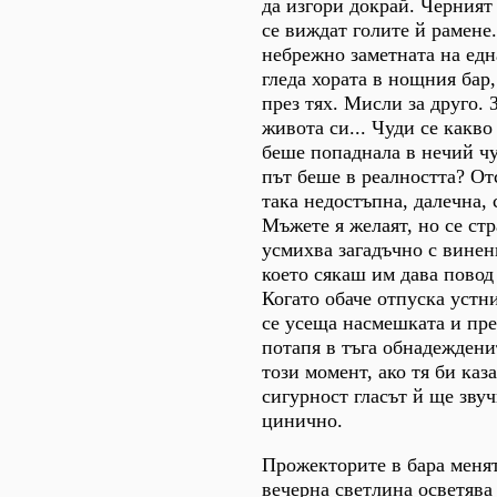
да изгори докрай. Черният 
се виждат голите й рамене.
небрежно заметната на една
гледа хората в нощния бар,
през тях. Мисли за друго. З
живота си... Чуди се какво
беше попаднала в нечий ч
път беше в реалността? От
така недостъпна, далечна, 
Мъжете я желаят, но се стр
усмихва загадъчно с винен
което сякаш им дава повод 
Когато обаче отпуска устни
се усеща насмешката и пре
потапя в тъга обнадеждени
този момент, ако тя би каз
сигурност гласът й ще звуч
цинично.
Прожекторите в бара менят
вечерна светлина осветява