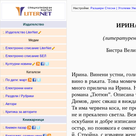
Настройки:
Разшири
Стесни
|
Уголеми
Ум
ИРИН
Издателство
:.
Издателство LiterNet
(литературен
Медии
:.
Електронно списание LiterNet
Бистра Вели
:.
Електронно списание БЕЛ
:.
Културни новини
Каталози
Ирина. Винени устни, гол
вино в ръката. Това момич
:.
По дати
:
март
много прилича на Ирина. 
:.
Електронни книги
романа „Тютюн”. Описана 
:.
Раздели / Рубрики
Димов, днес сякаш я вижд
:.
Автори
Тя има червена коса, не пр
:.
Критика за авторите
не и прекалено светла. Ве
Книжарници
оскубани и добре изписани
остър, но понякога е омек
:.
Книжен пазар
й. Стройна, с изваяни жен
:.
Книгосвят: сравни цени