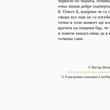
червило по чашата, отпива
очна линия добре подчерта
й. Очите й, въпреки че са 
сякаш все още не са изгуби
точно в този момент ще вл
вратата на нощния бар, че
и повече никога няма да я 
толкова сама.
© Бистра Вели
=================
© Електронно списание LiterNet