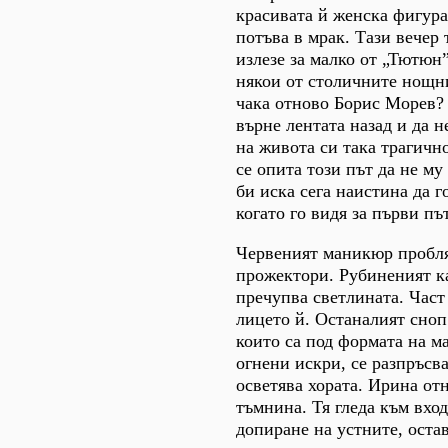
красивата й женска фигура
потъва в мрак. Тази вечер 
излезе за малко от „Тютюн
някои от столичните нощн
чака отново Борис Морев?
върне лентата назад и да 
на живота си така трагичн
се опита този път да не му
би иска сега наистина да го
когато го видя за първи пъ
Червеният маникюр пробля
прожектори. Рубиненият к
пречупва светлината. Част 
лицето й. Останалият сноп
които са под формата на м
огнени искри, се разпръсва
осветява хората. Ирина от
тъмнина. Тя гледа към вход
допиране на устните, оста