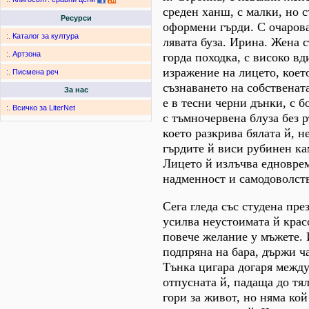
среден ханш, с малки, но с
Ресурси
оформени гърди. С очарова
:.
Каталог за култура
лявата буза. Ирина. Жена с
:.
Артзона
горда походка, с високо вди
изражение на лицето, коет
:.
Писмена реч
съзнаването на собственат
За нас
е в тесни черни дънки, с 
:.
Всичко за LiterNet
с тъмночервена блуза без р
което разкрива бялата й, н
гърдите й виси рубинен кам
Лицето й излъчва едновре
надменност и самодоволст
Сега гледа със студена пре
усилва неустоимата й крас
повече желание у мъжете. 
подпряна на бара, държи ч
Тънка цигара догаря между
отпусната й, падаща до тял
гори за живот, но няма кой 