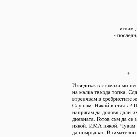
- ...искам 
- последн
+
Изведнъж в стомаха ми нещ
на малка твърда топка. Сяд
втренчвам в сребристите ж
Слушам. Някой в стаята? П
напрягам да доловя дали и
дневната. Готов съм да се 
някой. ИМА някой. Чувам 
да помръдват. Внимателно 