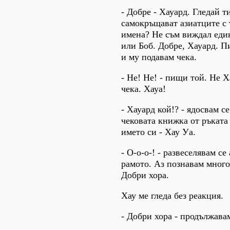
- Добре - Хауард. Гледай т
самокръщават азиатците с 
имена? Не съм виждал един
или Боб. Добре, Хауард. 
и му подавам чека.
- Не! Не! - пищи той. Не 
чека. Хауа!
- Хауард кой!? - ядосвам се
чековата книжка от ръката
името си - Хау Уа.
- О-о-о-! - развеселявам се
рамото. Аз познавам много
Добри хора.
Хау ме гледа без реакция.
- Добри хора - продължавам