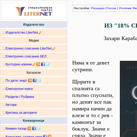
Настройки:
Разшири
Стесни
|
Уголеми
Ум
ИЗ "18% 
Издателство
:.
Издателство LiterNet
Захари Караб
Медии
:.
Електронно списание LiterNet
:.
Електронно списание БЕЛ
Няма я от девет
:.
Културни новини
сутрини.
Каталози
Щорите в
:.
По дати
:
март
спалнята са
:.
Електронни книги
плътно спуснати,
:.
Раздели / Рубрики
но денят все пак
:.
Автори
намира начин да
:.
Критика за авторите
влезе и то с рев -
Книжарници
камионът за
боклук. Значи е
:.
Книжен пазар
сряда. Значи е
:.
Книгосвят: сравни цени