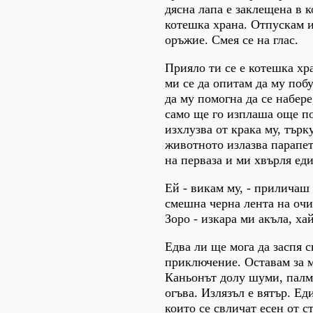
дясна лапа е заклещена в 
котешка храна. Отпускам 
оръжие. Смея се на глас.
Прияло ти се е котешка х
ми се да опитам да му поб
да му помогна да се набере
само ще го изплаша още по
изхлузва от крака му, търку
животното излазва парапет
на перваза и ми хвърля ед
Ей - викам му, - приличаш
смешна черна лента на очи
Зоро - изкара ми акъла, ха
Едва ли ще мога да заспя с
приключение. Оставам за м
Каньонът долу шуми, палма
огъва. Излязъл е вятър. Ед
които се свличат есен от 