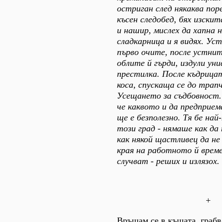
остриган след някаква пор
късен следобед, бях изски
и нашир, мислех да хапна н
сладкарница и я видях. Ус
първо очите, после устнит
облите й гърди, издули у
престилка. После къдрица
коса, спускаща се до трап
Усещането за съдбовност.
че каквото и да предприем
ще е безполезно. Тя бе на
този град - нямаше как да
как някой щастливец да н
края на работното й време
случват - реших и излязох.
+
Връщам се в къщата, грабв