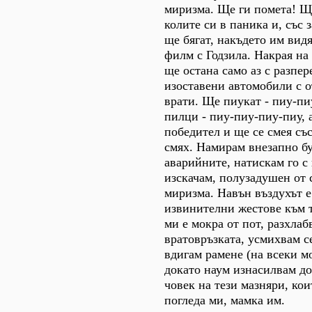
миризма. Ще ги помета! Щ
колите си в паника и, със
ще бягат, накъдето им видя
филм с Годзила. Накрая на 
ще остана само аз с разпер
изоставени автомобили с 
врати. Ще пиукат - пиу-пи
пилци - пиу-пиу-пиу-пиу, 
победител и ще се смея съ
смях. Намирам внезапно бу
аварийните, натискам го с
изскачам, полузадушен от 
миризма. Навън въздухът е
извинителни жестове към т
ми е мокра от пот, разхлаб
вратовръзката, усмихвам с
вдигам рамене (на всеки мо
докато наум изнасилвам до
човек на тези мазняри, кои
погледа ми, мамка им.