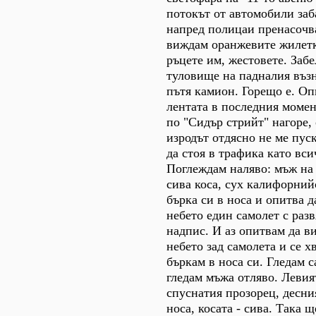
потокът от автомобили заб
напред полицаи пренасочв
виждам оранжевите жилетки
ръцете им, жестовете. Заб
туловище на падналия възн
пътя камион. Горещо е. Оп
лентата в последния момен
по "Сидър стрийт" нагоре, 
изродът отдясно не ме пуск
да стоя в трафика като вси
Поглеждам наляво: мъж на 
сива коса, сух калифорний
бърка си в носа и опитва д
небето един самолет с разв
надпис. И аз опитвам да в
небето зад самолета и се х
бъркам в носа си. Гледам с
гледам мъжа отляво. Левият
спуснатия прозорец, десния
носа, косата - сива. Така 