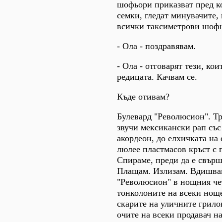
шофьори приказват пред ко
семки, гледат минувачите, 
всички таксиметрови шофь
- Ола - поздравявам.
- Ола - отговарят тези, кои
редицата. Качвам се.
Къде отивам?
Булевард "Революсион". Тр
звучи мексикански рап със
акордеон, до елхичката на 
люлее пластмасов кръст с 
Спираме, преди да е свърш
Плащам. Излизам. Вдишва
"Революсион" в нощния че
тонколоните на всеки нощ
скарите на уличните грилов
очите на всеки продавач на