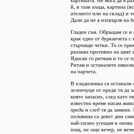
картината. Не мога да я ра
й, в тази къща, картина (в
ателието или на склад) и т
Дали да не я изхвърля на 
Гладен съм. Обръщам се и 
крак едно от бурканчета с 
стърчащи четки. То се прек
разлива противно на цвят 
Ядосан го ритвам и то се п
Ритам и останалите няколко
на парчета.
В хладилника са останали 
зеленчуци от преди тя да з
която запасих, след като т
известно време насам живо
преди
и
след
тя да замине.
половина са девет дни сам
най-силно усещам в онова
нощ, не още вечер, не вече