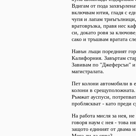
Вдигам от пода захвърленат
включвам ютия, гладя с едн
чупя и лапам триъгълници,
вратовръзка, правя нес ка
си, докато ровя за ключов
сако и тръшвам вратата сле
Навън лъщи поредният го
Калифорния. Завъртам стар
Завивам по "Джеферсън" и
магистралата.
Пет колони автомобили в е
колони в срещуположната.
Ръмжат ауспуси, потрепват
пробляскват - като преди 
На работа мисля за нея, не
говоря наум с нея - това н
защото единият от двама н
Мога ли да спра?