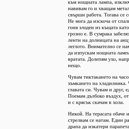
към нощната лампа, изклю
навивам го и хващам метал
свърши работа. Тогава се с
Не мога да изскоча от спал
гоня злодеи из къщата кат
грозно е. В сумрака забеля
ленти на долницата на анц
леглото. Внимателно се на
да изпускам нощната ламп
вратата. Долепям ухо, напр
нещо.
Чувам тиктакането на час
хъмкането на хладилника. 
главата си. Чувам и друг, 
Поемам дълбоко въздух, от
и с крясък скачам в хола.
Никой. На терасата обаче 
стрелвам се натам. Един р
драпа да изкатери парапета