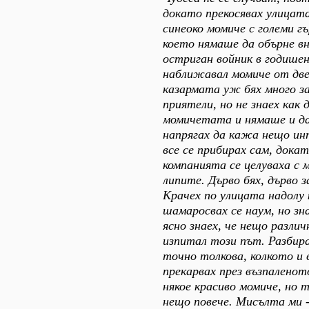
докато прекосявах улицата
синеоко момиче с големи гъ
което нямаше да обърне в
остриган войник в годишен
наближавал момиче от две
казармата уж бях много за
приятели, но не знаех как 
момичетата и нямаше и да 
напрягах да кажа нещо ин
все се прибирах сам, дока
компанията се целуваха с 
липите. Дърво бях, дърво з
Крачех по улицата надолу
шамаросвах се наум, но зн
ясно знаех, че нещо различ
изпитал този път. Разбира
точно толкова, колкото и 
прекарвах през възпалено
някое красиво момиче, но 
нещо повече. Мисълта ми -