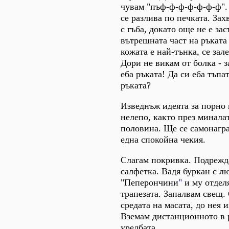
чувам "пъф-ф-ф-ф-ф-ф-ф".
се разлива по печката. За
с гъба, докато още не е за
вътрешната част на ръката
кожата е най-тънка, се зал
Дори не викам от болка - з
еба ръката! Да си еба тъпа
ръката?
Изведнъж идеята за порно 
нелепо, както през минала
половина. Ще се самонагра
една спокойна чекия.
Слагам покривка. Подрежд
салфетка. Вадя буркан с 
"Пеперончини
"
и му отдел
трапезата. Запалвам свещ.
средата на масата, до нея 
Вземам дистанционното в 
уредбата.