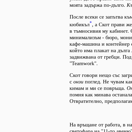
моята задържа по-дълго.
Къ
После всеки се запътва къ
*
кюбикъл
, а Скот прави ж
в тъмносивия му кабинет.
минимализъм - бюро, мони
кафе-машина и контейнер с
който има плакат на дълга 
задвижвана от гребци. По
"Teamwork".
Скот говори нещо със загр
с
онзи
поглед. Не чувам ка
кимам и ми се повръща.
О
помня как минава останала
Отвратително, предполага
На връщане от работа, в н
светофара на "11-то авеню"