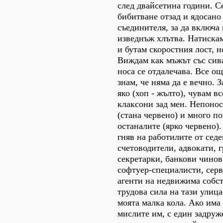
след двайсетина години. С
бибитване отзад и ядосано
съединителя, за да включа
изведнъж хлътва. Натискам
и бутам скоростния лост, н
Виждам как мъжът със сива
носа се отдалечава. Все ощ
знам, че няма да е вечно. 
яко (хоп - жълто), чувам в
клаксони зад мен. Непоно
(стана червено) и много по
останалите (ярко червено)
гняв на работилите от сед
счетоводители, адвокати, 
секретарки, банкови чинов
софтуер-специалисти, сер
агенти на недвижима собст
трудова сила на тази улиц
моята малка кола. Ако има
мислите им, с един задруж