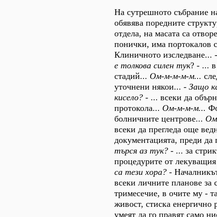
На сутрешното събрание н
обявява поредните структ
отдела, на масата са отвор
понички, има портокалов с
Клиничното изследване...
е толкова силен тук
? - ...
стадий...
Ом-м-м-м-м...
сле
уточнени някои... -
Защо к
кисело?
- ... всеки да объ
протокола...
Ом-м-м-м...
Фо
болничните центрове...
Ом
всеки да прегледа още вед
документацията, преди да
търся аз тук?
- ... за стр
процедурите от лекуващия 
са тези хора?
- Началникът
всеки личните планове за
тримесечие, в очите му - т
живост, стиска енергично 
умеят да го правят само ни