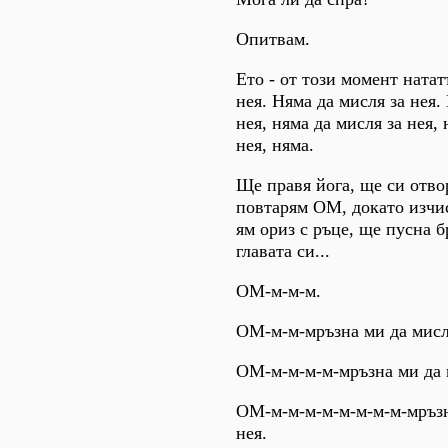
Опитвам.
Ето - от този момент натат
нея. Няма да мисля за нея.
нея, няма да мисля за нея, 
нея, няма.
Ще правя йога, ще си отво
повтарям ОМ, докато изчис
ям ориз с ръце, ще пусна б
главата си...
ОМ-м-м-м.
ОМ-м-м-мръзна ми да мисля
ОМ-м-м-м-м-мръзна ми да м
ОМ-м-м-м-м-м-м-м-м-мръзн
нея.