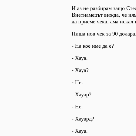
И аз не разбирам защо Стел
Виетнамецът вижда, че ня
да приеме чека, ама искал 
Пиша нов чек за 90 долара
- На кое име да е?
- Хауа.
- Хауа?
- Не.
- Хауар?
- Не.
- Хауард?
- Хауа.