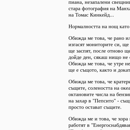
пиана, незапалени свещниц
стара фотография на Манх
на Томас Кинкейд...
Нормалността на нощ като 
Обижда ме това, че рано и
изгасят мониторите си, ще
ще заспят, после отново щ
дойде ден, сякаш нищо не 
Обижда ме това, че утре н
ще е същото, както и докат
Обижда ме това, че кратер
същите, солеността на океа
октановите числа на бензи
на захар в "Пепсито" - съ
просто остават същите.
Обижда ме и това, че хора
работят в "Енергоснабдява