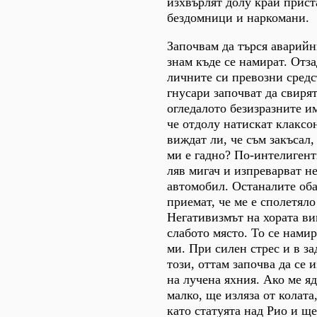
изхвърлят долу край прист
бездомници и наркомани.
Започвам да търся аварийн
знам къде се намират. Отз
личните си превозни средс
гнусари започват да свиря
огледалото безизразните и
че отдолу натискат клаксон
виждат ли, че съм закъсал,
ми е гадно? По-интелигент
ляв мигач и изпреварват 
автомобил. Останалите оба
приемат, че ме е сполетял
Негативизмът на хората ви
слабото място. То се нам
ми. При силен стрес и в з
този, оттам започва да се 
на лучена яхния. Ако ме я
малко, ще изляза от колата
като статуята над Рио и ще