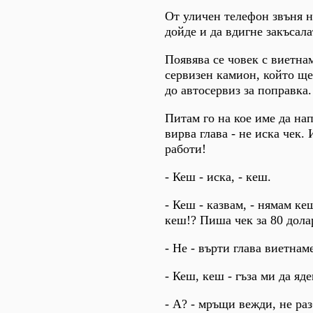
От уличен телефон звъня н
дойде и да вдигне закъсала
Появява се човек с виетн
сервизен камион, който ще
до автосервиз за поправка.
Питам го на кое име да на
вирва глава - не иска чек.
работи!
- Кеш - иска, - кеш.
- Кеш - казвам, - нямам ке
кеш!? Пиша чек за 80 дола
- Не - върти глава виетнам
- Кеш, кеш - гъза ми да яд
- А? - мръщи вежди, не раз