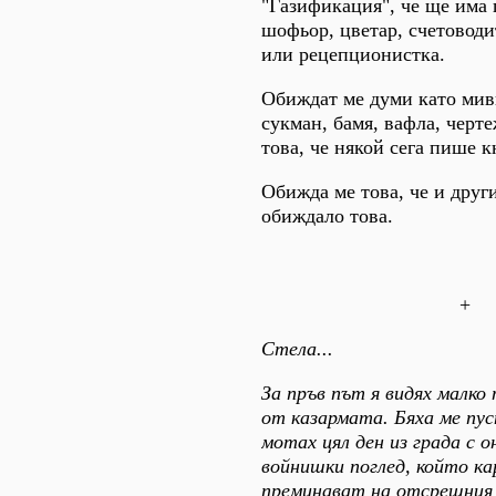
"Газификация", че ще има
шофьор, цветар, счетовод
или рецепционистка.
Обиждат ме думи като мив
сукман, бамя, вафла, черте
това, че някой сега пише к
Обижда ме това, че и други
обиждало това.
+
Стела...
За пръв път я видях малко 
от казармата. Бяха ме пус
мотах цял ден из града с о
войнишки поглед, който к
преминават на отсрещния