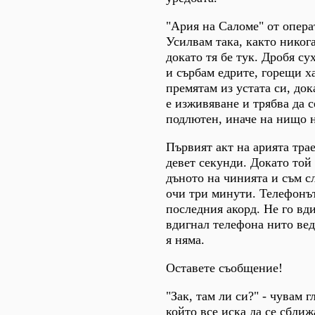
"Ария на Саломе" от опера
Усилвам така, както никога
докато тя бе тук. Дробя су
и сърбам едрите, горещи х
премятам из устата си, док
е изживяване и трябва да 
подлютен, иначе на нищо 
Първият акт на арията тра
девет секунди. Докато той 
дъното на чинията и съм с
очи три минути. Телефонът
последния акорд. Не го вд
вдигнал телефона нито вед
я няма.
Оставете съобщение!
"Зак, там ли си?" - чувам г
който все иска да се сближ