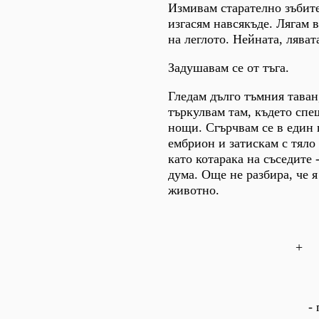
Измивам старателно зъбите
изгасям навсякъде. Лягам 
на леглото. Нейната, ляват
Задушавам се от тъга.
Гледам дълго тъмния таван
търкулвам там, където спе
нощи. Сгърчвам се в един
ембрион и затискам с тяло 
като котарака на съседите 
дума. Още не разбира, че я
животно.
+
-