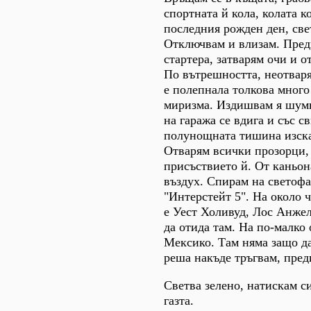
спортната й кола, колата к
последния рожден ден, све
Отключвам и влизам. Пред
стартера, затварям очи и о
По вътрешността, неотваря
е полепнала толкова много
миризма. Издишвам я шумн
на гаража се вдига и със с
полунощната тишина изска
Отварям всички прозорци, 
присъствието й. От каньон
въздух. Спирам на светофа
"Интерстейт 5". На около ч
е Уест Холивуд, Лос Анже
да отида там. На по-малко о
Мексико. Там няма защо да
реша накъде тръгвам, преди
Светва зелено, натискам с
газта.