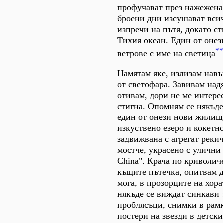
профучават през нажеженат
броени дни изсушават всич
изпречи на пътя, докато с
Тихия океан. Един от онез
**
ветрове с име на светица
Намятам яке, излизам навъ
от светофара. Завивам надя
отивам, дори не ме интере
стигна. Опомням се някъде
един от онези нови жилищ
изкуствено езеро и кокетн
задвижвана с агрегат рекич
мостче, украсено с улични
China". Крача по криволи
къщите пътечка, опитвам д
мога, в прозорците на хор
някъде се виждат синкави
проблясъци, снимки в рамк
постери на звезди в детски