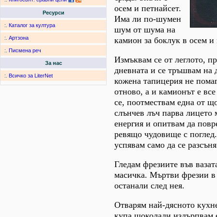
осем и петнайсет.
Ресурси
Има ли по-шумен
:.
Каталог за култура
шум от шума на
:.
Артзона
камион за боклук в осем и
:.
Писмена реч
Измъквам се от леглото, пр
За нас
дневната и се тръшвам на 
:.
Всичко за LiterNet
кожена тапицерия не помаг
отново, а и камионът е вс
се, поотмествам една от щ
слънчев лъч парва лицето
енергия и опитвам да повр
ревящо чудовище с поглед.
успявам само да се разсъня
Гледам фрезиите във вазат
масичка. Мъртви фрезии в 
останали след нея.
Отварям най-дясното кухн
купа шоколади издърпвам 