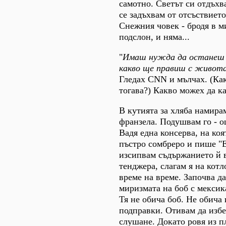
самотно. Светът си отдъхва
се задъхвам от отсъствието
Снежния човек - бродя в м
подслон, и няма...
"
Имаш нужда да останеш 
какво ще правиш с живота 
Гледах CNN и мълчах. (Ка
тогава?) Какво можех да к
В кутията за хляба намира
франзела. Подушвам го - о
Вадя една консерва, на ко
пъстро сомбреро и пише "
изсипвам съдържанието й 
тенджера, слагам я на котл
време на време. Започва да
миризмата на боб с мексик
Тя не обича боб. Не обича
подправки. Отивам да избе
слушане. Докато ровя из п