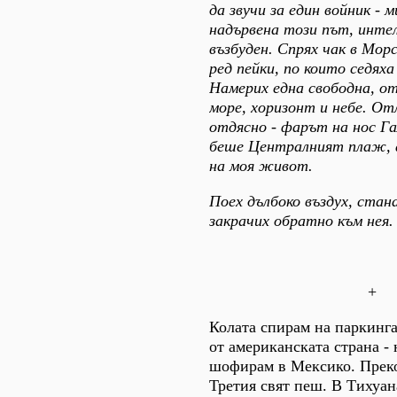
да звучи за един войник - 
надървена този път, инте
възбуден. Спрях чак в Мор
ред пейки, по които седяха
Намерих една свободна, о
море, хоризонт и небе. Отл
отдясно - фарът на нос Га
беше Централният плаж, а
на моя живот.
Поех дълбоко въздух, стан
закрачих обратно към нея.
+
Колата спирам на паркинг
от американската страна - 
шофирам в Мексико. Преко
Третия свят пеш. В Тихуа