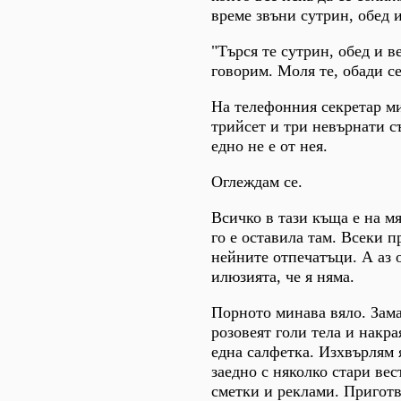
време звъни сутрин, обед и
"Търся те сутрин, обед и в
говорим. Моля те, обади се
На телефонния секретар ми
трийсет и три невърнати 
едно не е от нея.
Оглеждам се.
Всичко в тази къща е на мя
го е оставила там. Всеки п
нейните отпечатъци. А аз 
илюзията, че я няма.
Порното минава вяло. Зама
розовеят голи тела и накр
една салфетка. Изхвърлям 
заедно с няколко стари вес
сметки и реклами. Приготвя