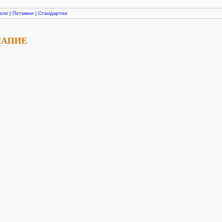
али
|
Потъмни
|
Стандартни
ПАПИЕ