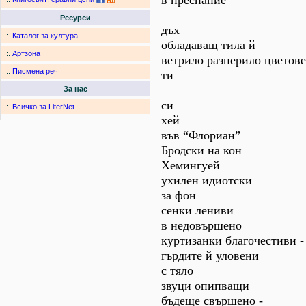
в преспапие
Ресурси
дъх
:.
Каталог за култура
обладаващ тила й
:.
Артзона
ветрило разперило цветове
:.
Писмена реч
ти
За нас
си
:.
Всичко за LiterNet
хей
във “Флориан”
Бродски на кон
Хемингуей
ухилен идиотски
за фон
сенки лениви
в недовършено
куртизанки благочестиви -
гърдите й уловени
с тяло
звуци опипващи
бъдеще свършeно -