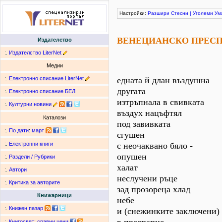
Настройки:
Разшири
Стесни
|
Уголеми
Ум
ВЕНЕЦИАНСКО ПРЕС
Издателство
:.
Издателство LiterNet
Медии
:.
Електронно списание LiterNet
едната й длан въздушна
другата
:.
Електронно списание БЕЛ
изтръпнала в свивката
:.
Културни новини
въздух нацъфтял
Каталози
под завивката
:.
По дати
:
март
сгушен
с неочаквано бяло -
:.
Електронни книги
опушен
:.
Раздели / Рубрики
халат
:.
Автори
неслучени ръце
:.
Критика за авторите
зад прозореца хлад
Книжарници
небе
:.
Книжен пазар
и (снежинките заключени)
:.
Книгосвят: сравни цени