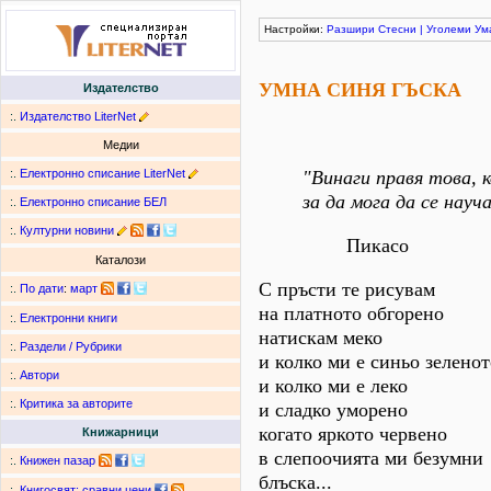
Настройки:
Разшири
Стесни
|
Уголеми
Ум
УМНА СИНЯ ГЪСКА
Издателство
:.
Издателство LiterNet
Медии
:.
Електронно списание LiterNet
"Винаги правя това, к
за да мога да се науча
:.
Електронно списание БЕЛ
:.
Културни новини
Пикасо
Каталози
С пръсти те рисувам
:.
По дати
:
март
на платното обгорено
:.
Електронни книги
натискам меко
:.
Раздели / Рубрики
и колко ми е синьо зеленот
:.
Автори
и колко ми е леко
:.
Критика за авторите
и сладко уморено
когато яркото червено
Книжарници
в слепоочията ми безумни
:.
Книжен пазар
блъска...
:.
Книгосвят: сравни цени