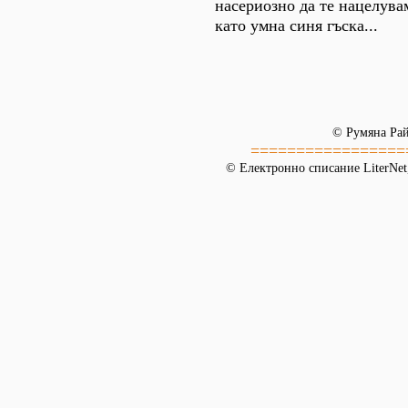
насериозно да те нацелува
като умна синя гъска...
© Румяна Рай
=================
© Електронно списание LiterNet,