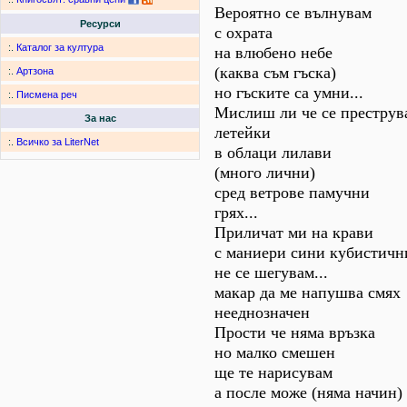
Вероятно се вълнувам
Ресурси
с охрата
:.
Каталог за култура
на влюбено небе
(каква съм гъска)
:.
Артзона
но гъските са умни...
:.
Писмена реч
Мислиш ли че се преструв
За нас
летейки
:.
Всичко за LiterNet
в облаци лилави
(много лични)
сред ветрове памучни
грях...
Приличат ми на крави
с маниери сини кубистични
не се шегувам...
макар да ме напушва смях
нееднозначен
Прости че няма връзка
но малко смешен
ще те нарисувам
а после може (няма начин)