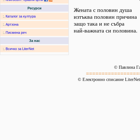
Ресурси
Жената с половин душа
изтъква половин причина
:.
Каталог за култура
защо така и не събра
:.
Артзона
най-важната си половина.
:.
Писмена реч
За нас
:.
Всичко за LiterNet
© Павлина Га
=================
© Електронно списание LiterNet,